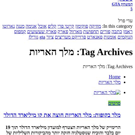
המשחק GTA
5
עדי פרל
In this category:
מוזיקה
פוקימון
קייטי פרי
קליפ
אוכל
אנימה
מנגה
נארוטו
ראמן
כתבה
פורים
תחפושת
מארוול
פארק
פארק שעשועים
קמפוס
הנוקמים
אומנות
פאנארט
פרוייקט מעריצים
ציור
gta
גורילז
Tag Archives: מלך האריות
Tag Archives: מלך האריות
Home
מלך האריות
סרטים
מלך בקופות: מלך האריות חוצה את קו מיליארד הדולר
הרימייק של מלך האריות הצטרף למועדון מיליארד הדולר תוך 19
יום בלבד והוכיח שנוסטלגיה חזקה יותר מהביקורות השליליות של