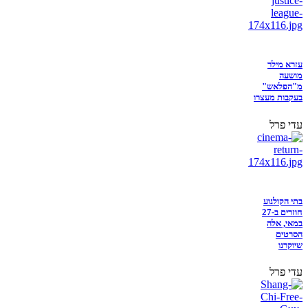
עזרא מילר
מושעה
מ"הפלאש"
בעקבות מעצרו
עדי פרל
בתי הקולנוע
חוזרים ב-27
במאי, אלה
הסרטים
שיוקרנו
עדי פרל