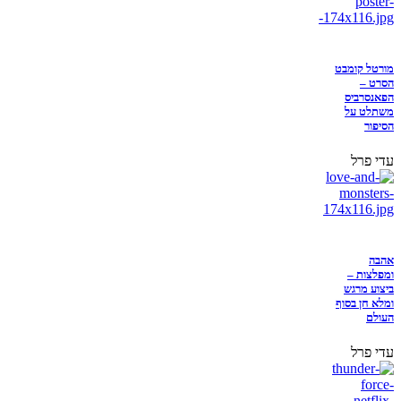
מורטל קומבט
הסרט –
הפאנסרביס
משתלט על
הסיפור
עדי פרל
אהבה
ומפלצות –
ביצוע מרגש
ומלא חן בסוף
העולם
עדי פרל