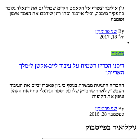
גו'ן אוליבר יצטרף אל הקאסט הקיים שכולל גם את דונאלד גלובר
בתפקיד סימבה, ובילי אייכנר וסת' רוגן שידבבו את הצמד טימון
ופומבה
By
שני פרומקין
יולי 18, 2017
סרטים
דיסני הכריזו רשמית על עיבוד לייב-אקשן ל״מלך
האריות״
ההכרזה החגיגית מבשרת בנוסף כי ג׳ון פאברו יביים את העיבוד
העכשווי, לאחר שהטייק שלו על ״ספר הג׳ונגל״ סחף את הקהל
וניפץ את הקופות
By
שני פרומקין
ספטמבר 28, 2016
גיקלואיד בפייסבוק