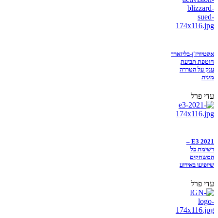
אקטיוויז'ן-בליזארד
חוטפת תביעת
ענק על הטרדה
מינית
עדי פרל
E3 2021 –
רשימת כל
המשחקים
שיופיעו באירוע
עדי פרל