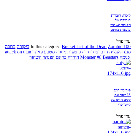
לזכרו: חוברות
קומיקס של
הפנתר השחור
מופצות בחינם
עדי פרל
Zombie 100
Bucket List of the Dead
In this category:
ביקורת
כתבה
מנגה
אנגליה
הרברט גורג' וולס
טעות
מחווה
מטבע
פאונד
attack on titan
אנימה
Beastars
Monster #8
הורדה בחינם
הפנתר השחור
פוקימון חוגג
25 שנה עם
קליפ חדש של
קייטי פרי
עדי פרל