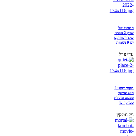
החתול של
שרק 2 מוכיח
שלדרימוורקס
יש 9 נשמות
עדי פרל
מקום שקט 2
הוא המשך
כמעט מוצלח
כמו קודמו
גיל גוטקין