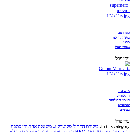
כוח רעם –
בושה לז'אנר
סרטי
גיבורי-העל
עדי פרל
איש מזל
התאומים –
הניסוי הקולנועי
שמכאיב
בעיניים
עדי פרל
In this category:
ביקורת
החתול של שרק 2: משאלה אחת ודי
כתבה
שרק
אימה
מקום שקט 2
HBO
מורטל קומבט
אהבה ומפלצות
נטפליקס