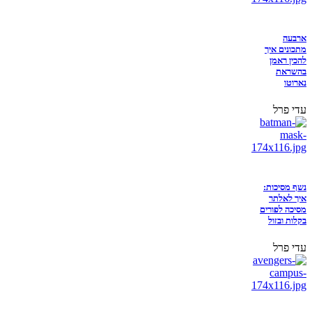
ארבעה
מתכונים איך
להכין ראמן
בהשראת
נארוטו
עדי פרל
נשף מסיכות:
איך לאלתר
מסיכה לפורים
בקלות ובזול
עדי פרל