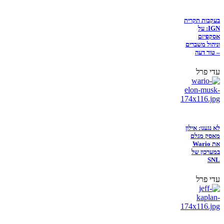
בעקבות תקרית
IGN: על
אסקפיזם
וניהול משברים
– טור דעה
עדי פרל
לא נגענו: אילון
מאסק מגלם
את Wario
במערכון של
SNL
עדי פרל