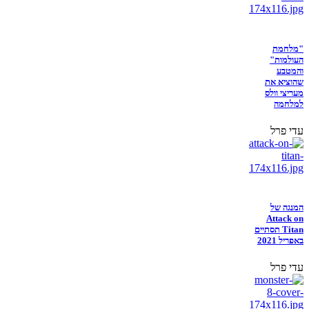
"מלחמת
העולמות"
והמטבע
שהוציא את
מעריצי וולס
למלחמה
עדי פרל
המנגה של
Attack on
Titan תסתיים
באפריל 2021
עדי פרל