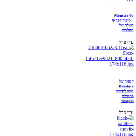
Monster #8
– סיפור קפקאי
בעולם של
מפלצות
עדי פרל
המנגה של
Beastars
תגיע לסיומה
בתחילת
אוקטובר
עדי פרל