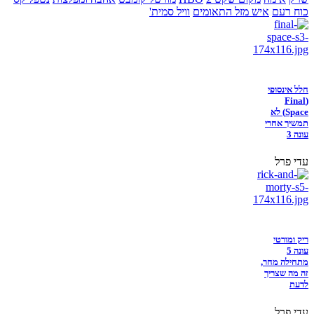
כוח רעם
איש מזל התאומים
וויל סמית'
חלל אינסופי
(Final
Space) לא
תמשיך אחרי
עונה 3
עדי פרל
ריק ומורטי
עונה 5
מתחילה מחר,
זה מה שצריך
לדעת
עדי פרל