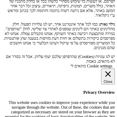
לפרסם, או לעשות כל שימוש מסחרי כלשהו בכל או בחלק מתכניו של
האתר, כולל מוצרים, תמונות, גרפיקה, תיאורים, עיצוב וכל דבר אחר
המוצג באתר, אלא אם ניתנה רשות כתובה וחתומה לכך בכתב ומראש
ע''י גיקלואיד.
גילוי נאות:
כמו לכל אתר אינטרנט אחר, יש לנו עלויות תפעול. חלק
מהלינקים באתר הם לינקים שמפנים לאתרי צד שלישי, להלן "שותפים".
במידה ומתבצעת רכישה באתר השותף, אנחנו מקבלים עמלה. אנחנו לא
מפרסמים ביקורות בתשלום או חוות דעת מזויפות בטענה שהן אותנטיות.
כל המוצרים מפורסמים על פי שיקול דעתנו הבלעדי כי אנחנו חושבים
שהם מגניבים.
יש לנו עוגיות (Cookies) שהדפדפן שלכם יעוף עליהן. אבל זה בסדר אם
לא מתאים, באמת
Cookie settings
מתאים לי
Close
Privacy Overview
This website uses cookies to improve your experience while you
navigate through the website. Out of these, the cookies that are
categorized as necessary are stored on your browser as they are
essential for the working of basic functionalities of the website. We