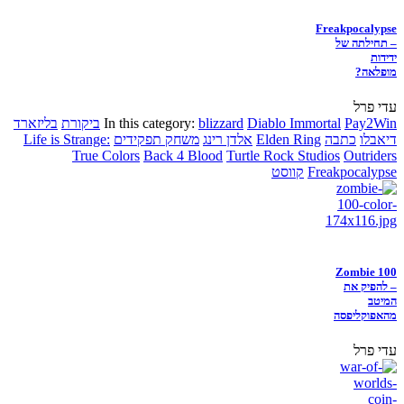
Freakpocalypse
– תחילתה של
ידידות
מופלאה?
עדי פרל
Pay2Win
Diablo Immortal
blizzard
In this category:
ביקורת
בליזארד
דיאבלו
כתבה
Elden Ring
אלדן רינג
משחק תפקידים
Life is Strange:
True Colors
Back 4 Blood
Turtle Rock Studios
Outriders
Freakpocalypse
קווסט
Zombie 100
– להפיק את
המיטב
מהאפוקליפסה
עדי פרל