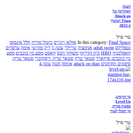
העונה
האחרונה של
Attack on
Titan תמשיך
ב-2022
עדי פרל
Final Space
In this category:
אולאן רוג'רס
ביטול סדרה
חלל אינסופי
נטפליקס
adult swim
אנימציה
טריילר
עונה 5
ריק ומורטי
אימה
ערפדים
קאסלבניה
HBO
בית הדרקון
משחקי הכס
קאסט
מסע בין כוכבים
מסע
בין כוכבים: פיקארד
סטאר טרק
סטאר טרק: דיסקוברי
סטאר טרק:
סיפונים תחתונים
attack on titan
אנימה
מנגה
עונה 4
בר הגיימינג
Level Up
בסכנת סגירה,
כך תוכלו לעזור
עדי פרל