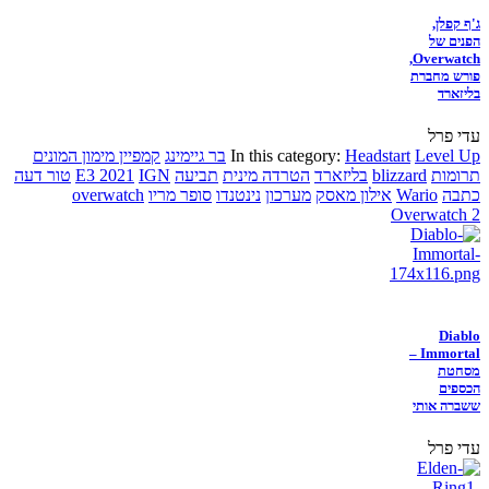
ג'ף קפלן,
הפנים של
Overwatch,
פורש מחברת
בליזארד
עדי פרל
Level Up
Headstart
In this category:
בר גיימינג
קמפיין מימון המונים
תרומות
blizzard
בליזארד
הטרדה מינית
תביעה
IGN
E3 2021
טור דעה
כתבה
Wario
אילון מאסק
מערכון
נינטנדו
סופר מריו
overwatch
Overwatch 2
Diablo
Immortal –
מסחטת
הכספים
ששברה אותי
עדי פרל