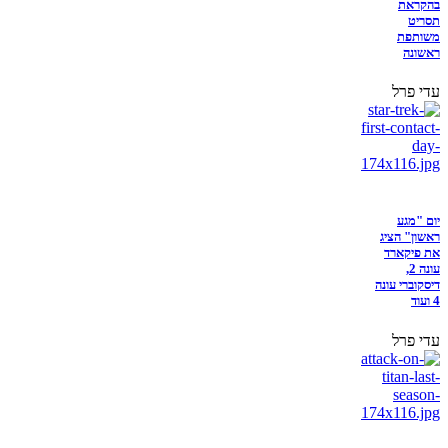
בהקראת
תסריט
משותפת
ראשונה
עדי פרל
יום "מגע
ראשון" הציג
את פיקארד
עונה 2,
דיסקוברי עונה
4 ועוד
עדי פרל