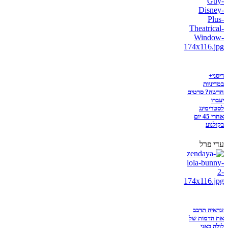
דיסני+
במדיניות
חדשה? סרטים
יעברו
לסטרימינג
אחרי 45 יום
בקולנוע
עדי פרל
זנדאיה תדבב
את הדמות של
לולה באני