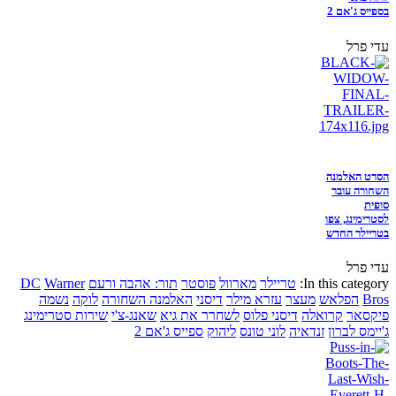
בספייס ג'אם 2
עדי פרל
הסרט האלמנה
השחורה עובר
סופית
לסטרימינג, צפו
בטריילר החדש
עדי פרל
In this category:
טריילר
מארוול
פוסטר
תור: אהבה ורעם
Warner
DC
Bros
הפלאש
מעצר
עזרא מילר
דיסני
האלמנה השחורה
לוקה
נשמה
פיקסאר
קרואלה
דיסני פלוס
לשחרר את גיא
שאנג-צ'י
שירות סטרימינג
ג'יימס לברון
זנדאיה
לוני טונס
ליהוק
ספייס ג'אם 2