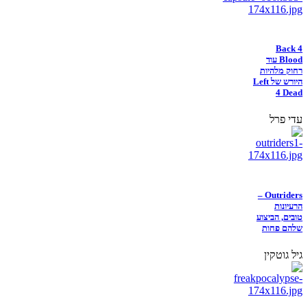
Back 4
Blood עוד
רחוק מלהיות
היורש של Left
4 Dead
עדי פרל
Outriders –
הרעיונות
טובים, הביצוע
שלהם פחות
גיל גוטקין