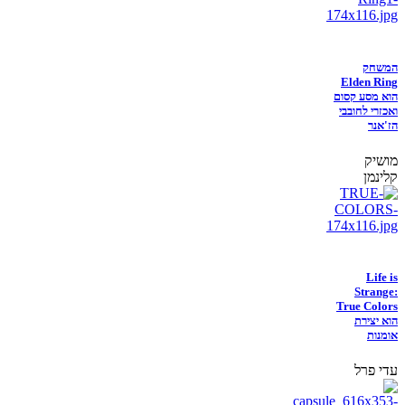
המשחק
Elden Ring
הוא מסע קסום
ואכזרי לחובבי
הז'אנר
מושיק
קלינמן
Life is
Strange:
True Colors
הוא יצירת
אומנות
עדי פרל