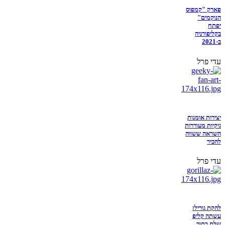
פארק "קמפוס
הנוקמים"
יפתח
בקליפורניה
ב-2021
עדי פרל
יצירות אומנות
גיקיות מעוררות
השראה ששווה
להכיר
עדי פרל
להקת גורילז
עשתה קליפ
שלם בתוך