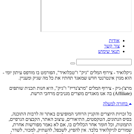
אודות
צור קשר
תנאי שימוש
גיקלואיד - צירוף המלים "גיק" ו"טבלואיד", הפורמט בו מודפס עיתון יומי -
הוא מגזין אינטרנטי חדש שמאגד תחתיו את כל מה שגיק ומעניין.
מרצ'ן-גיק - צירוף המלים "מרצ'נדייז" ו"גיק", היא חנות תכנית שותפים
(Affiliate) בה אנו מאגדים מוצרים מגניבים מרחבי הרשת.
בחזרה למעלה
כל זכויות היוצרים והקניין הרוחני המופיעים באתר זה לרבות התוכנה,
בסיס הנתונים, הטקסטים, התיאורים, עיצוב האתר, הקבצים הגרפיים,
התמונות, וכל חומר אחר הכלולים בו, אם לא נאמר מפורשות אחרת,
שמורים לגיקלואיד בלבד. אין להפיץ, לשכפל, להעתיק, למכור, לשדר,