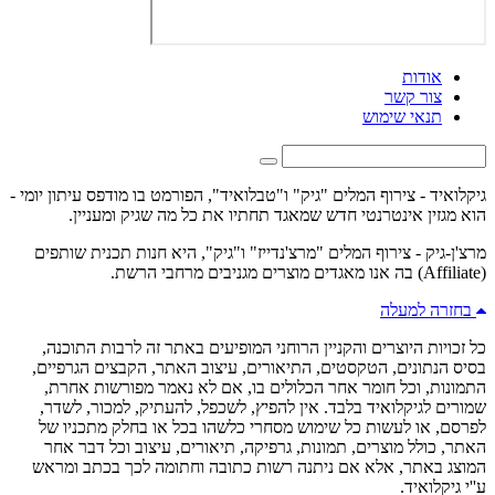
אודות
צור קשר
תנאי שימוש
גיקלואיד - צירוף המלים "גיק" ו"טבלואיד", הפורמט בו מודפס עיתון יומי -
הוא מגזין אינטרנטי חדש שמאגד תחתיו את כל מה שגיק ומעניין.
מרצ'ן-גיק - צירוף המלים "מרצ'נדייז" ו"גיק", היא חנות תכנית שותפים
(Affiliate) בה אנו מאגדים מוצרים מגניבים מרחבי הרשת.
בחזרה למעלה
כל זכויות היוצרים והקניין הרוחני המופיעים באתר זה לרבות התוכנה,
בסיס הנתונים, הטקסטים, התיאורים, עיצוב האתר, הקבצים הגרפיים,
התמונות, וכל חומר אחר הכלולים בו, אם לא נאמר מפורשות אחרת,
שמורים לגיקלואיד בלבד. אין להפיץ, לשכפל, להעתיק, למכור, לשדר,
לפרסם, או לעשות כל שימוש מסחרי כלשהו בכל או בחלק מתכניו של
האתר, כולל מוצרים, תמונות, גרפיקה, תיאורים, עיצוב וכל דבר אחר
המוצג באתר, אלא אם ניתנה רשות כתובה וחתומה לכך בכתב ומראש
ע''י גיקלואיד.