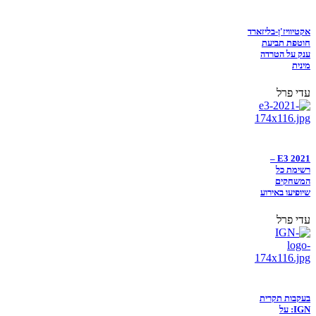
אקטיוויז'ן-בליזארד
חוטפת תביעת
ענק על הטרדה
מינית
עדי פרל
E3 2021 –
רשימת כל
המשחקים
שיופיעו באירוע
עדי פרל
בעקבות תקרית
IGN: על