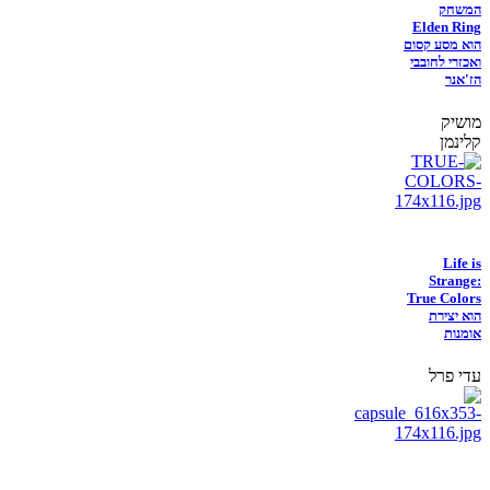
המשחק
Elden Ring
הוא מסע קסום
ואכזרי לחובבי
הז'אנר
מושיק
קלינמן
Life is
Strange:
True Colors
הוא יצירת
אומנות
עדי פרל