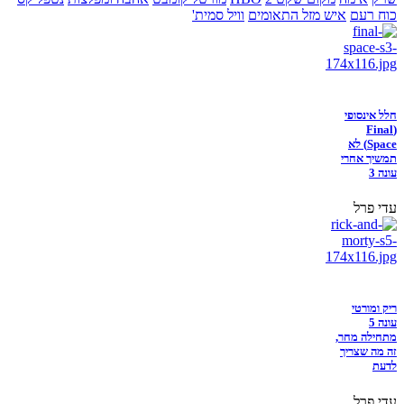
כוח רעם
איש מזל התאומים
וויל סמית'
חלל אינסופי
(Final
Space) לא
תמשיך אחרי
עונה 3
עדי פרל
ריק ומורטי
עונה 5
מתחילה מחר,
זה מה שצריך
לדעת
עדי פרל