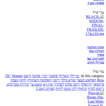
בספייס ג'אם 2
עדי פרל
הסרט האלמנה
השחורה עובר
סופית
לסטרימינג, צפו
בטריילר החדש
עדי פרל
In this category:
טריילר
מארוול
פוסטר
תור: אהבה ורעם
Warner
DC
Bros
הפלאש
מעצר
עזרא מילר
דיסני
האלמנה השחורה
לוקה
נשמה
פיקסאר
קרואלה
דיסני פלוס
לשחרר את גיא
שאנג-צ'י
שירות סטרימינג
ג'יימס לברון
זנדאיה
לוני טונס
ליהוק
ספייס ג'אם 2