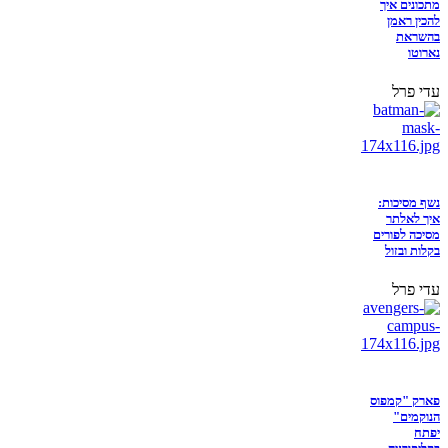
מתכונים איך
להכין ראמן
בהשראת
נארוטו
עדי פרל
נשף מסיכות:
איך לאלתר
מסיכה לפורים
בקלות ובזול
עדי פרל
פארק "קמפוס
הנוקמים"
יפתח