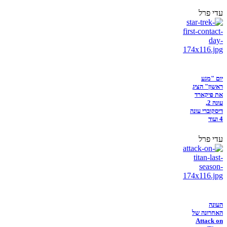
עדי פרל
יום "מגע
ראשון" הציג
את פיקארד
עונה 2,
דיסקוברי עונה
4 ועוד
עדי פרל
העונה
האחרונה של
Attack on