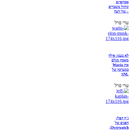
אסקפיזם
וניהול משברים
– טור דעה
עדי פרל
לא נגענו: אילון
מאסק מגלם
את Wario
במערכון של
SNL
עדי פרל
ג'ף קפלן,
הפנים של
Overwatch,