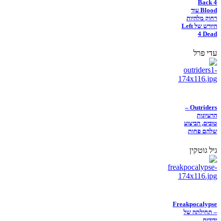
Back 4
Blood עוד
רחוק מלהיות
היורש של Left
4 Dead
עדי פרל
Outriders –
הרעיונות
טובים, הביצוע
שלהם פחות
גיל גוטקין
Freakpocalypse
– תחילתה של
ידידות