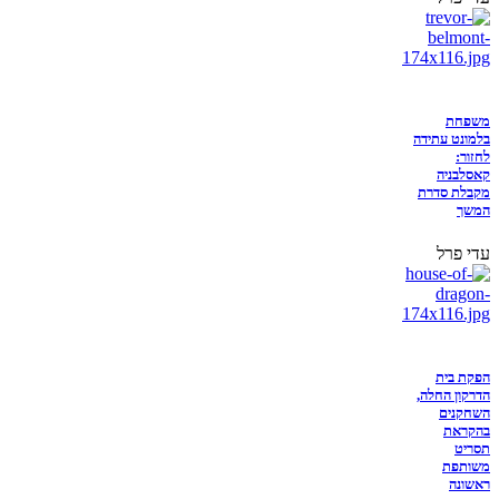
משפחת
בלמונט עתידה
לחזור:
קאסלבניה
מקבלת סדרת
המשך
עדי פרל
הפקת בית
הדרקון החלה,
השחקנים
בהקראת
תסריט
משותפת
ראשונה