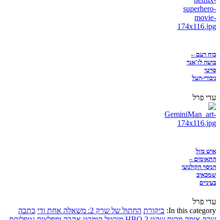
כוח רעם –
בושה לז'אנר
סרטי
גיבורי-העל
עדי פרל
איש מזל
התאומים –
הניסוי הקולנועי
שמכאיב
בעיניים
עדי פרל
In this category:
ביקורת
החתול של שרק 2: משאלה אחת ודי
כתבה
שרק
אימה
מקום שקט 2
HBO
מורטל קומבט
אהבה ומפלצות
נטפליקס