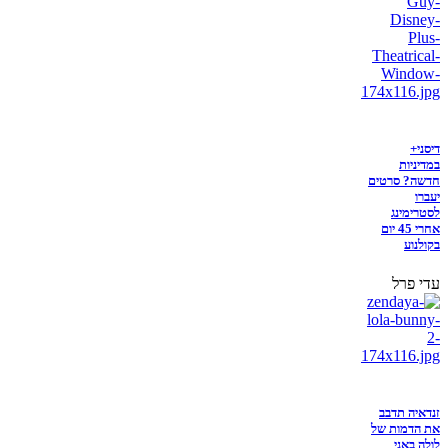
דיסני+
במדיניות
חדשה? סרטים
יעברו
לסטרימינג
אחרי 45 יום
בקולנוע
עדי פרל
זנדאיה תדבב
את הדמות של
לולה באני