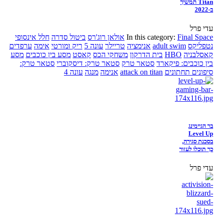
Titan תמשיך
ב-2022
עדי פרל
Final Space
In this category:
אולאן רוג'רס
ביטול סדרה
חלל אינסופי
נטפליקס
adult swim
אנימציה
טריילר
עונה 5
ריק ומורטי
אימה
ערפדים
קאסלבניה
HBO
בית הדרקון
משחקי הכס
קאסט
מסע בין כוכבים
מסע
בין כוכבים: פיקארד
סטאר טרק
סטאר טרק: דיסקוברי
סטאר טרק:
סיפונים תחתונים
attack on titan
אנימה
מנגה
עונה 4
בר הגיימינג
Level Up
בסכנת סגירה,
כך תוכלו לעזור
עדי פרל