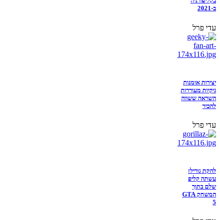
בקליפורניה
ב-2021
עדי פרל
יצירות אומנות
גיקיות מעוררות
השראה ששווה
להכיר
עדי פרל
להקת גורילז
עשתה קליפ
שלם בתוך
המשחק GTA
5