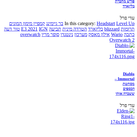
פורש מחברת
בליזארד
עדי פרל
Level Up
Headstart
In this category:
בר גיימינג
קמפיין מימון המונים
תרומות
blizzard
בליזארד
הטרדה מינית
תביעה
IGN
E3 2021
טור דעה
כתבה
Wario
אילון מאסק
מערכון
נינטנדו
סופר מריו
overwatch
Overwatch 2
Diablo
Immortal –
מסחטת
הכספים
ששברה אותי
עדי פרל