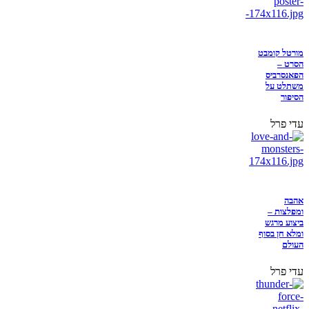
מורטל קומבט
הסרט –
הפאנסרביס
משתלט על
הסיפור
עדי פרל
אהבה
ומפלצות –
ביצוע מרגש
ומלא חן בסוף
העולם
עדי פרל