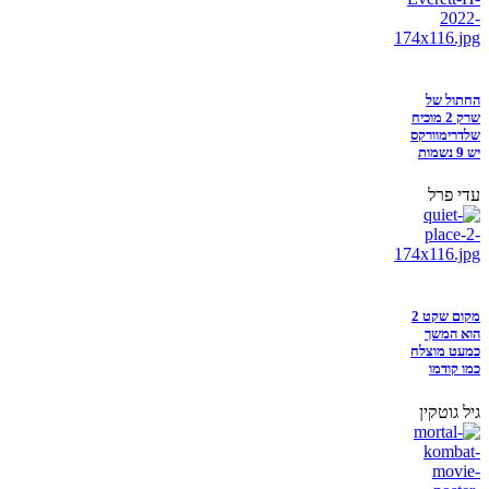
החתול של
שרק 2 מוכיח
שלדרימוורקס
יש 9 נשמות
עדי פרל
מקום שקט 2
הוא המשך
כמעט מוצלח
כמו קודמו
גיל גוטקין