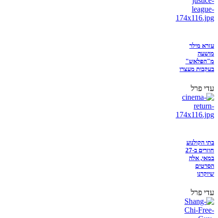
עזרא מילר
מושעה
מ"הפלאש"
בעקבות מעצרו
עדי פרל
בתי הקולנוע
חוזרים ב-27
במאי, אלה
הסרטים
שיוקרנו
עדי פרל