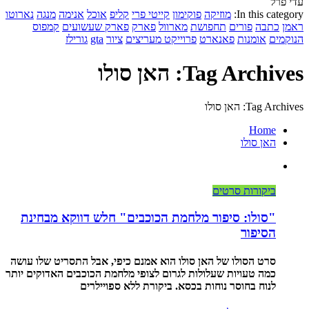
עדי פרל
In this category:
מוזיקה
פוקימון
קייטי פרי
קליפ
אוכל
אנימה
מנגה
נארוטו
ראמן
כתבה
פורים
תחפושת
מארוול
פארק
פארק שעשועים
קמפוס
הנוקמים
אומנות
פאנארט
פרוייקט מעריצים
ציור
gta
גורילז
Tag Archives: האן סולו
Tag Archives: האן סולו
Home
האן סולו
ביקורות סרטים
"סולו: סיפור מלחמת הכוכבים" חלש דווקא מבחינת
הסיפור
סרט הסולו של האן סולו הוא אמנם כיפי, אבל התסריט שלו עושה
כמה טעויות שעלולות לגרום לצופי מלחמת הכוכבים האדוקים יותר
לנוח בחוסר נוחות בכסא. ביקורת ללא ספויילרים