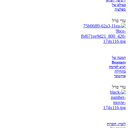
– סיפור קפקאי
בעולם של
מפלצות
עדי פרל
המנגה של
Beastars
תגיע לסיומה
בתחילת
אוקטובר
עדי פרל
לזכרו: חוברות