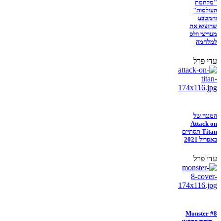
"מלחמת
העולמות"
והמטבע
שהוציא את
מעריצי וולס
למלחמה
עדי פרל
המנגה של
Attack on
Titan תסתיים
באפריל 2021
עדי פרל
Monster #8