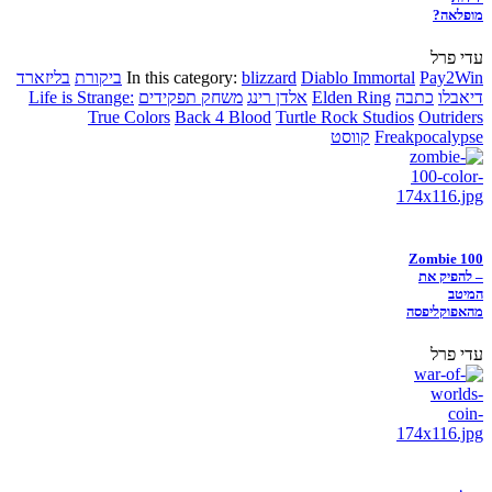
מופלאה?
עדי פרל
Pay2Win
Diablo Immortal
blizzard
In this category:
ביקורת
בליזארד
דיאבלו
כתבה
Elden Ring
אלדן רינג
משחק תפקידים
Life is Strange:
True Colors
Back 4 Blood
Turtle Rock Studios
Outriders
Freakpocalypse
קווסט
Zombie 100
– להפיק את
המיטב
מהאפוקליפסה
עדי פרל