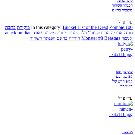
קומיקס של
הפנתר השחור
מופצות בחינם
עדי פרל
Zombie 100
Bucket List of the Dead
In this category:
ביקורת
כתבה
מנגה
אנגליה
הרברט גורג' וולס
טעות
מחווה
מטבע
פאונד
attack on titan
אנימה
Beastars
Monster #8
הורדה בחינם
הפנתר השחור
פוקימון חוגג
25 שנה עם
קליפ חדש של
קייטי פרי
עדי פרל
ארבעה