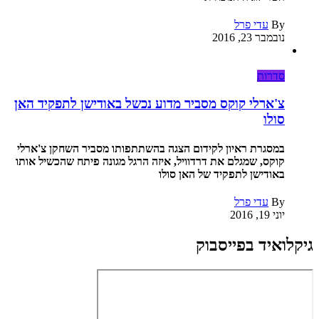
By
עדי פרל
נובמבר 23, 2016
סדרות
צ'ארלי קוקס מסביר מדוע נכשל באודישן לתפקיד האן
סולו
במסגרת ראיון לקידום הצגה בהשתתפותו מסביר השחקן צ'ארלי
קוקס, שמגלם את דרדוויל, איזה הרגל מגונה פיתח שהכשיל אותו
באודישן לתפקיד של האן סולו
By
עדי פרל
יוני 19, 2016
גיקלואיד בפייסבוק