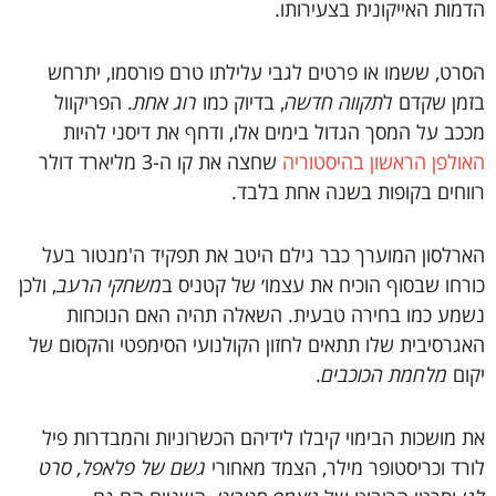
הדמות האייקונית בצעירותו.
הסרט, ששמו או פרטים לגבי עלילתו טרם פורסמו, יתרחש
בזמן שקדם ל
תקווה חדשה
, בדיוק כמו
רוג אחת
. הפריקוול
מככב על המסך הגדול בימים אלו, ודחף את דיסני להיות
האולפן הראשון בהיסטוריה
שחצה את קו ה-3 מליארד דולר
רווחים בקופות בשנה אחת בלבד.
הארלסון המוערך כבר גילם היטב את תפקיד ה'מנטור בעל
כורחו שבסוף הוכיח את עצמו׳ של קטניס ב
משחקי הרעב
, ולכן
נשמע כמו בחירה טבעית. השאלה תהיה האם הנוכחות
האגרסיבית שלו תתאים לחזון הקולנועי הסימפטי והקסום של
יקום
מלחמת הכוכבים
.
את מושכות הבימוי קיבלו לידיהם הכשרוניות והמבדרות פיל
לורד וכריסטופר מילר, הצמד מאחורי
גשם של פלאפל, סרט