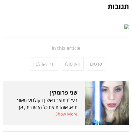
תגובות
In this article
סרטים
האן סולו
וודי הארלסון
שני פרומקין
בעלת תואר ראשון בקולנוע מאונ׳
ת״א. אוהבת את כל הז׳אנרים, אך
Show More
נסחפת בעיקר לכיוון כל מה שמד״ב,
פנטזיה, קסם וזומבים.