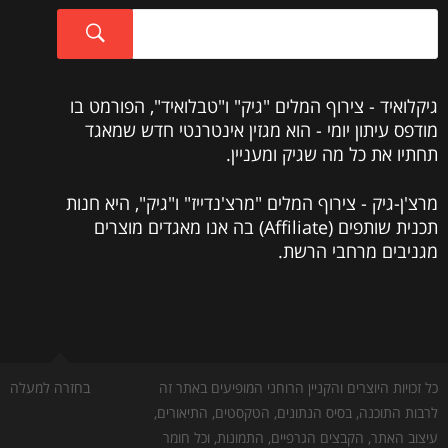
גיקלואיד - צירוף המלים "גיק" ו"טבלואיד", הפורמט בו
מודפס עיתון יומי - הוא מגזין אינטרנטי חדש שמאגד
תחתיו את כל מה שגיק ומעניין.
מרצ'ן-גיק - צירוף המלים "מרצ'נדייז" ו"גיק", היא חנות
תכנית שותפים (Affiliate) בה אנו מאגדים מוצרים
מגניבים מרחבי הרשת.
כל זכויות היוצרים והקניין הרוחני המופיעים באתר זה
בחזרה למעלה
לרבות התוכנה, בסיס הנתונים, הטקסטים, התיאורים,
עיצוב האתר, הקבצים הגרפיים, התמונות, וכל חומר