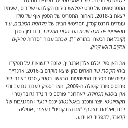
לגו
וסרטי הריבוט של
ג׳אמפ סטריט
. השניים הם גם
התסריטאים של סרט
הפלאש
ביקום הקולנועי של דיסי, שעתיד
לצאת ב-2018. מאחורי התסריט של הספין אוף של סולו
עומדים לורנס קסדן, תסריטאי הבית של
מלחמת הכוכבים
, עוד
מ
האימפרייה מכה שנית
ועד
הכוח מתעורר
, ובנו ג׳ון קסדן
(קיבל את הכשרון בתורשה?), שכתב עבור הסדרות
פריקים
וגיקים
ו
דוסון קריק
.
את האן סולו יגלם אלדן ארנרייך, שזכה לתשואות על תפקידו
ב
יחי הקיסר!
של האחים כהן שיצא מוקדם ב-2016. ארנרייך
עשה את תפקידו המשמעותי הראשון ב
טטרו
, סרט האינדי של
פרנסיס פורד קופולה מ-2009, ומאז הספיק לעבוד גם עם וודי
אלן ב
יסמין הכחולה
. לאחרונה פורסם כי דונלד גלובר (טרוי
מ
קומיוניטי,
יוצר ומככב ב
אטלנטה
) יכנס לנעליו המגניבות של
לנדו, ואליהם תצטרף "אם הדרקונים" בעצמה, אמיליה
קלארק, לתפקיד לא ידוע.