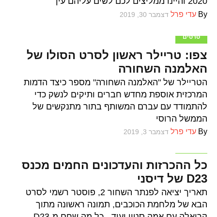
2020 והיינו ממליצים לכם לשים עליהם עין
By
עדי פרל
דצמבר 30, 2019
סרטים
צפו: טריילר ראשון לסרט הסולו של
האלמנה השחורה
הטריילר של "האלמנה השחורה" מספר כיצד הדמות
המרכזית אוספת מחדש חברים ותיקים לנשק כדי
להתמודד עם עברם המשותף בתור מתנקשים של
הממשל הרוסי
By
עדי פרל
דצמבר 3, 2019
סרטים
כל ההכרזות והעדכונים החמים מכנס
D23 של דיסני
תאריך יציאה לפנתר השחור 2, פוסטר רשמי לסרט
הבא של מלחמת הכוכבים, תמונה ראשונה מתוך
קרואלה עם אמה סטון ועוד - כל מה שחם מ-D23