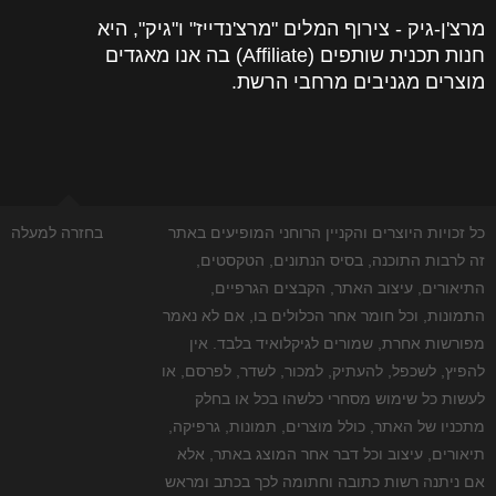
מרצ'ן-גיק - צירוף המלים "מרצ'נדייז" ו"גיק", היא
חנות תכנית שותפים (Affiliate) בה אנו מאגדים
מוצרים מגניבים מרחבי הרשת.
כל זכויות היוצרים והקניין הרוחני המופיעים באתר
בחזרה למעלה
זה לרבות התוכנה, בסיס הנתונים, הטקסטים,
התיאורים, עיצוב האתר, הקבצים הגרפיים,
התמונות, וכל חומר אחר הכלולים בו, אם לא נאמר
מפורשות אחרת, שמורים לגיקלואיד בלבד. אין
להפיץ, לשכפל, להעתיק, למכור, לשדר, לפרסם, או
לעשות כל שימוש מסחרי כלשהו בכל או בחלק
מתכניו של האתר, כולל מוצרים, תמונות, גרפיקה,
תיאורים, עיצוב וכל דבר אחר המוצג באתר, אלא
אם ניתנה רשות כתובה וחתומה לכך בכתב ומראש