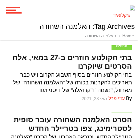
סדרות
Tag Archives: האלמנה השחורה
משחקים
Home
האלמנה השחורה
סרטים
בתי הקולנוע חוזרים ב-27 במאי, אלה
ביקורות משחקים
הסרטים שיוקרנו
בתי הקולנוע חוזרים בסוף השבוע הקרוב ויש כבר
תאריכים להקרנות בכורה של "האלמנה השחורה" של
ספרים וקומיקס
מארוול, "נשמה" ו"קרואלה" של דיסני ועוד
By
עדי פרל
מאי 23, 2021
סרטים
וכל השאר
הסרט האלמנה השחורה עובר סופית
לסטרימינג, צפו בטריילר החדש
הטריילר החדש, וכנראה האחרון, של הסרט "האלמנה