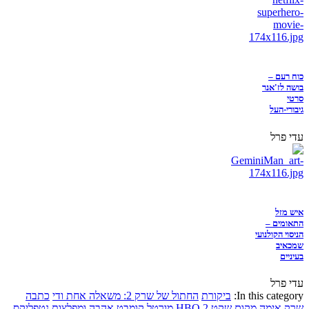
כוח רעם –
בושה לז'אנר
סרטי
גיבורי-העל
עדי פרל
איש מזל
התאומים –
הניסוי הקולנועי
שמכאיב
בעיניים
עדי פרל
In this category:
ביקורת
החתול של שרק 2: משאלה אחת ודי
כתבה
שרק
אימה
מקום שקט 2
HBO
מורטל קומבט
אהבה ומפלצות
נטפליקס