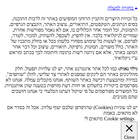
בחזרה למעלה
כל זכויות היוצרים והקניין הרוחני המופיעים באתר זה לרבות התוכנה,
בסיס הנתונים, הטקסטים, התיאורים, עיצוב האתר, הקבצים הגרפיים,
התמונות, וכל חומר אחר הכלולים בו, אם לא נאמר מפורשות אחרת,
שמורים לגיקלואיד בלבד. אין להפיץ, לשכפל, להעתיק, למכור, לשדר,
לפרסם, או לעשות כל שימוש מסחרי כלשהו בכל או בחלק מתכניו של
האתר, כולל מוצרים, תמונות, גרפיקה, תיאורים, עיצוב וכל דבר אחר
המוצג באתר, אלא אם ניתנה רשות כתובה וחתומה לכך בכתב ומראש
ע''י גיקלואיד.
גילוי נאות:
כמו לכל אתר אינטרנט אחר, יש לנו עלויות תפעול. חלק
מהלינקים באתר הם לינקים שמפנים לאתרי צד שלישי, להלן "שותפים".
במידה ומתבצעת רכישה באתר השותף, אנחנו מקבלים עמלה. אנחנו לא
מפרסמים ביקורות בתשלום או חוות דעת מזויפות בטענה שהן אותנטיות.
כל המוצרים מפורסמים על פי שיקול דעתנו הבלעדי כי אנחנו חושבים
שהם מגניבים.
יש לנו עוגיות (Cookies) שהדפדפן שלכם יעוף עליהן. אבל זה בסדר אם
לא מתאים, באמת
Cookie settings
מתאים לי
Close