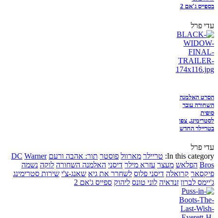
בספייס ג'אם 2
עדי פרל
הסרט האלמנה
השחורה עובר
סופית
לסטרימינג, צפו
בטריילר החדש
עדי פרל
In this category:
טריילר
מארוול
פוסטר
תור: אהבה ורעם
Warner
DC
Bros
הפלאש
מעצר
עזרא מילר
דיסני
האלמנה השחורה
לוקה
נשמה
פיקסאר
קרואלה
דיסני פלוס
לשחרר את גיא
שאנג-צ'י
שירות סטרימינג
ג'יימס לברון
זנדאיה
לוני טונס
ליהוק
ספייס ג'אם 2