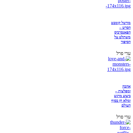
מורטל קומבט
הסרט –
הפאנסרביס
משתלט על
הסיפור
עדי פרל
אהבה
ומפלצות –
ביצוע מרגש
ומלא חן בסוף
העולם
עדי פרל