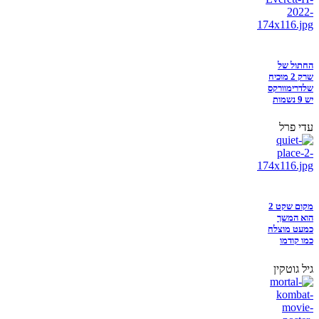
החתול של
שרק 2 מוכיח
שלדרימוורקס
יש 9 נשמות
עדי פרל
מקום שקט 2
הוא המשך
כמעט מוצלח
כמו קודמו
גיל גוטקין