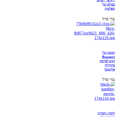
– סיפור קפקאי
בעולם של
מפלצות
עדי פרל
המנגה של
Beastars
תגיע לסיומה
בתחילת
אוקטובר
עדי פרל
לזכרו: חוברות