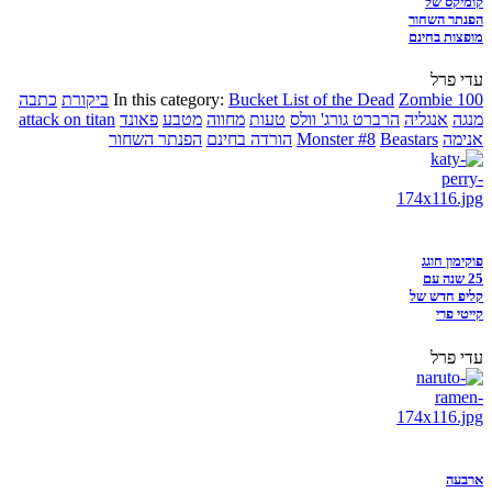
קומיקס של
הפנתר השחור
מופצות בחינם
עדי פרל
Zombie 100
Bucket List of the Dead
In this category:
ביקורת
כתבה
מנגה
אנגליה
הרברט גורג' וולס
טעות
מחווה
מטבע
פאונד
attack on titan
אנימה
Beastars
Monster #8
הורדה בחינם
הפנתר השחור
פוקימון חוגג
25 שנה עם
קליפ חדש של
קייטי פרי
עדי פרל
ארבעה