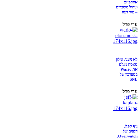
אסקפיזם
וניהול משברים
– טור דעה
עדי פרל
לא נגענו: אילון
מאסק מגלם
את Wario
במערכון של
SNL
עדי פרל
ג'ף קפלן,
הפנים של
Overwatch,