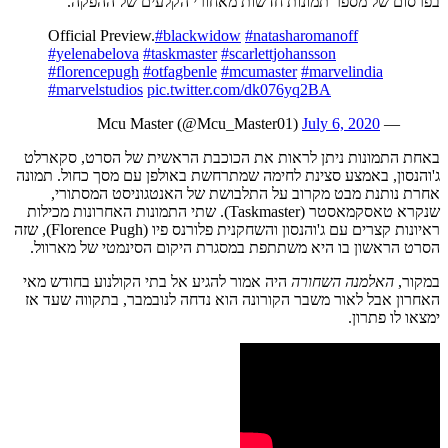
בפרסום של מספר תמונות חדשות מאחורי הקלעים של ההפקה.
Official Preview.
#blackwidow
#natasharomanoff
#yelenabelova
#taskmaster
#scarlettjohansson
#florencepugh
#otfagbenle
#mcumaster
#marvelindia
#marvelstudios
pic.twitter.com/dk076yq2BA
July 6, 2020
— Mcu Master (@Mcu_Master01)
באחת התמונות ניתן לראות את הכוכבת הראשית של הסרט, סקארלט
ג'והנסון, באמצע סצינת לחימה שמתרחשת באולפן עם מסך כחול. תמונה
אחרת נותנת מבט מקרוב על התלבושת של האנטגוניסט המסתורי,
שנקרא טאסקמאסטר (Taskmaster). שתי התמונות האחרונות מכילות
ראיונות קצרים עם ג'והנסון והשחקנית פלורנס פיו (Florence Pugh), שזה
הסרט הראשון בו היא משתתפת במסגרת היקום הסינמטי של מארוול.
במקור,
האלמנה השחורה
היה אמור להגיע אל בתי הקולנוע בחודש מאי
האחרון אבל לאור משבר הקורונה הוא נדחה לנובמבר, בתקווה שעד אז
ימצאו לו פתרון.