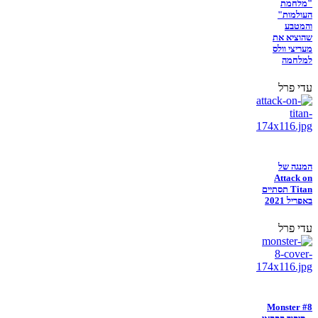
"מלחמת
העולמות"
והמטבע
שהוציא את
מעריצי וולס
למלחמה
עדי פרל
המנגה של
Attack on
Titan תסתיים
באפריל 2021
עדי פרל
Monster #8