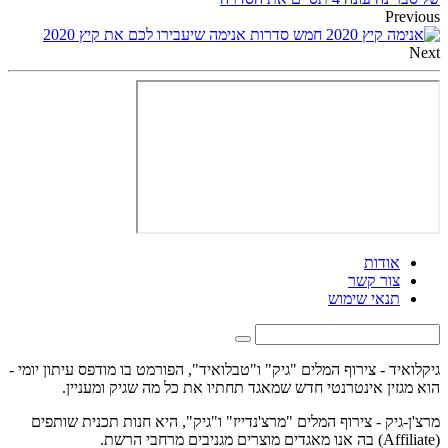
Previous
חמש סדרות אנימה שיעבירו לכם את קיץ 2020
Next
אודות
צור קשר
תנאי שימוש
גיקלואיד - צירוף המלים "גיק" ו"טבלואיד", הפורמט בו מודפס עיתון יומי -
הוא מגזין אינטרנטי חדש שמאגד תחתיו את כל מה שגיק ומעניין.
מרצ'ן-גיק - צירוף המלים "מרצ'נדייז" ו"גיק", היא חנות תכנית שותפים
(Affiliate) בה אנו מאגדים מוצרים מגניבים מרחבי הרשת.