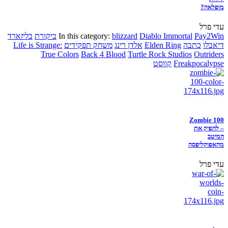
מופלאה?
עדי פרל
Pay2Win
Diablo Immortal
blizzard
In this category:
ביקורת
בליזארד
דיאבלו
כתבה
Elden Ring
אלדן רינג
משחק תפקידים
Life is Strange:
True Colors
Back 4 Blood
Turtle Rock Studios
Outriders
Freakpocalypse
קווסט
Zombie 100
– להפיק את
המיטב
מהאפוקליפסה
עדי פרל