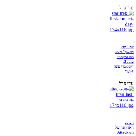
עדי פרל
יום "מגע
ראשון" הציג
את פיקארד
עונה 2,
דיסקוברי עונה
4 ועוד
עדי פרל
העונה
האחרונה של
Attack on