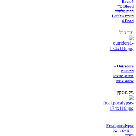
Back 4
Blood עוד
רחוק מלהיות
היורש של Left
4 Dead
עדי פרל
Outriders –
הרעיונות
טובים, הביצוע
שלהם פחות
גיל גוטקין
Freakpocalypse
– תחילתה של
ידידות