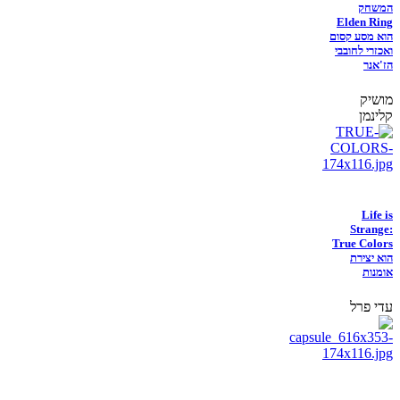
המשחק
Elden Ring
הוא מסע קסום
ואכזרי לחובבי
הז'אנר
מושיק
קלינמן
Life is
Strange:
True Colors
הוא יצירת
אומנות
עדי פרל