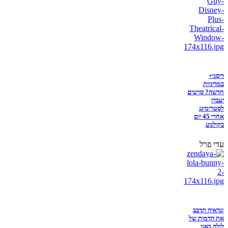
דיסני+
במדיניות
חדשה? סרטים
יעברו
לסטרימינג
אחרי 45 יום
בקולנוע
עדי פרל
זנדאיה תדבב
את הדמות של
לולה באני