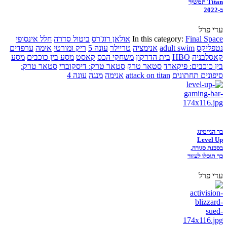
Titan תמשיך
ב-2022
עדי פרל
Final Space
In this category:
אולאן רוג'רס
ביטול סדרה
חלל אינסופי
נטפליקס
adult swim
אנימציה
טריילר
עונה 5
ריק ומורטי
אימה
ערפדים
קאסלבניה
HBO
בית הדרקון
משחקי הכס
קאסט
מסע בין כוכבים
מסע
בין כוכבים: פיקארד
סטאר טרק
סטאר טרק: דיסקוברי
סטאר טרק:
סיפונים תחתונים
attack on titan
אנימה
מנגה
עונה 4
בר הגיימינג
Level Up
בסכנת סגירה,
כך תוכלו לעזור
עדי פרל