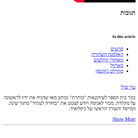
תגובות
In this article
סרטים
האלמנה השחורה
מאחורי הקלעים
מארוול
סקרלט ג'והנסון
עדי פרל
בוגר בית הספר לעיתונאות "כותרת" וכותב מאז שהניח את ידיו לראשונה
על מקלדת. מכור לאנימה ויודע לצטט את "בחזרה לעתיד" מתוך שינה.
המייסד והעורך הראשי של גיקלואיד.
Show More