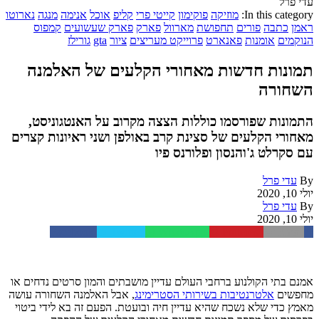
עדי פרל
In this category:
מוזיקה
פוקימון
קייטי פרי
קליפ
אוכל
אנימה
מנגה
נארוטו
ראמן
כתבה
פורים
תחפושת
מארוול
פארק
פארק שעשועים
קמפוס
הנוקמים
אומנות
פאנארט
פרוייקט מעריצים
ציור
gta
גורילז
תמונות חדשות מאחורי הקלעים של האלמנה
השחורה
התמונות שפורסמו כוללות הצצה מקרוב על האנטגוניסט,
מאחורי הקלעים של סצינת קרב באולפן ושני ראיונות קצרים
עם סקרלט ג'והנסון ופלורנס פיו
By
עדי פרל
יולי 10, 2020
By
עדי פרל
יולי 10, 2020
Facebook
Twitter
WhatsApp
Pinterest
Email
אמנם בתי הקולנוע ברחבי העולם עדיין מושבתים והמון סרטים נדחים או
מחפשים
אלטרנטיבות בשירותי הסטרימינג
, אבל האלמנה השחורה עושה
מאמץ כדי שלא נשכח שהיא עדיין חיה ובועטת. הפעם זה בא לידי ביטוי