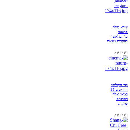
עזרא מילר
מושעה
מ"הפלאש"
בעקבות מעצרו
עדי פרל
בתי הקולנוע
חוזרים ב-27
במאי, אלה
הסרטים
שיוקרנו
עדי פרל