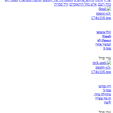
כוח רעם
איש מזל התאומים
וויל סמית'
חלל אינסופי
(Final
Space) לא
תמשיך אחרי
עונה 3
עדי פרל
ריק ומורטי
עונה 5
מתחילה מחר,
זה מה שצריך
לדעת
עדי פרל