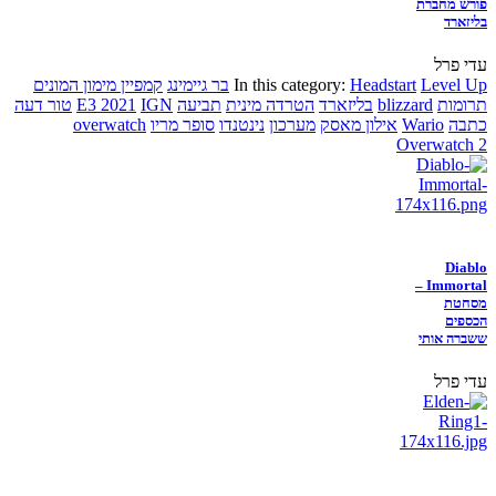
פורש מחברת
בליזארד
עדי פרל
Level Up
Headstart
In this category:
בר גיימינג
קמפיין מימון המונים
תרומות
blizzard
בליזארד
הטרדה מינית
תביעה
IGN
E3 2021
טור דעה
כתבה
Wario
אילון מאסק
מערכון
נינטנדו
סופר מריו
overwatch
Overwatch 2
Diablo
Immortal –
מסחטת
הכספים
ששברה אותי
עדי פרל