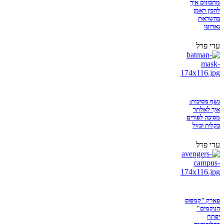
מתכונים איך
להכין ראמן
בהשראת
נארוטו
עדי פרל
נשף מסיכות:
איך לאלתר
מסיכה לפורים
בקלות ובזול
עדי פרל
פארק "קמפוס
הנוקמים"
יפתח