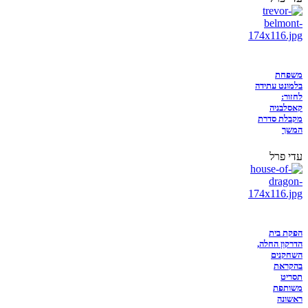
משפחת
בלמונט עתידה
לחזור:
קאסלבניה
מקבלת סדרת
המשך
עדי פרל
הפקת בית
הדרקון החלה,
השחקנים
בהקראת
תסריט
משותפת
ראשונה