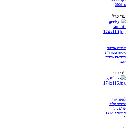
בקליפורניה
ב-2021
עדי פרל
יצירות אומנות
גיקיות מעוררות
השראה ששווה
להכיר
עדי פרל
להקת גורילז
עשתה קליפ
שלם בתוך
המשחק GTA
5