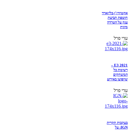
אקטיוויז'ן-בליזארד
חוטפת תביעת
ענק על הטרדה
מינית
עדי פרל
E3 2021 –
רשימת כל
המשחקים
שיופיעו באירוע
עדי פרל
בעקבות תקרית
IGN: על