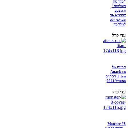
"מלחמת
העולמות"
והמטבע
שהוציא את
מעריצי וולס
למלחמה
עדי פרל
המנגה של
Attack on
Titan תסתיים
באפריל 2021
עדי פרל
Monster #8