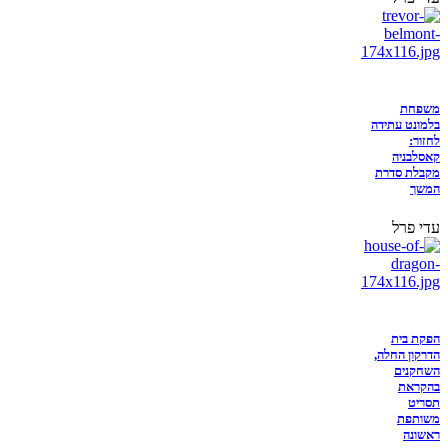
משפחת
בלמונט עתידה
לחזור:
קאסלבניה
מקבלת סדרת
המשך
עדי פרל
הפקת בית
הדרקון החלה,
השחקנים
בהקראת
תסריט
משותפת
ראשונה