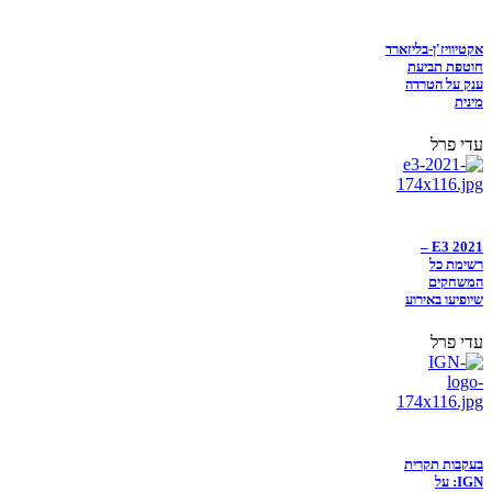
אקטיוויז'ן-בליזארד
חוטפת תביעת
ענק על הטרדה
מינית
עדי פרל
E3 2021 –
רשימת כל
המשחקים
שיופיעו באירוע
עדי פרל
בעקבות תקרית
IGN: על