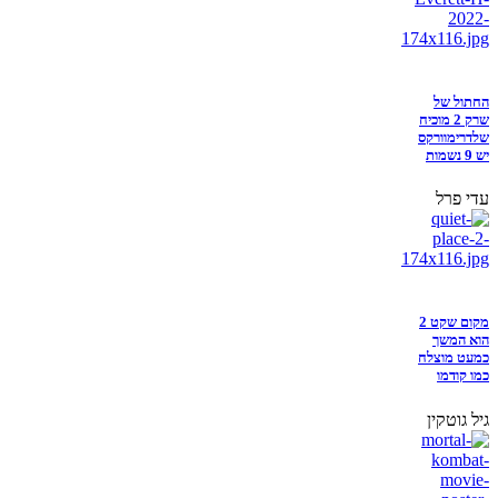
החתול של
שרק 2 מוכיח
שלדרימוורקס
יש 9 נשמות
עדי פרל
מקום שקט 2
הוא המשך
כמעט מוצלח
כמו קודמו
גיל גוטקין