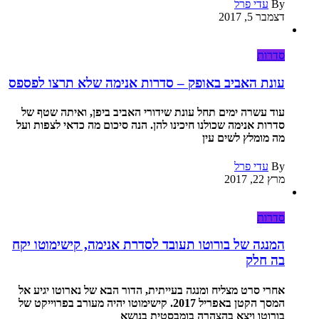
By
עדי פרל
דצמבר 5, 2017
סדרות
עונת האביב באופק – סדרות אנימה שלא תרצו לפספס
עוד עשרה ימים תחל עונת שידורי האביב ביפן, ואיתה שטף של
סדרות אנימה שכולנו חיכינו להן. הנה סיכום מה כדאי לצפות ועל
מה מומלץ לשים עין
By
עדי פרל
מרץ 22, 2017
סדרות
המנגה של בורוטו תעובד לסדרת אנימה, קישימוטו יקח
בה חלק
אחרי סרט מצליח ומנגה בעייתית, הדור הבא של נארוטו יגיע אל
המסך הקטן באפריל 2017. קישימוטו יהיה מעורב בפרוייקט של
בורוטו ויצא בהצהרה בומבסטית בנושא