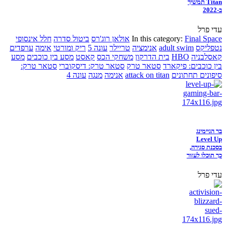
Titan תמשיך
ב-2022
עדי פרל
Final Space
In this category:
אולאן רוג'רס
ביטול סדרה
חלל אינסופי
נטפליקס
adult swim
אנימציה
טריילר
עונה 5
ריק ומורטי
אימה
ערפדים
קאסלבניה
HBO
בית הדרקון
משחקי הכס
קאסט
מסע בין כוכבים
מסע
בין כוכבים: פיקארד
סטאר טרק
סטאר טרק: דיסקוברי
סטאר טרק:
סיפונים תחתונים
attack on titan
אנימה
מנגה
עונה 4
בר הגיימינג
Level Up
בסכנת סגירה,
כך תוכלו לעזור
עדי פרל