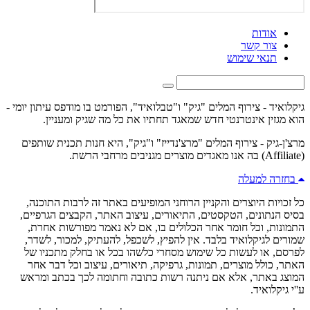
אודות
צור קשר
תנאי שימוש
גיקלואיד - צירוף המלים "גיק" ו"טבלואיד", הפורמט בו מודפס עיתון יומי -
הוא מגזין אינטרנטי חדש שמאגד תחתיו את כל מה שגיק ומעניין.
מרצ'ן-גיק - צירוף המלים "מרצ'נדייז" ו"גיק", היא חנות תכנית שותפים
(Affiliate) בה אנו מאגדים מוצרים מגניבים מרחבי הרשת.
בחזרה למעלה
כל זכויות היוצרים והקניין הרוחני המופיעים באתר זה לרבות התוכנה,
בסיס הנתונים, הטקסטים, התיאורים, עיצוב האתר, הקבצים הגרפיים,
התמונות, וכל חומר אחר הכלולים בו, אם לא נאמר מפורשות אחרת,
שמורים לגיקלואיד בלבד. אין להפיץ, לשכפל, להעתיק, למכור, לשדר,
לפרסם, או לעשות כל שימוש מסחרי כלשהו בכל או בחלק מתכניו של
האתר, כולל מוצרים, תמונות, גרפיקה, תיאורים, עיצוב וכל דבר אחר
המוצג באתר, אלא אם ניתנה רשות כתובה וחתומה לכך בכתב ומראש
ע''י גיקלואיד.