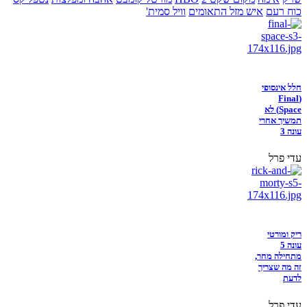
כוח רעם
איש מזל התאומים
וויל סמית'
חלל אינסופי
(Final
Space) לא
תמשיך אחרי
עונה 3
עדי פרל
ריק ומורטי
עונה 5
מתחילה מחר,
זה מה שצריך
לדעת
עדי פרל