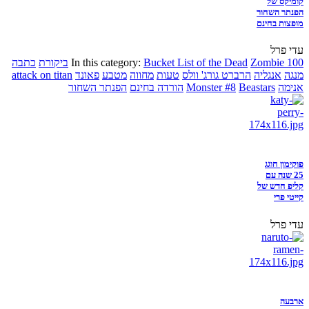
קומיקס של
הפנתר השחור
מופצות בחינם
עדי פרל
Zombie 100
Bucket List of the Dead
In this category:
ביקורת
כתבה
מנגה
אנגליה
הרברט גורג' וולס
טעות
מחווה
מטבע
פאונד
attack on titan
אנימה
Beastars
Monster #8
הורדה בחינם
הפנתר השחור
פוקימון חוגג
25 שנה עם
קליפ חדש של
קייטי פרי
עדי פרל
ארבעה