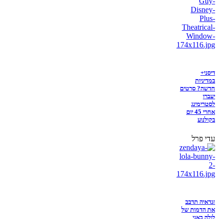
דיסני+
במדיניות
חדשה? סרטים
יעברו
לסטרימינג
אחרי 45 יום
בקולנוע
עדי פרל
זנדאיה תדבב
את הדמות של
לולה באני