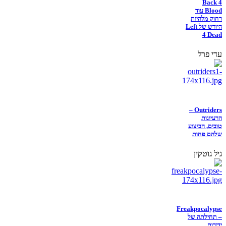
Back 4
Blood עוד
רחוק מלהיות
היורש של Left
4 Dead
עדי פרל
Outriders –
הרעיונות
טובים, הביצוע
שלהם פחות
גיל גוטקין
Freakpocalypse
– תחילתה של
ידידות