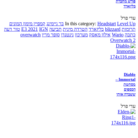
פורש מחברת
בליזארד
עדי פרל
Level Up
Headstart
In this category:
בר גיימינג
קמפיין מימון המונים
תרומות
blizzard
בליזארד
הטרדה מינית
תביעה
IGN
E3 2021
טור דעה
כתבה
Wario
אילון מאסק
מערכון
נינטנדו
סופר מריו
overwatch
Overwatch 2
Diablo
Immortal –
מסחטת
הכספים
ששברה אותי
עדי פרל