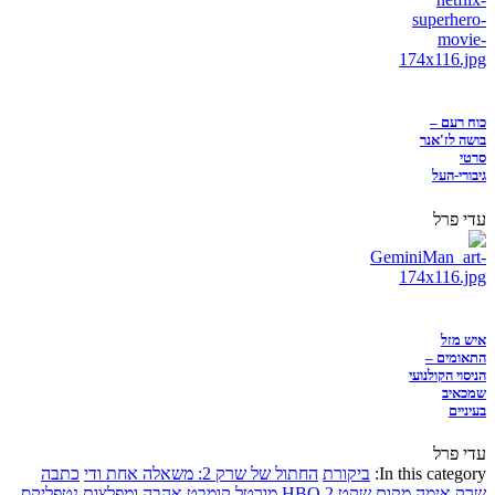
כוח רעם –
בושה לז'אנר
סרטי
גיבורי-העל
עדי פרל
איש מזל
התאומים –
הניסוי הקולנועי
שמכאיב
בעיניים
עדי פרל
In this category:
ביקורת
החתול של שרק 2: משאלה אחת ודי
כתבה
שרק
אימה
מקום שקט 2
HBO
מורטל קומבט
אהבה ומפלצות
נטפליקס