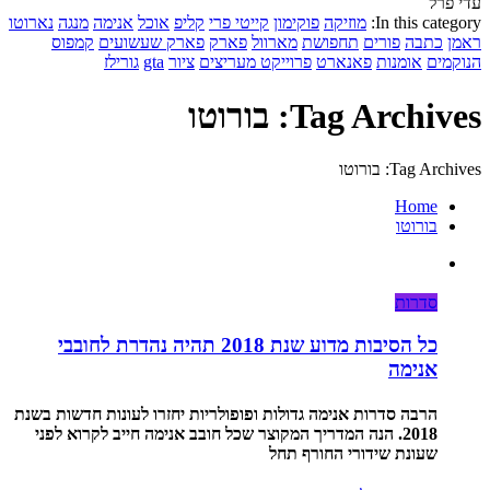
עדי פרל
In this category:
מוזיקה
פוקימון
קייטי פרי
קליפ
אוכל
אנימה
מנגה
נארוטו
ראמן
כתבה
פורים
תחפושת
מארוול
פארק
פארק שעשועים
קמפוס
הנוקמים
אומנות
פאנארט
פרוייקט מעריצים
ציור
gta
גורילז
Tag Archives: בורוטו
Tag Archives: בורוטו
Home
בורוטו
סדרות
כל הסיבות מדוע שנת 2018 תהיה נהדרת לחובבי
אנימה
הרבה סדרות אנימה גדולות ופופולריות יחזרו לעונות חדשות בשנת
2018. הנה המדריך המקוצר שכל חובב אנימה חייב לקרוא לפני
שעונת שידורי החורף תחל