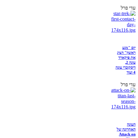
עדי פרל
יום "מגע
ראשון" הציג
את פיקארד
עונה 2,
דיסקוברי עונה
4 ועוד
עדי פרל
העונה
האחרונה של
Attack on