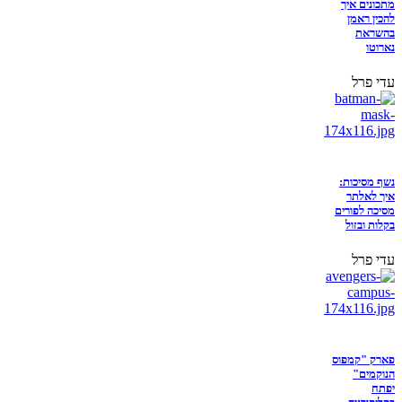
מתכונים איך
להכין ראמן
בהשראת
נארוטו
עדי פרל
נשף מסיכות:
איך לאלתר
מסיכה לפורים
בקלות ובזול
עדי פרל
פארק "קמפוס
הנוקמים"
יפתח