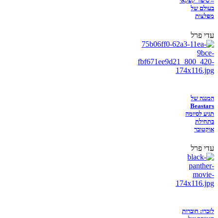
– סיפור קפקאי
בעולם של
מפלצות
עדי פרל
המנגה של
Beastars
תגיע לסיומה
בתחילת
אוקטובר
עדי פרל
לזכרו: חוברות