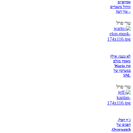
אסקפיזם
וניהול משברים
– טור דעה
עדי פרל
לא נגענו: אילון
מאסק מגלם
את Wario
במערכון של
SNL
עדי פרל
ג'ף קפלן,
הפנים של
Overwatch,