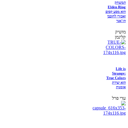
המשחק
Elden Ring
הוא מסע קסום
ואכזרי לחובבי
הז'אנר
מושיק
קלינמן
Life is
Strange:
True Colors
הוא יצירת
אומנות
עדי פרל