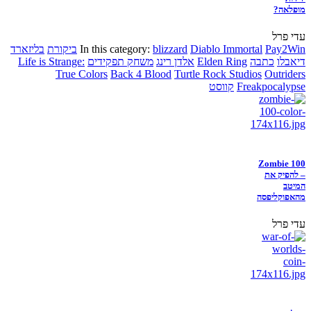
מופלאה?
עדי פרל
Pay2Win
Diablo Immortal
blizzard
In this category:
ביקורת
בליזארד
דיאבלו
כתבה
Elden Ring
אלדן רינג
משחק תפקידים
Life is Strange:
True Colors
Back 4 Blood
Turtle Rock Studios
Outriders
Freakpocalypse
קווסט
Zombie 100
– להפיק את
המיטב
מהאפוקליפסה
עדי פרל