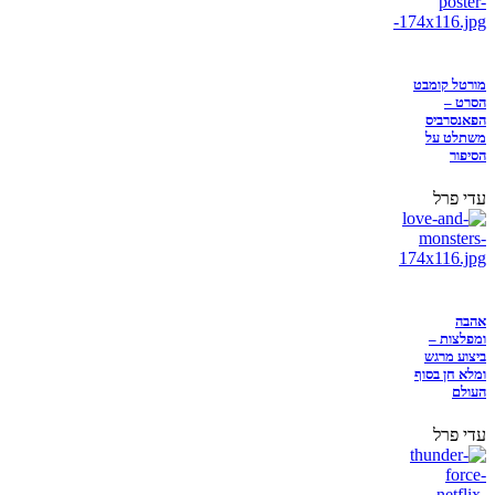
מורטל קומבט
הסרט –
הפאנסרביס
משתלט על
הסיפור
עדי פרל
אהבה
ומפלצות –
ביצוע מרגש
ומלא חן בסוף
העולם
עדי פרל