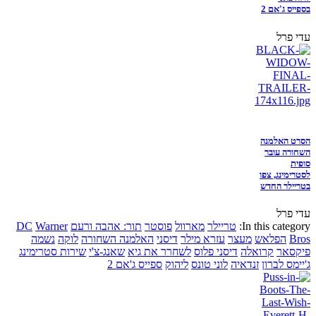
בספייס ג'אם 2
עדי פרל
הסרט האלמנה
השחורה עובר
סופית
לסטרימינג, צפו
בטריילר החדש
עדי פרל
In this category:
טריילר
מארוול
פוסטר
תור: אהבה ורעם
Warner
DC
Bros
הפלאש
מעצר
עזרא מילר
דיסני
האלמנה השחורה
לוקה
נשמה
פיקסאר
קרואלה
דיסני פלוס
לשחרר את גיא
שאנג-צ'י
שירות סטרימינג
ג'יימס לברון
זנדאיה
לוני טונס
ליהוק
ספייס ג'אם 2