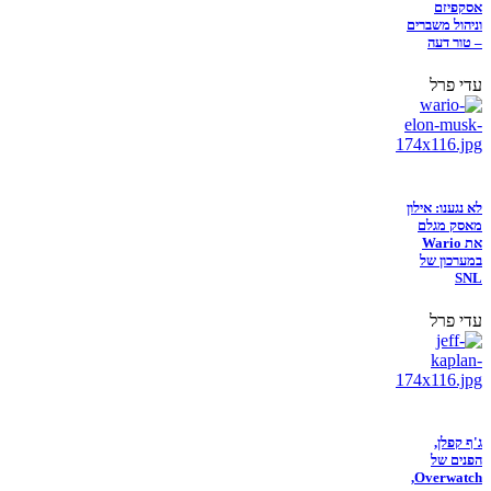
אסקפיזם
וניהול משברים
– טור דעה
עדי פרל
לא נגענו: אילון
מאסק מגלם
את Wario
במערכון של
SNL
עדי פרל
ג'ף קפלן,
הפנים של
Overwatch,