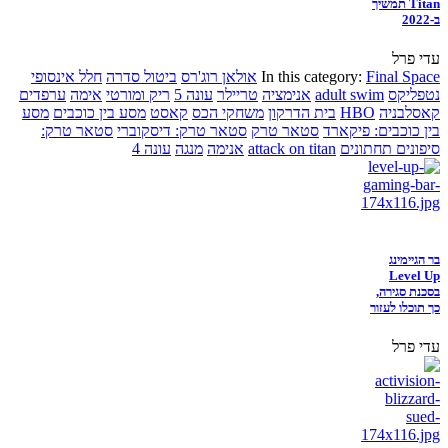
Titan תמשיך
ב-2022
עדי פרל
Final Space
In this category:
אולאן רוג'רס
ביטול סדרה
חלל אינסופי
נטפליקס
adult swim
אנימציה
טריילר
עונה 5
ריק ומורטי
אימה
ערפדים
קאסלבניה
HBO
בית הדרקון
משחקי הכס
קאסט
מסע בין כוכבים
מסע
בין כוכבים: פיקארד
סטאר טרק
סטאר טרק: דיסקוברי
סטאר טרק:
סיפונים תחתונים
attack on titan
אנימה
מנגה
עונה 4
בר הגיימינג
Level Up
בסכנת סגירה,
כך תוכלו לעזור
עדי פרל