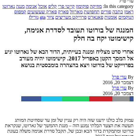
עדי פרל
In this category:
מוזיקה
פוקימון
קייטי פרי
קליפ
אוכל
אנימה
מנגה
נארוטו
ראמן
כתבה
פורים
תחפושת
מארוול
פארק
פארק שעשועים
קמפוס
הנוקמים
אומנות
פאנארט
פרוייקט מעריצים
ציור
gta
גורילז
המנגה של בורוטו תעובד לסדרת אנימה,
קישימוטו יקח בה חלק
אחרי סרט מצליח ומנגה בעייתית, הדור הבא של נארוטו יגיע
אל המסך הקטן באפריל 2017. קישימוטו יהיה מעורב
בפרוייקט של בורוטו ויצא בהצהרה בומבסטית בנושא
By
עדי פרל
דצמבר 20, 2016
By
עדי פרל
דצמבר 20, 2016
Facebook
Twitter
WhatsApp
Pinterest
Email
עמוק בלב כולנו ידענו שזה היה רק עניין של זמן עד שסחיטת המותג
תעשה את הצעד הבלתי נמנע הזה – מנגת ההמשך של
נארוטו
, שנקראת
בורוטו
ומתמקדת בדור הבא ובבן של, תקבל סדרת אנימה משלה בעונת