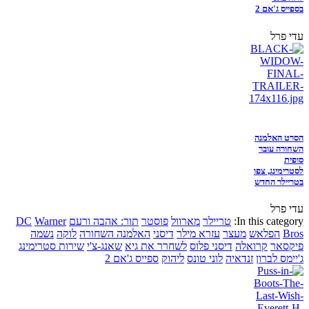
בספייס ג'אם 2
עדי פרל
הסרט האלמנה
השחורה עובר
סופית
לסטרימינג, צפו
בטריילר החדש
עדי פרל
In this category:
טריילר
מארוול
פוסטר
תור: אהבה ורעם
Warner
DC
Bros
הפלאש
מעצר
עזרא מילר
דיסני
האלמנה השחורה
לוקה
נשמה
פיקסאר
קרואלה
דיסני פלוס
לשחרר את גיא
שאנג-צ'י
שירות סטרימינג
ג'יימס לברון
זנדאיה
לוני טונס
ליהוק
ספייס ג'אם 2