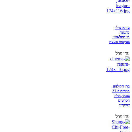
עזרא מילר
מושעה
מ"הפלאש"
בעקבות מעצרו
עדי פרל
בתי הקולנוע
חוזרים ב-27
במאי, אלה
הסרטים
שיוקרנו
עדי פרל