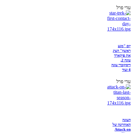
עדי פרל
יום "מגע
ראשון" הציג
את פיקארד
עונה 2,
דיסקוברי עונה
4 ועוד
עדי פרל
העונה
האחרונה של
Attack on