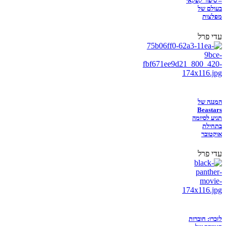
– סיפור קפקאי
בעולם של
מפלצות
עדי פרל
המנגה של
Beastars
תגיע לסיומה
בתחילת
אוקטובר
עדי פרל
לזכרו: חוברות