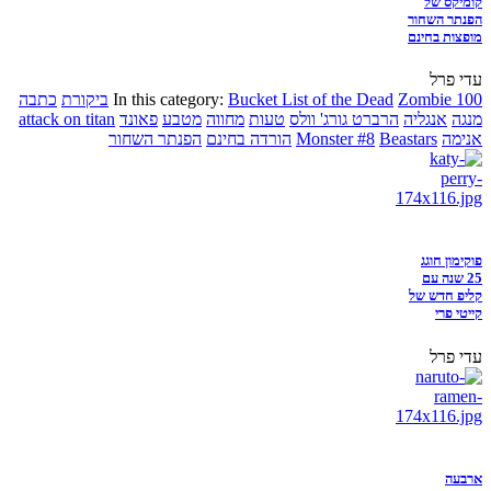
קומיקס של
הפנתר השחור
מופצות בחינם
עדי פרל
Zombie 100
Bucket List of the Dead
In this category:
ביקורת
כתבה
מנגה
אנגליה
הרברט גורג' וולס
טעות
מחווה
מטבע
פאונד
attack on titan
אנימה
Beastars
Monster #8
הורדה בחינם
הפנתר השחור
פוקימון חוגג
25 שנה עם
קליפ חדש של
קייטי פרי
עדי פרל
ארבעה