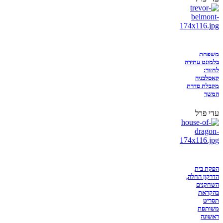
משפחת
בלמונט עתידה
לחזור:
קאסלבניה
מקבלת סדרת
המשך
עדי פרל
הפקת בית
הדרקון החלה,
השחקנים
בהקראת
תסריט
משותפת
ראשונה