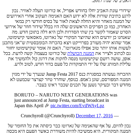
האביב של שנת 2017.
שידורי עונת האביב יחלו בחודש אפריל, אז
בורוטו
תעלה לאוויר. נכון
לרגע כתיבת שורות אלה לא ידוע האם האנימה תעקוב אחרי האירועים
של המנגה מאחר והיא החלה לצאת לאור על בסיס חודשי רק במאי
האחרון, כמו כן הפרקים הראשונים שלה היו בכלל שידור חוזר של אירועי
הסרט שאמור לקשר בין שתי הסדרות ולכן היא דלה בתוכן חדש. מה
שאנחנו כן יודעים הוא שהיוצר המקורי של
נארוטו,
מאסאשי קישימוטו,
אמר שהוא יהיה מעורב בפרוייקט ויצא בהכרזה הבומבסטית ש"אני מתכנן
לעשות אותו יותר טוב אפילו מ
נארוטו
". האם זה אומר שקישימוטו יחזור
גם לכתוב ולצייר את
המנגה הכושלת
של
בורוטו
בעצמו? קשה לדעת. בכל
אופן, עושה רושם שקישימוטו מנסה לחקות את
דרגון בול
ולהמשיך את
עלילת המותג שלו על ידי התמקדות כל פעם בדור חדש, לטוב ולרע.
ההכרזה נעשתה במסגרת כנס Jump Festa 2017 שנערך על ידי מגזין
המנגה המפורסם, שונן ג'אמפ. בנוסף, שוחרר טיזר קצרצר שכמעט לא
מחדש דבר ובעיקר נשען על תכנים שכבר ראינו בעבר.
BORUTO – NARUTO NEXT GENERATIONS was
just announced at Jump Festa, starting broadcast in
Japan this April 🎉
pic.twitter.com/EviIWAyLpz
December 17, 2016
— Crunchyroll (@Crunchyroll)
נכון להיום, על אף שהאנימה של
נארוטו
כבר כיסתה את כל החומר של
המנגה המקורית, היא ממשיכה להיות משודרת כאשר הפעם היא מכסה