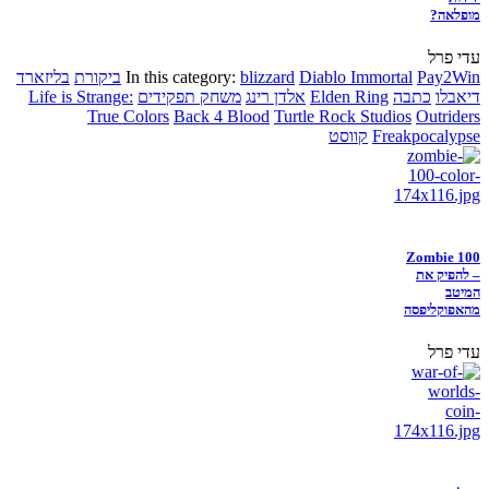
מופלאה?
עדי פרל
Pay2Win
Diablo Immortal
blizzard
In this category:
ביקורת
בליזארד
דיאבלו
כתבה
Elden Ring
אלדן רינג
משחק תפקידים
Life is Strange:
True Colors
Back 4 Blood
Turtle Rock Studios
Outriders
Freakpocalypse
קווסט
Zombie 100
– להפיק את
המיטב
מהאפוקליפסה
עדי פרל