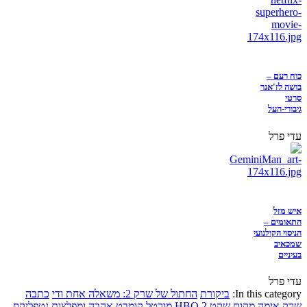
כוח רעם –
בושה לז'אנר
סרטי
גיבורי-העל
עדי פרל
איש מזל
התאומים –
הניסוי הקולנועי
שמכאיב
בעיניים
עדי פרל
In this category:
ביקורת
החתול של שרק 2: משאלה אחת ודי
כתבה
שרק
אימה
מקום שקט 2
HBO
מורטל קומבט
אהבה ומפלצות
נטפליקס