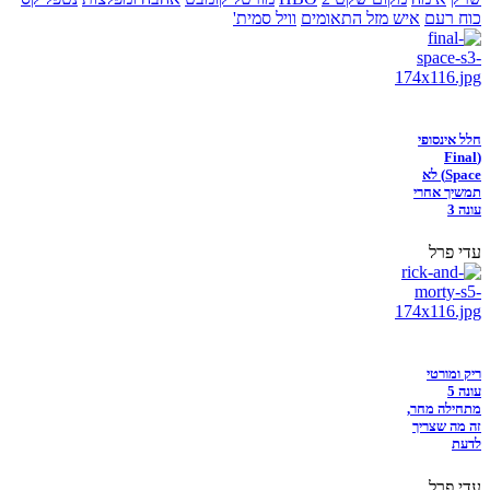
כוח רעם
איש מזל התאומים
וויל סמית'
חלל אינסופי
(Final
Space) לא
תמשיך אחרי
עונה 3
עדי פרל
ריק ומורטי
עונה 5
מתחילה מחר,
זה מה שצריך
לדעת
עדי פרל