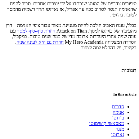
סיפורים צדדיים של המותג שנכתבו על ידי יוצרים אחרים. סביר להניח
שהאנימה תנסה לסחוב ככה עד אפריל, אז
נארוטו
תרד רשמית מהמסך
לטובת
בורוטו
.
בכלל, עונת האביב הולכת להיות מעניינת מאוד עבור צופי האנימה – חוץ
מהעיבוד של
בורוטו
למסך, Attack on Titan
חוזרת סוף-סוף למסך
עם
עונה שניה אחרי היעדרות ארוכה מדי של כמה שנים טובות. במקביל,
הסדרה המצליחה My Hero Academia
חוזרת גם היא לעונה שניה
.
בקיצור, יש בהחלט למה לצפות.
תגובות
In this article
סדרות
אנימה
בורוטו
מאסאשי קישימוטו
מנגה
נארוטו