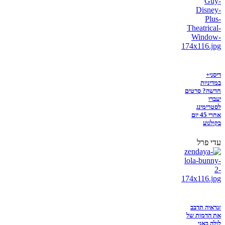
דיסני+
במדיניות
חדשה? סרטים
יעברו
לסטרימינג
אחרי 45 יום
בקולנוע
עדי פרל
זנדאיה תדבב
את הדמות של
לולה באני