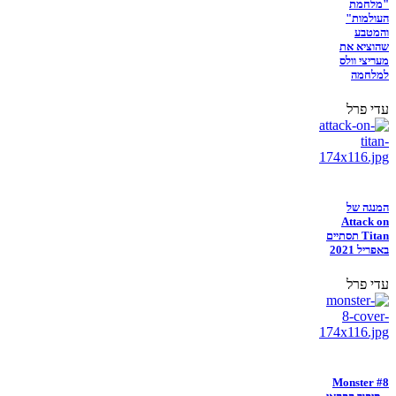
"מלחמת
העולמות"
והמטבע
שהוציא את
מעריצי וולס
למלחמה
עדי פרל
המנגה של
Attack on
Titan תסתיים
באפריל 2021
עדי פרל
Monster #8