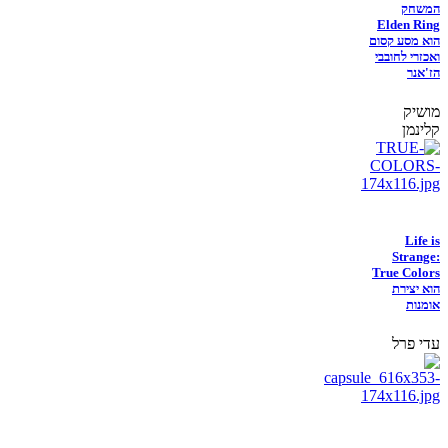
המשחק
Elden Ring
הוא מסע קסום
ואכזרי לחובבי
הז'אנר
מושיק
קלינמן
Life is
Strange:
True Colors
הוא יצירת
אומנות
עדי פרל