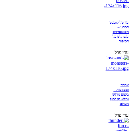
מורטל קומבט
הסרט –
הפאנסרביס
משתלט על
הסיפור
עדי פרל
אהבה
ומפלצות –
ביצוע מרגש
ומלא חן בסוף
העולם
עדי פרל