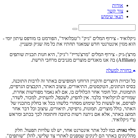
אודות
צור קשר
תנאי שימוש
גיקלואיד - צירוף המלים "גיק" ו"טבלואיד", הפורמט בו מודפס עיתון יומי -
הוא מגזין אינטרנטי חדש שמאגד תחתיו את כל מה שגיק ומעניין.
מרצ'ן-גיק - צירוף המלים "מרצ'נדייז" ו"גיק", היא חנות תכנית שותפים
(Affiliate) בה אנו מאגדים מוצרים מגניבים מרחבי הרשת.
בחזרה למעלה
כל זכויות היוצרים והקניין הרוחני המופיעים באתר זה לרבות התוכנה,
בסיס הנתונים, הטקסטים, התיאורים, עיצוב האתר, הקבצים הגרפיים,
התמונות, וכל חומר אחר הכלולים בו, אם לא נאמר מפורשות אחרת,
שמורים לגיקלואיד בלבד. אין להפיץ, לשכפל, להעתיק, למכור, לשדר,
לפרסם, או לעשות כל שימוש מסחרי כלשהו בכל או בחלק מתכניו של
האתר, כולל מוצרים, תמונות, גרפיקה, תיאורים, עיצוב וכל דבר אחר
המוצג באתר, אלא אם ניתנה רשות כתובה וחתומה לכך בכתב ומראש
ע''י גיקלואיד.
גילוי נאות:
כמו לכל אתר אינטרנט אחר, יש לנו עלויות תפעול. חלק
מהלינקים באתר הם לינקים שמפנים לאתרי צד שלישי, להלן "שותפים".