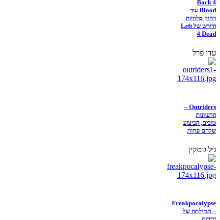
Back 4
Blood עוד
רחוק מלהיות
היורש של Left
4 Dead
עדי פרל
Outriders –
הרעיונות
טובים, הביצוע
שלהם פחות
גיל גוטקין
Freakpocalypse
– תחילתה של
ידידות