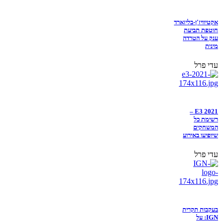
אקטיוויז'ן-בליזארד
חוטפת תביעת
ענק על הטרדה
מינית
עדי פרל
E3 2021 –
רשימת כל
המשחקים
שיופיעו באירוע
עדי פרל
בעקבות תקרית
IGN: על