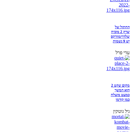
החתול של
שרק 2 מוכיח
שלדרימוורקס
יש 9 נשמות
עדי פרל
מקום שקט 2
הוא המשך
כמעט מוצלח
כמו קודמו
גיל גוטקין