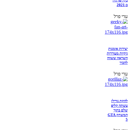
בקליפורניה
ב-2021
עדי פרל
יצירות אומנות
גיקיות מעוררות
השראה ששווה
להכיר
עדי פרל
להקת גורילז
עשתה קליפ
שלם בתוך
המשחק GTA
5