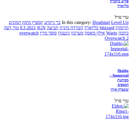
פורש מחברת
בליזארד
עדי פרל
Level Up
Headstart
In this category:
בר גיימינג
קמפיין מימון המונים
תרומות
blizzard
בליזארד
הטרדה מינית
תביעה
IGN
E3 2021
טור דעה
כתבה
Wario
אילון מאסק
מערכון
נינטנדו
סופר מריו
overwatch
Overwatch 2
Diablo
Immortal –
מסחטת
הכספים
ששברה אותי
עדי פרל