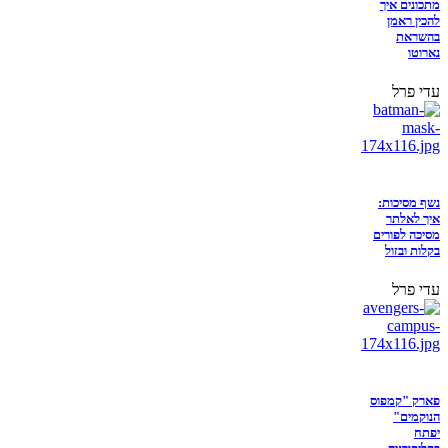
מתכונים איך
להכין ראמן
בהשראת
נארוטו
עדי פרל
נשף מסיכות:
איך לאלתר
מסיכה לפורים
בקלות ובזול
עדי פרל
פארק "קמפוס
הנוקמים"
יפתח