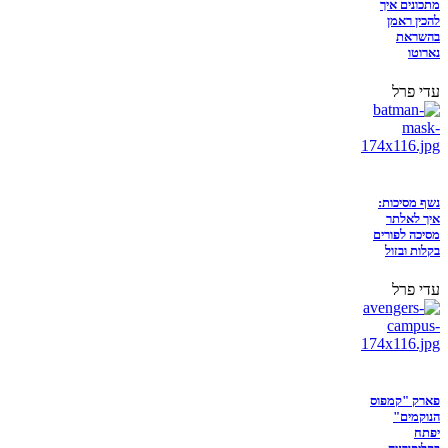
מתכונים איך
להכין ראמן
בהשראת
נארוטו
עדי פרל
נשף מסיכות:
איך לאלתר
מסיכה לפורים
בקלות ובזול
עדי פרל
פארק "קמפוס
הנוקמים"
יפתח