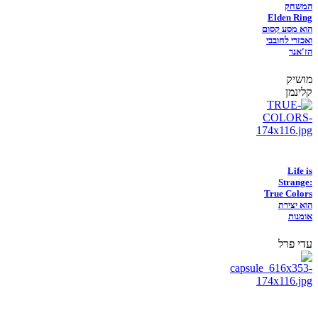
המשחק
Elden Ring
הוא מסע קסום
ואכזרי לחובבי
הז'אנר
מושיק
קלינמן
Life is
Strange:
True Colors
הוא יצירת
אומנות
עדי פרל