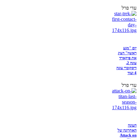
עדי פרל
יום "מגע
ראשון" הציג
את פיקארד
עונה 2,
דיסקוברי עונה
4 ועוד
עדי פרל
העונה
האחרונה של
Attack on