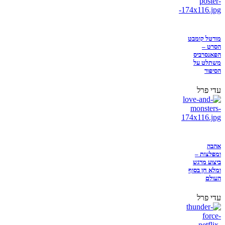
מורטל קומבט
הסרט –
הפאנסרביס
משתלט על
הסיפור
עדי פרל
אהבה
ומפלצות –
ביצוע מרגש
ומלא חן בסוף
העולם
עדי פרל