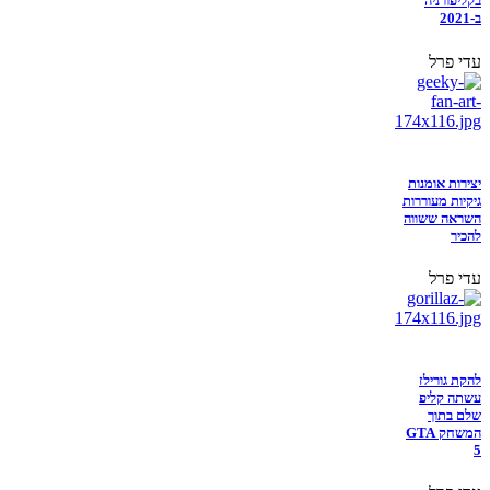
בקליפורניה
ב-2021
עדי פרל
יצירות אומנות
גיקיות מעוררות
השראה ששווה
להכיר
עדי פרל
להקת גורילז
עשתה קליפ
שלם בתוך
המשחק GTA
5