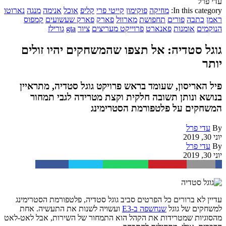
עדי פרל
In this category:
מוזיקה
פוקימון
קייטי פרי
קליפ
אוכל
אנימה
מנגה
נארוטו
ראמן
כתבה
פורים
תחפושת
מארוול
פארק
פארק שעשועים
קמפוס
הנוקמים
אומנות
פאנארט
פרוייקט מעריצים
ציור
gta
גורילז
גוגל סטדיה: אל תצפו שהמשחקים יהיו זולים
יותר
פיל האריסון, שעומד בראש פרויקט גוגל סטדיה, מתראיין
בנושא ונותן תשובה חלקית וקצת מטרידה לגבי תמחור
המשחקים על פלטפורמת הסטרימינג
By
עדי פרל
יוני 30, 2019
By
עדי פרל
יוני 30, 2019
Facebook
Twitter
WhatsApp
Pinterest
Email
עדיין לא ברורים כל הפרטים סביב גוגל סטדיה, פלטפורמת הסטרימינג
למשחקים של גוגל
שנחשפה ב-E3
ועשויה לשנות את התעשיה. אחת
מהסוגיות שמטרידות את הקהל הוא התמחור של השירות, אבל לאט-לאט