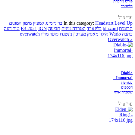
פורש מחברת
בליזארד
עדי פרל
Level Up
Headstart
In this category:
בר גיימינג
קמפיין מימון המונים
תרומות
blizzard
בליזארד
הטרדה מינית
תביעה
IGN
E3 2021
טור דעה
כתבה
Wario
אילון מאסק
מערכון
נינטנדו
סופר מריו
overwatch
Overwatch 2
Diablo
Immortal –
מסחטת
הכספים
ששברה אותי
עדי פרל