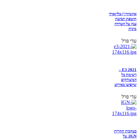
אקטיוויז'ן-בליזארד
חוטפת תביעת
ענק על הטרדה
מינית
עדי פרל
E3 2021 –
רשימת כל
המשחקים
שיופיעו באירוע
עדי פרל
בעקבות תקרית
IGN: על