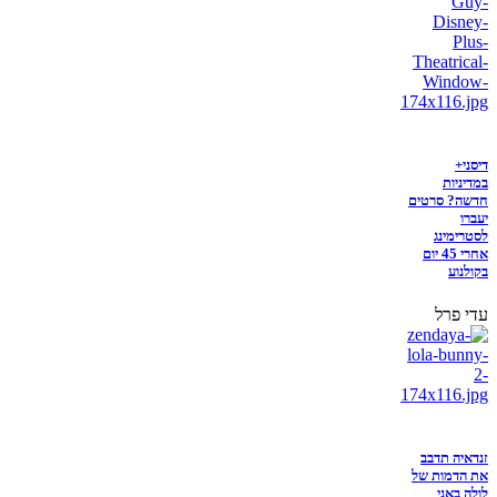
דיסני+
במדיניות
חדשה? סרטים
יעברו
לסטרימינג
אחרי 45 יום
בקולנוע
עדי פרל
זנדאיה תדבב
את הדמות של
לולה באני