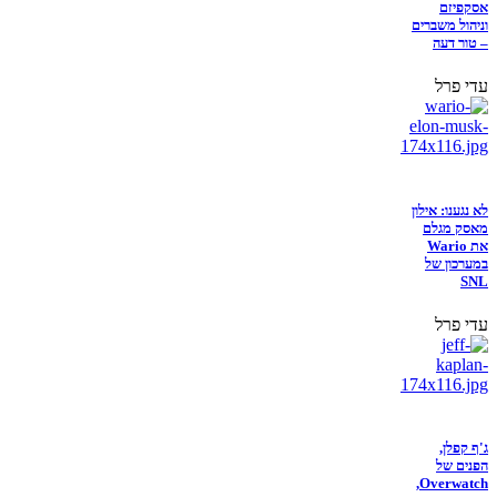
אסקפיזם
וניהול משברים
– טור דעה
עדי פרל
לא נגענו: אילון
מאסק מגלם
את Wario
במערכון של
SNL
עדי פרל
ג'ף קפלן,
הפנים של
Overwatch,