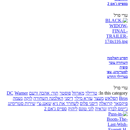
בספייס ג'אם 2
עדי פרל
הסרט האלמנה
השחורה עובר
סופית
לסטרימינג, צפו
בטריילר החדש
עדי פרל
In this category:
טריילר
מארוול
פוסטר
תור: אהבה ורעם
Warner
DC
Bros
הפלאש
מעצר
עזרא מילר
דיסני
האלמנה השחורה
לוקה
נשמה
פיקסאר
קרואלה
דיסני פלוס
לשחרר את גיא
שאנג-צ'י
שירות סטרימינג
ג'יימס לברון
זנדאיה
לוני טונס
ליהוק
ספייס ג'אם 2