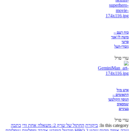
כוח רעם –
בושה לז'אנר
סרטי
גיבורי-העל
עדי פרל
איש מזל
התאומים –
הניסוי הקולנועי
שמכאיב
בעיניים
עדי פרל
In this category:
ביקורת
החתול של שרק 2: משאלה אחת ודי
כתבה
שרק
אימה
מקום שקט 2
HBO
מורטל קומבט
אהבה ומפלצות
נטפליקס