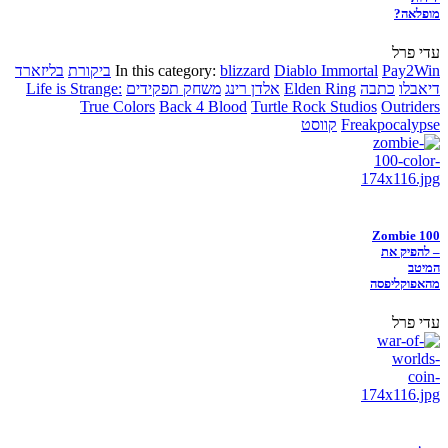
מופלאה?
עדי פרל
Pay2Win
Diablo Immortal
blizzard
In this category:
ביקורת
בליזארד
דיאבלו
כתבה
Elden Ring
אלדן רינג
משחק תפקידים
Life is Strange:
True Colors
Back 4 Blood
Turtle Rock Studios
Outriders
Freakpocalypse
קווסט
Zombie 100
– להפיק את
המיטב
מהאפוקליפסה
עדי פרל