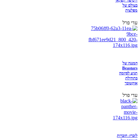
– סיפור קפקאי
בעולם של
מפלצות
עדי פרל
המנגה של
Beastars
תגיע לסיומה
בתחילת
אוקטובר
עדי פרל
לזכרו: חוברות