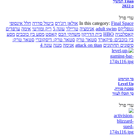
Titan תמשיך
ב-2022
עדי פרל
Final Space
In this category:
אולאן רוג'רס
ביטול סדרה
חלל אינסופי
נטפליקס
adult swim
אנימציה
טריילר
עונה 5
ריק ומורטי
אימה
ערפדים
קאסלבניה
HBO
בית הדרקון
משחקי הכס
קאסט
מסע בין כוכבים
מסע
בין כוכבים: פיקארד
סטאר טרק
סטאר טרק: דיסקוברי
סטאר טרק:
סיפונים תחתונים
attack on titan
אנימה
מנגה
עונה 4
בר הגיימינג
Level Up
בסכנת סגירה,
כך תוכלו לעזור
עדי פרל