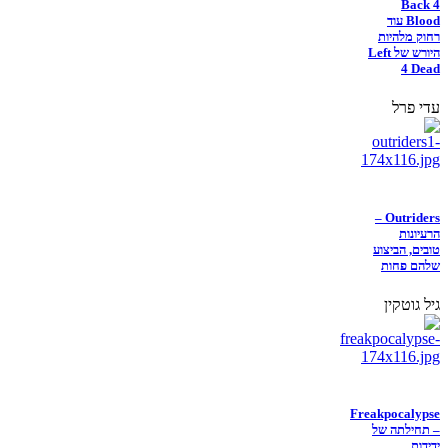
Back 4
Blood עוד
רחוק מלהיות
היורש של Left
4 Dead
עדי פרל
Outriders –
הרעיונות
טובים, הביצוע
שלהם פחות
גיל גוטקין
Freakpocalypse
– תחילתה של
ידידות