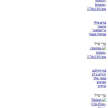
עזרא מילר
מושעה
מ"הפלאש"
בעקבות מעצרו
עדי פרל
בתי הקולנוע
חוזרים ב-27
במאי, אלה
הסרטים
שיוקרנו
עדי פרל