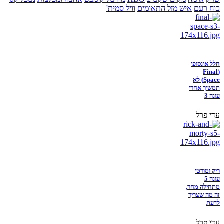
כוח רעם
איש מזל התאומים
וויל סמית'
חלל אינסופי
(Final
Space) לא
תמשיך אחרי
עונה 3
עדי פרל
ריק ומורטי
עונה 5
מתחילה מחר,
זה מה שצריך
לדעת
עדי פרל