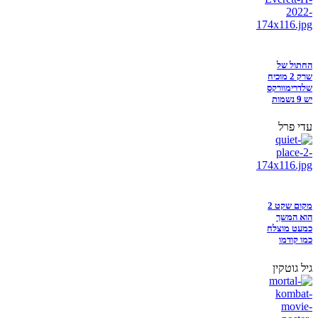
החתול של
שרק 2 מוכיח
שלדרימוורקס
יש 9 נשמות
עדי פרל
מקום שקט 2
הוא המשך
כמעט מוצלח
כמו קודמו
גיל גוטקין