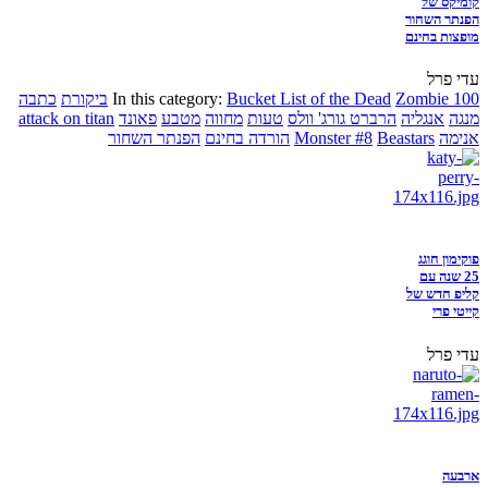
קומיקס של
הפנתר השחור
מופצות בחינם
עדי פרל
Zombie 100
Bucket List of the Dead
In this category:
ביקורת
כתבה
מנגה
אנגליה
הרברט גורג' וולס
טעות
מחווה
מטבע
פאונד
attack on titan
אנימה
Beastars
Monster #8
הורדה בחינם
הפנתר השחור
פוקימון חוגג
25 שנה עם
קליפ חדש של
קייטי פרי
עדי פרל
ארבעה