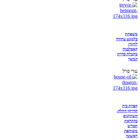
משפחת
בלמונט עתידה
לחזור:
קאסלבניה
מקבלת סדרת
המשך
עדי פרל
הפקת בית
הדרקון החלה,
השחקנים
בהקראת
תסריט
משותפת
ראשונה