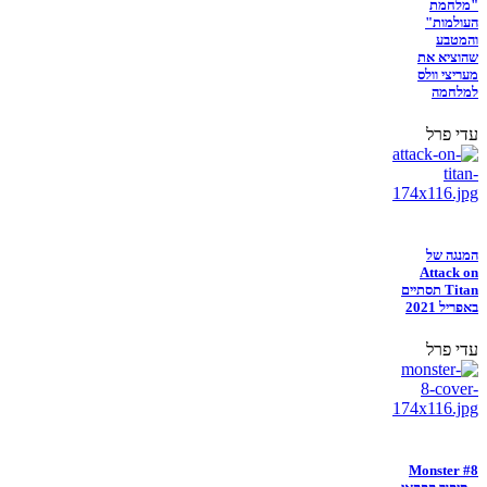
"מלחמת
העולמות"
והמטבע
שהוציא את
מעריצי וולס
למלחמה
עדי פרל
המנגה של
Attack on
Titan תסתיים
באפריל 2021
עדי פרל
Monster #8