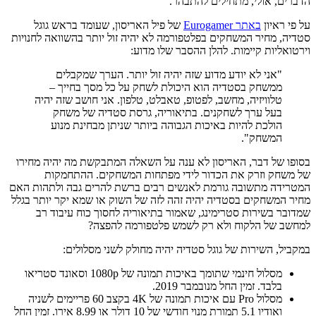
הדברים, אולי, מתחילים להתבהר.
על פי ראיון
באתר Eurogamer
של פיל האריסון, שעומד בראש גוגל
סטדיה, מחיר המשחקים בפלטפורמה לא יהיה זול יותר בהשוואה לחנויות
וירטואליות קיימות. להלן ההסבר שלו מדוע:
"אני לא יודע מדוע שזה יהיה זול יותר. הערך שמקבלים
ממשחק בסטדיה הוא היכולת לשחק על כל מסך בחייך –
טלוויזיה, מחשב, לפטופ, טאבלט, טלפון. אני חושב שזה יהיה
בעל ערך לשחקנים. בתיאוריה, גרסת סטדיה של משחק
הולכת להיות באיכות הגבוהה ביותר שניתן מבחינת מנוע
המשחק".
בסופו של דבר, האריסון לא ענה על השאלה המתבקשת מה יהיה מחירו
של משחק וזרק את הכדור לידי מפתחות המשחקים. ההתחמקות
המטרידה מתשובה גורמת לאנשים רבים ברשת להרים גבה ולתהות האם
מחיר המשחקים בסטדיה יהיה זהה לזה של השוק או שמא יקר יותר בגלל
שמדובר בשירות סטרימינג, שאמור בתיאוריה לחסוך כוח עיבוד רב
למחשב של הלקוח ולא רק לשמש פלטפורמה להפצה?
במקביל, השירות של גוגל סטדיה יהיה מחולק לשני מסלולים:
מסלול חינמי שתומך באיכות תמונה של 1080p וסאונד סטריאו
בלבד. זמין החל מנובמבר 2019.
מסלול Pro עם איכות תמונה של 4K בקצב 60 פריימים לשניה
ואודיו 5.1 תמורת מנוי חודשי של 10 דולר או 8.99 אירו. זמין החל