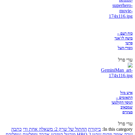
כוח רעם –
בושה לז'אנר
סרטי
גיבורי-העל
עדי פרל
איש מזל
התאומים –
הניסוי הקולנועי
שמכאיב
בעיניים
עדי פרל
In this category:
ביקורת
החתול של שרק 2: משאלה אחת ודי
כתבה
שרק
אימה
מקום שקט 2
HBO
מורטל קומבט
אהבה ומפלצות
נטפליקס