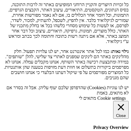
כל זכויות היוצרים והקניין הרוחני המופיעים באתר זה לרבות התוכנה,
בסיס הנתונים, הטקסטים, התיאורים, עיצוב האתר, הקבצים הגרפיים,
התמונות, וכל חומר אחר הכלולים בו, אם לא נאמר מפורשות אחרת,
שמורים לגיקלואיד בלבד. אין להפיץ, לשכפל, להעתיק, למכור, לשדר,
לפרסם, או לעשות כל שימוש מסחרי כלשהו בכל או בחלק מתכניו של
האתר, כולל מוצרים, תמונות, גרפיקה, תיאורים, עיצוב וכל דבר אחר
המוצג באתר, אלא אם ניתנה רשות כתובה וחתומה לכך בכתב ומראש
ע''י גיקלואיד.
גילוי נאות:
כמו לכל אתר אינטרנט אחר, יש לנו עלויות תפעול. חלק
מהלינקים באתר הם לינקים שמפנים לאתרי צד שלישי, להלן "שותפים".
במידה ומתבצעת רכישה באתר השותף, אנחנו מקבלים עמלה. אנחנו לא
מפרסמים ביקורות בתשלום או חוות דעת מזויפות בטענה שהן אותנטיות.
כל המוצרים מפורסמים על פי שיקול דעתנו הבלעדי כי אנחנו חושבים
שהם מגניבים.
יש לנו עוגיות (Cookies) שהדפדפן שלכם יעוף עליהן. אבל זה בסדר אם
לא מתאים, באמת
Cookie settings
מתאים לי
Close
Privacy Overview