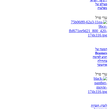
– סיפור קפקאי
בעולם של
מפלצות
עדי פרל
המנגה של
Beastars
תגיע לסיומה
בתחילת
אוקטובר
עדי פרל
לזכרו: חוברות