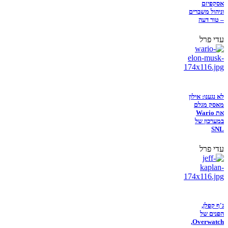
אסקפיזם
וניהול משברים
– טור דעה
עדי פרל
לא נגענו: אילון
מאסק מגלם
את Wario
במערכון של
SNL
עדי פרל
ג'ף קפלן,
הפנים של
Overwatch,