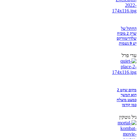
החתול של
שרק 2 מוכיח
שלדרימוורקס
יש 9 נשמות
עדי פרל
מקום שקט 2
הוא המשך
כמעט מוצלח
כמו קודמו
גיל גוטקין