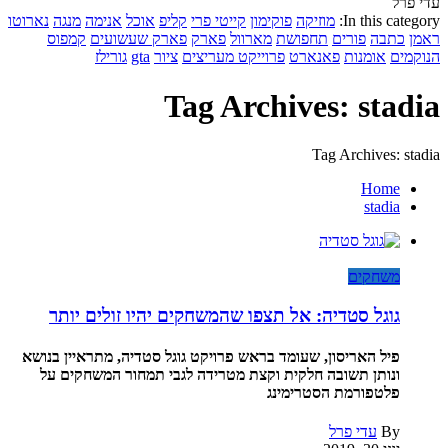
עדי פרל
In this category:
מוזיקה
פוקימון
קייטי פרי
קליפ
אוכל
אנימה
מנגה
נארוטו
ראמן
כתבה
פורים
תחפושת
מארוול
פארק
פארק שעשועים
קמפוס
הנוקמים
אומנות
פאנארט
פרוייקט מעריצים
ציור
gta
גורילז
Tag Archives: stadia
Tag Archives: stadia
Home
stadia
משחקים
גוגל סטדיה: אל תצפו שהמשחקים יהיו זולים יותר
פיל האריסון, שעומד בראש פרויקט גוגל סטדיה, מתראיין בנושא
ונותן תשובה חלקית וקצת מטרידה לגבי תמחור המשחקים על
פלטפורמת הסטרימינג
By
עדי פרל