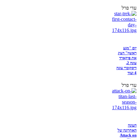
עדי פרל
יום "מגע
ראשון" הציג
את פיקארד
עונה 2,
דיסקוברי עונה
4 ועוד
עדי פרל
העונה
האחרונה של
Attack on