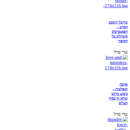
מורטל קומבט
הסרט –
הפאנסרביס
משתלט על
הסיפור
עדי פרל
אהבה
ומפלצות –
ביצוע מרגש
ומלא חן בסוף
העולם
עדי פרל