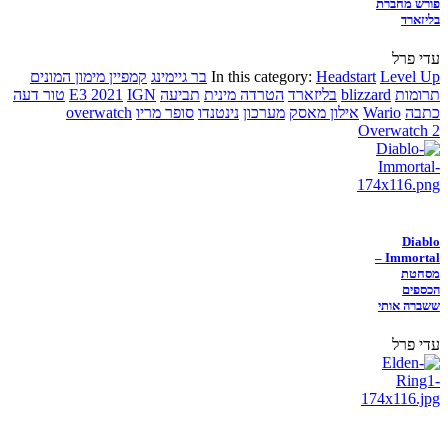
פורש מחברת
בליזארד
עדי פרל
Level Up
Headstart
In this category:
בר גיימינג
קמפיין מימון המונים
תרומות
blizzard
בליזארד
הטרדה מינית
תביעה
IGN
E3 2021
טור דעה
כתבה
Wario
אילון מאסק
מערכון
נינטנדו
סופר מריו
overwatch
Overwatch 2
Diablo
Immortal –
מסחטת
הכספים
ששברה אותי
עדי פרל