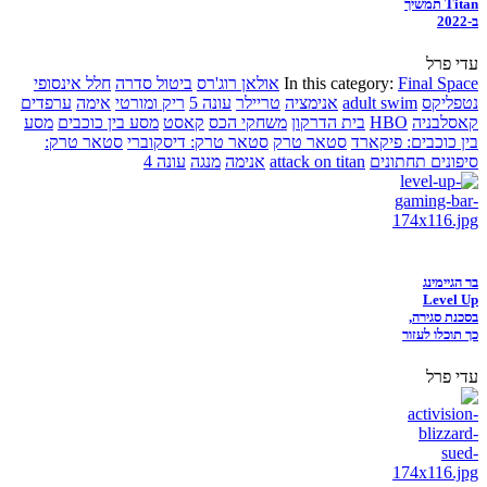
Titan תמשיך
ב-2022
עדי פרל
Final Space
In this category:
אולאן רוג'רס
ביטול סדרה
חלל אינסופי
נטפליקס
adult swim
אנימציה
טריילר
עונה 5
ריק ומורטי
אימה
ערפדים
קאסלבניה
HBO
בית הדרקון
משחקי הכס
קאסט
מסע בין כוכבים
מסע
בין כוכבים: פיקארד
סטאר טרק
סטאר טרק: דיסקוברי
סטאר טרק:
סיפונים תחתונים
attack on titan
אנימה
מנגה
עונה 4
בר הגיימינג
Level Up
בסכנת סגירה,
כך תוכלו לעזור
עדי פרל