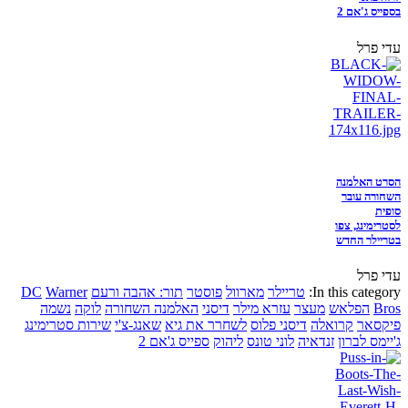
בספייס ג'אם 2
עדי פרל
הסרט האלמנה
השחורה עובר
סופית
לסטרימינג, צפו
בטריילר החדש
עדי פרל
In this category:
טריילר
מארוול
פוסטר
תור: אהבה ורעם
Warner
DC
Bros
הפלאש
מעצר
עזרא מילר
דיסני
האלמנה השחורה
לוקה
נשמה
פיקסאר
קרואלה
דיסני פלוס
לשחרר את גיא
שאנג-צ'י
שירות סטרימינג
ג'יימס לברון
זנדאיה
לוני טונס
ליהוק
ספייס ג'אם 2