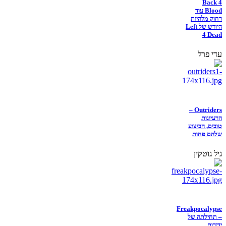
Back 4
Blood עוד
רחוק מלהיות
היורש של Left
4 Dead
עדי פרל
Outriders –
הרעיונות
טובים, הביצוע
שלהם פחות
גיל גוטקין
Freakpocalypse
– תחילתה של
ידידות