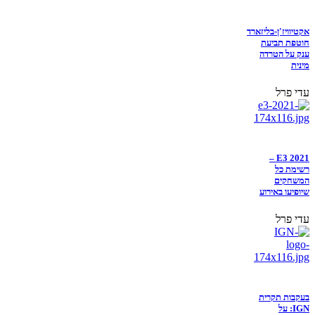
אקטיוויז'ן-בליזארד
חוטפת תביעת
ענק על הטרדה
מינית
עדי פרל
E3 2021 –
רשימת כל
המשחקים
שיופיעו באירוע
עדי פרל
בעקבות תקרית
IGN: על