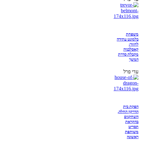
משפחת
בלמונט עתידה
לחזור:
קאסלבניה
מקבלת סדרת
המשך
עדי פרל
הפקת בית
הדרקון החלה,
השחקנים
בהקראת
תסריט
משותפת
ראשונה