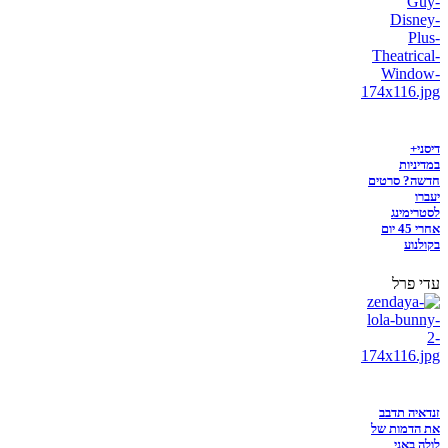
דיסני+
במדיניות
חדשה? סרטים
יעברו
לסטרימינג
אחרי 45 יום
בקולנוע
עדי פרל
זנדאיה תדבב
את הדמות של
לולה באני