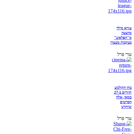
עזרא מילר
מושעה
מ"הפלאש"
בעקבות מעצרו
עדי פרל
בתי הקולנוע
חוזרים ב-27
במאי, אלה
הסרטים
שיוקרנו
עדי פרל