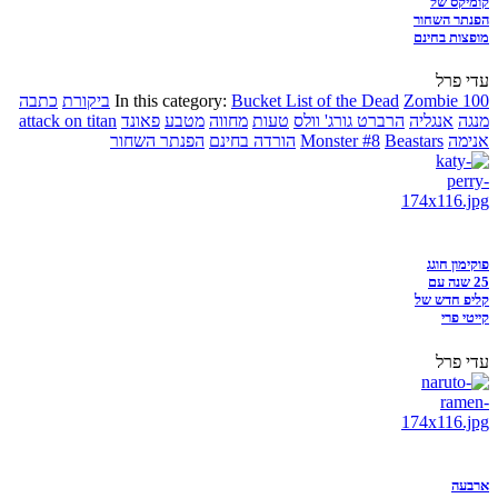
קומיקס של
הפנתר השחור
מופצות בחינם
עדי פרל
Zombie 100
Bucket List of the Dead
In this category:
ביקורת
כתבה
מנגה
אנגליה
הרברט גורג' וולס
טעות
מחווה
מטבע
פאונד
attack on titan
אנימה
Beastars
Monster #8
הורדה בחינם
הפנתר השחור
פוקימון חוגג
25 שנה עם
קליפ חדש של
קייטי פרי
עדי פרל
ארבעה