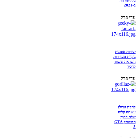
בקליפורניה
ב-2021
עדי פרל
יצירות אומנות
גיקיות מעוררות
השראה ששווה
להכיר
עדי פרל
להקת גורילז
עשתה קליפ
שלם בתוך
המשחק GTA
5