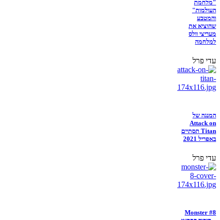
"מלחמת
העולמות"
והמטבע
שהוציא את
מעריצי וולס
למלחמה
עדי פרל
המנגה של
Attack on
Titan תסתיים
באפריל 2021
עדי פרל
Monster #8