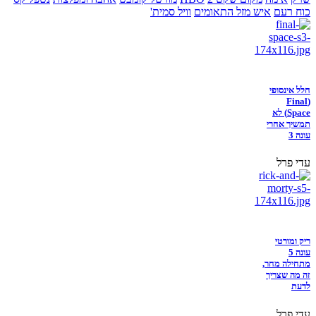
כוח רעם
איש מזל התאומים
וויל סמית'
חלל אינסופי
(Final
Space) לא
תמשיך אחרי
עונה 3
עדי פרל
ריק ומורטי
עונה 5
מתחילה מחר,
זה מה שצריך
לדעת
עדי פרל