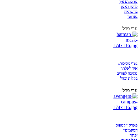
מתכונים איך
להכין ראמן
בהשראת
נארוטו
עדי פרל
נשף מסיכות:
איך לאלתר
מסיכה לפורים
בקלות ובזול
עדי פרל
פארק "קמפוס
הנוקמים"
יפתח