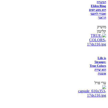
המשחק
Elden Ring
הוא מסע קסום
ואכזרי לחובבי
הז'אנר
מושיק
קלינמן
Life is
Strange:
True Colors
הוא יצירת
אומנות
עדי פרל