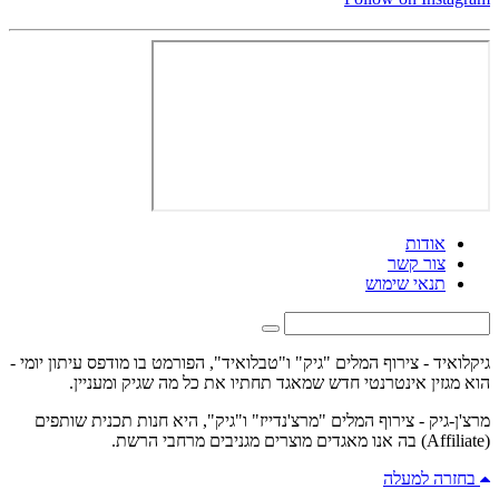
אודות
צור קשר
תנאי שימוש
גיקלואיד - צירוף המלים "גיק" ו"טבלואיד", הפורמט בו מודפס עיתון יומי -
הוא מגזין אינטרנטי חדש שמאגד תחתיו את כל מה שגיק ומעניין.
מרצ'ן-גיק - צירוף המלים "מרצ'נדייז" ו"גיק", היא חנות תכנית שותפים
(Affiliate) בה אנו מאגדים מוצרים מגניבים מרחבי הרשת.
בחזרה למעלה