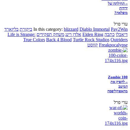
– תחילתה של
ידידות
מופלאה?
עדי פרל
Pay2Win
Diablo Immortal
blizzard
In this category:
ביקורת
בליזארד
דיאבלו
כתבה
Elden Ring
אלדן רינג
משחק תפקידים
Life is Strange:
True Colors
Back 4 Blood
Turtle Rock Studios
Outriders
Freakpocalypse
קווסט
Zombie 100
– להפיק את
המיטב
מהאפוקליפסה
עדי פרל