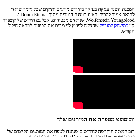
המצגת השנה עסקה בעיקר בחידוש מותגים ותיקים שכל גיימר שראוי
לתואר אמור להכיר. ראינו במצגת חומרים מתוך Doom Eternal ו-
Wolfenstein Youngblood, שנראים מבטיחים, אבל גם חידוש של קומנדר
קין
כמשחק למובייל
שהצליח לפוצץ לגיימרים את הפיוזים למראה חילול
הקודש.
יוביסופט מטפחת את המותגים שלה
רוב המצגת הוקדשה לחידושים שנועדו לטפח את המותגים הקיימים של
יוביסופט: For Honor ו-The Division 2 יקבלו חבילת הרחבה, ו-