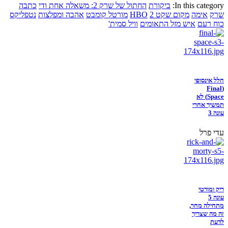
In this category:
ביקורת
החתול של שרק 2: משאלה אחת ודי
כתבה
שרק
אימה
מקום שקט 2
HBO
מורטל קומבט
אהבה ומפלצות
נטפליקס
כוח רעם
איש מזל התאומים
וויל סמית'
חלל אינסופי
(Final
Space) לא
תמשיך אחרי
עונה 3
עדי פרל
ריק ומורטי
עונה 5
מתחילה מחר,
זה מה שצריך
לדעת