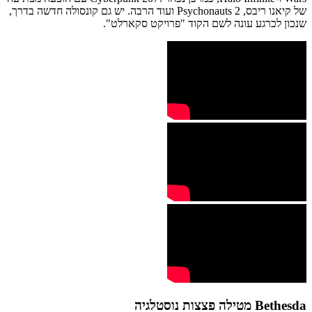
של קיאנו ריבס, Psychonauts 2 ועוד הרבה. יש גם קונסולה חדשה בדרך,
שנכון לכרגע עונה לשם הקוד "פרויקט סקארלט".
Bethesda מטילה פצצות נוסטלגיה