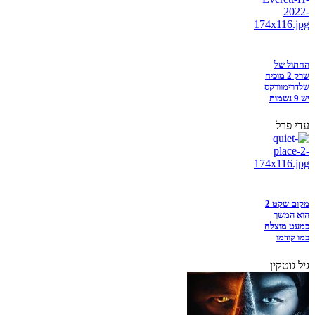
החתול של
שרק 2 מוכיח
שלדרימוורקס
יש 9 נשמות
עדי פרל
מקום שקט 2
הוא המשך
כמעט מוצלח
כמו קודמו
גיל גוטקין