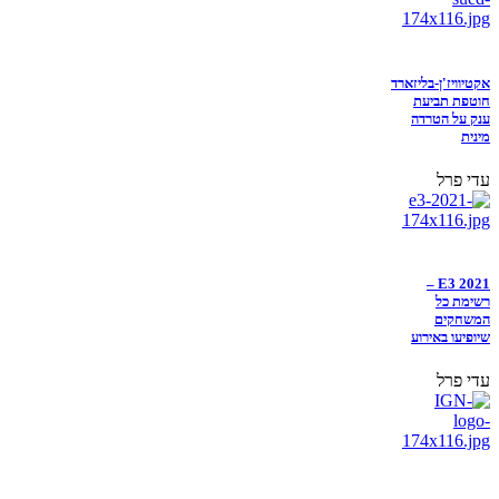
אקטיוויז'ן-בליזארד
חוטפת תביעת
ענק על הטרדה
מינית
עדי פרל
E3 2021 –
רשימת כל
המשחקים
שיופיעו באירוע
עדי פרל