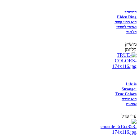
המשחק
Elden Ring
הוא מסע קסום
ואכזרי לחובבי
הז'אנר
מושיק
קלינמן
Life is
Strange:
True Colors
הוא יצירת
אומנות
עדי פרל