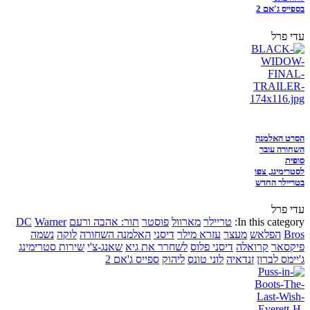
בספייס ג'אם 2
עדי פרל
הסרט האלמנה
השחורה עובר
סופית
לסטרימינג, צפו
בטריילר החדש
עדי פרל
In this category:
טריילר
מארוול
פוסטר
תור: אהבה ורעם
Warner
DC
Bros
הפלאש
מעצר
עזרא מילר
דיסני
האלמנה השחורה
לוקה
נשמה
פיקסאר
קרואלה
דיסני פלוס
לשחרר את גיא
שאנג-צ'י
שירות סטרימינג
ג'יימס לברון
זנדאיה
לוני טונס
ליהוק
ספייס ג'אם 2