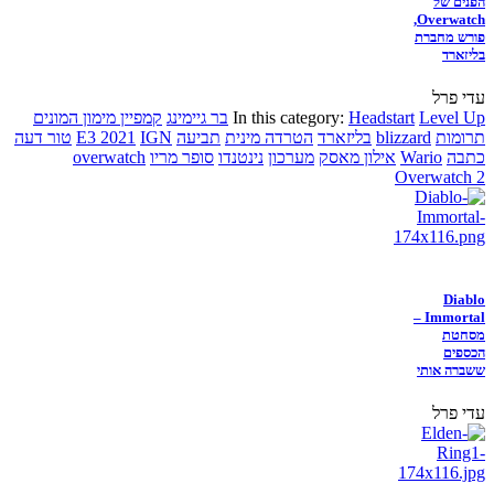
הפנים של
Overwatch,
פורש מחברת
בליזארד
עדי פרל
Level Up
Headstart
In this category:
בר גיימינג
קמפיין מימון המונים
תרומות
blizzard
בליזארד
הטרדה מינית
תביעה
IGN
E3 2021
טור דעה
כתבה
Wario
אילון מאסק
מערכון
נינטנדו
סופר מריו
overwatch
Overwatch 2
Diablo
Immortal –
מסחטת
הכספים
ששברה אותי
עדי פרל