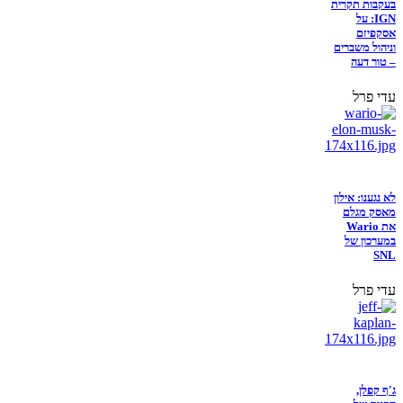
בעקבות תקרית
IGN: על
אסקפיזם
וניהול משברים
– טור דעה
עדי פרל
לא נגענו: אילון
מאסק מגלם
את Wario
במערכון של
SNL
עדי פרל
ג'ף קפלן,