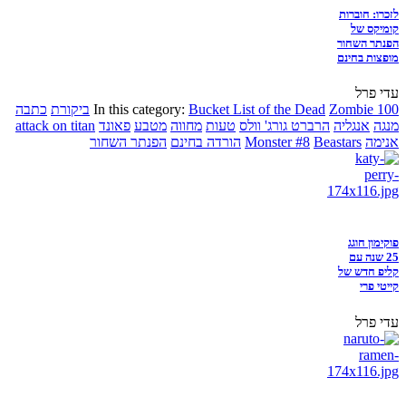
לזכרו: חוברות
קומיקס של
הפנתר השחור
מופצות בחינם
עדי פרל
Zombie 100
Bucket List of the Dead
In this category:
ביקורת
כתבה
מנגה
אנגליה
הרברט גורג' וולס
טעות
מחווה
מטבע
פאונד
attack on titan
אנימה
Beastars
Monster #8
הורדה בחינם
הפנתר השחור
פוקימון חוגג
25 שנה עם
קליפ חדש של
קייטי פרי
עדי פרל