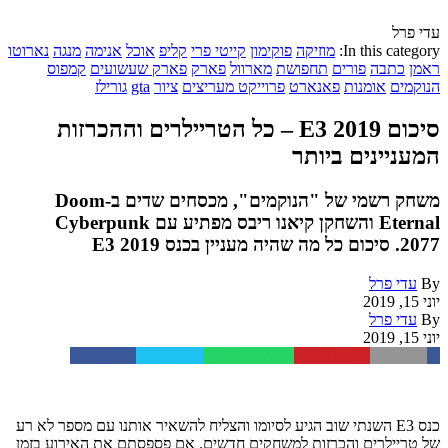
עדי פרל
In this category:
מוזיקה
פוקימון
קייטי פרי
קליפ
אוכל
אנימה
מנגה
נארוטו
ראמן
כתבה
פורים
תחפושת
מארוול
פארק
פארק שעשועים
קמפוס
הנוקמים
אומנות
פאנארט
פרוייקט מעריצים
ציור
gta
גורילז
סיכום E3 2019 – כל הטריילרים וההכרזות
המעניינים ביותר
משחק רשמי של "הנוקמים", מכסחים שדים ב-Doom
Eternal והשחקן קיאנו ריבס מפתיע עם Cyberpunk
2077. סיכום כל מה שהיה מעניין בכנס E3 2019
By
עדי פרל
יוני 15, 2019
By
עדי פרל
יוני 15, 2019
Facebook
Twitter
WhatsApp
Pinterest
Email
כנס E3 השנתי שוב הגיע לסיומו והצליח להשאיר אותנו עם מספר לא רע
של טריילרים והכרזות למשחקים חדשים. אם פספסתם את האירוע בזמן