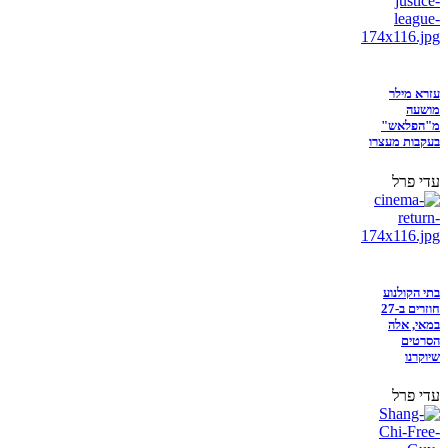
עזרא מילר
מושעה
מ"הפלאש"
בעקבות מעצרו
עדי פרל
בתי הקולנוע
חוזרים ב-27
במאי, אלה
הסרטים
שיוקרנו
עדי פרל