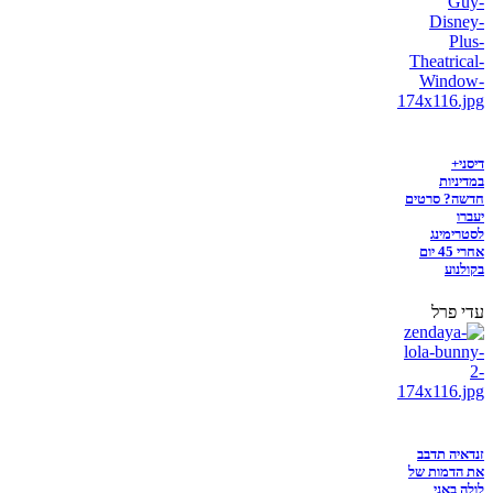
דיסני+
במדיניות
חדשה? סרטים
יעברו
לסטרימינג
אחרי 45 יום
בקולנוע
עדי פרל
זנדאיה תדבב
את הדמות של
לולה באני