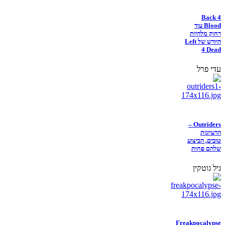
Back 4
Blood עוד
רחוק מלהיות
היורש של Left
4 Dead
עדי פרל
Outriders –
הרעיונות
טובים, הביצוע
שלהם פחות
גיל גוטקין
Freakpocalypse