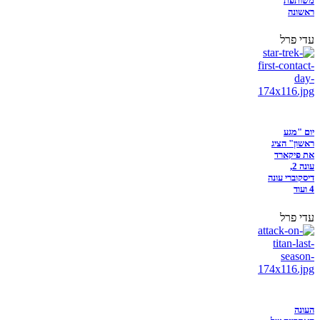
משותפת
ראשונה
עדי פרל
יום "מגע
ראשון" הציג
את פיקארד
עונה 2,
דיסקוברי עונה
4 ועוד
עדי פרל
העונה