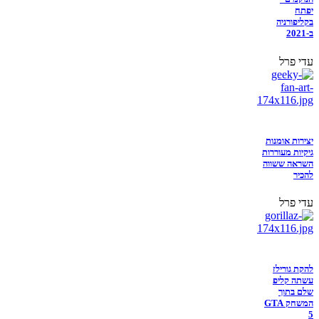
יפתח
בקליפורניה
ב-2021
עדי פרל
יצירות אומנות
גיקיות מעוררות
השראה ששווה
להכיר
עדי פרל
להקת גורילז
עשתה קליפ
שלם בתוך
המשחק GTA
5