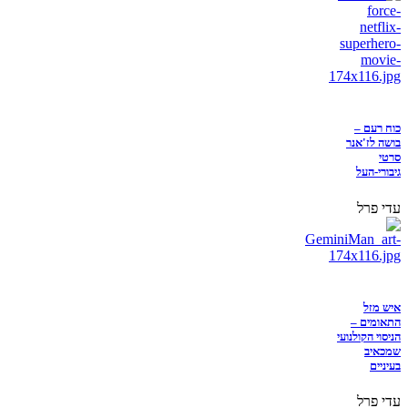
כוח רעם –
בושה לז'אנר
סרטי
גיבורי-העל
עדי פרל
איש מזל
התאומים –
הניסוי הקולנועי
שמכאיב
בעיניים
עדי פרל