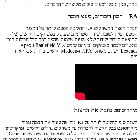
אמת, כאן תוכלו למצוא סיכום מקוצר של הדברים.
EA – המון דיבורים, מעט חומר
חברת הפצת המשחקים EA החליטה הפעם לוותר על המצגת
הסטנדרטית לטובת שידור סטרימינג שעוסק במשחקים החדשים שלה.
התוצאה הייתה שידור של 3 שעות שלמות שהציג בסך הכל חבילות תוכן
בתשלום לכמה משחקים, ביניהם
סימס 4
, Battlefield V ו-Apex
Legends. יש גם משחקי FIFA ו-Madden חדשים בדרך, אבל לא יותר
מזה.
מיקרוסופט גונבת את ההצגה
השנה סוני החליטה לוותר על E3, מה שהשאיר את הבמה עבור
מיקרוסופט בכל הקשור להכרזות על משחקים גדולים חדשים. ומיקרוסופו
ניצלה אותה היטב: ראינו חומרים על המשחקים החדשים של Gears of
Wars ו-Halo Infinite, כמו כן נכחו Cyberpunk 2077 עם הופעה מפתיעה