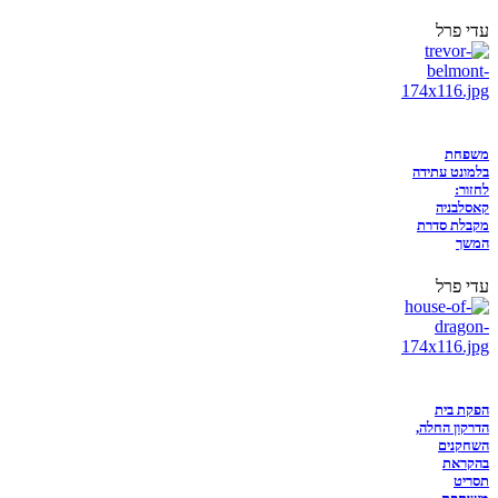
עדי פרל
משפחת
בלמונט עתידה
לחזור:
קאסלבניה
מקבלת סדרת
המשך
עדי פרל
הפקת בית
הדרקון החלה,
השחקנים
בהקראת
תסריט