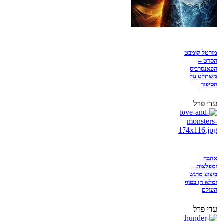
מורטל קומבט
הסרט –
הפאנסרביס
משתלט על
הסיפור
עדי פרל
אהבה
ומפלצות –
ביצוע מרגש
ומלא חן בסוף
העולם
עדי פרל