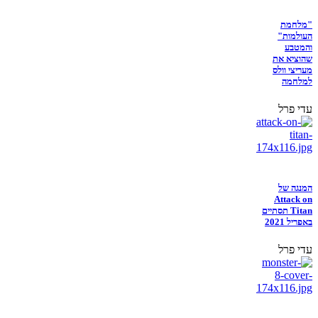
"מלחמת
העולמות"
והמטבע
שהוציא את
מעריצי וולס
למלחמה
עדי פרל
המנגה של
Attack on
Titan תסתיים
באפריל 2021
עדי פרל