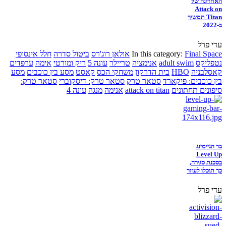
האחרונה של
Attack on
Titan תמשיך
ב-2022
עדי פרל
Final Space
In this category:
אולאן רוג'רס
ביטול סדרה
חלל אינסופי
נטפליקס
adult swim
אנימציה
טריילר
עונה 5
ריק ומורטי
אימה
ערפדים
קאסלבניה
HBO
בית הדרקון
משחקי הכס
קאסט
מסע בין כוכבים
מסע
בין כוכבים: פיקארד
סטאר טרק
סטאר טרק: דיסקוברי
סטאר טרק:
סיפונים תחתונים
attack on titan
אנימה
מנגה
עונה 4
בר הגיימינג
Level Up
בסכנת סגירה,
כך תוכלו לעזור
עדי פרל