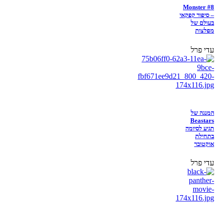
Monster #8
– סיפור קפקאי
בעולם של
מפלצות
עדי פרל
המנגה של
Beastars
תגיע לסיומה
בתחילת
אוקטובר
עדי פרל