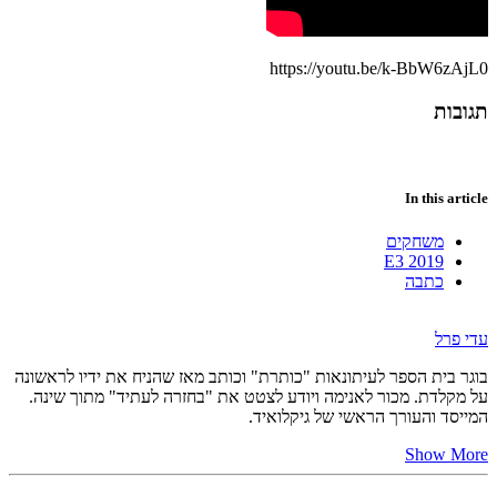
https://youtu.be/k-BbW6zAjL0
תגובות
In this article
משחקים
E3 2019
כתבה
עדי פרל
בוגר בית הספר לעיתונאות "כותרת" וכותב מאז שהניח את ידיו לראשונה
על מקלדת. מכור לאנימה ויודע לצטט את "בחזרה לעתיד" מתוך שינה.
המייסד והעורך הראשי של גיקלואיד.
Show More