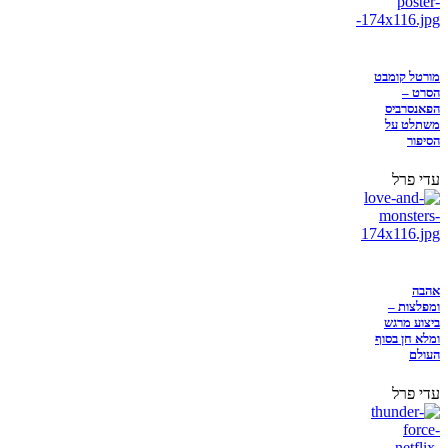
מורטל קומבט
הסרט –
הפאנסרביס
משתלט על
הסיפור
עדי פרל
אהבה
ומפלצות –
ביצוע מרגש
ומלא חן בסוף
העולם
עדי פרל