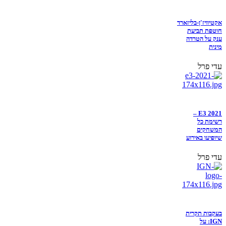
אקטיוויז'ן-בליזארד
חוטפת תביעת
ענק על הטרדה
מינית
עדי פרל
E3 2021 –
רשימת כל
המשחקים
שיופיעו באירוע
עדי פרל
בעקבות תקרית
IGN: על