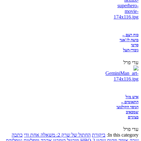
כוח רעם –
בושה לז'אנר
סרטי
גיבורי-העל
עדי פרל
איש מזל
התאומים –
הניסוי הקולנועי
שמכאיב
בעיניים
עדי פרל
In this category:
ביקורת
החתול של שרק 2: משאלה אחת ודי
כתבה
שרק
אימה
מקום שקט 2
HBO
מורטל קומבט
אהבה ומפלצות
נטפליקס