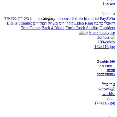
מופלאה?
עדי פרל
Pay2Win
Diablo Immortal
blizzard
In this category:
ביקורת
בליזארד
דיאבלו
כתבה
Elden Ring
אלדן רינג
משחק תפקידים
Life is Strange:
True Colors
Back 4 Blood
Turtle Rock Studios
Outriders
Freakpocalypse
קווסט
Zombie 100
– להפיק את
המיטב
מהאפוקליפסה
עדי פרל