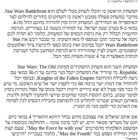
לתקופה מוגבלת.
המשחק הראשון בו תוכלו לשחק מבלי לשלם הוא Star Wars Battlefront.
מדובר במשחק פעולה ממבט ראשון בו השחקנים בוחרים להילחם לצד
האימפריה או המורדים. המשחק יהיה זמין להורדה בחינם החל מה-4
במאי ב-9 בערב שעון ישראל, עד למחרת בשעה 12 בצהריים. הגרסה
החינמית תכלול רק את גרסת הבסיס של המשחק, כלומר לא תהיה לכם
גישה אל עדכוני תוכן שנוספו לו מאז השקתו. מי שכבר רכש את Star
Wars Battlefront יקבל במקום זאת בונוס כספי לרכישת ציוד ואלמנטים
קוסמטיים. חשוב לציין שההורדה היא לגרסת המחשב בלבד ושגרסת
הניסיון מאפשרת עד 4 שעות משחק בסך הכל.
המשחק השני הוא משחק התפקידים המקוון Star Wars: The Old
Republic. מי שיוריד את המשחק יקבל מנוי בחינם עד ה-30 במאי עם
גישה לחבילת ההרחבה Knights of the Fallen Empire, ובנוסף יוכל
להתחיל את דמות ישר ברמה 60 כדי לקפוץ ישר אל שיא האקשן. מי שיש
לו כבר מנוי פעיל לא יצא בידיים ריקות ויקבל בונוס של כפול נקודות ניסיון
למשך שבוע. בתום תקופת המנוי שחקנים שירצו להמשיך לשחק ולהנות
מאותם תנאים יצטרכו להחליט בין להסתפק בחבילת הבסיס לבין לפתוח
את הארנק כדי לממן מנוי מן המניין.
אם אתם שואלים את עצמכם מדוע נבחר דווקא התאריך 4 במאי כיום
חגם של מעריצי סטאר וורס, יש לכך סיבה טובה – ההחלטה מבוססת על
המשפט האלמותי מהסרטים "May the Force be with you", שעם קצת
דמיון תחילתו נשמע כמו "May the Fourth", כלומר בעברית "הרביעי
במאי".