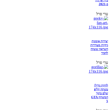
בקליפורניה
ב-2021
עדי פרל
יצירות אומנות
גיקיות מעוררות
השראה ששווה
להכיר
עדי פרל
להקת גורילז
עשתה קליפ
שלם בתוך
המשחק GTA
5