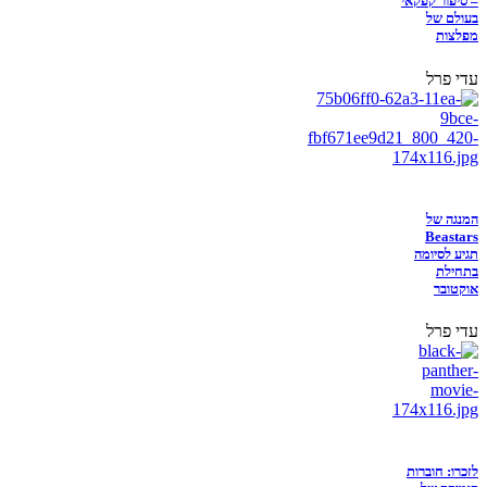
– סיפור קפקאי
בעולם של
מפלצות
עדי פרל
המנגה של
Beastars
תגיע לסיומה
בתחילת
אוקטובר
עדי פרל
לזכרו: חוברות