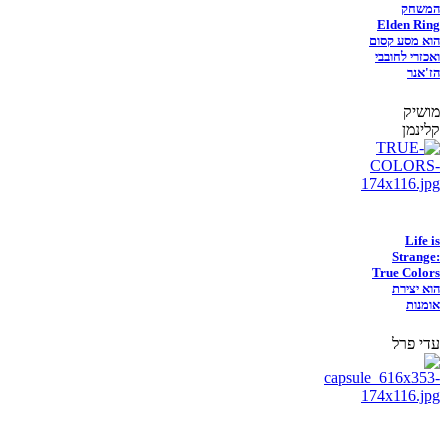
המשחק
Elden Ring
הוא מסע קסום
ואכזרי לחובבי
הז'אנר
מושיק
קלינמן
Life is
Strange:
True Colors
הוא יצירת
אומנות
עדי פרל