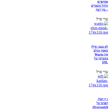
אסקפיזם
וניהול משברים
– טור דעה
עדי פרל
לא נגענו: אילון
מאסק מגלם
את Wario
במערכון של
SNL
עדי פרל
ג'ף קפלן,
הפנים של
Overwatch,