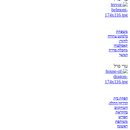
משפחת
בלמונט עתידה
לחזור:
קאסלבניה
מקבלת סדרת
המשך
עדי פרל
הפקת בית
הדרקון החלה,
השחקנים
בהקראת
תסריט
משותפת
ראשונה