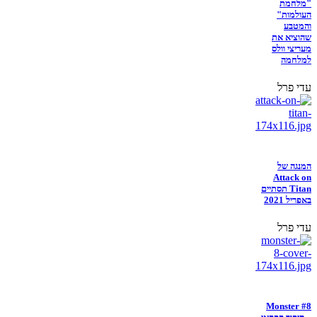
"מלחמת
העולמות"
והמטבע
שהוציא את
מעריצי וולס
למלחמה
עדי פרל
המנגה של
Attack on
Titan תסתיים
באפריל 2021
עדי פרל
Monster #8