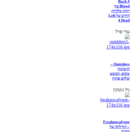
Back 4
Blood עוד
רחוק מלהיות
היורש של Left
4 Dead
עדי פרל
Outriders –
הרעיונות
טובים, הביצוע
שלהם פחות
גיל גוטקין
Freakpocalypse
– תחילתה של
ידידות