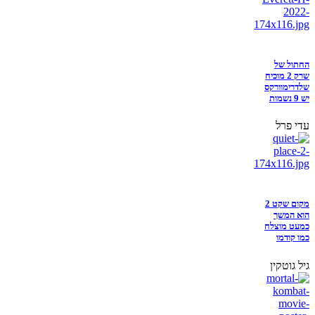
החתול של
שרק 2 מוכיח
שלדרימוורקס
יש 9 נשמות
עדי פרל
מקום שקט 2
הוא המשך
כמעט מוצלח
כמו קודמו
גיל גוטקין