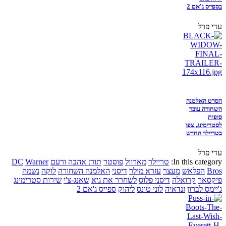
בספייס ג'אם 2
עדי פרל
הסרט האלמנה
השחורה עובר
סופית
לסטרימינג, צפו
בטריילר החדש
עדי פרל
In this category:
טריילר
מארוול
פוסטר
תור: אהבה ורעם
Warner
DC
Bros
הפלאש
מעצר
עזרא מילר
דיסני
האלמנה השחורה
לוקה
נשמה
פיקסאר
קרואלה
דיסני פלוס
לשחרר את גיא
שאנג-צ'י
שירות סטרימינג
ג'יימס לברון
זנדאיה
לוני טונס
ליהוק
ספייס ג'אם 2