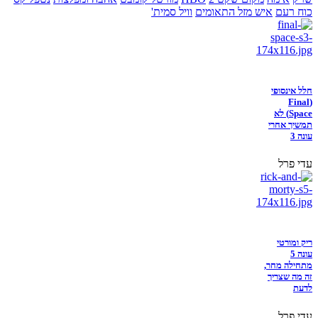
כוח רעם
איש מזל התאומים
וויל סמית'
חלל אינסופי
(Final
Space) לא
תמשיך אחרי
עונה 3
עדי פרל
ריק ומורטי
עונה 5
מתחילה מחר,
זה מה שצריך
לדעת
עדי פרל