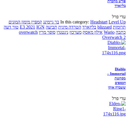
פורש מחברת
בליזארד
עדי פרל
Level Up
Headstart
In this category:
בר גיימינג
קמפיין מימון המונים
תרומות
blizzard
בליזארד
הטרדה מינית
תביעה
IGN
E3 2021
טור דעה
כתבה
Wario
אילון מאסק
מערכון
נינטנדו
סופר מריו
overwatch
Overwatch 2
Diablo
Immortal –
מסחטת
הכספים
ששברה אותי
עדי פרל