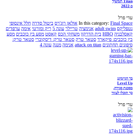
Titan תמשיך
ב-2022
עדי פרל
Final Space
In this category:
אולאן רוג'רס
ביטול סדרה
חלל אינסופי
נטפליקס
adult swim
אנימציה
טריילר
עונה 5
ריק ומורטי
אימה
ערפדים
קאסלבניה
HBO
בית הדרקון
משחקי הכס
קאסט
מסע בין כוכבים
מסע
בין כוכבים: פיקארד
סטאר טרק
סטאר טרק: דיסקוברי
סטאר טרק:
סיפונים תחתונים
attack on titan
אנימה
מנגה
עונה 4
בר הגיימינג
Level Up
בסכנת סגירה,
כך תוכלו לעזור
עדי פרל