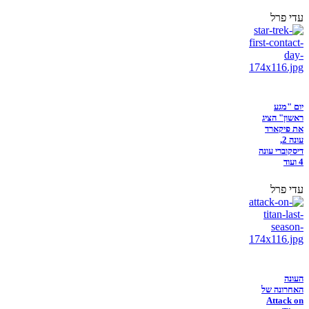
עדי פרל
יום "מגע
ראשון" הציג
את פיקארד
עונה 2,
דיסקוברי עונה
4 ועוד
עדי פרל
העונה
האחרונה של
Attack on