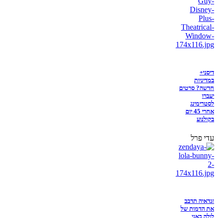
דיסני+
במדיניות
חדשה? סרטים
יעברו
לסטרימינג
אחרי 45 יום
בקולנוע
עדי פרל
זנדאיה תדבב
את הדמות של
לולה באני