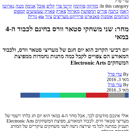
עדי פרל
In this category:
מוזיקה
פוקימון
קייטי פרי
קליפ
אוכל
אנימה
מנגה
נארוטו
ראמן
כתבה
פורים
תחפושת
מארוול
פארק
פארק שעשועים
קמפוס
הנוקמים
אומנות
פאנארט
פרוייקט מעריצים
ציור
gta
גורילז
מחר: שני משחקי סטאר וורס בחינם לכבוד ה-4
במאי
יום רביעי הקרוב הוא יום חגם של מעריצי סטאר וורס, ולכבוד
המאורע הם צפויים לקבל כמה מתנות נחמדות ממפיצת
המשחקים Electronic Arts
By
עדי פרל
מאי 3, 2016
By
עדי פרל
מאי 3, 2016
Facebook
Twitter
WhatsApp
Pinterest
Email
אולי אינכם מודעים לכך, אבל מחר ה-4 במאי הוא יום חג בלתי רשמי של
מעריצי סטאר וורס. לכבוד המאורע, מפיצת המשחקים Electronic Arts
תעניק במתנה לכל מי שירצה גישה לשני משחקים עיקריים של המותג