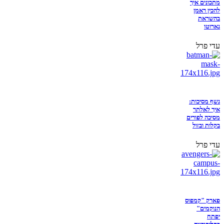
מתכונים איך
להכין ראמן
בהשראת
נארוטו
עדי פרל
נשף מסיכות:
איך לאלתר
מסיכה לפורים
בקלות ובזול
עדי פרל
פארק "קמפוס
הנוקמים"
יפתח