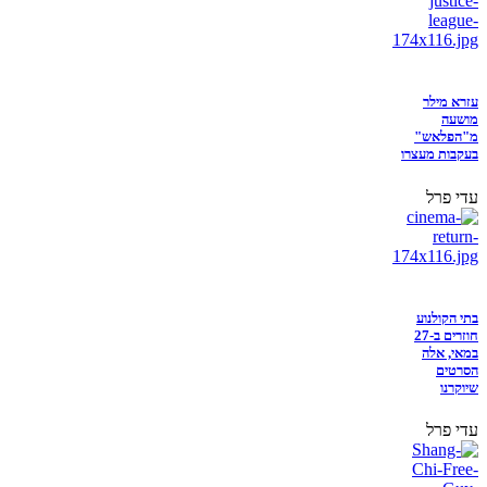
עזרא מילר
מושעה
מ"הפלאש"
בעקבות מעצרו
עדי פרל
בתי הקולנוע
חוזרים ב-27
במאי, אלה
הסרטים
שיוקרנו
עדי פרל