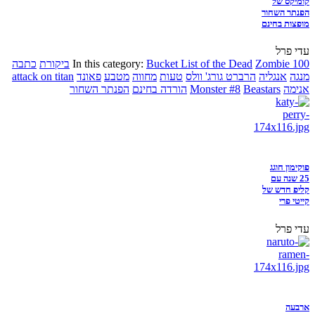
קומיקס של
הפנתר השחור
מופצות בחינם
עדי פרל
Zombie 100
Bucket List of the Dead
In this category:
ביקורת
כתבה
מנגה
אנגליה
הרברט גורג' וולס
טעות
מחווה
מטבע
פאונד
attack on titan
אנימה
Beastars
Monster #8
הורדה בחינם
הפנתר השחור
פוקימון חוגג
25 שנה עם
קליפ חדש של
קייטי פרי
עדי פרל
ארבעה