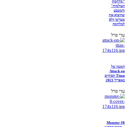
"מלחמת
העולמות"
והמטבע
שהוציא את
מעריצי וולס
למלחמה
עדי פרל
המנגה של
Attack on
Titan תסתיים
באפריל 2021
עדי פרל
Monster #8