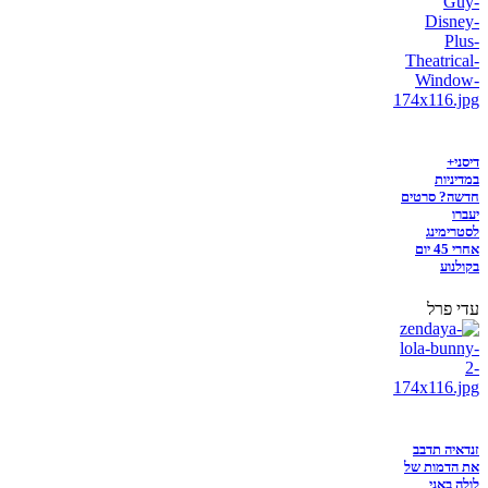
דיסני+
במדיניות
חדשה? סרטים
יעברו
לסטרימינג
אחרי 45 יום
בקולנוע
עדי פרל
זנדאיה תדבב
את הדמות של
לולה באני