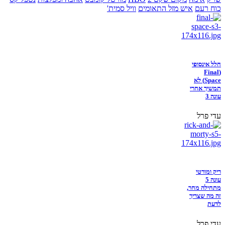
כוח רעם
איש מזל התאומים
וויל סמית'
חלל אינסופי
(Final
Space) לא
תמשיך אחרי
עונה 3
עדי פרל
ריק ומורטי
עונה 5
מתחילה מחר,
זה מה שצריך
לדעת
עדי פרל