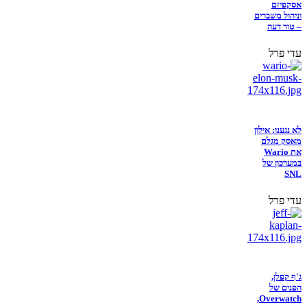
אסקפיזם
וניהול משברים
– טור דעה
עדי פרל
לא נגענו: אילון
מאסק מגלם
את Wario
במערכון של
SNL
עדי פרל
ג'ף קפלן,
הפנים של
Overwatch,