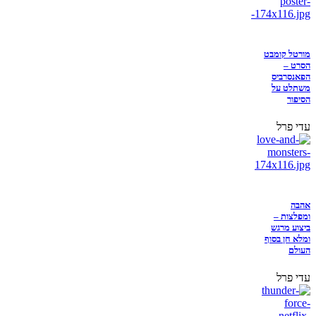
מורטל קומבט
הסרט –
הפאנסרביס
משתלט על
הסיפור
עדי פרל
אהבה
ומפלצות –
ביצוע מרגש
ומלא חן בסוף
העולם
עדי פרל