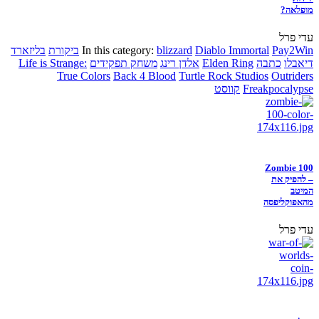
מופלאה?
עדי פרל
Pay2Win
Diablo Immortal
blizzard
In this category:
ביקורת
בליזארד
דיאבלו
כתבה
Elden Ring
אלדן רינג
משחק תפקידים
Life is Strange:
True Colors
Back 4 Blood
Turtle Rock Studios
Outriders
Freakpocalypse
קווסט
Zombie 100
– להפיק את
המיטב
מהאפוקליפסה
עדי פרל