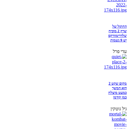
החתול של
שרק 2 מוכיח
שלדרימוורקס
יש 9 נשמות
עדי פרל
מקום שקט 2
הוא המשך
כמעט מוצלח
כמו קודמו
גיל גוטקין