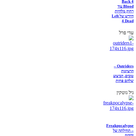
Back 4
Blood עוד
רחוק מלהיות
היורש של Left
4 Dead
עדי פרל
Outriders –
הרעיונות
טובים, הביצוע
שלהם פחות
גיל גוטקין
Freakpocalypse
– תחילתה של
ידידות