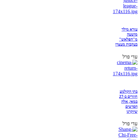
עזרא מילר
מושעה
מ"הפלאש"
בעקבות מעצרו
עדי פרל
בתי הקולנוע
חוזרים ב-27
במאי, אלה
הסרטים
שיוקרנו
עדי פרל