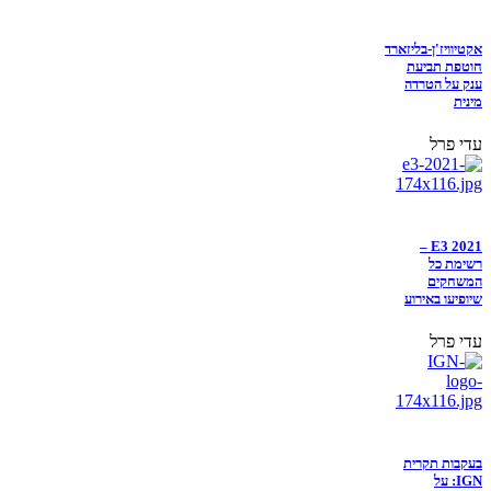
אקטיוויז'ן-בליזארד
חוטפת תביעת
ענק על הטרדה
מינית
עדי פרל
E3 2021 –
רשימת כל
המשחקים
שיופיעו באירוע
עדי פרל
בעקבות תקרית
IGN: על