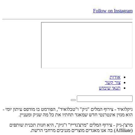
Follow on Instagram
אודות
צור קשר
תנאי שימוש
גיקלואיד - צירוף המלים "גיק" ו"טבלואיד", הפורמט בו מודפס עיתון יומי -
הוא מגזין אינטרנטי חדש שמאגד תחתיו את כל מה שגיק ומעניין.
מרצ'ן-גיק - צירוף המלים "מרצ'נדייז" ו"גיק", היא חנות תכנית שותפים
(Affiliate) בה אנו מאגדים מוצרים מגניבים מרחבי הרשת.