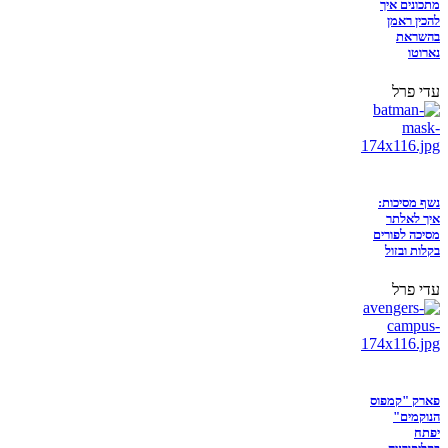
מתכונים איך
להכין ראמן
בהשראת
נארוטו
עדי פרל
נשף מסיכות:
איך לאלתר
מסיכה לפורים
בקלות ובזול
עדי פרל
פארק "קמפוס
הנוקמים"
יפתח