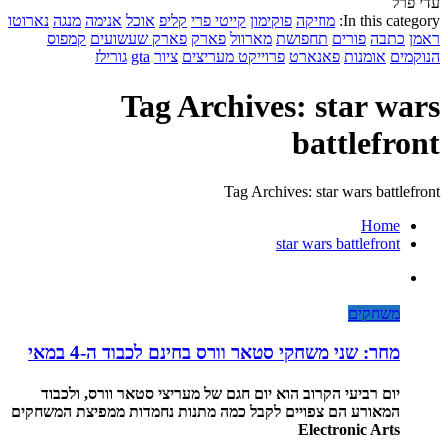
עדי פרל
In this category:
מוזיקה
פוקימון
קייטי פרי
קליפ
אוכל
אנימה
מנגה
נארוטו
ראמן
כתבה
פורים
תחפושת
מארוול
פארק
פארק שעשועים
קמפוס
הנוקמים
אומנות
פאנארט
פרוייקט מעריצים
ציור
gta
גורילז
Tag Archives: star wars
battlefront
Tag Archives: star wars battlefront
Home
star wars battlefront
משחקים
מחר: שני משחקי סטאר וורס בחינם לכבוד ה-4 במאי
יום רביעי הקרוב הוא יום חגם של מעריצי סטאר וורס, ולכבוד
המאורע הם צפויים לקבל כמה מתנות נחמדות ממפיצת המשחקים
Electronic Arts