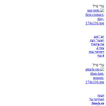
עדי פרל
יום "מגע
ראשון" הציג
את פיקארד
עונה 2,
דיסקוברי עונה
4 ועוד
עדי פרל
העונה
האחרונה של
Attack on