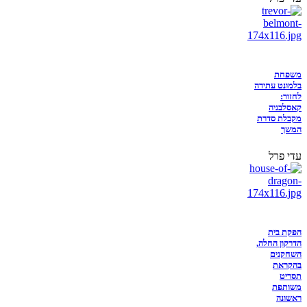
משפחת
בלמונט עתידה
לחזור:
קאסלבניה
מקבלת סדרת
המשך
עדי פרל
הפקת בית
הדרקון החלה,
השחקנים
בהקראת
תסריט
משותפת
ראשונה