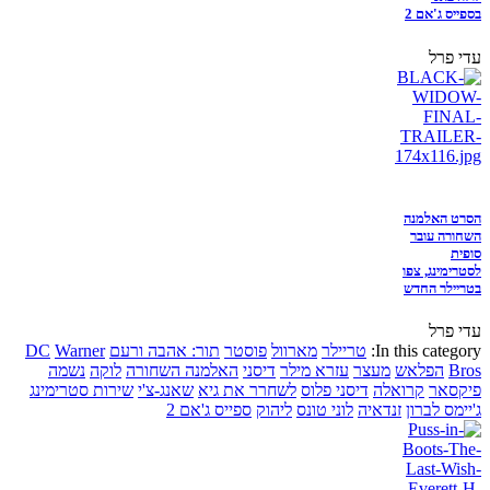
בספייס ג'אם 2
עדי פרל
הסרט האלמנה
השחורה עובר
סופית
לסטרימינג, צפו
בטריילר החדש
עדי פרל
In this category:
טריילר
מארוול
פוסטר
תור: אהבה ורעם
Warner
DC
Bros
הפלאש
מעצר
עזרא מילר
דיסני
האלמנה השחורה
לוקה
נשמה
פיקסאר
קרואלה
דיסני פלוס
לשחרר את גיא
שאנג-צ'י
שירות סטרימינג
ג'יימס לברון
זנדאיה
לוני טונס
ליהוק
ספייס ג'אם 2