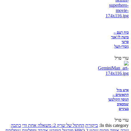
כוח רעם –
בושה לז'אנר
סרטי
גיבורי-העל
עדי פרל
איש מזל
התאומים –
הניסוי הקולנועי
שמכאיב
בעיניים
עדי פרל
In this category:
ביקורת
החתול של שרק 2: משאלה אחת ודי
כתבה
שרק
אימה
מקום שקט 2
HBO
מורטל קומבט
אהבה ומפלצות
נטפליקס