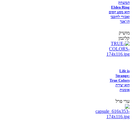
המשחק
Elden Ring
הוא מסע קסום
ואכזרי לחובבי
הז'אנר
מושיק
קלינמן
Life is
Strange:
True Colors
הוא יצירת
אומנות
עדי פרל