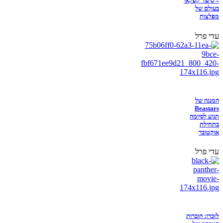
– סיפור קפקאי
בעולם של
מפלצות
עדי פרל
המנגה של
Beastars
תגיע לסיומה
בתחילת
אוקטובר
עדי פרל
לזכרו: חוברות