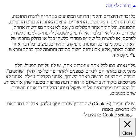
בחזרה למעלה
כל זכויות היוצרים והקניין הרוחני המופיעים באתר זה לרבות התוכנה,
בסיס הנתונים, הטקסטים, התיאורים, עיצוב האתר, הקבצים הגרפיים,
התמונות, וכל חומר אחר הכלולים בו, אם לא נאמר מפורשות אחרת,
שמורים לגיקלואיד בלבד. אין להפיץ, לשכפל, להעתיק, למכור, לשדר,
לפרסם, או לעשות כל שימוש מסחרי כלשהו בכל או בחלק מתכניו של
האתר, כולל מוצרים, תמונות, גרפיקה, תיאורים, עיצוב וכל דבר אחר
המוצג באתר, אלא אם ניתנה רשות כתובה וחתומה לכך בכתב ומראש
ע''י גיקלואיד.
גילוי נאות:
כמו לכל אתר אינטרנט אחר, יש לנו עלויות תפעול. חלק
מהלינקים באתר הם לינקים שמפנים לאתרי צד שלישי, להלן "שותפים".
במידה ומתבצעת רכישה באתר השותף, אנחנו מקבלים עמלה. אנחנו לא
מפרסמים ביקורות בתשלום או חוות דעת מזויפות בטענה שהן אותנטיות.
כל המוצרים מפורסמים על פי שיקול דעתנו הבלעדי כי אנחנו חושבים
שהם מגניבים.
יש לנו עוגיות (Cookies) שהדפדפן שלכם יעוף עליהן. אבל זה בסדר אם
לא מתאים, באמת
Cookie settings
מתאים לי
Close