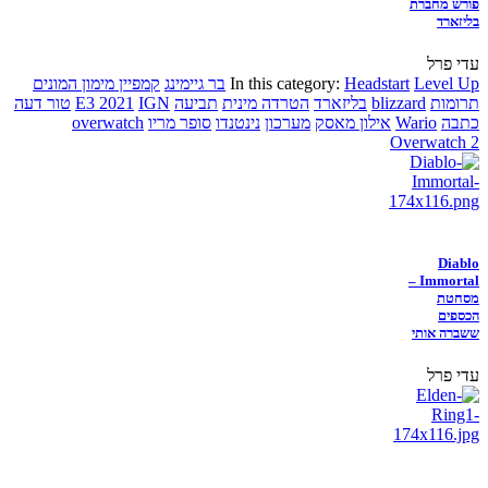
פורש מחברת
בליזארד
עדי פרל
Level Up
Headstart
In this category:
בר גיימינג
קמפיין מימון המונים
תרומות
blizzard
בליזארד
הטרדה מינית
תביעה
IGN
E3 2021
טור דעה
כתבה
Wario
אילון מאסק
מערכון
נינטנדו
סופר מריו
overwatch
Overwatch 2
Diablo
Immortal –
מסחטת
הכספים
ששברה אותי
עדי פרל