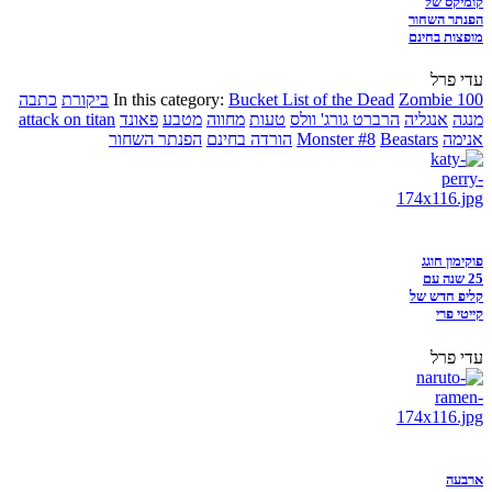
קומיקס של
הפנתר השחור
מופצות בחינם
עדי פרל
Zombie 100
Bucket List of the Dead
In this category:
ביקורת
כתבה
מנגה
אנגליה
הרברט גורג' וולס
טעות
מחווה
מטבע
פאונד
attack on titan
אנימה
Beastars
Monster #8
הורדה בחינם
הפנתר השחור
פוקימון חוגג
25 שנה עם
קליפ חדש של
קייטי פרי
עדי פרל
ארבעה