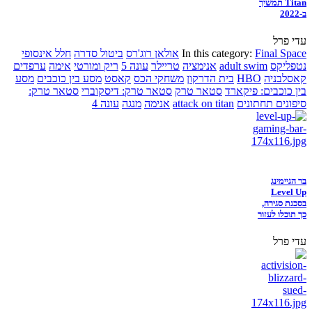
Titan תמשיך
ב-2022
עדי פרל
Final Space
In this category:
אולאן רוג'רס
ביטול סדרה
חלל אינסופי
נטפליקס
adult swim
אנימציה
טריילר
עונה 5
ריק ומורטי
אימה
ערפדים
קאסלבניה
HBO
בית הדרקון
משחקי הכס
קאסט
מסע בין כוכבים
מסע
בין כוכבים: פיקארד
סטאר טרק
סטאר טרק: דיסקוברי
סטאר טרק:
סיפונים תחתונים
attack on titan
אנימה
מנגה
עונה 4
בר הגיימינג
Level Up
בסכנת סגירה,
כך תוכלו לעזור
עדי פרל