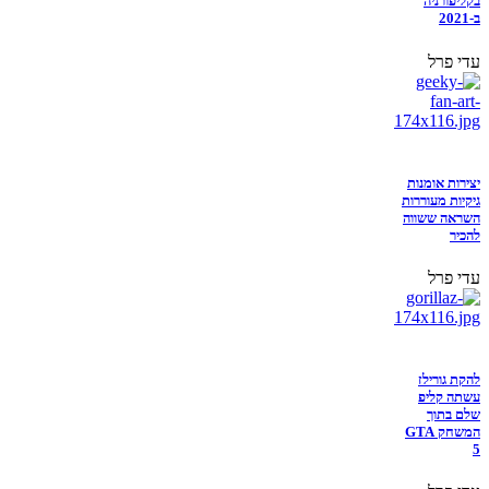
בקליפורניה
ב-2021
עדי פרל
יצירות אומנות
גיקיות מעוררות
השראה ששווה
להכיר
עדי פרל
להקת גורילז
עשתה קליפ
שלם בתוך
המשחק GTA
5