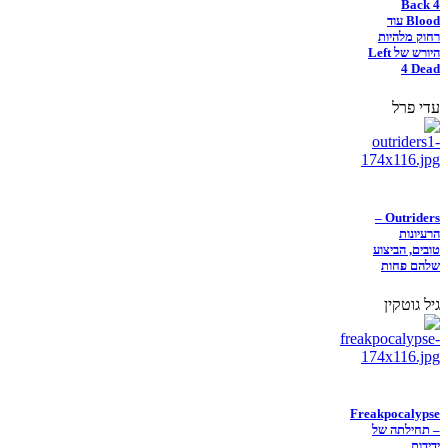
Back 4
Blood עוד
רחוק מלהיות
היורש של Left
4 Dead
עדי פרל
Outriders –
הרעיונות
טובים, הביצוע
שלהם פחות
גיל גוטקין
Freakpocalypse
– תחילתה של
ידידות