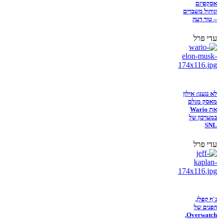
אסקפיזם
וניהול משברים
– טור דעה
עדי פרל
לא נגענו: אילון
מאסק מגלם
את Wario
במערכון של
SNL
עדי פרל
ג'ף קפלן,
הפנים של
Overwatch,