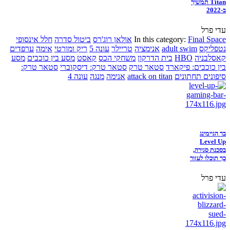
Titan תמשיך
ב-2022
עדי פרל
Final Space
In this category:
אולאן רוג'רס
ביטול סדרה
חלל אינסופי
נטפליקס
adult swim
אנימציה
טריילר
עונה 5
ריק ומורטי
אימה
ערפדים
קאסלבניה
HBO
בית הדרקון
משחקי הכס
קאסט
מסע בין כוכבים
מסע
בין כוכבים: פיקארד
סטאר טרק
סטאר טרק: דיסקוברי
סטאר טרק:
סיפונים תחתונים
attack on titan
אנימה
מנגה
עונה 4
בר הגיימינג
Level Up
בסכנת סגירה,
כך תוכלו לעזור
עדי פרל