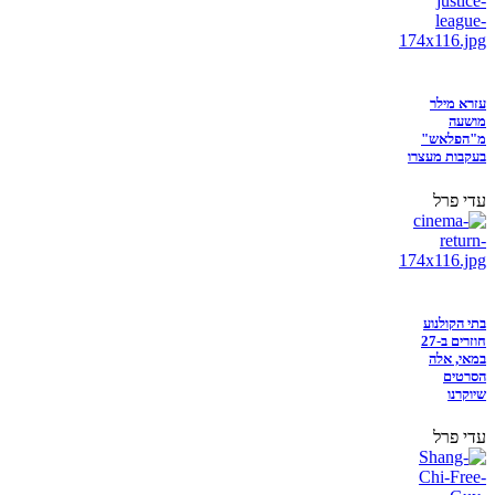
עזרא מילר
מושעה
מ"הפלאש"
בעקבות מעצרו
עדי פרל
בתי הקולנוע
חוזרים ב-27
במאי, אלה
הסרטים
שיוקרנו
עדי פרל