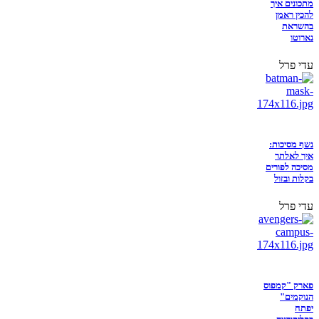
מתכונים איך
להכין ראמן
בהשראת
נארוטו
עדי פרל
נשף מסיכות:
איך לאלתר
מסיכה לפורים
בקלות ובזול
עדי פרל
פארק "קמפוס
הנוקמים"
יפתח