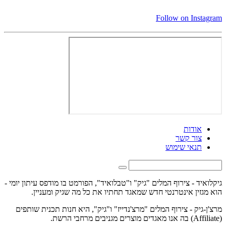
Follow on Instagram
אודות
צור קשר
תנאי שימוש
גיקלואיד - צירוף המלים "גיק" ו"טבלואיד", הפורמט בו מודפס עיתון יומי -
הוא מגזין אינטרנטי חדש שמאגד תחתיו את כל מה שגיק ומעניין.
מרצ'ן-גיק - צירוף המלים "מרצ'נדייז" ו"גיק", היא חנות תכנית שותפים
(Affiliate) בה אנו מאגדים מוצרים מגניבים מרחבי הרשת.