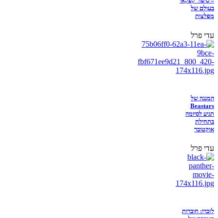
– סיפור קפקאי
בעולם של
מפלצות
עדי פרל
המנגה של
Beastars
תגיע לסיומה
בתחילת
אוקטובר
עדי פרל
לזכרו: חוברות