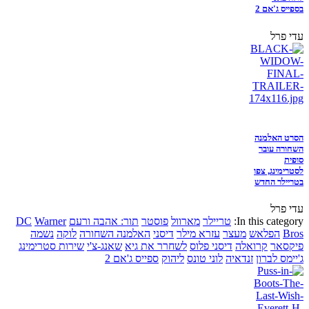
בספייס ג'אם 2
עדי פרל
הסרט האלמנה
השחורה עובר
סופית
לסטרימינג, צפו
בטריילר החדש
עדי פרל
In this category:
טריילר
מארוול
פוסטר
תור: אהבה ורעם
Warner
DC
Bros
הפלאש
מעצר
עזרא מילר
דיסני
האלמנה השחורה
לוקה
נשמה
פיקסאר
קרואלה
דיסני פלוס
לשחרר את גיא
שאנג-צ'י
שירות סטרימינג
ג'יימס לברון
זנדאיה
לוני טונס
ליהוק
ספייס ג'אם 2