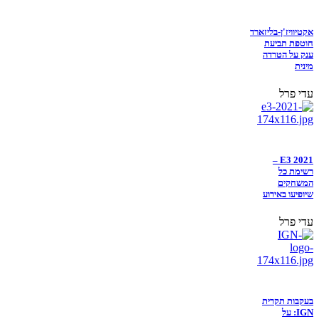
אקטיוויז'ן-בליזארד
חוטפת תביעת
ענק על הטרדה
מינית
עדי פרל
E3 2021 –
רשימת כל
המשחקים
שיופיעו באירוע
עדי פרל
בעקבות תקרית
IGN: על