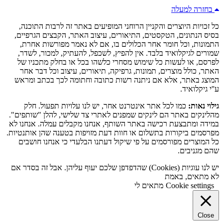
בחזרה למעלה
כל זכויות היוצרים והקניין הרוחני המופיעים באתר זה לרבות התוכנה,
בסיס הנתונים, הטקסטים, התיאורים, עיצוב האתר, הקבצים הגרפיים,
התמונות, וכל חומר אחר הכלולים בו, אם לא נאמר מפורשות אחרת,
שמורים לגיקלואיד בלבד. אין להפיץ, לשכפל, להעתיק, למכור, לשדר,
לפרסם, או לעשות כל שימוש מסחרי כלשהו בכל או בחלק מתכניו של
האתר, כולל מוצרים, תמונות, גרפיקה, תיאורים, עיצוב וכל דבר אחר
המוצג באתר, אלא אם ניתנה רשות כתובה וחתומה לכך בכתב ומראש
ע''י גיקלואיד.
גילוי נאות:
כמו לכל אתר אינטרנט אחר, יש לנו עלויות תפעול. חלק
מהלינקים באתר הם לינקים שמפנים לאתרי צד שלישי, להלן "שותפים".
במידה ומתבצעת רכישה באתר השותף, אנחנו מקבלים עמלה. אנחנו לא
מפרסמים ביקורות בתשלום או חוות דעת מזויפות בטענה שהן אותנטיות.
כל המוצרים מפורסמים על פי שיקול דעתנו הבלעדי כי אנחנו חושבים
שהם מגניבים.
יש לנו עוגיות (Cookies) שהדפדפן שלכם יעוף עליהן. אבל זה בסדר אם
לא מתאים, באמת
Cookie settings
מתאים לי
Close