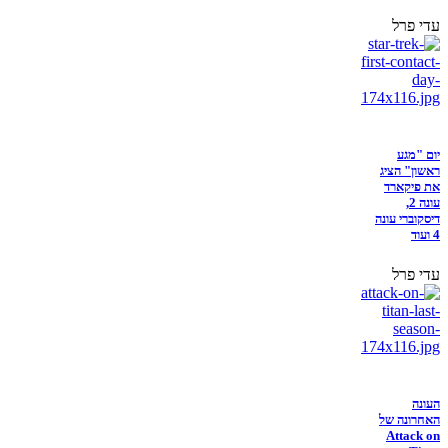
עדי פרל
יום "מגע
ראשון" הציג
את פיקארד
עונה 2,
דיסקוברי עונה
4 ועוד
עדי פרל
העונה
האחרונה של
Attack on