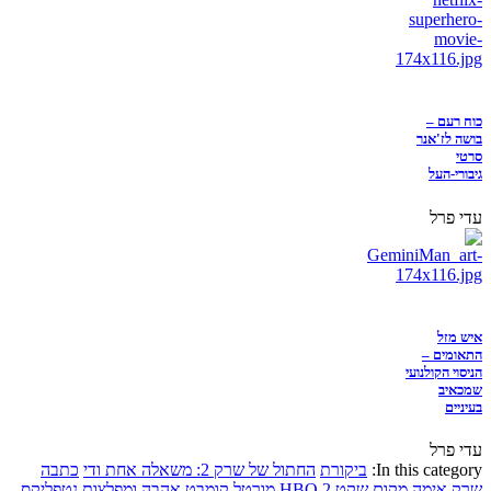
כוח רעם –
בושה לז'אנר
סרטי
גיבורי-העל
עדי פרל
איש מזל
התאומים –
הניסוי הקולנועי
שמכאיב
בעיניים
עדי פרל
In this category:
ביקורת
החתול של שרק 2: משאלה אחת ודי
כתבה
שרק
אימה
מקום שקט 2
HBO
מורטל קומבט
אהבה ומפלצות
נטפליקס