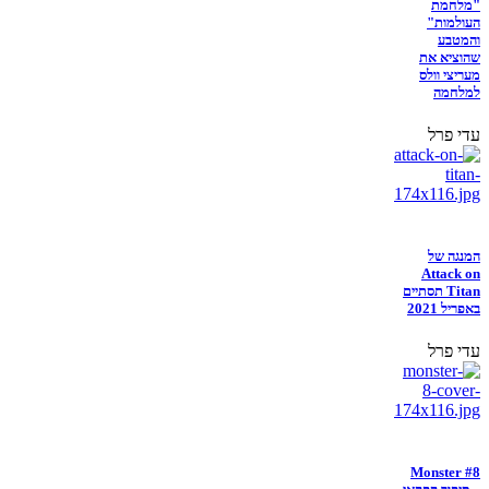
"מלחמת
העולמות"
והמטבע
שהוציא את
מעריצי וולס
למלחמה
עדי פרל
המנגה של
Attack on
Titan תסתיים
באפריל 2021
עדי פרל
Monster #8