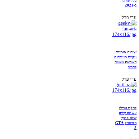
בקליפורניה
ב-2021
עדי פרל
יצירות אומנות
גיקיות מעוררות
השראה ששווה
להכיר
עדי פרל
להקת גורילז
עשתה קליפ
שלם בתוך
המשחק GTA
5