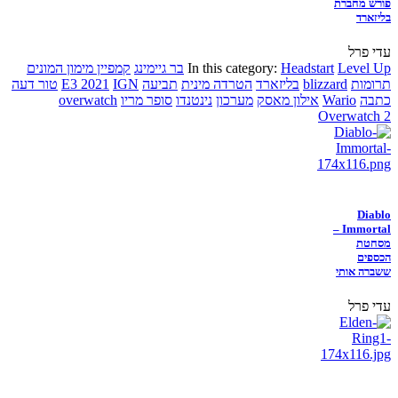
פורש מחברת
בליזארד
עדי פרל
Level Up
Headstart
In this category:
בר גיימינג
קמפיין מימון המונים
תרומות
blizzard
בליזארד
הטרדה מינית
תביעה
IGN
E3 2021
טור דעה
כתבה
Wario
אילון מאסק
מערכון
נינטנדו
סופר מריו
overwatch
Overwatch 2
Diablo
Immortal –
מסחטת
הכספים
ששברה אותי
עדי פרל