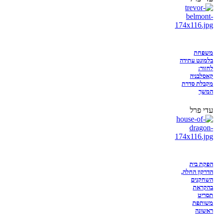
משפחת
בלמונט עתידה
לחזור:
קאסלבניה
מקבלת סדרת
המשך
עדי פרל
הפקת בית
הדרקון החלה,
השחקנים
בהקראת
תסריט
משותפת
ראשונה