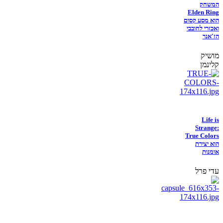
המשחק
Elden Ring
הוא מסע קסום
ואכזרי לחובבי
הז'אנר
מושיק
קלינמן
Life is
Strange:
True Colors
הוא יצירת
אומנות
עדי פרל