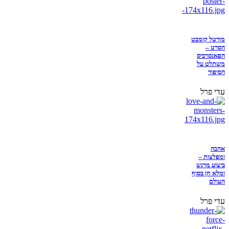
מורטל קומבט
הסרט –
הפאנסרביס
משתלט על
הסיפור
עדי פרל
אהבה
ומפלצות –
ביצוע מרגש
ומלא חן בסוף
העולם
עדי פרל