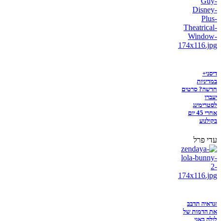
דיסני+
במדיניות
חדשה? סרטים
יעברו
לסטרימינג
אחרי 45 יום
בקולנוע
עדי פרל
זנדאיה תדבב
את הדמות של
לולה באני