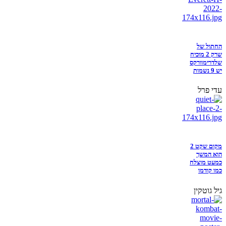
החתול של
שרק 2 מוכיח
שלדרימוורקס
יש 9 נשמות
עדי פרל
מקום שקט 2
הוא המשך
כמעט מוצלח
כמו קודמו
גיל גוטקין