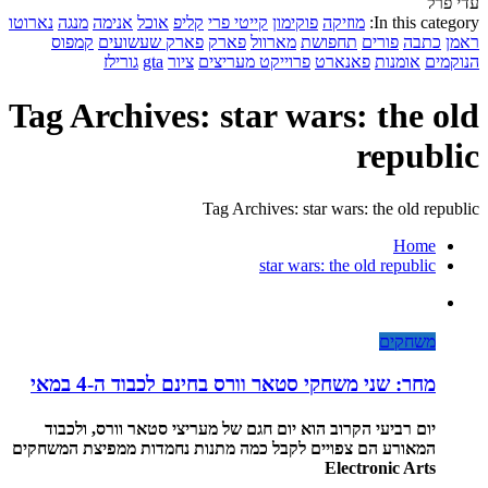
עדי פרל
In this category:
מוזיקה
פוקימון
קייטי פרי
קליפ
אוכל
אנימה
מנגה
נארוטו
ראמן
כתבה
פורים
תחפושת
מארוול
פארק
פארק שעשועים
קמפוס
הנוקמים
אומנות
פאנארט
פרוייקט מעריצים
ציור
gta
גורילז
Tag Archives: star wars: the old
republic
Tag Archives: star wars: the old republic
Home
star wars: the old republic
משחקים
מחר: שני משחקי סטאר וורס בחינם לכבוד ה-4 במאי
יום רביעי הקרוב הוא יום חגם של מעריצי סטאר וורס, ולכבוד
המאורע הם צפויים לקבל כמה מתנות נחמדות ממפיצת המשחקים
Electronic Arts