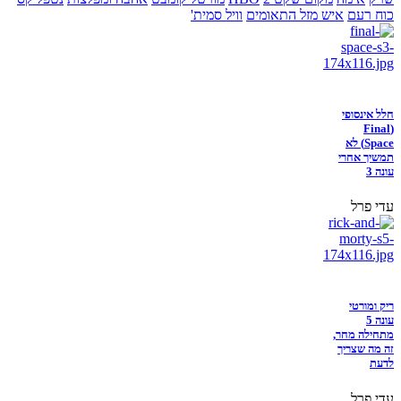
כוח רעם
איש מזל התאומים
וויל סמית'
חלל אינסופי
(Final
Space) לא
תמשיך אחרי
עונה 3
עדי פרל
ריק ומורטי
עונה 5
מתחילה מחר,
זה מה שצריך
לדעת
עדי פרל