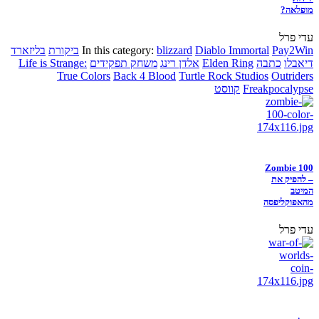
מופלאה?
עדי פרל
Pay2Win
Diablo Immortal
blizzard
In this category:
ביקורת
בליזארד
דיאבלו
כתבה
Elden Ring
אלדן רינג
משחק תפקידים
Life is Strange:
True Colors
Back 4 Blood
Turtle Rock Studios
Outriders
Freakpocalypse
קווסט
Zombie 100
– להפיק את
המיטב
מהאפוקליפסה
עדי פרל