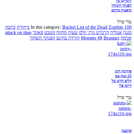
קומיקס של
הפנתר השחור
מופצות בחינם
עדי פרל
Zombie 100
Bucket List of the Dead
In this category:
ביקורת
כתבה
מנגה
אנגליה
הרברט גורג' וולס
טעות
מחווה
מטבע
פאונד
attack on titan
אנימה
Beastars
Monster #8
הורדה בחינם
הפנתר השחור
פוקימון חוגג
25 שנה עם
קליפ חדש של
קייטי פרי
עדי פרל
ארבעה