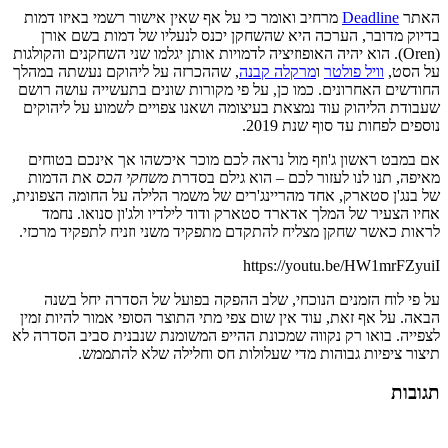
האתר
Deadline
מרחיב ואומר כי על אף שאין אישור רשמי באיזו דמות
בדיוק מדובר, הערכה היא שהשחקן יכנס לנעליו של דמות בשם אורן
(Oren). הוא יהיה האופוזיציה לדמויות אותן יגלמו שני השחקנים והקולגות
על הסט,
וויל פולטר
ו
מרקלה קבנה
, שההכרזה על ליהוקם נעשתה במהלך
החודשים האחרונים. כמו כן, על פי מקורות שונים בתעשייה עושה רושם
שעבודת הליהוק עוד נמצאת בעיצומה ושאנו צפויים לשמוע על ליהוקים
נוספים לפחות עד סוף שנת 2019.
אם במבט ראשון ג'וזף מול נראה לכם מוכר איכשהו אך אינכם בטוחים
מאיפה, תנו לנו לעזור לכם – הוא גילם בסדרת
משחקי הכס
את הדמות
של בנג'ן סטארק, אחד מהריינג'רים של משמר הלילה על החומה הצפונית,
אחיו הצעיר של המלך אדארד סטארק ודוד לילדיו ולג'ון סנואו. נחמד
לראות כאשר שחקן מצליח להתקדם מתפקיד משני וזניח לתפקיד מרכזי.
https://youtu.be/HW1mrFZyuiI
על פי לוח הזמנים הנוכחי, שלב ההפקה בפועל של הסדרה יחל בשנה
הבאה. על אף זאת, עוד אין שום צפי מתי התוצר הסופי אמור להיות זמין
לצפייה. בואו רק נקווה שמכונת ההייפ המשומנת שנבנית סביב הסדרה לא
תיצור ציפיות גבוהות מדי שעלולות חס וחלילה שלא להתממש.
תגובות