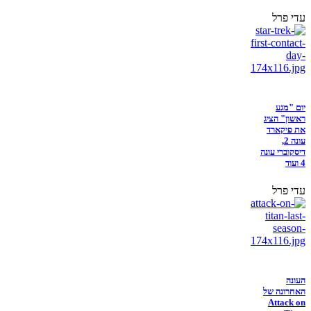
עדי פרל
יום "מגע
ראשון" הציג
את פיקארד
עונה 2,
דיסקוברי עונה
4 ועוד
עדי פרל
העונה
האחרונה של
Attack on