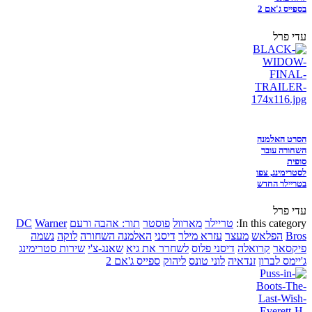
בספייס ג'אם 2
עדי פרל
הסרט האלמנה
השחורה עובר
סופית
לסטרימינג, צפו
בטריילר החדש
עדי פרל
In this category:
טריילר
מארוול
פוסטר
תור: אהבה ורעם
Warner
DC
Bros
הפלאש
מעצר
עזרא מילר
דיסני
האלמנה השחורה
לוקה
נשמה
פיקסאר
קרואלה
דיסני פלוס
לשחרר את גיא
שאנג-צ'י
שירות סטרימינג
ג'יימס לברון
זנדאיה
לוני טונס
ליהוק
ספייס ג'אם 2