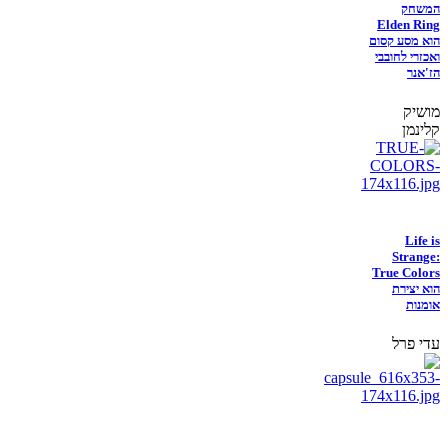
המשחק
Elden Ring
הוא מסע קסום
ואכזרי לחובבי
הז'אנר
מושיק
קלינמן
Life is
Strange:
True Colors
הוא יצירת
אומנות
עדי פרל