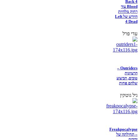
Back 4
Blood עוד
רחוק מלהיות
היורש של Left
4 Dead
עדי פרל
Outriders –
הרעיונות
טובים, הביצוע
שלהם פחות
גיל גוטקין
Freakpocalypse
– תחילתה של
ידידות