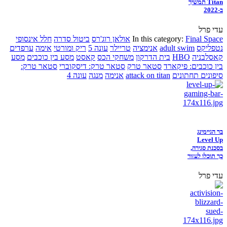
Titan תמשיך
ב-2022
עדי פרל
Final Space
In this category:
אולאן רוג'רס
ביטול סדרה
חלל אינסופי
נטפליקס
adult swim
אנימציה
טריילר
עונה 5
ריק ומורטי
אימה
ערפדים
קאסלבניה
HBO
בית הדרקון
משחקי הכס
קאסט
מסע בין כוכבים
מסע
בין כוכבים: פיקארד
סטאר טרק
סטאר טרק: דיסקוברי
סטאר טרק:
סיפונים תחתונים
attack on titan
אנימה
מנגה
עונה 4
בר הגיימינג
Level Up
בסכנת סגירה,
כך תוכלו לעזור
עדי פרל