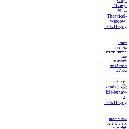
דיסני+
במדיניות
חדשה? סרטים
יעברו
לסטרימינג
אחרי 45 יום
בקולנוע
עדי פרל
זנדאיה תדבב
את הדמות של
לולה באני