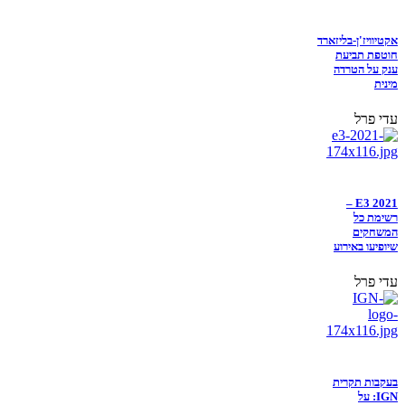
אקטיוויז'ן-בליזארד
חוטפת תביעת
ענק על הטרדה
מינית
עדי פרל
E3 2021 –
רשימת כל
המשחקים
שיופיעו באירוע
עדי פרל
בעקבות תקרית
IGN: על