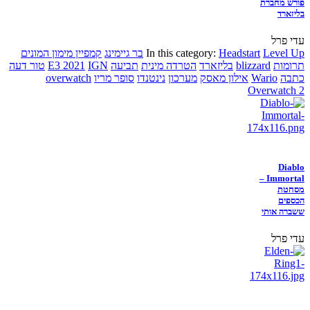
פורש מחברת
בליזארד
עדי פרל
Level Up
Headstart
In this category:
בר גיימינג
קמפיין מימון המונים
תרומות
blizzard
בליזארד
הטרדה מינית
תביעה
IGN
E3 2021
טור דעה
כתבה
Wario
אילון מאסק
מערכון
נינטנדו
סופר מריו
overwatch
Overwatch 2
Diablo
Immortal –
מסחטת
הכספים
ששברה אותי
עדי פרל