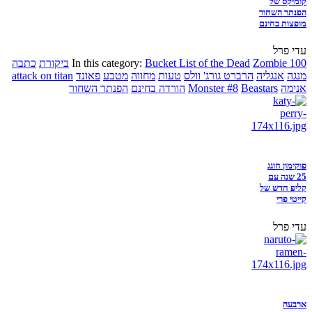
קומיקס של
הפנתר השחור
מופצות בחינם
עדי פרל
Zombie 100
Bucket List of the Dead
In this category:
ביקורת
כתבה
מנגה
אנגליה
הרברט גורג' וולס
טעות
מחווה
מטבע
פאונד
attack on titan
אנימה
Beastars
Monster #8
הורדה בחינם
הפנתר השחור
פוקימון חוגג
25 שנה עם
קליפ חדש של
קייטי פרי
עדי פרל
ארבעה