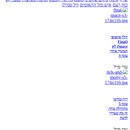
כוח רעם
איש מזל התאומים
וויל סמית'
חלל אינסופי
(Final
Space) לא
תמשיך אחרי
עונה 3
עדי פרל
ריק ומורטי
עונה 5
מתחילה מחר,
זה מה שצריך
לדעת
עדי פרל