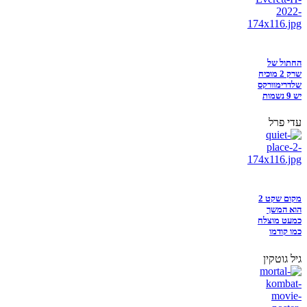
החתול של
שרק 2 מוכיח
שלדרימוורקס
יש 9 נשמות
עדי פרל
מקום שקט 2
הוא המשך
כמעט מוצלח
כמו קודמו
גיל גוטקין