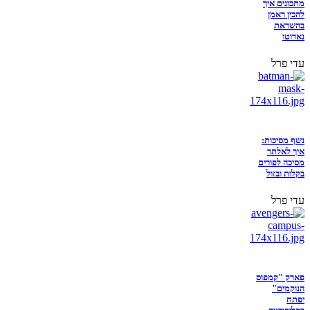
מתכונים איך
להכין ראמן
בהשראת
נארוטו
עדי פרל
נשף מסיכות:
איך לאלתר
מסיכה לפורים
בקלות ובזול
עדי פרל
פארק "קמפוס
הנוקמים"
יפתח