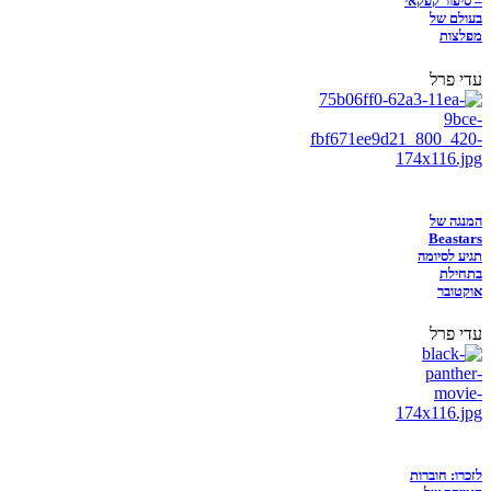
– סיפור קפקאי
בעולם של
מפלצות
עדי פרל
המנגה של
Beastars
תגיע לסיומה
בתחילת
אוקטובר
עדי פרל
לזכרו: חוברות