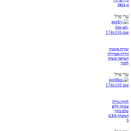
בקליפורניה
ב-2021
עדי פרל
יצירות אומנות
גיקיות מעוררות
השראה ששווה
להכיר
עדי פרל
להקת גורילז
עשתה קליפ
שלם בתוך
המשחק GTA
5