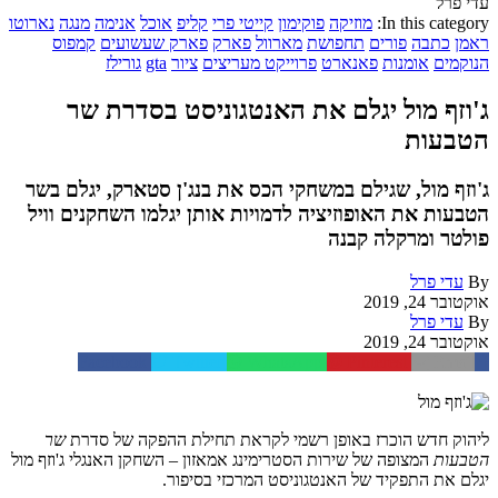
עדי פרל
In this category:
מוזיקה
פוקימון
קייטי פרי
קליפ
אוכל
אנימה
מנגה
נארוטו
ראמן
כתבה
פורים
תחפושת
מארוול
פארק
פארק שעשועים
קמפוס
הנוקמים
אומנות
פאנארט
פרוייקט מעריצים
ציור
gta
גורילז
ג'וזף מול יגלם את האנטגוניסט בסדרת שר
הטבעות
ג'וזף מול, שגילם במשחקי הכס את בנג'ן סטארק, יגלם בשר
הטבעות את האופוזיציה לדמויות אותן יגלמו השחקנים וויל
פולטר ומרקלה קבנה
By
עדי פרל
אוקטובר 24, 2019
By
עדי פרל
אוקטובר 24, 2019
Facebook
Twitter
WhatsApp
Pinterest
Email
ליהוק חדש הוכרז באופן רשמי לקראת תחילת ההפקה של סדרת
שר
הטבעות
המצופה של שירות הסטרימינג אמאזון – השחקן האנגלי ג'וזף מול
יגלם את התפקיד של האנטגוניסט המרכזי בסיפור.