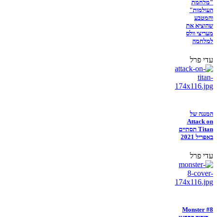
"מלחמת
העולמות"
והמטבע
שהוציא את
מעריצי וולס
למלחמה
עדי פרל
המנגה של
Attack on
Titan תסתיים
באפריל 2021
עדי פרל
Monster #8