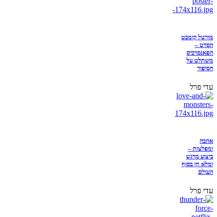
מורטל קומבט
הסרט –
הפאנסרביס
משתלט על
הסיפור
עדי פרל
אהבה
ומפלצות –
ביצוע מרגש
ומלא חן בסוף
העולם
עדי פרל