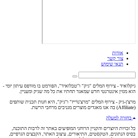
אודות
צור קשר
תנאי שימוש
גיקלואיד - צירוף המלים "גיק" ו"טבלואיד", הפורמט בו מודפס עיתון יומי -
הוא מגזין אינטרנטי חדש שמאגד תחתיו את כל מה שגיק ומעניין.
מרצ'ן-גיק - צירוף המלים "מרצ'נדייז" ו"גיק", היא חנות תכנית שותפים
(Affiliate) בה אנו מאגדים מוצרים מגניבים מרחבי הרשת.
בחזרה למעלה
כל זכויות היוצרים והקניין הרוחני המופיעים באתר זה לרבות התוכנה,
בסיס הנתונים, הטקסטים, התיאורים, עיצוב האתר, הקבצים הגרפיים,