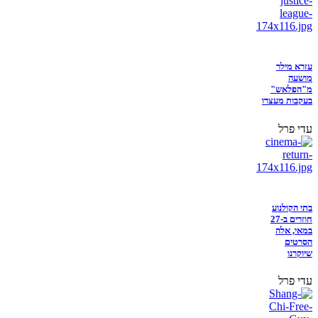
עזרא מילר
מושעה
מ"הפלאש"
בעקבות מעצרו
עדי פרל
בתי הקולנוע
חוזרים ב-27
במאי, אלה
הסרטים
שיוקרנו
עדי פרל