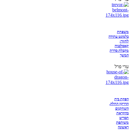
משפחת
בלמונט עתידה
לחזור:
קאסלבניה
מקבלת סדרת
המשך
עדי פרל
הפקת בית
הדרקון החלה,
השחקנים
בהקראת
תסריט
משותפת
ראשונה