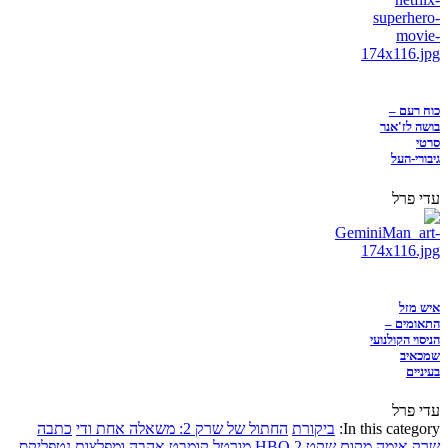
כוח רעם –
בושה לז'אנר
סרטי
גיבורי-העל
עדי פרל
איש מזל
התאומים –
הניסוי הקולנועי
שמכאיב
בעיניים
עדי פרל
In this category:
ביקורת
החתול של שרק 2: משאלה אחת ודי
כתבה
שרק
אימה
מקום שקט 2
HBO
מורטל קומבט
אהבה ומפלצות
נטפליקס