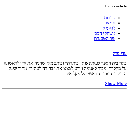
In this article
סדרות
אמאזון
ג'זף מול
משחקי הכס
שר הטבעות
עדי פרל
בוגר בית הספר לעיתונאות "כותרת" וכותב מאז שהניח את ידיו לראשונה
על מקלדת. מכור לאנימה ויודע לצטט את "בחזרה לעתיד" מתוך שינה.
המייסד והעורך הראשי של גיקלואיד.
Show More