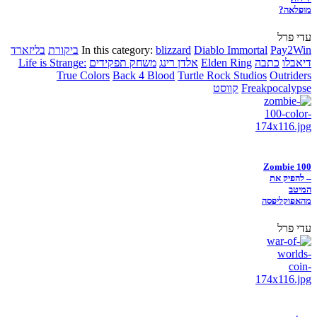
מופלאה?
עדי פרל
Pay2Win
Diablo Immortal
blizzard
In this category:
ביקורת
בליזארד
דיאבלו
כתבה
Elden Ring
אלדן רינג
משחק תפקידים
Life is Strange:
True Colors
Back 4 Blood
Turtle Rock Studios
Outriders
Freakpocalypse
קווסט
Zombie 100
– להפיק את
המיטב
מהאפוקליפסה
עדי פרל