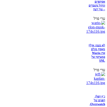
אסקפיזם
וניהול משברים
– טור דעה
עדי פרל
לא נגענו: אילון
מאסק מגלם
את Wario
במערכון של
SNL
עדי פרל
ג'ף קפלן,
הפנים של
Overwatch,