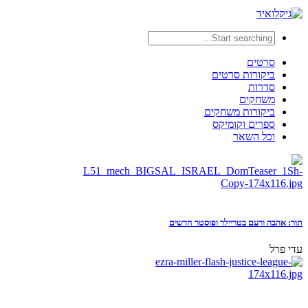
סרטים
ביקורות סרטים
סדרות
משחקים
ביקורות משחקים
ספרים וקומיקס
וכל השאר
תור: אהבה ורעם בטריילר ופוסטר חדשים
עדי פרל