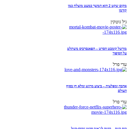
מקום שקט 2 הוא המשך כמעט מוצלח כמו
קודמו
גיל גוטקין
מורטל קומבט הסרט – הפאנסרביס משתלט
על הסיפור
עדי פרל
אהבה ומפלצות – ביצוע מרגש ומלא חן בסוף
העולם
עדי פרל
כוח רעם – בושה לז'אנר סרטי גיבורי-העל