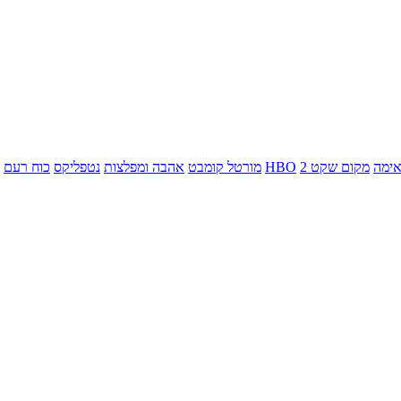
ימה
מקום שקט 2
HBO
מורטל קומבט
אהבה ומפלצות
נטפליקס
כוח רעם