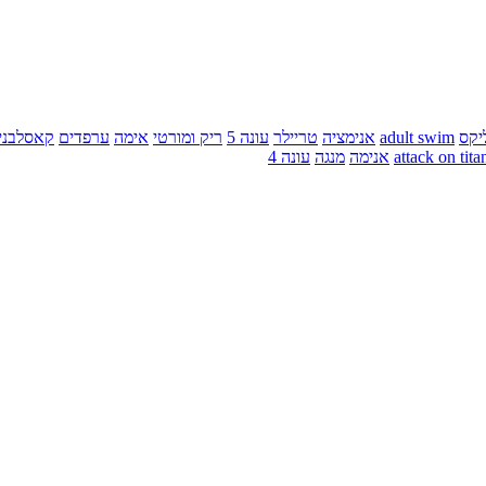
יקס
adult swim
אנימציה
טריילר
עונה 5
ריק ומורטי
אימה
ערפדים
קאסלבני
attack on tita
אנימה
מנגה
עונה 4