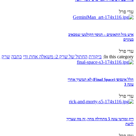
עדי פרל
איש מזל התאומים – הניסוי הקולנועי שמכאיב
בעיניים
עדי פרל
In this category:
ביקורת
החתול של שרק 2: משאלה אחת ודי
כתבה
שרק
א
חלל אינסופי (Final Space) לא תמשיך אחרי
עונה 3
עדי פרל
ריק ומורטי עונה 5 מתחילה מחר, זה מה שצריך
לדעת
עדי פרל