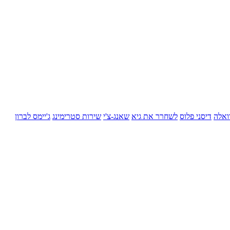
ואלה
דיסני פלוס
לשחרר את גיא
שאנג-צ'י
שירות סטרימינג
ג'יימס לברון