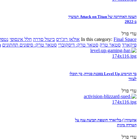
העונה האחרונה של Attack on Titan תמשיך
ב-2022
עדי פרל
Final Space
In this category:
אולאן רוג'רס
ביטול סדרה
חלל אינסופי
נטפל
פיקארד
סטאר טרק
סטאר טרק: דיסקוברי
סטאר טרק: סיפונים תחתונים
n
בר הגיימינג Level Up בסכנת סגירה, כך תוכלו
לעזור
עדי פרל
אקטיוויז'ן-בליזארד חוטפת תביעת ענק על
הטרדה מינית
עדי פרל