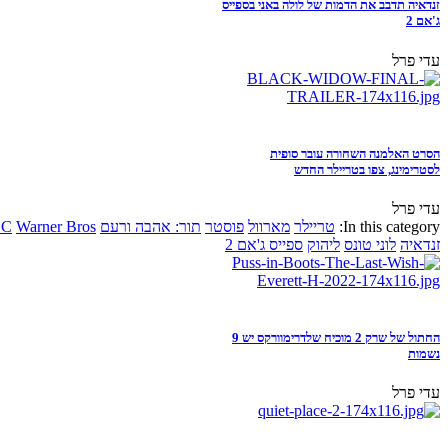
זנדאיה תדבב את הדמות של לולה באני בספייס
ג'אם 2
עדי פרל
הסרט האלמנה השחורה עובר סופית
לסטרימינג, צפו בטריילר החדש
עדי פרל
In this category:
טריילר
מארוול
פוסטר
תור: אהבה ורעם
Warner Bros
DC
זנדאיה
לוני טונס
ליהוק
ספייס ג'אם 2
החתול של שרק 2 מוכיח שלדרימוורקס יש 9
נשמות
עדי פרל