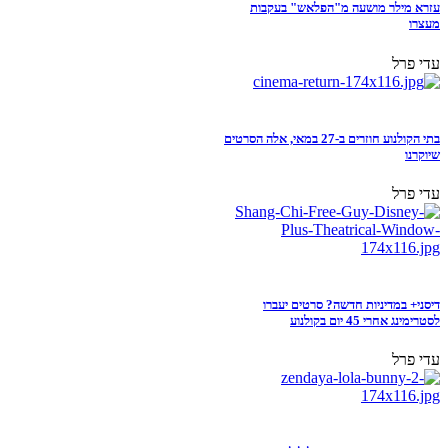
עזרא מילר מושעה מ"הפלאש" בעקבות
מעצרו
עדי פרל
בתי הקולנוע חוזרים ב-27 במאי, אלה הסרטים
שיוקרנו
עדי פרל
דיסני+ במדיניות חדשה? סרטים יעברו
לסטרימינג אחרי 45 יום בקולנוע
עדי פרל