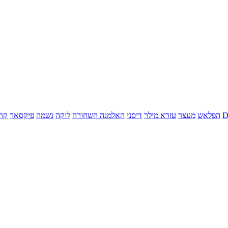
הפלאש
מעצר
עזרא מילר
דיסני
האלמנה השחורה
לוקה
נשמה
פיקסאר
קר