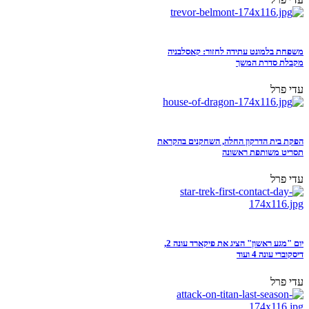
משפחת בלמונט עתידה לחזור: קאסלבניה
מקבלת סדרת המשך
עדי פרל
הפקת בית הדרקון החלה, השחקנים בהקראת
תסריט משותפת ראשונה
עדי פרל
יום "מגע ראשון" הציג את פיקארד עונה 2,
דיסקוברי עונה 4 ועוד
עדי פרל