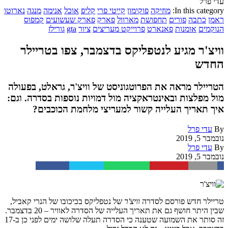
עדי פרל
In this category:
מוזיקה
פוקימון
קייטי פרי
קליפ
אוכל
אנימה
מנגה
נארוטו
ראמן
כתבה
פורים
תחפושת
מארוול
פארק
פארק שעשועים
קמפוס
הנוקמים
אומנות
פאנארט
פרוייקט מעריצים
ציור
gta
גורילז
וויצ'ר מגיע לנטפליקס בדצמבר, צפו בטריילר
החדש
הטריילר מראה את הפרוטגוניסט של וויצ'ר, גראלט, בפעולה
מול מפלצות ובאינטראקציה מול דמויות נוספות בסדרה. וגם:
איך תאריך העלייה קשור למעריצי מלחמת הכוכבים?
By
עדי פרל
נובמבר 5, 2019
By
עדי פרל
נובמבר 5, 2019
Facebook
Twitter
WhatsApp
Pinterest
Email
טריילר חדש פורסם לסדרה
וויצ'ר
של נטפליקס בכיכובו של הנרי קאביל,
שבין היתר חושף גם את תאריך העלייה של הסדרה לאוויר – 20 בדצמבר.
זה סותר את השמועה שטענה כי הסדרה תעלה שלושה ימים לפני כן ב-17