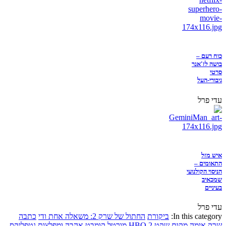
כוח רעם –
בושה לז'אנר
סרטי
גיבורי-העל
עדי פרל
איש מזל
התאומים –
הניסוי הקולנועי
שמכאיב
בעיניים
עדי פרל
In this category:
ביקורת
החתול של שרק 2: משאלה אחת ודי
כתבה
שרק
אימה
מקום שקט 2
HBO
מורטל קומבט
אהבה ומפלצות
נטפליקס