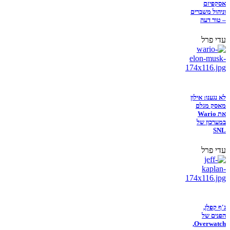
אסקפיזם
וניהול משברים
– טור דעה
עדי פרל
לא נגענו: אילון
מאסק מגלם
את Wario
במערכון של
SNL
עדי פרל
ג'ף קפלן,
הפנים של
Overwatch,