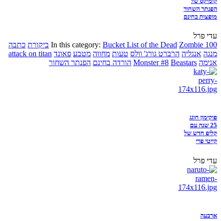
קומיקס של
הפנתר השחור
מופצות בחינם
עדי פרל
Zombie 100
Bucket List of the Dead
In this category:
ביקורת
כתבה
מנגה
אנגליה
הרברט גורג' וולס
טעות
מחווה
מטבע
פאונד
attack on titan
אנימה
Beastars
Monster #8
הורדה בחינם
הפנתר השחור
פוקימון חוגג
25 שנה עם
קליפ חדש של
קייטי פרי
עדי פרל
ארבעה