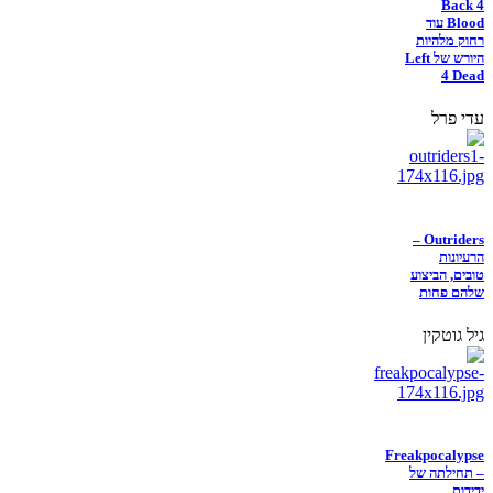
Back 4
Blood עוד
רחוק מלהיות
היורש של Left
4 Dead
עדי פרל
Outriders –
הרעיונות
טובים, הביצוע
שלהם פחות
גיל גוטקין
Freakpocalypse
– תחילתה של
ידידות