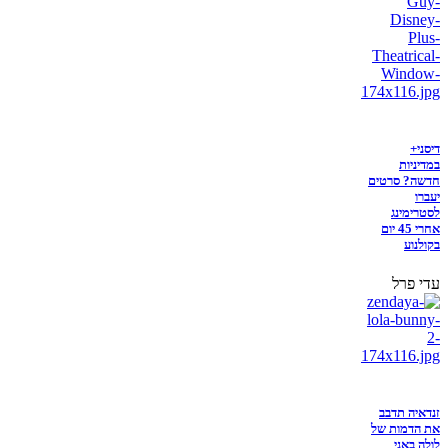
דיסני+
במדיניות
חדשה? סרטים
יעברו
לסטרימינג
אחרי 45 יום
בקולנוע
עדי פרל
זנדאיה תדבב
את הדמות של
לולה באני