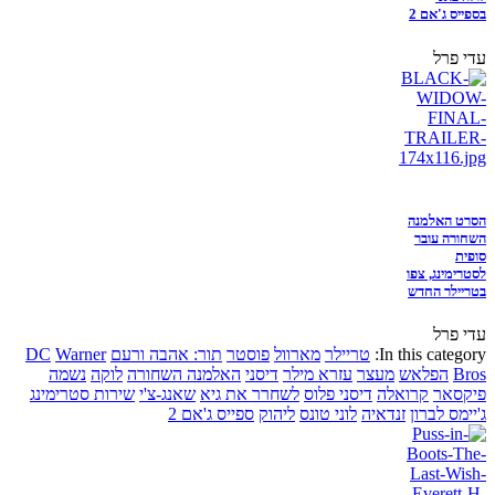
בספייס ג'אם 2
עדי פרל
הסרט האלמנה
השחורה עובר
סופית
לסטרימינג, צפו
בטריילר החדש
עדי פרל
In this category:
טריילר
מארוול
פוסטר
תור: אהבה ורעם
Warner
DC
Bros
הפלאש
מעצר
עזרא מילר
דיסני
האלמנה השחורה
לוקה
נשמה
פיקסאר
קרואלה
דיסני פלוס
לשחרר את גיא
שאנג-צ'י
שירות סטרימינג
ג'יימס לברון
זנדאיה
לוני טונס
ליהוק
ספייס ג'אם 2