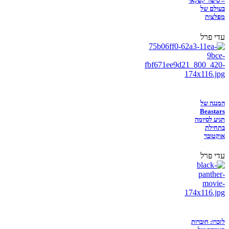
– סיפור קפקאי
בעולם של
מפלצות
עדי פרל
המנגה של
Beastars
תגיע לסיומה
בתחילת
אוקטובר
עדי פרל
לזכרו: חוברות