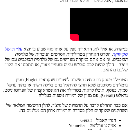
בדצמבר, אבל בינינו – זה לא הבדל גדול.
במקרה, או אולי לא, התאריך נופל על אותו סוף שבוע בו יוצא
עלייתו של
סקייווקר
, הסרט האחרון בטרילוגיית הסרטים הנוכחית של
מלחמת
הכוכבים
. אז אם אתם במקרה מעריצים גם של
מלחמת הכוכבים
וגם של
וויצ'ר –
הולך להיות לכם סופ"ש עמוס ומעניין מאוד, אז תתכננו את הלו"ז
שלכם בהתאם.
הטריילר מספק גם הצצה ראשונה ליצורים שנקראים Foglet, מעין
גרמלינים מסוכנים שלא תרצו להיתקל בהם בלילה חשוך או בתוך ערפל
סמיך. בנוסף, תוכלו לראות בטריילר את האינטראקציה של הפרוטגוניסט,
גראלט (Geralt), עם מגוון של דמויות נוספות בעלילה.
אם כבר התחלנו לדבר על הדמויות של
וויצ'ר
, להלן הרשימה המלאה של
השחקנים שלוקחים חלק בסדרה והדמויות אותן הם מגלמים בה:
הנרי קאביל – Geralt
אניה צ'ארלוטה – Yennefer