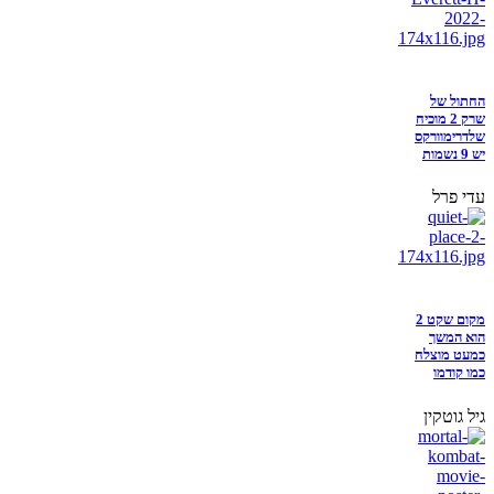
החתול של
שרק 2 מוכיח
שלדרימוורקס
יש 9 נשמות
עדי פרל
מקום שקט 2
הוא המשך
כמעט מוצלח
כמו קודמו
גיל גוטקין