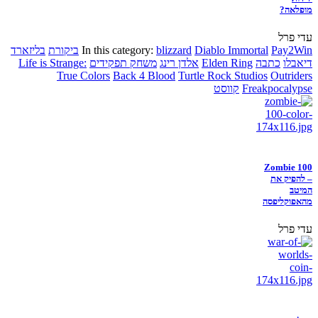
מופלאה?
עדי פרל
Pay2Win
Diablo Immortal
blizzard
In this category:
ביקורת
בליזארד
דיאבלו
כתבה
Elden Ring
אלדן רינג
משחק תפקידים
Life is Strange:
True Colors
Back 4 Blood
Turtle Rock Studios
Outriders
Freakpocalypse
קווסט
Zombie 100
– להפיק את
המיטב
מהאפוקליפסה
עדי פרל