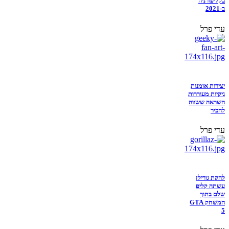
בקליפורניה
ב-2021
עדי פרל
יצירות אומנות
גיקיות מעוררות
השראה ששווה
להכיר
עדי פרל
להקת גורילז
עשתה קליפ
שלם בתוך
המשחק GTA
5