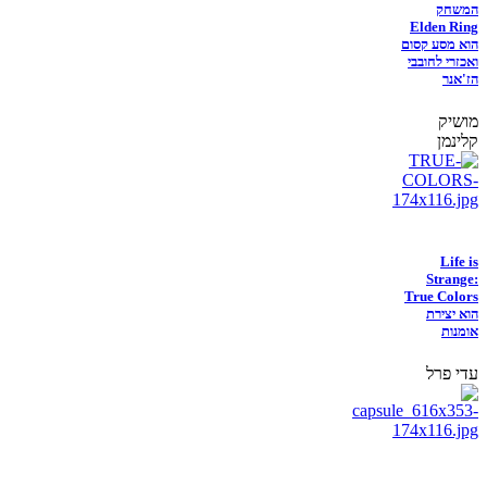
המשחק
Elden Ring
הוא מסע קסום
ואכזרי לחובבי
הז'אנר
מושיק
קלינמן
Life is
Strange:
True Colors
הוא יצירת
אומנות
עדי פרל