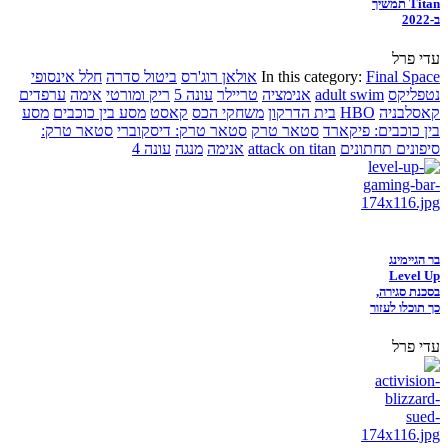
Titan תמשיך
ב-2022
עדי פרל
Final Space
In this category:
אולאן רוג'רס
ביטול סדרה
חלל אינסופי
נטפליקס
adult swim
אנימציה
טריילר
עונה 5
ריק ומורטי
אימה
ערפדים
קאסלבניה
HBO
בית הדרקון
משחקי הכס
קאסט
מסע בין כוכבים
מסע
בין כוכבים: פיקארד
סטאר טרק
סטאר טרק: דיסקוברי
סטאר טרק:
סיפונים תחתונים
attack on titan
אנימה
מנגה
עונה 4
בר הגיימינג
Level Up
בסכנת סגירה,
כך תוכלו לעזור
עדי פרל