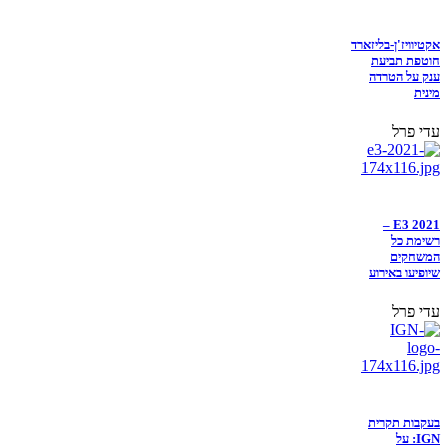
אקטיוויז'ן-בליזארד
חוטפת תביעת
ענק על הטרדה
מינית
עדי פרל
E3 2021 –
רשימת כל
המשחקים
שיופיעו באירוע
עדי פרל
בעקבות תקרית
IGN: על