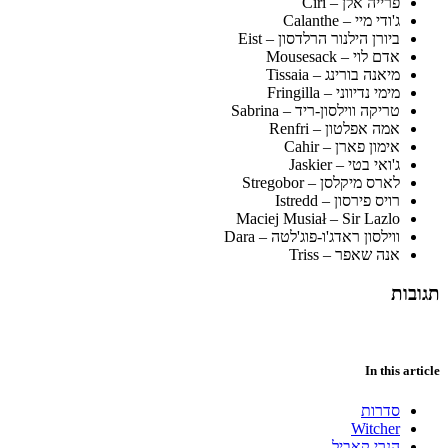
פרייה אלן – Ciri
ג'ודי מיי – Calanthe
ביורן הילנור הרלדסון – Eist
אדם לוי – Mousesack
מיאנה בורינג – Tissaia
מימי נדיווני – Fringilla
טריקה ווילסון-ריד – Sabrina
אמה אפלטון – Renfri
אימון פארן – Cahir
ג'ואי בטי – Jaskier
לארס מיקלסן – Stregobor
רויס פירסון – Istredd
Maciej Musiał – Sir Lazlo
ווילסון ראדג'ו-פוג'לטה – Dara
אנה שאפר – Triss
תגובות
In this article
סדרות
Witcher
הנרי קאביל