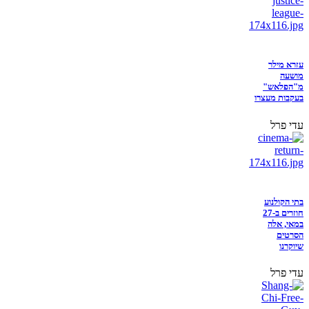
עזרא מילר
מושעה
מ"הפלאש"
בעקבות מעצרו
עדי פרל
בתי הקולנוע
חוזרים ב-27
במאי, אלה
הסרטים
שיוקרנו
עדי פרל