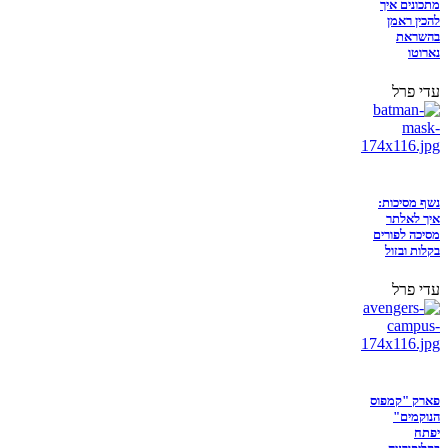
מתכונים איך
להכין ראמן
בהשראת
נארוטו
עדי פרל
נשף מסיכות:
איך לאלתר
מסיכה לפורים
בקלות ובזול
עדי פרל
פארק "קמפוס
הנוקמים"
יפתח