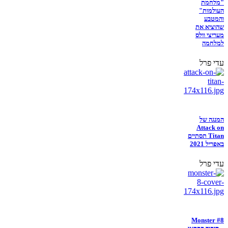
"מלחמת
העולמות"
והמטבע
שהוציא את
מעריצי וולס
למלחמה
עדי פרל
המנגה של
Attack on
Titan תסתיים
באפריל 2021
עדי פרל
Monster #8