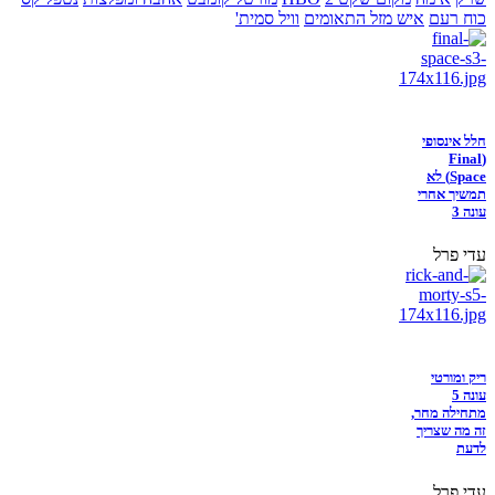
כוח רעם
איש מזל התאומים
וויל סמית'
חלל אינסופי
(Final
Space) לא
תמשיך אחרי
עונה 3
עדי פרל
ריק ומורטי
עונה 5
מתחילה מחר,
זה מה שצריך
לדעת
עדי פרל