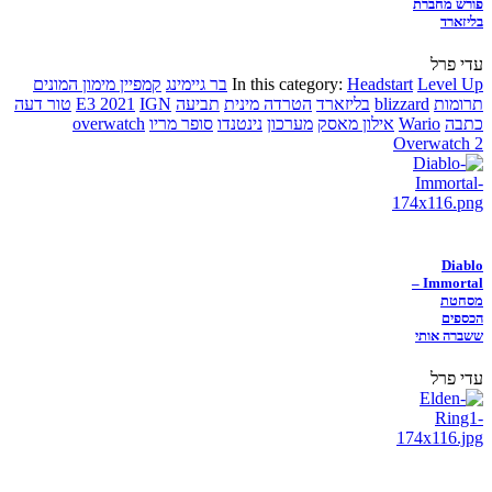
פורש מחברת
בליזארד
עדי פרל
Level Up
Headstart
In this category:
בר גיימינג
קמפיין מימון המונים
תרומות
blizzard
בליזארד
הטרדה מינית
תביעה
IGN
E3 2021
טור דעה
כתבה
Wario
אילון מאסק
מערכון
נינטנדו
סופר מריו
overwatch
Overwatch 2
Diablo
Immortal –
מסחטת
הכספים
ששברה אותי
עדי פרל