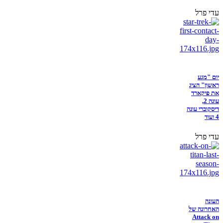
עדי פרל
יום "מגע
ראשון" הציג
את פיקארד
עונה 2,
דיסקוברי עונה
4 ועוד
עדי פרל
העונה
האחרונה של
Attack on