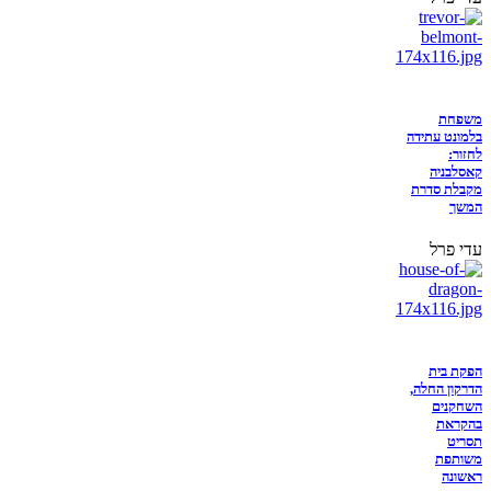
משפחת
בלמונט עתידה
לחזור:
קאסלבניה
מקבלת סדרת
המשך
עדי פרל
הפקת בית
הדרקון החלה,
השחקנים
בהקראת
תסריט
משותפת
ראשונה