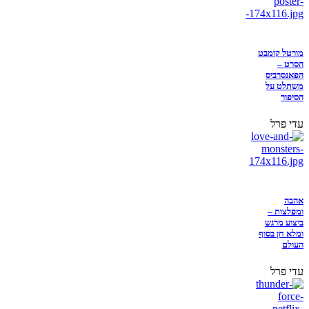
מורטל קומבט
הסרט –
הפאנסרביס
משתלט על
הסיפור
עדי פרל
אהבה
ומפלצות –
ביצוע מרגש
ומלא חן בסוף
העולם
עדי פרל