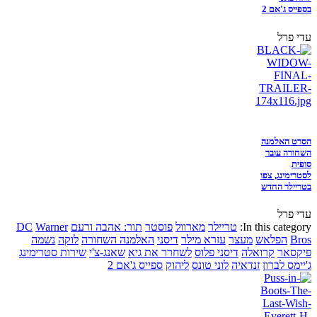
בספייס ג'אם 2
עדי פרל
הסרט האלמנה
השחורה עובר
סופית
לסטרימינג, צפו
בטריילר החדש
עדי פרל
In this category:
טריילר
מארוול
פוסטר
תור: אהבה ורעם
Warner
DC
Bros
הפלאש
מעצר
עזרא מילר
דיסני
האלמנה השחורה
לוקה
נשמה
פיקסאר
קרואלה
דיסני פלוס
לשחרר את גיא
שאנג-צ'י
שירות סטרימינג
ג'יימס לברון
זנדאיה
לוני טונס
ליהוק
ספייס ג'אם 2