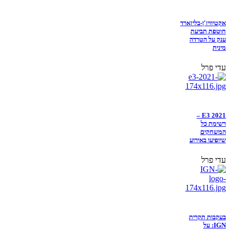
אקטיוויז'ן-בליזארד
חוטפת תביעת
ענק על הטרדה
מינית
עדי פרל
E3 2021 –
רשימת כל
המשחקים
שיופיעו באירוע
עדי פרל
בעקבות תקרית
IGN: על