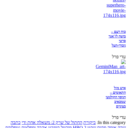
כוח רעם –
בושה לז'אנר
סרטי
גיבורי-העל
עדי פרל
איש מזל
התאומים –
הניסוי הקולנועי
שמכאיב
בעיניים
עדי פרל
In this category:
ביקורת
החתול של שרק 2: משאלה אחת ודי
כתבה
שרק
אימה
מקום שקט 2
HBO
מורטל קומבט
אהבה ומפלצות
נטפליקס