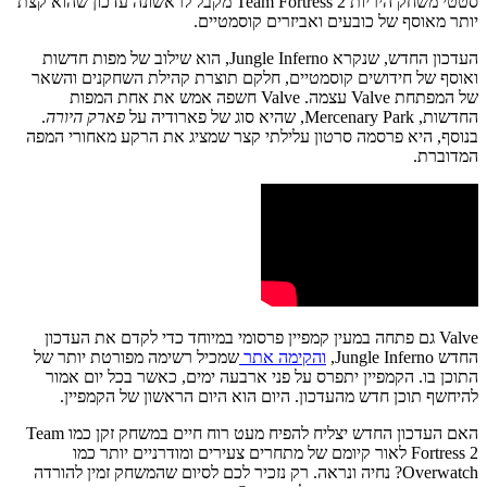
סטטי משחק היריות Team Fortress 2 מקבל לראשונה עדכון שהוא קצת
יותר מאוסף של כובעים ואביזרים קוסמטיים.
העדכון החדש, שנקרא Jungle Inferno, הוא שילוב של מפות חדשות
ואוסף של חידושים קוסמטיים, חלקם תוצרת קהילת השחקנים והשאר
של המפתחת Valve עצמה. Valve חשפה אמש את אחת המפות
החדשות, Mercenary Park, שהיא סוג של פארודיה על
פארק היורה
.
בנוסף, היא פרסמה סרטון עלילתי קצר שמציג את הרקע מאחורי המפה
המדוברת.
Valve גם פתחה במעין קמפיין פרסומי במיוחד כדי לקדם את העדכון
החדש Jungle Inferno,
והקימה אתר
שמכיל רשימה מפורטת יותר של
התוכן בו. הקמפיין יתפרס על פני ארבעה ימים, כאשר בכל יום אמור
להיחשף תוכן חדש מהעדכון. היום הוא היום הראשון של הקמפיין.
האם העדכון החדש יצליח להפיח מעט רוח חיים במשחק זקן כמו Team
Fortress 2 לאור קיומם של מתחרים צעירים ומודרניים יותר כמו
Overwatch? נחיה ונראה. רק נזכיר לכם לסיום שהמשחק זמין להורדה