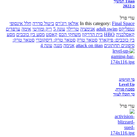
Titan תמשיך
ב-2022
עדי פרל
Final Space
In this category:
אולאן רוג'רס
ביטול סדרה
חלל אינסופי
נטפליקס
adult swim
אנימציה
טריילר
עונה 5
ריק ומורטי
אימה
ערפדים
קאסלבניה
HBO
בית הדרקון
משחקי הכס
קאסט
מסע בין כוכבים
מסע
בין כוכבים: פיקארד
סטאר טרק
סטאר טרק: דיסקוברי
סטאר טרק:
סיפונים תחתונים
attack on titan
אנימה
מנגה
עונה 4
בר הגיימינג
Level Up
בסכנת סגירה,
כך תוכלו לעזור
עדי פרל