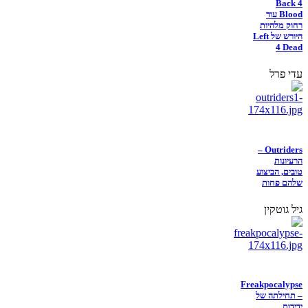
Back 4
Blood עוד
רחוק מלהיות
היורש של Left
4 Dead
עדי פרל
Outriders –
הרעיונות
טובים, הביצוע
שלהם פחות
גיל גוטקין
Freakpocalypse
– תחילתה של
ידידות