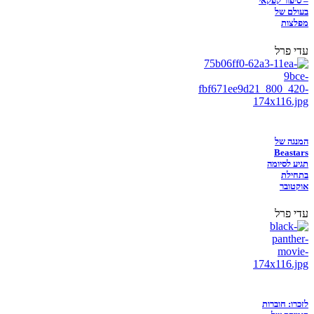
– סיפור קפקאי
בעולם של
מפלצות
עדי פרל
המנגה של
Beastars
תגיע לסיומה
בתחילת
אוקטובר
עדי פרל
לזכרו: חוברות