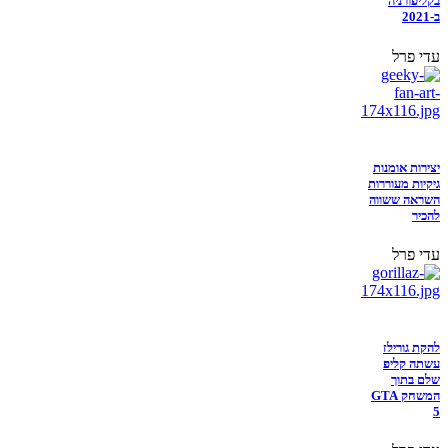
בקליפורניה
ב-2021
עדי פרל
יצירות אומנות
גיקיות מעוררות
השראה ששווה
להכיר
עדי פרל
להקת גורילז
עשתה קליפ
שלם בתוך
המשחק GTA
5