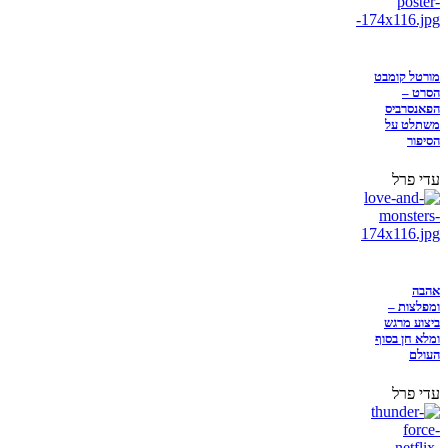
מורטל קומבט
הסרט –
הפאנסרביס
משתלט על
הסיפור
עדי פרל
אהבה
ומפלצות –
ביצוע מרגש
ומלא חן בסוף
העולם
עדי פרל