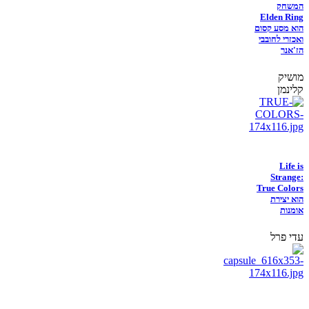
המשחק
Elden Ring
הוא מסע קסום
ואכזרי לחובבי
הז'אנר
מושיק
קלינמן
Life is
Strange:
True Colors
הוא יצירת
אומנות
עדי פרל