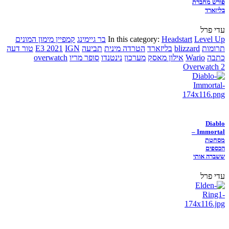
פורש מחברת
בליזארד
עדי פרל
Level Up
Headstart
In this category:
בר גיימינג
קמפיין מימון המונים
תרומות
blizzard
בליזארד
הטרדה מינית
תביעה
IGN
E3 2021
טור דעה
כתבה
Wario
אילון מאסק
מערכון
נינטנדו
סופר מריו
overwatch
Overwatch 2
Diablo
Immortal –
מסחטת
הכספים
ששברה אותי
עדי פרל