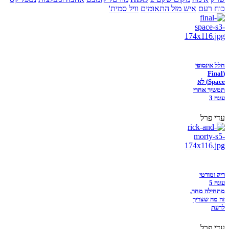
כוח רעם
איש מזל התאומים
וויל סמית'
חלל אינסופי
(Final
Space) לא
תמשיך אחרי
עונה 3
עדי פרל
ריק ומורטי
עונה 5
מתחילה מחר,
זה מה שצריך
לדעת
עדי פרל