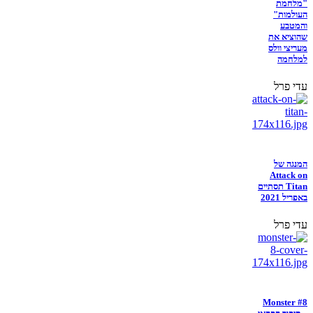
"מלחמת
העולמות"
והמטבע
שהוציא את
מעריצי וולס
למלחמה
עדי פרל
המנגה של
Attack on
Titan תסתיים
באפריל 2021
עדי פרל
Monster #8