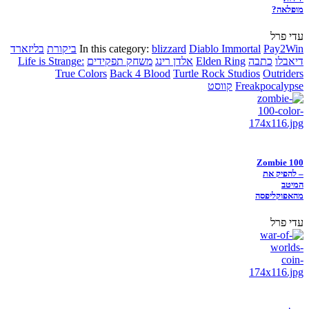
מופלאה?
עדי פרל
Pay2Win
Diablo Immortal
blizzard
In this category:
ביקורת
בליזארד
דיאבלו
כתבה
Elden Ring
אלדן רינג
משחק תפקידים
Life is Strange:
True Colors
Back 4 Blood
Turtle Rock Studios
Outriders
Freakpocalypse
קווסט
Zombie 100
– להפיק את
המיטב
מהאפוקליפסה
עדי פרל