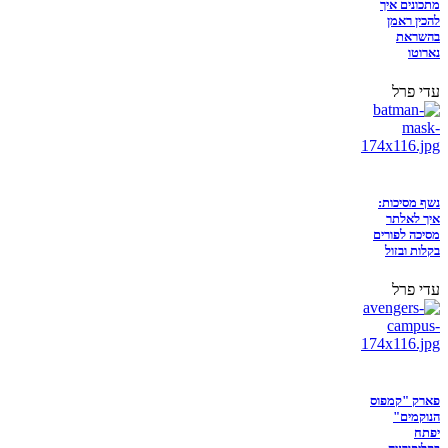
מתכונים איך
להכין ראמן
בהשראת
נארוטו
עדי פרל
נשף מסיכות:
איך לאלתר
מסיכה לפורים
בקלות ובזול
עדי פרל
פארק "קמפוס
הנוקמים"
יפתח