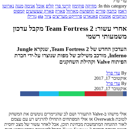
עדי פרל
In this category:
מוזיקה
פוקימון
קייטי פרי
קליפ
אוכל
אנימה
מנגה
נארוטו
ראמן
כתבה
פורים
תחפושת
מארוול
פארק
פארק שעשועים
קמפוס
הנוקמים
אומנות
פאנארט
פרוייקט מעריצים
ציור
gta
גורילז
אחרי עשור: Team Fortress 2 מקבל עדכון
משמעותי רשמי
העדכון החדש של Team Fortress 2, שנקרא Jungle
Inferno, מורכב משילוב של מפות שנוצרו על-ידי חברת
הפיתוח Valve וקהילת השחקנים
By
עדי פרל
אוקטובר 17, 2017
By
עדי פרל
אוקטובר 17, 2017
Facebook
Twitter
WhatsApp
Pinterest
Email
אולי מישהו ב-Valve התעורר ושם לב שהגיימרים נוטשים את המשחק
לטובת Overwatch או אולי המפתחים התחילו להרגיש רע עם עצמם
לאור ההזנחה המתמשכת מבחינת תוכן, אבל לאחר עשור של מצב יחסית