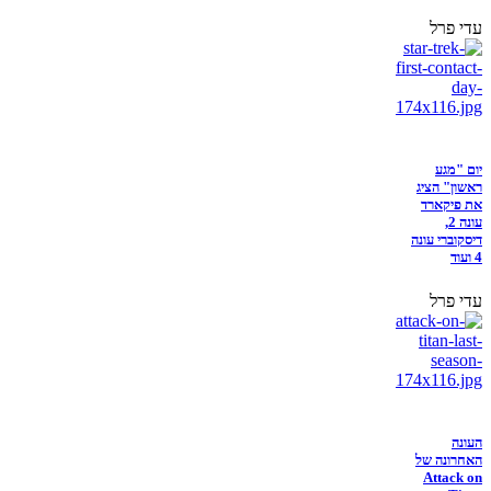
עדי פרל
יום "מגע
ראשון" הציג
את פיקארד
עונה 2,
דיסקוברי עונה
4 ועוד
עדי פרל
העונה
האחרונה של
Attack on