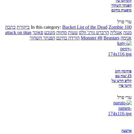
קומיקס של
הפנתר השחור
מופצות בחינם
עדי פרל
Zombie 100
Bucket List of the Dead
In this category:
ביקורת
כתבה
מנגה
אנגליה
הרברט גורג' וולס
טעות
מחווה
מטבע
פאונד
attack on titan
אנימה
Beastars
Monster #8
הורדה בחינם
הפנתר השחור
פוקימון חוגג
25 שנה עם
קליפ חדש של
קייטי פרי
עדי פרל
ארבעה