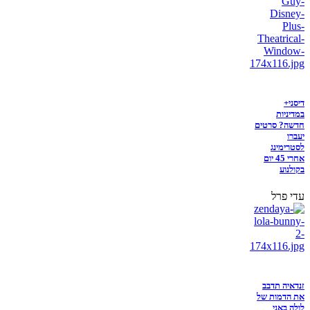
דיסני+
במדיניות
חדשה? סרטים
יעברו
לסטרימינג
אחרי 45 יום
בקולנוע
עדי פרל
זנדאיה תדבב
את הדמות של
לולה באני