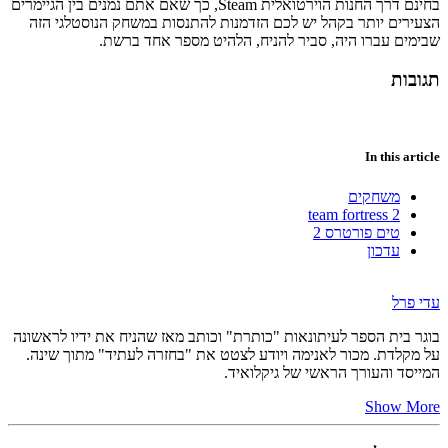
בחינם דרך החנות הוירטואלית Steam, כך שאם אתם נמנים בין הגיימרים
הצעירים יותר בקהל יש לכם הזדמנות להתנסות במשחק הנוסטלגי הזה
שבימים עברו היה, סביר להניח, הלהיט מספר אחד ברשת.
תגובות
In this article
משחקים
team fortress 2
טים פורטרס 2
עדכון
עדי פרל
בוגר בית הספר לעיתונאות "כותרת" וכותב מאז שהניח את ידיו לראשונה
על מקלדת. מכור לאנימה ויודע לצטט את "בחזרה לעתיד" מתוך שינה.
המייסד והעורך הראשי של גיקלואיד.
Show More