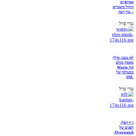
אסקפיזם
וניהול משברים
– טור דעה
עדי פרל
לא נגענו: אילון
מאסק מגלם
את Wario
במערכון של
SNL
עדי פרל
ג'ף קפלן,
הפנים של
Overwatch,