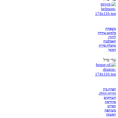
משפחת
בלמונט עתידה
לחזור:
קאסלבניה
מקבלת סדרת
המשך
עדי פרל
הפקת בית
הדרקון החלה,
השחקנים
בהקראת
תסריט
משותפת
ראשונה