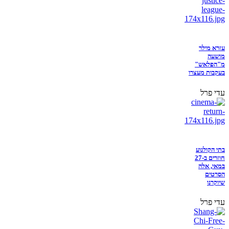
עזרא מילר
מושעה
מ"הפלאש"
בעקבות מעצרו
עדי פרל
בתי הקולנוע
חוזרים ב-27
במאי, אלה
הסרטים
שיוקרנו
עדי פרל