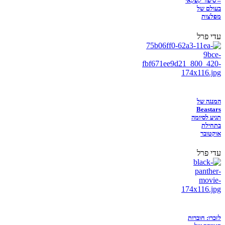
– סיפור קפקאי
בעולם של
מפלצות
עדי פרל
המנגה של
Beastars
תגיע לסיומה
בתחילת
אוקטובר
עדי פרל
לזכרו: חוברות