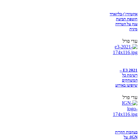
אקטיוויז'ן-בליזארד
חוטפת תביעת
ענק על הטרדה
מינית
עדי פרל
E3 2021 –
רשימת כל
המשחקים
שיופיעו באירוע
עדי פרל
בעקבות תקרית
IGN: על