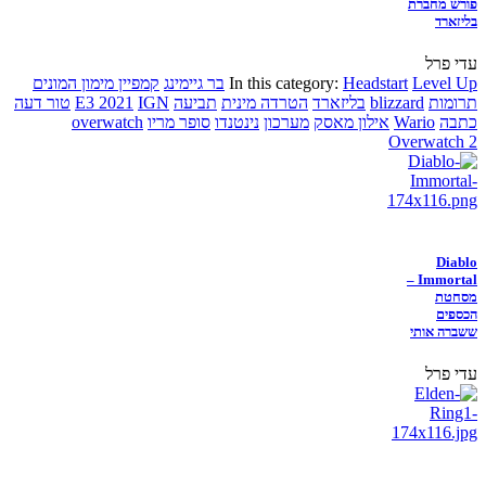
פורש מחברת
בליזארד
עדי פרל
Level Up
Headstart
In this category:
בר גיימינג
קמפיין מימון המונים
תרומות
blizzard
בליזארד
הטרדה מינית
תביעה
IGN
E3 2021
טור דעה
כתבה
Wario
אילון מאסק
מערכון
נינטנדו
סופר מריו
overwatch
Overwatch 2
Diablo
Immortal –
מסחטת
הכספים
ששברה אותי
עדי פרל