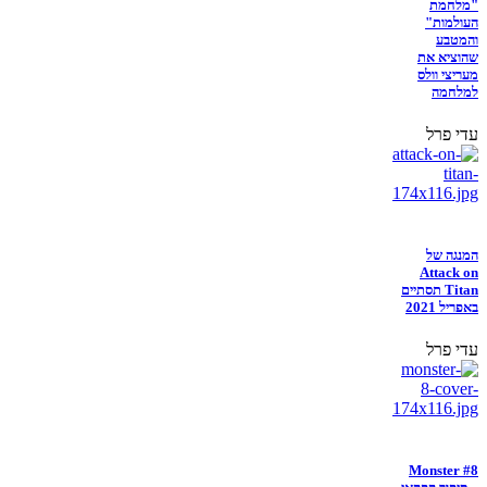
"מלחמת
העולמות"
והמטבע
שהוציא את
מעריצי וולס
למלחמה
עדי פרל
המנגה של
Attack on
Titan תסתיים
באפריל 2021
עדי פרל
Monster #8