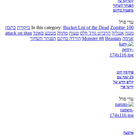
קומיקס של
הפנתר השחור
מופצות בחינם
עדי פרל
Zombie 100
Bucket List of the Dead
In this category:
ביקורת
כתבה
מנגה
אנגליה
הרברט גורג' וולס
טעות
מחווה
מטבע
פאונד
attack on titan
אנימה
Beastars
Monster #8
הורדה בחינם
הפנתר השחור
פוקימון חוגג
25 שנה עם
קליפ חדש של
קייטי פרי
עדי פרל
ארבעה