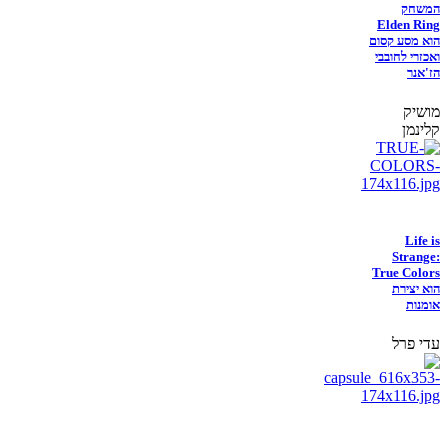
המשחק
Elden Ring
הוא מסע קסום
ואכזרי לחובבי
הז'אנר
מושיק
קלינמן
Life is
Strange:
True Colors
הוא יצירת
אומנות
עדי פרל