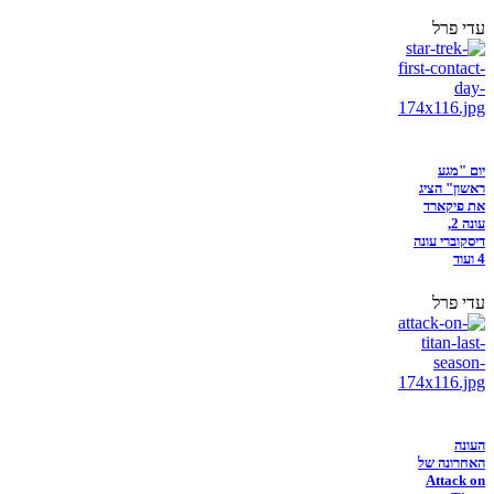
עדי פרל
יום "מגע
ראשון" הציג
את פיקארד
עונה 2,
דיסקוברי עונה
4 ועוד
עדי פרל
העונה
האחרונה של
Attack on