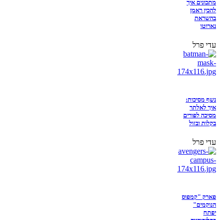
מתכונים איך
להכין ראמן
בהשראת
נארוטו
עדי פרל
נשף מסיכות:
איך לאלתר
מסיכה לפורים
בקלות ובזול
עדי פרל
פארק "קמפוס
הנוקמים"
יפתח