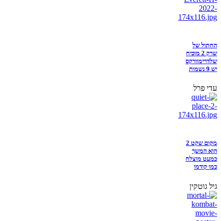
החתול של
שרק 2 מוכיח
שלדרימוורקס
יש 9 נשמות
עדי פרל
מקום שקט 2
הוא המשך
כמעט מוצלח
כמו קודמו
גיל גוטקין