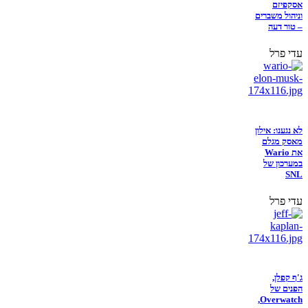
אסקפיזם
וניהול משברים
– טור דעה
עדי פרל
לא נגענו: אילון
מאסק מגלם
את Wario
במערכון של
SNL
עדי פרל
ג'ף קפלן,
הפנים של
Overwatch,