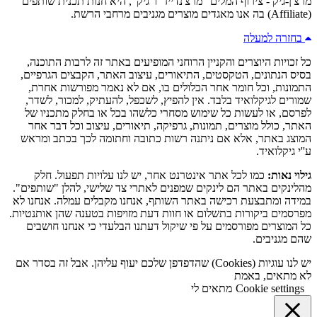
מרצ'ן-גיק - צירוף המלים "מרצ'נדייז" ו"גיק", היא חנות תכנית שותפים
(Affiliate) בה אנו מאגדים מוצרים מגניבים מרחבי הרשת.
בחזרה למעלה
כל זכויות היוצרים והקניין הרוחני המופיעים באתר זה לרבות התוכנה,
בסיס הנתונים, הטקסטים, התיאורים, עיצוב האתר, הקבצים הגרפיים,
התמונות, וכל חומר אחר הכלולים בו, אם לא נאמר מפורשות אחרת,
שמורים לגיקלואיד בלבד. אין להפיץ, לשכפל, להעתיק, למכור, לשדר,
לפרסם, או לעשות כל שימוש מסחרי כלשהו בכל או בחלק מתכניו של
האתר, כולל מוצרים, תמונות, גרפיקה, תיאורים, עיצוב וכל דבר אחר
המוצג באתר, אלא אם ניתנה רשות כתובה וחתומה לכך בכתב ומראש
ע''י גיקלואיד.
גילוי נאות:
כמו לכל אתר אינטרנט אחר, יש לנו עלויות תפעול. חלק
מהלינקים באתר הם לינקים שמפנים לאתרי צד שלישי, להלן "שותפים".
במידה ומתבצעת רכישה באתר השותף, אנחנו מקבלים עמלה. אנחנו לא
מפרסמים ביקורות בתשלום או חוות דעת מזויפות בטענה שהן אותנטיות.
כל המוצרים מפורסמים על פי שיקול דעתנו הבלעדי כי אנחנו חושבים
שהם מגניבים.
יש לנו עוגיות (Cookies) שהדפדפן שלכם יעוף עליהן. אבל זה בסדר אם
לא מתאים, באמת
Cookie settings
מתאים לי