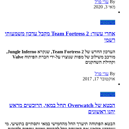
By
עדי פרל
מאי 3, 2020
משחקים
אחרי עשור: Team Fortress 2 מקבל עדכון משמעותי
רשמי
העדכון החדש של Team Fortress 2, שנקרא Jungle Inferno,
מורכב משילוב של מפות שנוצרו על-ידי חברת הפיתוח Valve
וקהילת השחקנים
By
עדי פרל
אוקטובר 17, 2017
משחקים
הבטא של Overwatch תחל במאי, הרוכשים מראש
יהנו ראשונים
הבטא הפתוחה תיערך החל מהחמישי במאי ותסתיים בתשיעי. מי
שירכוש מראש את המשחק יוכל להרוויח יומיים נוספים ולהיכנס