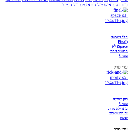
כוח רעם
איש מזל התאומים
וויל סמית'
חלל אינסופי
(Final
Space) לא
תמשיך אחרי
עונה 3
עדי פרל
ריק ומורטי
עונה 5
מתחילה מחר,
זה מה שצריך
לדעת
עדי פרל