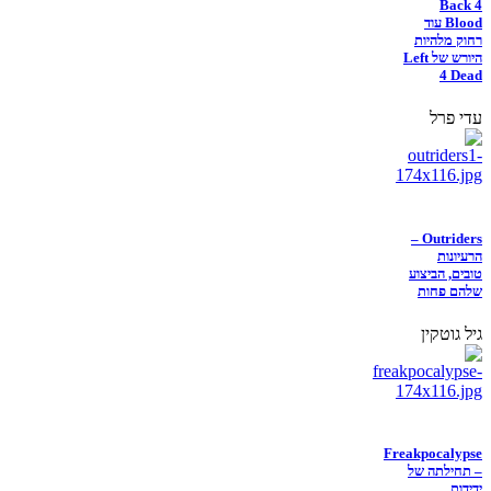
Back 4
Blood עוד
רחוק מלהיות
היורש של Left
4 Dead
עדי פרל
Outriders –
הרעיונות
טובים, הביצוע
שלהם פחות
גיל גוטקין
Freakpocalypse
– תחילתה של
ידידות