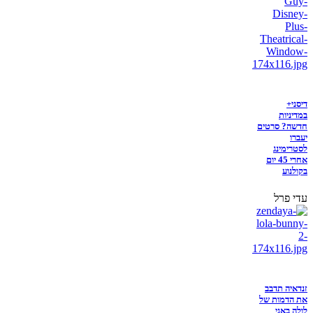
דיסני+
במדיניות
חדשה? סרטים
יעברו
לסטרימינג
אחרי 45 יום
בקולנוע
עדי פרל
זנדאיה תדבב
את הדמות של
לולה באני