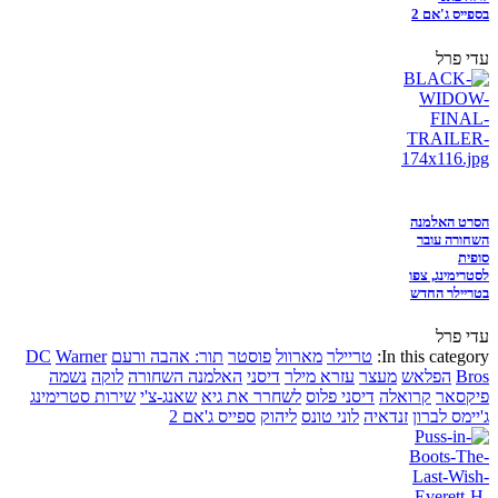
בספייס ג'אם 2
עדי פרל
הסרט האלמנה
השחורה עובר
סופית
לסטרימינג, צפו
בטריילר החדש
עדי פרל
In this category:
טריילר
מארוול
פוסטר
תור: אהבה ורעם
Warner
DC
Bros
הפלאש
מעצר
עזרא מילר
דיסני
האלמנה השחורה
לוקה
נשמה
פיקסאר
קרואלה
דיסני פלוס
לשחרר את גיא
שאנג-צ'י
שירות סטרימינג
ג'יימס לברון
זנדאיה
לוני טונס
ליהוק
ספייס ג'אם 2