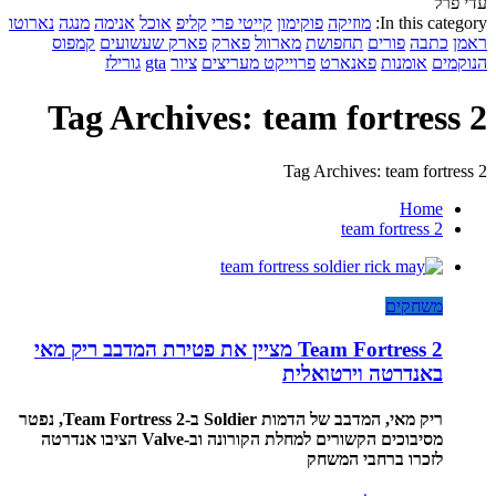
עדי פרל
In this category:
מוזיקה
פוקימון
קייטי פרי
קליפ
אוכל
אנימה
מנגה
נארוטו
ראמן
כתבה
פורים
תחפושת
מארוול
פארק
פארק שעשועים
קמפוס
הנוקמים
אומנות
פאנארט
פרוייקט מעריצים
ציור
gta
גורילז
Tag Archives: team fortress 2
Tag Archives: team fortress 2
Home
team fortress 2
משחקים
Team Fortress 2 מציין את פטירת המדבב ריק מאי
באנדרטה וירטואלית
ריק מאי, המדבב של הדמות Soldier ב-Team Fortress 2, נפטר
מסיבוכים הקשורים למחלת הקורונה וב-Valve הציבו אנדרטה
לזכרו ברחבי המשחק