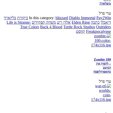
מופלאה?
עדי פרל
Pay2Win
Diablo Immortal
blizzard
In this category:
ביקורת
בליזארד
דיאבלו
כתבה
Elden Ring
אלדן רינג
משחק תפקידים
Life is Strange:
True Colors
Back 4 Blood
Turtle Rock Studios
Outriders
Freakpocalypse
קווסט
Zombie 100
– להפיק את
המיטב
מהאפוקליפסה
עדי פרל