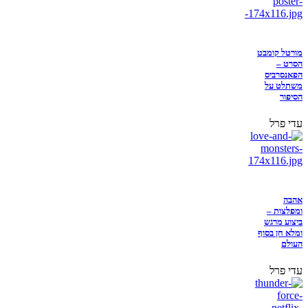
מורטל קומבט
הסרט –
הפאנסרביס
משתלט על
הסיפור
עדי פרל
אהבה
ומפלצות –
ביצוע מרגש
ומלא חן בסוף
העולם
עדי פרל