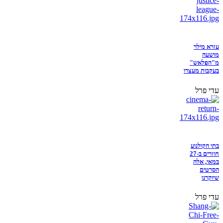
עזרא מילר
מושעה
מ"הפלאש"
בעקבות מעצרו
עדי פרל
בתי הקולנוע
חוזרים ב-27
במאי, אלה
הסרטים
שיוקרנו
עדי פרל