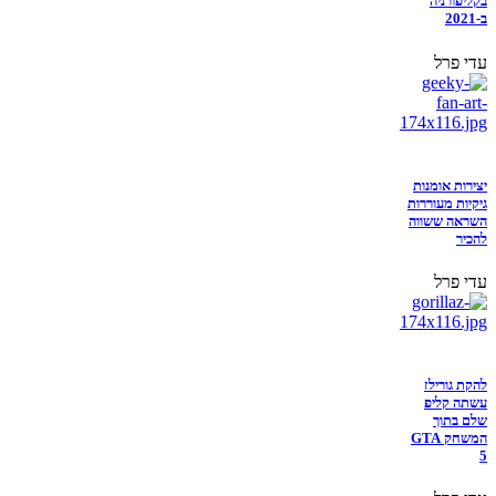
בקליפורניה
ב-2021
עדי פרל
יצירות אומנות
גיקיות מעוררות
השראה ששווה
להכיר
עדי פרל
להקת גורילז
עשתה קליפ
שלם בתוך
המשחק GTA
5