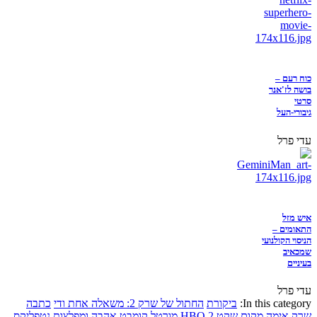
כוח רעם –
בושה לז'אנר
סרטי
גיבורי-העל
עדי פרל
איש מזל
התאומים –
הניסוי הקולנועי
שמכאיב
בעיניים
עדי פרל
In this category:
ביקורת
החתול של שרק 2: משאלה אחת ודי
כתבה
שרק
אימה
מקום שקט 2
HBO
מורטל קומבט
אהבה ומפלצות
נטפליקס