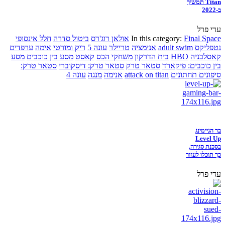
Titan תמשיך
ב-2022
עדי פרל
Final Space
In this category:
אולאן רוג'רס
ביטול סדרה
חלל אינסופי
נטפליקס
adult swim
אנימציה
טריילר
עונה 5
ריק ומורטי
אימה
ערפדים
קאסלבניה
HBO
בית הדרקון
משחקי הכס
קאסט
מסע בין כוכבים
מסע
בין כוכבים: פיקארד
סטאר טרק
סטאר טרק: דיסקוברי
סטאר טרק:
סיפונים תחתונים
attack on titan
אנימה
מנגה
עונה 4
בר הגיימינג
Level Up
בסכנת סגירה,
כך תוכלו לעזור
עדי פרל