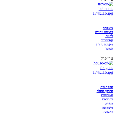
משפחת
בלמונט עתידה
לחזור:
קאסלבניה
מקבלת סדרת
המשך
עדי פרל
הפקת בית
הדרקון החלה,
השחקנים
בהקראת
תסריט
משותפת
ראשונה