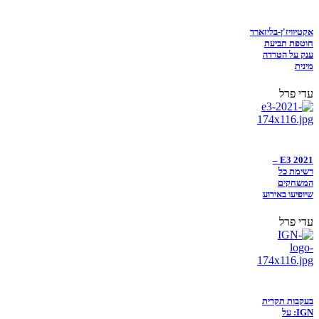
אקטיוויז'ן-בליזארד
חוטפת תביעת
ענק על הטרדה
מינית
עדי פרל
E3 2021 –
רשימת כל
המשחקים
שיופיעו באירוע
עדי פרל
בעקבות תקרית
IGN: על