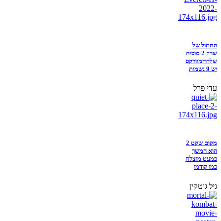
החתול של
שרק 2 מוכיח
שלדרימוורקס
יש 9 נשמות
עדי פרל
מקום שקט 2
הוא המשך
כמעט מוצלח
כמו קודמו
גיל גוטקין