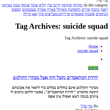
עדי פרל
In this category:
מוזיקה
פוקימון
קייטי פרי
קליפ
אוכל
אנימה
מנגה
נארוטו
ראמן
כתבה
פורים
תחפושת
מארוול
פארק
פארק שעשועים
קמפוס
הנוקמים
אומנות
פאנארט
פרוייקט מעריצים
ציור
gta
גורילז
Tag Archives: suicide squad
Tag Archives: suicide squad
Home
suicide squad
סרטים
יחידת המתאבדים נקטל חזק אצל מבקרי הקולנוע
מבקרי הקולנוע אינם בוחלים במלים כדי לתאר את אכזבתם
הקשה מהסרט "יחידת המתאבדים", כאשר חלקם נותנים לו
ציונים בגובה דשא ואפילו ציון אפס
By
עדי פרל