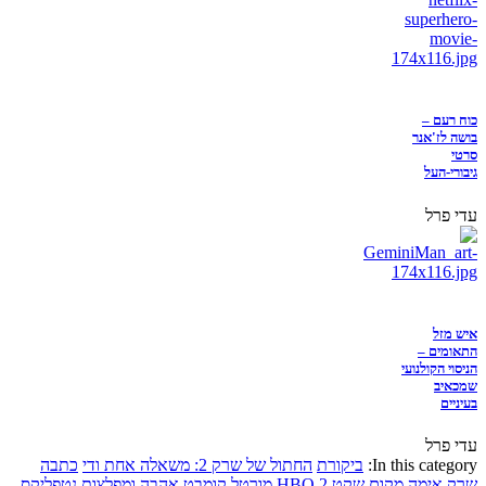
כוח רעם –
בושה לז'אנר
סרטי
גיבורי-העל
עדי פרל
איש מזל
התאומים –
הניסוי הקולנועי
שמכאיב
בעיניים
עדי פרל
In this category:
ביקורת
החתול של שרק 2: משאלה אחת ודי
כתבה
שרק
אימה
מקום שקט 2
HBO
מורטל קומבט
אהבה ומפלצות
נטפליקס