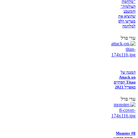
"מלחמת
העולמות"
והמטבע
שהוציא את
מעריצי וולס
למלחמה
עדי פרל
המנגה של
Attack on
Titan תסתיים
באפריל 2021
עדי פרל
Monster #8