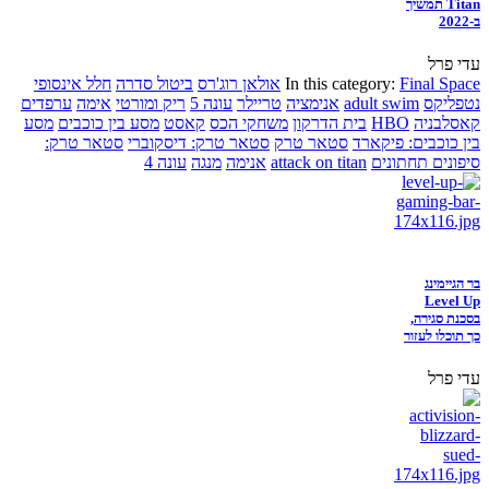
Titan תמשיך
ב-2022
עדי פרל
Final Space
In this category:
אולאן רוג'רס
ביטול סדרה
חלל אינסופי
נטפליקס
adult swim
אנימציה
טריילר
עונה 5
ריק ומורטי
אימה
ערפדים
קאסלבניה
HBO
בית הדרקון
משחקי הכס
קאסט
מסע בין כוכבים
מסע
בין כוכבים: פיקארד
סטאר טרק
סטאר טרק: דיסקוברי
סטאר טרק:
סיפונים תחתונים
attack on titan
אנימה
מנגה
עונה 4
בר הגיימינג
Level Up
בסכנת סגירה,
כך תוכלו לעזור
עדי פרל