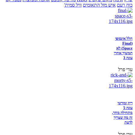
כוח רעם
איש מזל התאומים
וויל סמית'
חלל אינסופי
(Final
Space) לא
תמשיך אחרי
עונה 3
עדי פרל
ריק ומורטי
עונה 5
מתחילה מחר,
זה מה שצריך
לדעת
עדי פרל