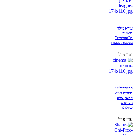
עזרא מילר
מושעה
מ"הפלאש"
בעקבות מעצרו
עדי פרל
בתי הקולנוע
חוזרים ב-27
במאי, אלה
הסרטים
שיוקרנו
עדי פרל