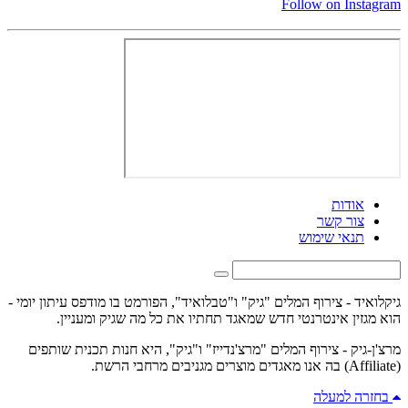
Follow on Instagram
אודות
צור קשר
תנאי שימוש
גיקלואיד - צירוף המלים "גיק" ו"טבלואיד", הפורמט בו מודפס עיתון יומי -
הוא מגזין אינטרנטי חדש שמאגד תחתיו את כל מה שגיק ומעניין.
מרצ'ן-גיק - צירוף המלים "מרצ'נדייז" ו"גיק", היא חנות תכנית שותפים
(Affiliate) בה אנו מאגדים מוצרים מגניבים מרחבי הרשת.
בחזרה למעלה