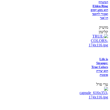
המשחק
Elden Ring
הוא מסע קסום
ואכזרי לחובבי
הז'אנר
מושיק
קלינמן
Life is
Strange:
True Colors
הוא יצירת
אומנות
עדי פרל