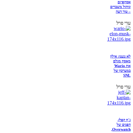
אסקפיזם
וניהול משברים
– טור דעה
עדי פרל
לא נגענו: אילון
מאסק מגלם
את Wario
במערכון של
SNL
עדי פרל
ג'ף קפלן,
הפנים של
Overwatch,