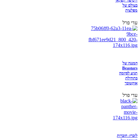
– סיפור קפקאי
בעולם של
מפלצות
עדי פרל
המנגה של
Beastars
תגיע לסיומה
בתחילת
אוקטובר
עדי פרל
לזכרו: חוברות