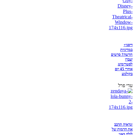
דיסני+
במדיניות
חדשה? סרטים
יעברו
לסטרימינג
אחרי 45 יום
בקולנוע
עדי פרל
זנדאיה תדבב
את הדמות של
לולה באני