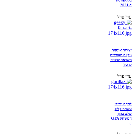
בקליפורניה
ב-2021
עדי פרל
יצירות אומנות
גיקיות מעוררות
השראה ששווה
להכיר
עדי פרל
להקת גורילז
עשתה קליפ
שלם בתוך
המשחק GTA
5