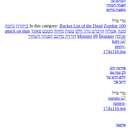
קומיקס של
הפנתר השחור
מופצות בחינם
עדי פרל
Zombie 100
Bucket List of the Dead
In this category:
ביקורת
כתבה
מנגה
אנגליה
הרברט גורג' וולס
טעות
מחווה
מטבע
פאונד
attack on titan
אנימה
Beastars
Monster #8
הורדה בחינם
הפנתר השחור
פוקימון חוגג
25 שנה עם
קליפ חדש של
קייטי פרי
עדי פרל
ארבעה