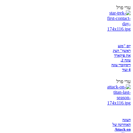
עדי פרל
יום "מגע
ראשון" הציג
את פיקארד
עונה 2,
דיסקוברי עונה
4 ועוד
עדי פרל
העונה
האחרונה של
Attack on