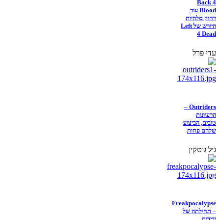
Back 4
Blood עוד
רחוק מלהיות
היורש של Left
4 Dead
עדי פרל
Outriders –
הרעיונות
טובים, הביצוע
שלהם פחות
גיל גוטקין
Freakpocalypse
– תחילתה של
ידידות