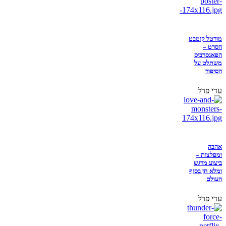
מורטל קומבט
הסרט –
הפאנסרביס
משתלט על
הסיפור
עדי פרל
אהבה
ומפלצות –
ביצוע מרגש
ומלא חן בסוף
העולם
עדי פרל