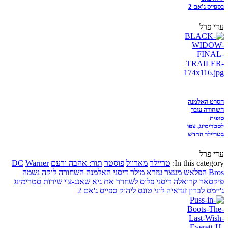
בספייס ג'אם 2
עדי פרל
הסרט האלמנה
השחורה עובר
סופית
לסטרימינג, צפו
בטריילר החדש
עדי פרל
In this category:
טריילר
מארוול
פוסטר
תור: אהבה ורעם
Warner
DC
Bros
הפלאש
מעצר
עזרא מילר
דיסני
האלמנה השחורה
לוקה
נשמה
פיקסאר
קרואלה
דיסני פלוס
לשחרר את גיא
שאנג-צ'י
שירות סטרימינג
ג'יימס לברון
זנדאיה
לוני טונס
ליהוק
ספייס ג'אם 2