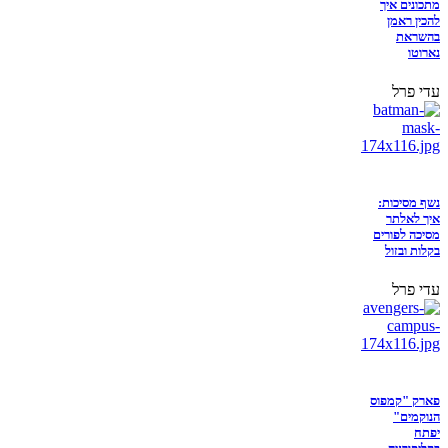
מתכונים איך
להכין ראמן
בהשראת
נארוטו
עדי פרל
נשף מסיכות:
איך לאלתר
מסיכה לפורים
בקלות ובזול
עדי פרל
פארק "קמפוס
הנוקמים"
יפתח