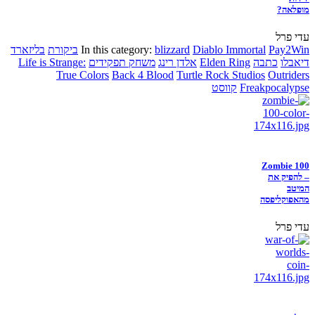
מופלאה?
עדי פרל
Pay2Win
Diablo Immortal
blizzard
In this category:
ביקורת
בליזארד
דיאבלו
כתבה
Elden Ring
אלדן רינג
משחק תפקידים
Life is Strange:
True Colors
Back 4 Blood
Turtle Rock Studios
Outriders
Freakpocalypse
קווסט
Zombie 100
– להפיק את
המיטב
מהאפוקליפסה
עדי פרל