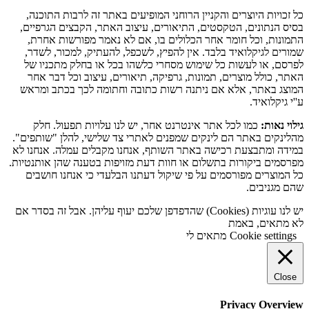
כל זכויות היוצרים והקניין הרוחני המופיעים באתר זה לרבות התוכנה,
בסיס הנתונים, הטקסטים, התיאורים, עיצוב האתר, הקבצים הגרפיים,
התמונות, וכל חומר אחר הכלולים בו, אם לא נאמר מפורשות אחרת,
שמורים לגיקלואיד בלבד. אין להפיץ, לשכפל, להעתיק, למכור, לשדר,
לפרסם, או לעשות כל שימוש מסחרי כלשהו בכל או בחלק מתכניו של
האתר, כולל מוצרים, תמונות, גרפיקה, תיאורים, עיצוב וכל דבר אחר
המוצג באתר, אלא אם ניתנה רשות כתובה וחתומה לכך בכתב ומראש
ע''י גיקלואיד.
גילוי נאות:
כמו לכל אתר אינטרנט אחר, יש לנו עלויות תפעול. חלק
מהלינקים באתר הם לינקים שמפנים לאתרי צד שלישי, להלן "שותפים".
במידה ומתבצעת רכישה באתר השותף, אנחנו מקבלים עמלה. אנחנו לא
מפרסמים ביקורות בתשלום או חוות דעת מזויפות בטענה שהן אותנטיות.
כל המוצרים מפורסמים על פי שיקול דעתנו הבלעדי כי אנחנו חושבים
שהם מגניבים.
יש לנו עוגיות (Cookies) שהדפדפן שלכם יעוף עליהן. אבל זה בסדר אם
לא מתאים, באמת
Cookie settings
מתאים לי
Close
Privacy Overview