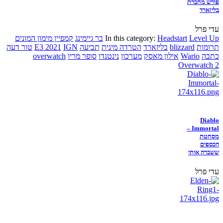
פורש מחברת
בליזארד
עדי פרל
Level Up
Headstart
In this category:
בר גיימינג
קמפיין מימון המונים
תרומות
blizzard
בליזארד
הטרדה מינית
תביעה
IGN
E3 2021
טור דעה
כתבה
Wario
אילון מאסק
מערכון
נינטנדו
סופר מריו
overwatch
Overwatch 2
Diablo
Immortal –
מסחטת
הכספים
ששברה אותי
עדי פרל