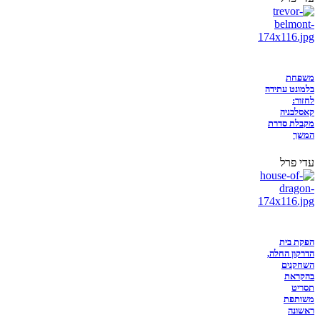
משפחת
בלמונט עתידה
לחזור:
קאסלבניה
מקבלת סדרת
המשך
עדי פרל
הפקת בית
הדרקון החלה,
השחקנים
בהקראת
תסריט
משותפת
ראשונה