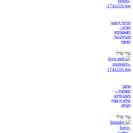
מורטל קומבט
הסרט –
הפאנסרביס
משתלט על
הסיפור
עדי פרל
אהבה
ומפלצות –
ביצוע מרגש
ומלא חן בסוף
העולם
עדי פרל