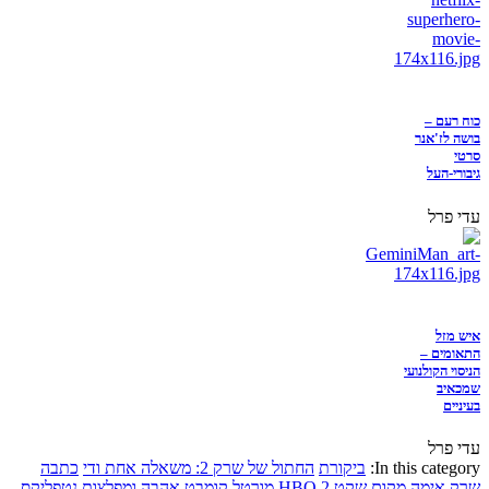
כוח רעם –
בושה לז'אנר
סרטי
גיבורי-העל
עדי פרל
איש מזל
התאומים –
הניסוי הקולנועי
שמכאיב
בעיניים
עדי פרל
In this category:
ביקורת
החתול של שרק 2: משאלה אחת ודי
כתבה
שרק
אימה
מקום שקט 2
HBO
מורטל קומבט
אהבה ומפלצות
נטפליקס