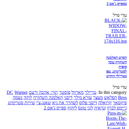
בספייס ג'אם 2
עדי פרל
הסרט האלמנה
השחורה עובר
סופית
לסטרימינג, צפו
בטריילר החדש
עדי פרל
In this category:
טריילר
מארוול
פוסטר
תור: אהבה ורעם
Warner
DC
Bros
הפלאש
מעצר
עזרא מילר
דיסני
האלמנה השחורה
לוקה
נשמה
פיקסאר
קרואלה
דיסני פלוס
לשחרר את גיא
שאנג-צ'י
שירות סטרימינג
ג'יימס לברון
זנדאיה
לוני טונס
ליהוק
ספייס ג'אם 2