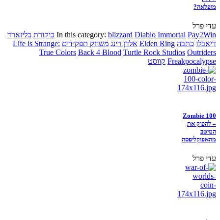
מופלאה?
עדי פרל
Pay2Win
Diablo Immortal
blizzard
In this category:
ביקורת
בליזארד
דיאבלו
כתבה
Elden Ring
אלדן רינג
משחק תפקידים
Life is Strange:
True Colors
Back 4 Blood
Turtle Rock Studios
Outriders
Freakpocalypse
קווסט
Zombie 100
– להפיק את
המיטב
מהאפוקליפסה
עדי פרל