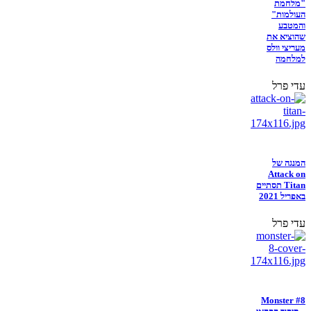
"מלחמת
העולמות"
והמטבע
שהוציא את
מעריצי וולס
למלחמה
עדי פרל
המנגה של
Attack on
Titan תסתיים
באפריל 2021
עדי פרל
Monster #8