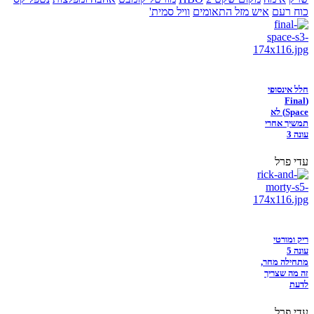
כוח רעם
איש מזל התאומים
וויל סמית'
חלל אינסופי
(Final
Space) לא
תמשיך אחרי
עונה 3
עדי פרל
ריק ומורטי
עונה 5
מתחילה מחר,
זה מה שצריך
לדעת
עדי פרל