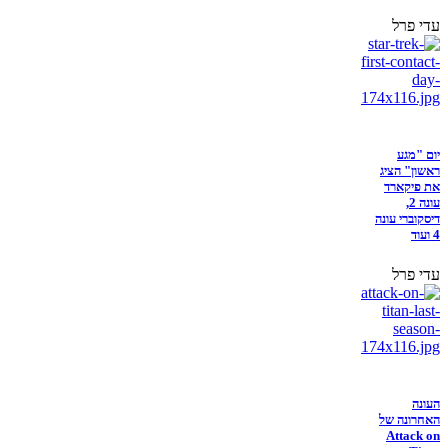
עדי פרל
יום "מגע
ראשון" הציג
את פיקארד
עונה 2,
דיסקוברי עונה
4 ועוד
עדי פרל
העונה
האחרונה של
Attack on