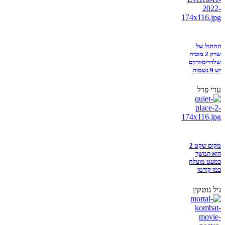
החתול של
שרק 2 מוכיח
שלדרימוורקס
יש 9 נשמות
עדי פרל
מקום שקט 2
הוא המשך
כמעט מוצלח
כמו קודמו
גיל גוטקין