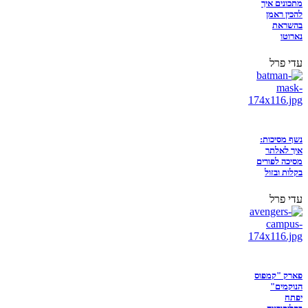
מתכונים איך
להכין ראמן
בהשראת
נארוטו
עדי פרל
נשף מסיכות:
איך לאלתר
מסיכה לפורים
בקלות ובזול
עדי פרל
פארק "קמפוס
הנוקמים"
יפתח