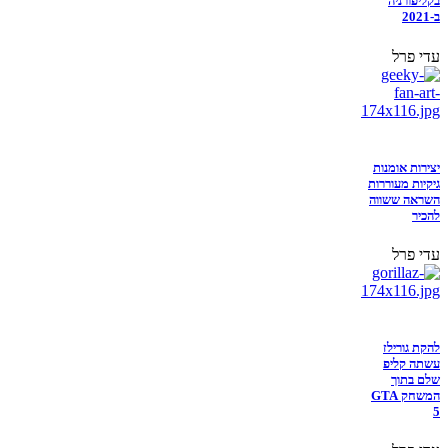
בקליפורניה
ב-2021
עדי פרל
יצירות אומנות
גיקיות מעוררות
השראה ששווה
להכיר
עדי פרל
להקת גורילז
עשתה קליפ
שלם בתוך
המשחק GTA
5