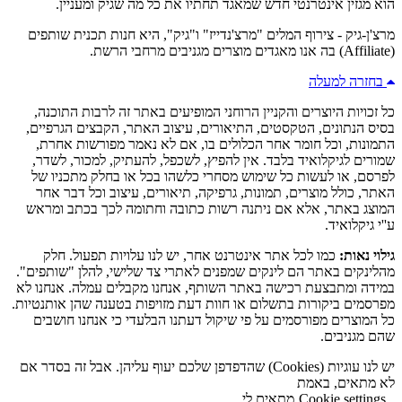
הוא מגזין אינטרנטי חדש שמאגד תחתיו את כל מה שגיק ומעניין.
מרצ'ן-גיק - צירוף המלים "מרצ'נדייז" ו"גיק", היא חנות תכנית שותפים
(Affiliate) בה אנו מאגדים מוצרים מגניבים מרחבי הרשת.
בחזרה למעלה
כל זכויות היוצרים והקניין הרוחני המופיעים באתר זה לרבות התוכנה,
בסיס הנתונים, הטקסטים, התיאורים, עיצוב האתר, הקבצים הגרפיים,
התמונות, וכל חומר אחר הכלולים בו, אם לא נאמר מפורשות אחרת,
שמורים לגיקלואיד בלבד. אין להפיץ, לשכפל, להעתיק, למכור, לשדר,
לפרסם, או לעשות כל שימוש מסחרי כלשהו בכל או בחלק מתכניו של
האתר, כולל מוצרים, תמונות, גרפיקה, תיאורים, עיצוב וכל דבר אחר
המוצג באתר, אלא אם ניתנה רשות כתובה וחתומה לכך בכתב ומראש
ע''י גיקלואיד.
גילוי נאות:
כמו לכל אתר אינטרנט אחר, יש לנו עלויות תפעול. חלק
מהלינקים באתר הם לינקים שמפנים לאתרי צד שלישי, להלן "שותפים".
במידה ומתבצעת רכישה באתר השותף, אנחנו מקבלים עמלה. אנחנו לא
מפרסמים ביקורות בתשלום או חוות דעת מזויפות בטענה שהן אותנטיות.
כל המוצרים מפורסמים על פי שיקול דעתנו הבלעדי כי אנחנו חושבים
שהם מגניבים.
יש לנו עוגיות (Cookies) שהדפדפן שלכם יעוף עליהן. אבל זה בסדר אם
לא מתאים, באמת
Cookie settings
מתאים לי