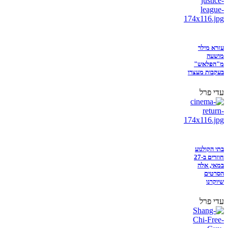
עזרא מילר
מושעה
מ"הפלאש"
בעקבות מעצרו
עדי פרל
בתי הקולנוע
חוזרים ב-27
במאי, אלה
הסרטים
שיוקרנו
עדי פרל