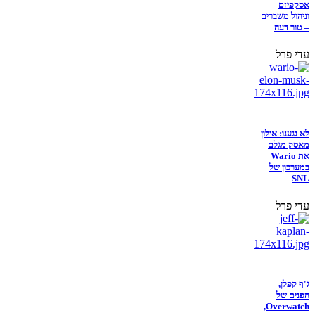
אסקפיזם
וניהול משברים
– טור דעה
עדי פרל
לא נגענו: אילון
מאסק מגלם
את Wario
במערכון של
SNL
עדי פרל
ג'ף קפלן,
הפנים של
Overwatch,