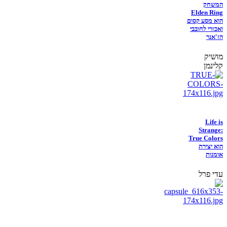
המשחק
Elden Ring
הוא מסע קסום
ואכזרי לחובבי
הז'אנר
מושיק
קלינמן
Life is
Strange:
True Colors
הוא יצירת
אומנות
עדי פרל