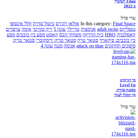
Titan תמשיך
ב-2022
עדי פרל
Final Space
In this category:
אולאן רוג'רס
ביטול סדרה
חלל אינסופי
נטפליקס
adult swim
אנימציה
טריילר
עונה 5
ריק ומורטי
אימה
ערפדים
קאסלבניה
HBO
בית הדרקון
משחקי הכס
קאסט
מסע בין כוכבים
מסע
בין כוכבים: פיקארד
סטאר טרק
סטאר טרק: דיסקוברי
סטאר טרק:
סיפונים תחתונים
attack on titan
אנימה
מנגה
עונה 4
בר הגיימינג
Level Up
בסכנת סגירה,
כך תוכלו לעזור
עדי פרל