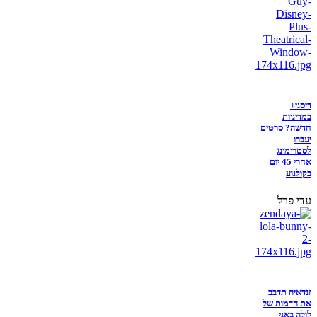
דיסני+
במדיניות
חדשה? סרטים
יעברו
לסטרימינג
אחרי 45 יום
בקולנוע
עדי פרל
זנדאיה תדבב
את הדמות של
לולה באני