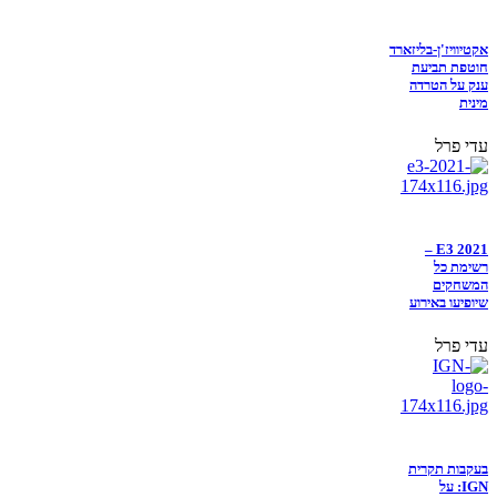
אקטיוויז'ן-בליזארד
חוטפת תביעת
ענק על הטרדה
מינית
עדי פרל
E3 2021 –
רשימת כל
המשחקים
שיופיעו באירוע
עדי פרל
בעקבות תקרית
IGN: על