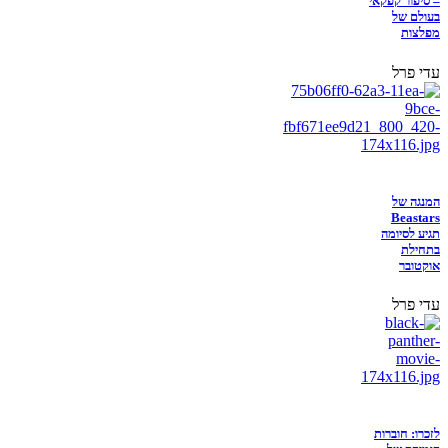
– סיפור קפקאי
בעולם של
מפלצות
עדי פרל
המנגה של
Beastars
תגיע לסיומה
בתחילת
אוקטובר
עדי פרל
לזכרו: חוברות