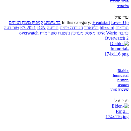
פורש מחברת
בליזארד
עדי פרל
Level Up
Headstart
In this category:
בר גיימינג
קמפיין מימון המונים
תרומות
blizzard
בליזארד
הטרדה מינית
תביעה
IGN
E3 2021
טור דעה
כתבה
Wario
אילון מאסק
מערכון
נינטנדו
סופר מריו
overwatch
Overwatch 2
Diablo
Immortal –
מסחטת
הכספים
ששברה אותי
עדי פרל