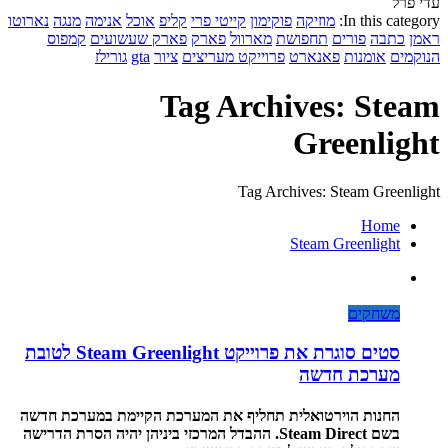
עדי פרל
In this category:
מוזיקה
פוקימון
קייטי פרי
קליפ
אוכל
אנימה
מנגה
נארוטו
ראמן
כתבה
פורים
תחפושת
מארוול
פארק
פארק שעשועים
קמפוס
הנוקמים
אומנות
פאנארט
פרוייקט מעריצים
ציור
gta
גורילז
Tag Archives: Steam
Greenlight
Tag Archives: Steam Greenlight
Home
Steam Greenlight
משחקים
סטים סוגרת את פרוייקט Steam Greenlight לטובת
מערכת חדשה
החנות הוירטואלית תחליף את המערכת הקיימת במערכת חדשה
בשם Steam Direct. ההבדל המרכזי ביניהן יהיה הסרת הדרישה