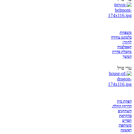
משפחת
בלמונט עתידה
לחזור:
קאסלבניה
מקבלת סדרת
המשך
עדי פרל
הפקת בית
הדרקון החלה,
השחקנים
בהקראת
תסריט
משותפת
ראשונה