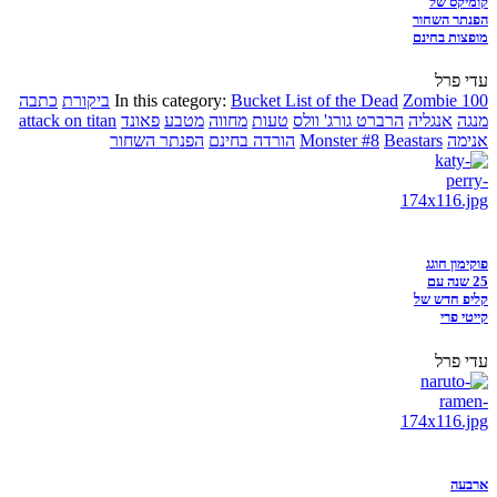
קומיקס של
הפנתר השחור
מופצות בחינם
עדי פרל
Zombie 100
Bucket List of the Dead
In this category:
ביקורת
כתבה
מנגה
אנגליה
הרברט גורג' וולס
טעות
מחווה
מטבע
פאונד
attack on titan
אנימה
Beastars
Monster #8
הורדה בחינם
הפנתר השחור
פוקימון חוגג
25 שנה עם
קליפ חדש של
קייטי פרי
עדי פרל
ארבעה