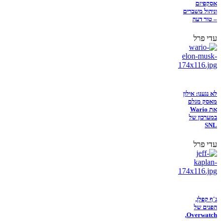
אסקפיזם
וניהול משברים
– טור דעה
עדי פרל
לא נגענו: אילון
מאסק מגלם
את Wario
במערכון של
SNL
עדי פרל
ג'ף קפלן,
הפנים של
Overwatch,