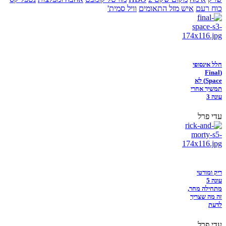
כוח רעם
איש מזל התאומים
וויל סמית'
חלל אינסופי
(Final
Space) לא
תמשיך אחרי
עונה 3
עדי פרל
ריק ומורטי
עונה 5
מתחילה מחר,
זה מה שצריך
לדעת
עדי פרל