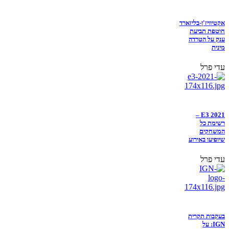
אקטיוויז'ן-בליזארד
חוטפת תביעת
ענק על הטרדה
מינית
עדי פרל
E3 2021 –
רשימת כל
המשחקים
שיופיעו באירוע
עדי פרל
בעקבות תקרית
IGN: על