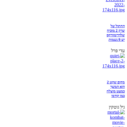
החתול של
שרק 2 מוכיח
שלדרימוורקס
יש 9 נשמות
עדי פרל
מקום שקט 2
הוא המשך
כמעט מוצלח
כמו קודמו
גיל גוטקין