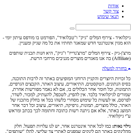
אודות
צור קשר
תנאי שימוש
גיקלואיד - צירוף המלים "גיק" ו"טבלואיד", הפורמט בו מודפס עיתון יומי -
הוא מגזין אינטרנטי חדש שמאגד תחתיו את כל מה שגיק ומעניין.
מרצ'ן-גיק - צירוף המלים "מרצ'נדייז" ו"גיק", היא חנות תכנית שותפים
(Affiliate) בה אנו מאגדים מוצרים מגניבים מרחבי הרשת.
בחזרה למעלה
כל זכויות היוצרים והקניין הרוחני המופיעים באתר זה לרבות התוכנה,
בסיס הנתונים, הטקסטים, התיאורים, עיצוב האתר, הקבצים הגרפיים,
התמונות, וכל חומר אחר הכלולים בו, אם לא נאמר מפורשות אחרת,
שמורים לגיקלואיד בלבד. אין להפיץ, לשכפל, להעתיק, למכור, לשדר,
לפרסם, או לעשות כל שימוש מסחרי כלשהו בכל או בחלק מתכניו של
האתר, כולל מוצרים, תמונות, גרפיקה, תיאורים, עיצוב וכל דבר אחר
המוצג באתר, אלא אם ניתנה רשות כתובה וחתומה לכך בכתב ומראש
ע''י גיקלואיד.
גילוי נאות:
כמו לכל אתר אינטרנט אחר, יש לנו עלויות תפעול. חלק
מהלינקים באתר הם לינקים שמפנים לאתרי צד שלישי, להלן "שותפים".