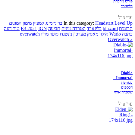
פורש מחברת
בליזארד
עדי פרל
Level Up
Headstart
In this category:
בר גיימינג
קמפיין מימון המונים
תרומות
blizzard
בליזארד
הטרדה מינית
תביעה
IGN
E3 2021
טור דעה
כתבה
Wario
אילון מאסק
מערכון
נינטנדו
סופר מריו
overwatch
Overwatch 2
Diablo
Immortal –
מסחטת
הכספים
ששברה אותי
עדי פרל