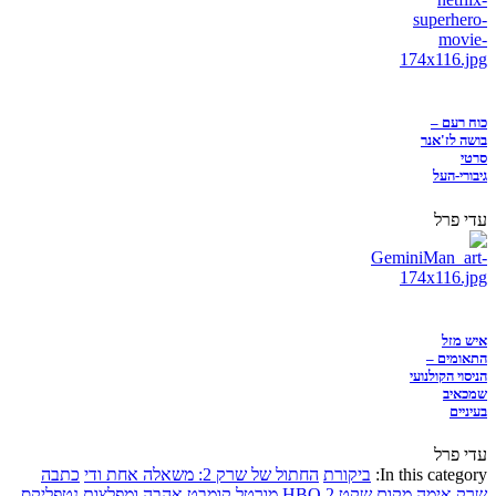
כוח רעם –
בושה לז'אנר
סרטי
גיבורי-העל
עדי פרל
איש מזל
התאומים –
הניסוי הקולנועי
שמכאיב
בעיניים
עדי פרל
In this category:
ביקורת
החתול של שרק 2: משאלה אחת ודי
כתבה
שרק
אימה
מקום שקט 2
HBO
מורטל קומבט
אהבה ומפלצות
נטפליקס