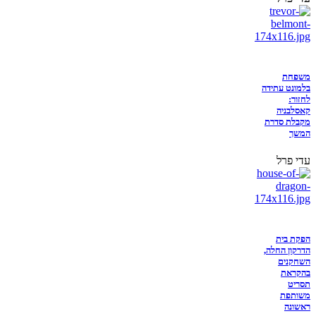
משפחת
בלמונט עתידה
לחזור:
קאסלבניה
מקבלת סדרת
המשך
עדי פרל
הפקת בית
הדרקון החלה,
השחקנים
בהקראת
תסריט
משותפת
ראשונה