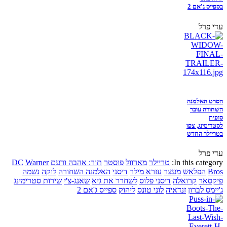
בספייס ג'אם 2
עדי פרל
הסרט האלמנה
השחורה עובר
סופית
לסטרימינג, צפו
בטריילר החדש
עדי פרל
In this category:
טריילר
מארוול
פוסטר
תור: אהבה ורעם
Warner
DC
Bros
הפלאש
מעצר
עזרא מילר
דיסני
האלמנה השחורה
לוקה
נשמה
פיקסאר
קרואלה
דיסני פלוס
לשחרר את גיא
שאנג-צ'י
שירות סטרימינג
ג'יימס לברון
זנדאיה
לוני טונס
ליהוק
ספייס ג'אם 2