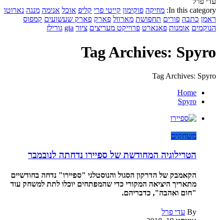
עדי פרל
In this category:
מוזיקה
פוקימון
קייטי פרי
קליפ
אוכל
אנימה
מנגה
נארוטו
ראמן
כתבה
פורים
תחפושת
מארוול
פארק
פארק שעשועים
קמפוס
הנוקמים
אומנות
פאנארט
פרוייקט מעריצים
ציור
gta
גורילז
Tag Archives: Spyro
Tag Archives: Spyro
Home
Spyro
משחקים
הטרילוגיה המחודשת של ספיירו נדחתה לנובמבר
הקאמבק של הדרקון הסגול והנוסטלגי "ספיירו" נדחה בחודשיים
מתאריך היציאה המקורי כדי שהמפתחים יוכלו לתת למשחק עוד
"חום ואהבה", כדבריהם.
By
עדי פרל