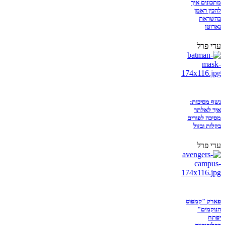
מתכונים איך
להכין ראמן
בהשראת
נארוטו
עדי פרל
נשף מסיכות:
איך לאלתר
מסיכה לפורים
בקלות ובזול
עדי פרל
פארק "קמפוס
הנוקמים"
יפתח