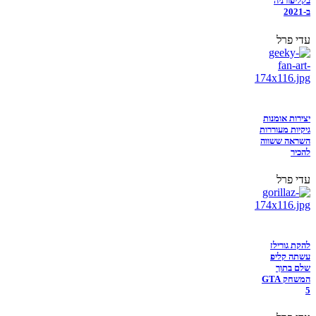
בקליפורניה
ב-2021
עדי פרל
יצירות אומנות
גיקיות מעוררות
השראה ששווה
להכיר
עדי פרל
להקת גורילז
עשתה קליפ
שלם בתוך
המשחק GTA
5