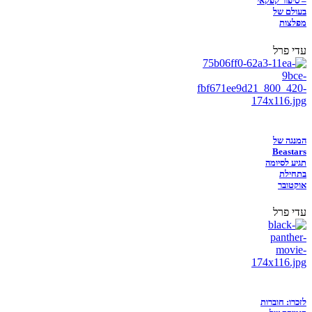
– סיפור קפקאי
בעולם של
מפלצות
עדי פרל
המנגה של
Beastars
תגיע לסיומה
בתחילת
אוקטובר
עדי פרל
לזכרו: חוברות