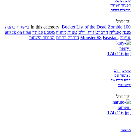
קומיקס של
הפנתר השחור
מופצות בחינם
עדי פרל
Zombie 100
Bucket List of the Dead
In this category:
ביקורת
כתבה
מנגה
אנגליה
הרברט גורג' וולס
טעות
מחווה
מטבע
פאונד
attack on titan
אנימה
Beastars
Monster #8
הורדה בחינם
הפנתר השחור
פוקימון חוגג
25 שנה עם
קליפ חדש של
קייטי פרי
עדי פרל
ארבעה