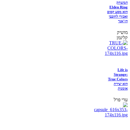
המשחק
Elden Ring
הוא מסע קסום
ואכזרי לחובבי
הז'אנר
מושיק
קלינמן
Life is
Strange:
True Colors
הוא יצירת
אומנות
עדי פרל