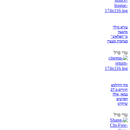
עזרא מילר
מושעה
מ"הפלאש"
בעקבות מעצרו
עדי פרל
בתי הקולנוע
חוזרים ב-27
במאי, אלה
הסרטים
שיוקרנו
עדי פרל