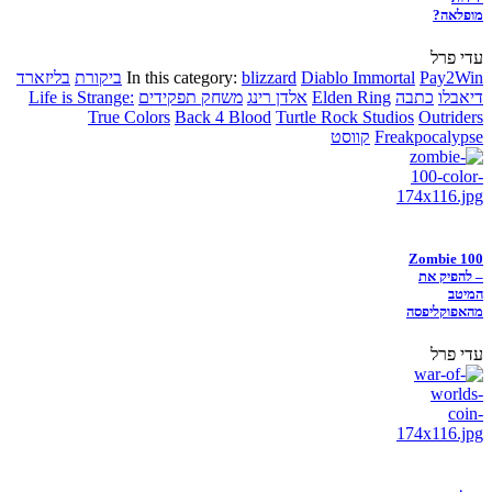
מופלאה?
עדי פרל
Pay2Win
Diablo Immortal
blizzard
In this category:
ביקורת
בליזארד
דיאבלו
כתבה
Elden Ring
אלדן רינג
משחק תפקידים
Life is Strange:
True Colors
Back 4 Blood
Turtle Rock Studios
Outriders
Freakpocalypse
קווסט
Zombie 100
– להפיק את
המיטב
מהאפוקליפסה
עדי פרל