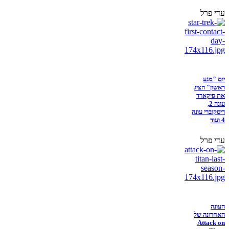
עדי פרל
יום "מגע
ראשון" הציג
את פיקארד
עונה 2,
דיסקוברי עונה
4 ועוד
עדי פרל
העונה
האחרונה של
Attack on