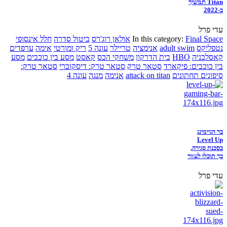
Titan תמשיך
ב-2022
עדי פרל
Final Space
In this category:
אולאן רוג'רס
ביטול סדרה
חלל אינסופי
נטפליקס
adult swim
אנימציה
טריילר
עונה 5
ריק ומורטי
אימה
ערפדים
קאסלבניה
HBO
בית הדרקון
משחקי הכס
קאסט
מסע בין כוכבים
מסע
בין כוכבים: פיקארד
סטאר טרק
סטאר טרק: דיסקוברי
סטאר טרק:
סיפונים תחתונים
attack on titan
אנימה
מנגה
עונה 4
בר הגיימינג
Level Up
בסכנת סגירה,
כך תוכלו לעזור
עדי פרל