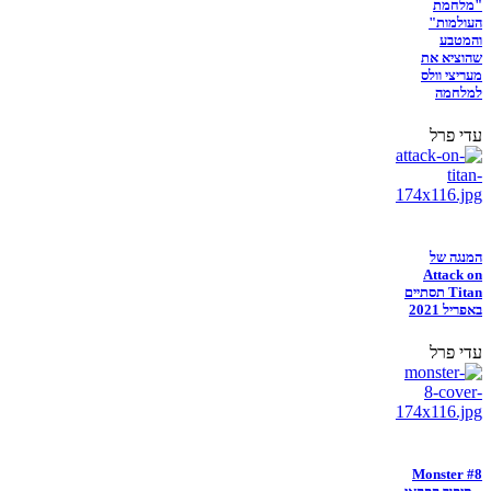
"מלחמת
העולמות"
והמטבע
שהוציא את
מעריצי וולס
למלחמה
עדי פרל
המנגה של
Attack on
Titan תסתיים
באפריל 2021
עדי פרל
Monster #8