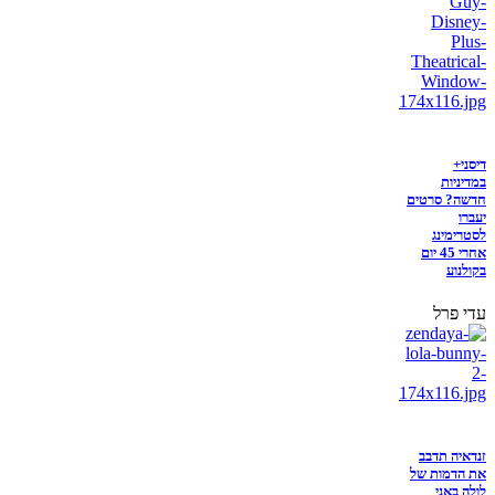
דיסני+
במדיניות
חדשה? סרטים
יעברו
לסטרימינג
אחרי 45 יום
בקולנוע
עדי פרל
זנדאיה תדבב
את הדמות של
לולה באני