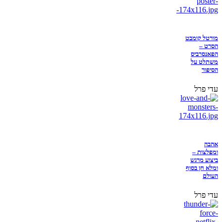
מורטל קומבט
הסרט –
הפאנסרביס
משתלט על
הסיפור
עדי פרל
אהבה
ומפלצות –
ביצוע מרגש
ומלא חן בסוף
העולם
עדי פרל