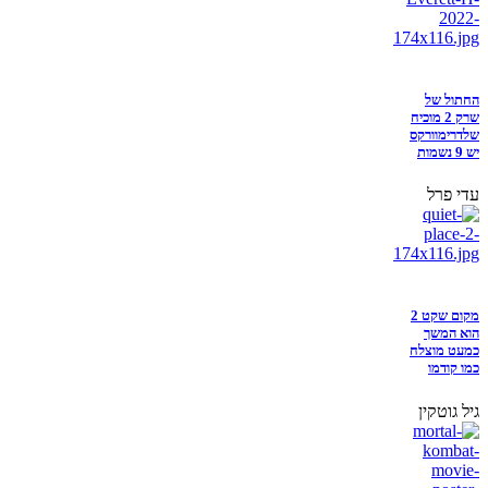
החתול של
שרק 2 מוכיח
שלדרימוורקס
יש 9 נשמות
עדי פרל
מקום שקט 2
הוא המשך
כמעט מוצלח
כמו קודמו
גיל גוטקין