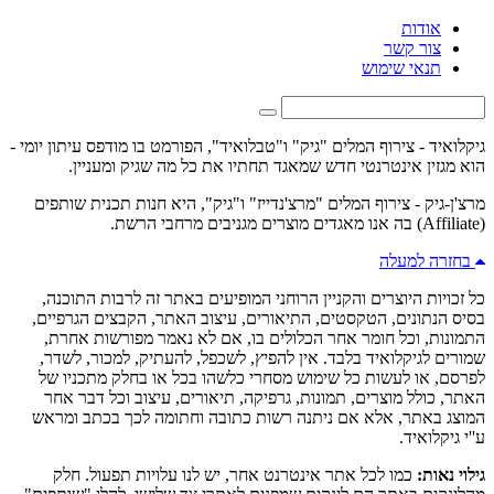
אודות
צור קשר
תנאי שימוש
גיקלואיד - צירוף המלים "גיק" ו"טבלואיד", הפורמט בו מודפס עיתון יומי -
הוא מגזין אינטרנטי חדש שמאגד תחתיו את כל מה שגיק ומעניין.
מרצ'ן-גיק - צירוף המלים "מרצ'נדייז" ו"גיק", היא חנות תכנית שותפים
(Affiliate) בה אנו מאגדים מוצרים מגניבים מרחבי הרשת.
בחזרה למעלה
כל זכויות היוצרים והקניין הרוחני המופיעים באתר זה לרבות התוכנה,
בסיס הנתונים, הטקסטים, התיאורים, עיצוב האתר, הקבצים הגרפיים,
התמונות, וכל חומר אחר הכלולים בו, אם לא נאמר מפורשות אחרת,
שמורים לגיקלואיד בלבד. אין להפיץ, לשכפל, להעתיק, למכור, לשדר,
לפרסם, או לעשות כל שימוש מסחרי כלשהו בכל או בחלק מתכניו של
האתר, כולל מוצרים, תמונות, גרפיקה, תיאורים, עיצוב וכל דבר אחר
המוצג באתר, אלא אם ניתנה רשות כתובה וחתומה לכך בכתב ומראש
ע''י גיקלואיד.
גילוי נאות:
כמו לכל אתר אינטרנט אחר, יש לנו עלויות תפעול. חלק