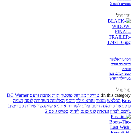
בספייס ג'אם 2
עדי פרל
הסרט האלמנה
השחורה עובר
סופית
לסטרימינג, צפו
בטריילר החדש
עדי פרל
In this category:
טריילר
מארוול
פוסטר
תור: אהבה ורעם
Warner
DC
Bros
הפלאש
מעצר
עזרא מילר
דיסני
האלמנה השחורה
לוקה
נשמה
פיקסאר
קרואלה
דיסני פלוס
לשחרר את גיא
שאנג-צ'י
שירות סטרימינג
ג'יימס לברון
זנדאיה
לוני טונס
ליהוק
ספייס ג'אם 2