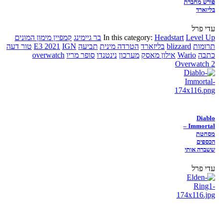
פורש מחברת
בליזארד
עדי פרל
Level Up
Headstart
In this category:
בר גיימינג
קמפיין מימון המונים
תרומות
blizzard
בליזארד
הטרדה מינית
תביעה
IGN
E3 2021
טור דעה
כתבה
Wario
אילון מאסק
מערכון
נינטנדו
סופר מריו
overwatch
Overwatch 2
Diablo
Immortal –
מסחטת
הכספים
ששברה אותי
עדי פרל