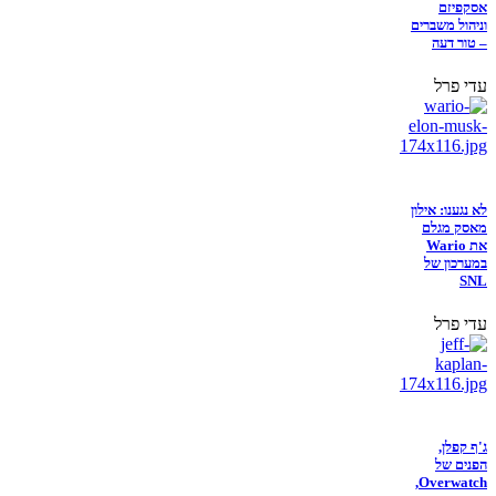
אסקפיזם
וניהול משברים
– טור דעה
עדי פרל
לא נגענו: אילון
מאסק מגלם
את Wario
במערכון של
SNL
עדי פרל
ג'ף קפלן,
הפנים של
Overwatch,