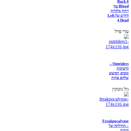
Back 4
Blood עוד
רחוק מלהיות
היורש של Left
4 Dead
עדי פרל
Outriders –
הרעיונות
טובים, הביצוע
שלהם פחות
גיל גוטקין
Freakpocalypse
– תחילתה של
ידידות