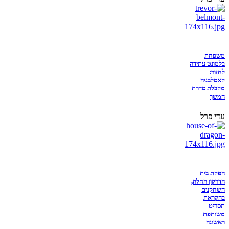
משפחת
בלמונט עתידה
לחזור:
קאסלבניה
מקבלת סדרת
המשך
עדי פרל
הפקת בית
הדרקון החלה,
השחקנים
בהקראת
תסריט
משותפת
ראשונה