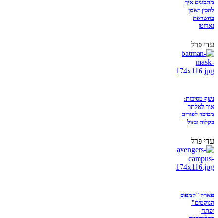
מתכונים איך
להכין ראמן
בהשראת
נארוטו
עדי פרל
נשף מסיכות:
איך לאלתר
מסיכה לפורים
בקלות ובזול
עדי פרל
פארק "קמפוס
הנוקמים"
יפתח