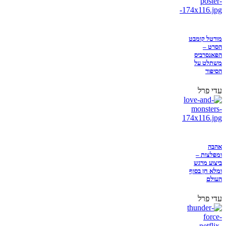
מורטל קומבט
הסרט –
הפאנסרביס
משתלט על
הסיפור
עדי פרל
אהבה
ומפלצות –
ביצוע מרגש
ומלא חן בסוף
העולם
עדי פרל