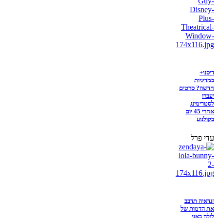
דיסני+
במדיניות
חדשה? סרטים
יעברו
לסטרימינג
אחרי 45 יום
בקולנוע
עדי פרל
זנדאיה תדבב
את הדמות של
לולה באני