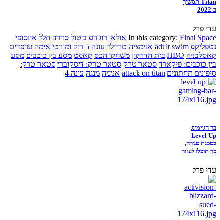
Titan תמשיך
ב-2022
עדי פרל
Final Space
In this category:
אולאן רוג'רס
ביטול סדרה
חלל אינסופי
נטפליקס
adult swim
אנימציה
טריילר
עונה 5
ריק ומורטי
אימה
ערפדים
קאסלבניה
HBO
בית הדרקון
משחקי הכס
קאסט
מסע בין כוכבים
מסע
בין כוכבים: פיקארד
סטאר טרק
סטאר טרק: דיסקוברי
סטאר טרק:
סיפונים תחתונים
attack on titan
אנימה
מנגה
עונה 4
בר הגיימינג
Level Up
בסכנת סגירה,
כך תוכלו לעזור
עדי פרל