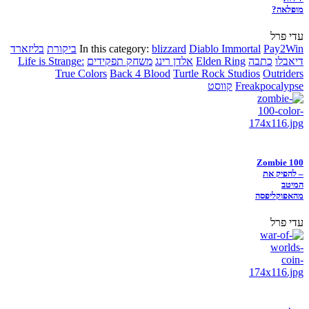
מופלאה?
עדי פרל
Pay2Win
Diablo Immortal
blizzard
In this category:
ביקורת
בליזארד
דיאבלו
כתבה
Elden Ring
אלדן רינג
משחק תפקידים
Life is Strange:
True Colors
Back 4 Blood
Turtle Rock Studios
Outriders
Freakpocalypse
קווסט
Zombie 100
– להפיק את
המיטב
מהאפוקליפסה
עדי פרל