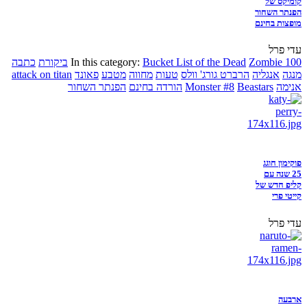
קומיקס של
הפנתר השחור
מופצות בחינם
עדי פרל
Zombie 100
Bucket List of the Dead
In this category:
ביקורת
כתבה
מנגה
אנגליה
הרברט גורג' וולס
טעות
מחווה
מטבע
פאונד
attack on titan
אנימה
Beastars
Monster #8
הורדה בחינם
הפנתר השחור
פוקימון חוגג
25 שנה עם
קליפ חדש של
קייטי פרי
עדי פרל
ארבעה