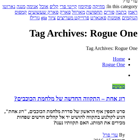
עדי פרל
In this category:
מוזיקה
פוקימון
קייטי פרי
קליפ
אוכל
אנימה
מנגה
נארוטו
ראמן
כתבה
פורים
תחפושת
מארוול
פארק
פארק שעשועים
קמפוס
הנוקמים
אומנות
פאנארט
פרוייקט מעריצים
ציור
gta
גורילז
Tag Archives: Rogue One
Tag Archives: Rogue One
Home
Rogue One
סרטים
רוג אחת – התקווה החדשה של מלחמת הכוכבים?
סרט הספין אוף הראשון של סדרת מלחמת הכוכבים, "רוג אחת",
הגיע לקולנוע בתקווה להושיט יד אל קהלים חדשים שפחות
מכירים את המותג. האם תקוותיו נענו?
By
עדי פרל