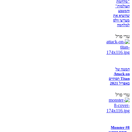
"מלחמת
העולמות"
והמטבע
שהוציא את
מעריצי וולס
למלחמה
עדי פרל
המנגה של
Attack on
Titan תסתיים
באפריל 2021
עדי פרל
Monster #8