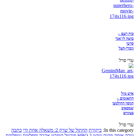
כוח רעם –
בושה לז'אנר
סרטי
גיבורי-העל
עדי פרל
איש מזל
התאומים –
הניסוי הקולנועי
שמכאיב
בעיניים
עדי פרל
In this category:
ביקורת
החתול של שרק 2: משאלה אחת ודי
כתבה
שרק
אימה
מקום שקט 2
HBO
מורטל קומבט
אהבה ומפלצות
נטפליקס