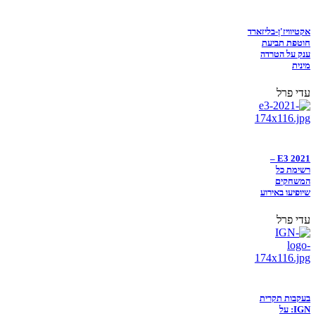
אקטיוויז'ן-בליזארד
חוטפת תביעת
ענק על הטרדה
מינית
עדי פרל
E3 2021 –
רשימת כל
המשחקים
שיופיעו באירוע
עדי פרל
בעקבות תקרית
IGN: על