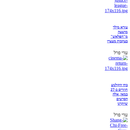
עזרא מילר
מושעה
מ"הפלאש"
בעקבות מעצרו
עדי פרל
בתי הקולנוע
חוזרים ב-27
במאי, אלה
הסרטים
שיוקרנו
עדי פרל