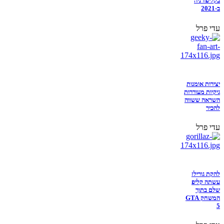
בקליפורניה
ב-2021
עדי פרל
יצירות אומנות
גיקיות מעוררות
השראה ששווה
להכיר
עדי פרל
להקת גורילז
עשתה קליפ
שלם בתוך
המשחק GTA
5