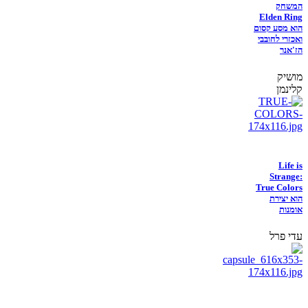
המשחק
Elden Ring
הוא מסע קסום
ואכזרי לחובבי
הז'אנר
מושיק
קלינמן
Life is
Strange:
True Colors
הוא יצירת
אומנות
עדי פרל