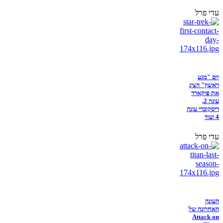
עדי פרל
יום "מגע
ראשון" הציג
את פיקארד
עונה 2,
דיסקוברי עונה
4 ועוד
עדי פרל
העונה
האחרונה של
Attack on