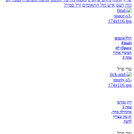
כוח רעם
איש מזל התאומים
וויל סמית'
חלל אינסופי
(Final
Space) לא
תמשיך אחרי
עונה 3
עדי פרל
ריק ומורטי
עונה 5
מתחילה מחר,
זה מה שצריך
לדעת
עדי פרל