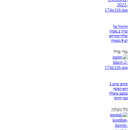
החתול של
שרק 2 מוכיח
שלדרימוורקס
יש 9 נשמות
עדי פרל
מקום שקט 2
הוא המשך
כמעט מוצלח
כמו קודמו
גיל גוטקין