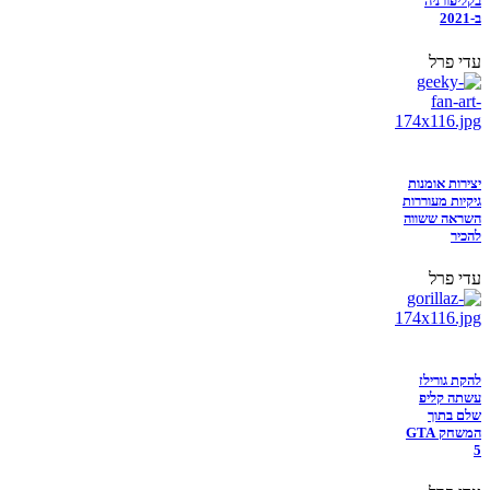
בקליפורניה
ב-2021
עדי פרל
יצירות אומנות
גיקיות מעוררות
השראה ששווה
להכיר
עדי פרל
להקת גורילז
עשתה קליפ
שלם בתוך
המשחק GTA
5