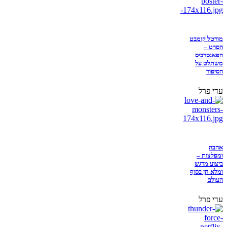
מורטל קומבט
הסרט –
הפאנסרביס
משתלט על
הסיפור
עדי פרל
אהבה
ומפלצות –
ביצוע מרגש
ומלא חן בסוף
העולם
עדי פרל