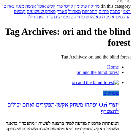
עדי פרל
In this category:
מוזיקה
פוקימון
קייטי פרי
קליפ
אוכל
אנימה
מנגה
נארוטו
ראמן
כתבה
פורים
תחפושת
מארוול
פארק
פארק שעשועים
קמפוס
הנוקמים
אומנות
פאנארט
פרוייקט מעריצים
ציור
gta
גורילז
Tag Archives: ori and the blind
forest
Tag Archives: ori and the blind forest
Home
ori and the blind forest
משחקים
יוצרי Ori יפתחו משחק אקשן-תפקידים ואתם יכולים
להצטרף
המפתחת פרסמה מודעה לפיה ברצונה לעשות "מהפכה" בז'אנר
משחקי האקשן-תפקידים והיא מחפשת מעצב משחקים שיצטרף