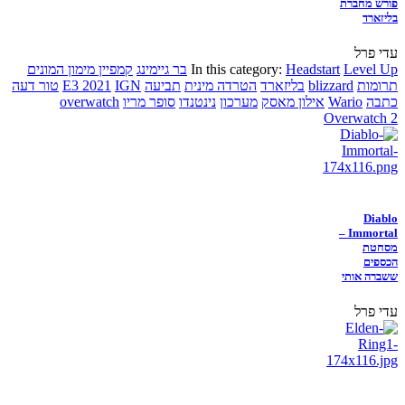
פורש מחברת
בליזארד
עדי פרל
Level Up
Headstart
In this category:
בר גיימינג
קמפיין מימון המונים
תרומות
blizzard
בליזארד
הטרדה מינית
תביעה
IGN
E3 2021
טור דעה
כתבה
Wario
אילון מאסק
מערכון
נינטנדו
סופר מריו
overwatch
Overwatch 2
Diablo
Immortal –
מסחטת
הכספים
ששברה אותי
עדי פרל