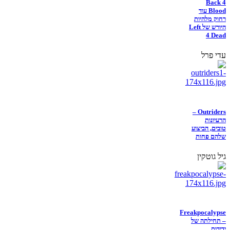
Back 4
Blood עוד
רחוק מלהיות
היורש של Left
4 Dead
עדי פרל
Outriders –
הרעיונות
טובים, הביצוע
שלהם פחות
גיל גוטקין
Freakpocalypse
– תחילתה של
ידידות