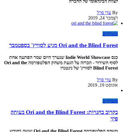
לצוות הבינלאומי של החברה
By
עדי פרל
דצמבר 24, 2019
משחקים
Ori and the Blind Forest מגיע לסוויץ' בספטמבר
כנס Indie World Showcase שנערך היום שמר הפתעה אחת
לסוף השידור - הכרזה על הגעת משחק הפלטפורמה Ori and the
Blind Forest לסוויץ' של נינטנדו
By
עדי פרל
אוגוסט 19, 2019
משחקים
בקרוב בחנויות: Ori and the Blind Forest בעותק
פיזי
משחק הפלטפורמה Ori and the Blind Forest יעשה בחודש