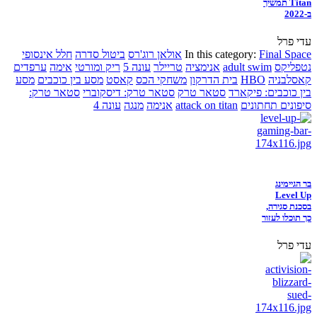
Titan תמשיך
ב-2022
עדי פרל
Final Space
In this category:
אולאן רוג'רס
ביטול סדרה
חלל אינסופי
נטפליקס
adult swim
אנימציה
טריילר
עונה 5
ריק ומורטי
אימה
ערפדים
קאסלבניה
HBO
בית הדרקון
משחקי הכס
קאסט
מסע בין כוכבים
מסע
בין כוכבים: פיקארד
סטאר טרק
סטאר טרק: דיסקוברי
סטאר טרק:
סיפונים תחתונים
attack on titan
אנימה
מנגה
עונה 4
בר הגיימינג
Level Up
בסכנת סגירה,
כך תוכלו לעזור
עדי פרל