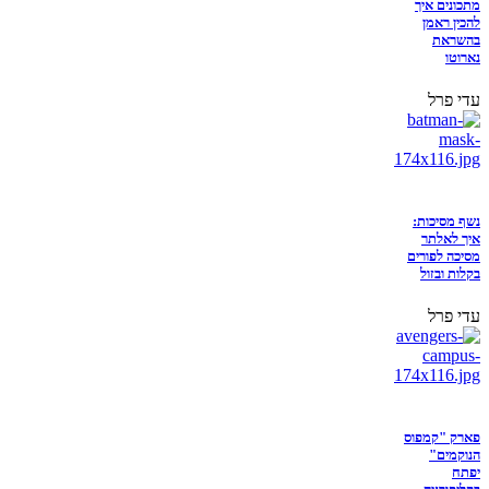
מתכונים איך
להכין ראמן
בהשראת
נארוטו
עדי פרל
נשף מסיכות:
איך לאלתר
מסיכה לפורים
בקלות ובזול
עדי פרל
פארק "קמפוס
הנוקמים"
יפתח