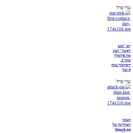
עדי פרל
יום "מגע
ראשון" הציג
את פיקארד
עונה 2,
דיסקוברי עונה
4 ועוד
עדי פרל
העונה
האחרונה של
Attack on