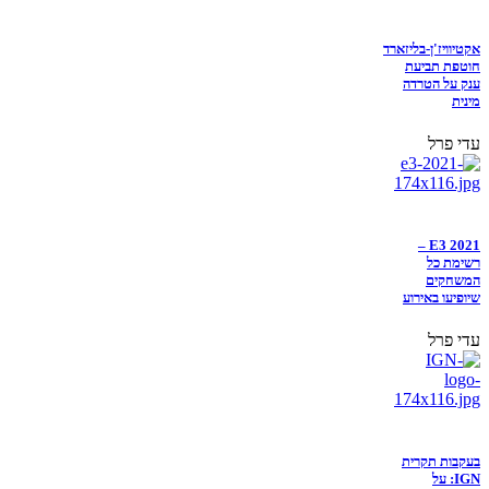
אקטיוויז'ן-בליזארד
חוטפת תביעת
ענק על הטרדה
מינית
עדי פרל
E3 2021 –
רשימת כל
המשחקים
שיופיעו באירוע
עדי פרל
בעקבות תקרית
IGN: על