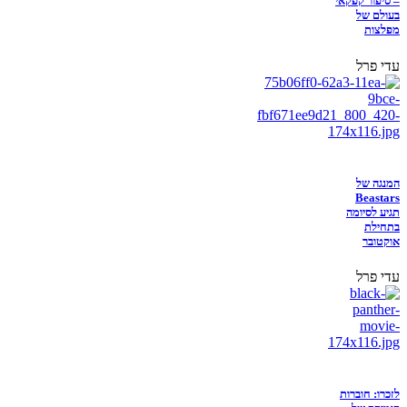
– סיפור קפקאי
בעולם של
מפלצות
עדי פרל
המנגה של
Beastars
תגיע לסיומה
בתחילת
אוקטובר
עדי פרל
לזכרו: חוברות