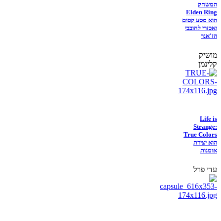
המשחק
Elden Ring
הוא מסע קסום
ואכזרי לחובבי
הז'אנר
מושיק
קלינמן
Life is
Strange:
True Colors
הוא יצירת
אומנות
עדי פרל