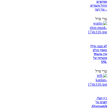
אסקפיזם
וניהול משברים
– טור דעה
עדי פרל
לא נגענו: אילון
מאסק מגלם
את Wario
במערכון של
SNL
עדי פרל
ג'ף קפלן,
הפנים של
Overwatch,