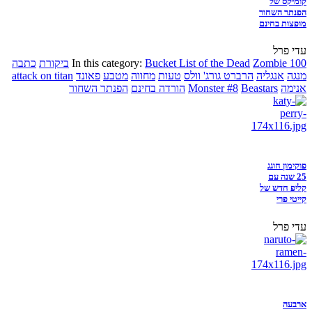
קומיקס של
הפנתר השחור
מופצות בחינם
עדי פרל
Zombie 100
Bucket List of the Dead
In this category:
ביקורת
כתבה
מנגה
אנגליה
הרברט גורג' וולס
טעות
מחווה
מטבע
פאונד
attack on titan
אנימה
Beastars
Monster #8
הורדה בחינם
הפנתר השחור
פוקימון חוגג
25 שנה עם
קליפ חדש של
קייטי פרי
עדי פרל
ארבעה