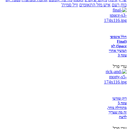
כוח רעם
איש מזל התאומים
וויל סמית'
חלל אינסופי
(Final
Space) לא
תמשיך אחרי
עונה 3
עדי פרל
ריק ומורטי
עונה 5
מתחילה מחר,
זה מה שצריך
לדעת
עדי פרל