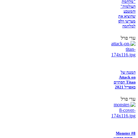
"מלחמת
העולמות"
והמטבע
שהוציא את
מעריצי וולס
למלחמה
עדי פרל
המנגה של
Attack on
Titan תסתיים
באפריל 2021
עדי פרל
Monster #8