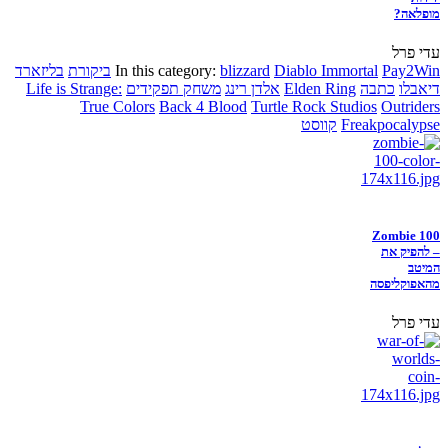
מופלאה?
עדי פרל
Pay2Win
Diablo Immortal
blizzard
In this category:
ביקורת
בליזארד
דיאבלו
כתבה
Elden Ring
אלדן רינג
משחק תפקידים
Life is Strange:
True Colors
Back 4 Blood
Turtle Rock Studios
Outriders
Freakpocalypse
קווסט
Zombie 100
– להפיק את
המיטב
מהאפוקליפסה
עדי פרל