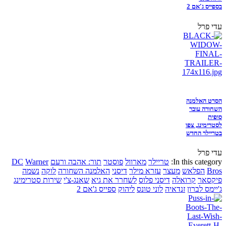
בספייס ג'אם 2
עדי פרל
הסרט האלמנה
השחורה עובר
סופית
לסטרימינג, צפו
בטריילר החדש
עדי פרל
In this category:
טריילר
מארוול
פוסטר
תור: אהבה ורעם
Warner
DC
Bros
הפלאש
מעצר
עזרא מילר
דיסני
האלמנה השחורה
לוקה
נשמה
פיקסאר
קרואלה
דיסני פלוס
לשחרר את גיא
שאנג-צ'י
שירות סטרימינג
ג'יימס לברון
זנדאיה
לוני טונס
ליהוק
ספייס ג'אם 2