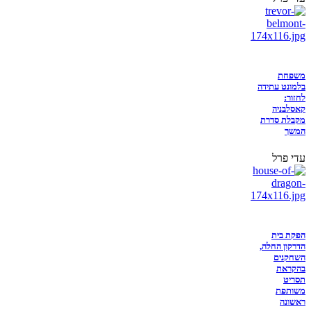
משפחת
בלמונט עתידה
לחזור:
קאסלבניה
מקבלת סדרת
המשך
עדי פרל
הפקת בית
הדרקון החלה,
השחקנים
בהקראת
תסריט
משותפת
ראשונה