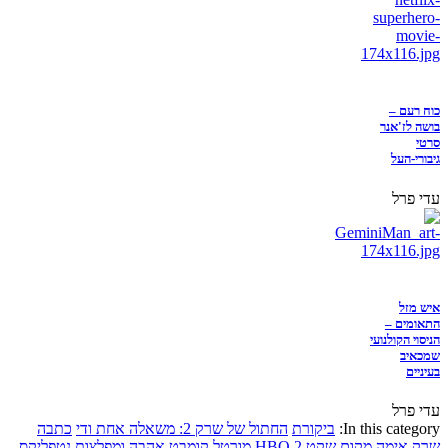
כוח רעם –
בושה לז'אנר
סרטי
גיבורי-העל
עדי פרל
איש מזל
התאומים –
הניסוי הקולנועי
שמכאיב
בעיניים
עדי פרל
In this category:
ביקורת
החתול של שרק 2: משאלה אחת ודי
כתבה
שרק
אימה
מקום שקט 2
HBO
מורטל קומבט
אהבה ומפלצות
נטפליקס