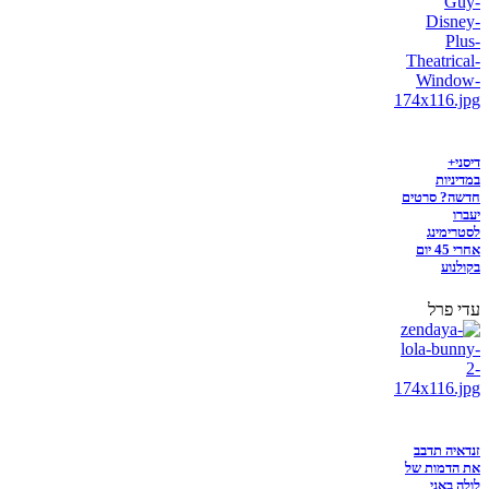
דיסני+
במדיניות
חדשה? סרטים
יעברו
לסטרימינג
אחרי 45 יום
בקולנוע
עדי פרל
זנדאיה תדבב
את הדמות של
לולה באני