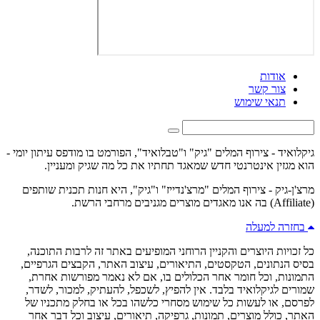
אודות
צור קשר
תנאי שימוש
גיקלואיד - צירוף המלים "גיק" ו"טבלואיד", הפורמט בו מודפס עיתון יומי -
הוא מגזין אינטרנטי חדש שמאגד תחתיו את כל מה שגיק ומעניין.
מרצ'ן-גיק - צירוף המלים "מרצ'נדייז" ו"גיק", היא חנות תכנית שותפים
(Affiliate) בה אנו מאגדים מוצרים מגניבים מרחבי הרשת.
בחזרה למעלה
כל זכויות היוצרים והקניין הרוחני המופיעים באתר זה לרבות התוכנה,
בסיס הנתונים, הטקסטים, התיאורים, עיצוב האתר, הקבצים הגרפיים,
התמונות, וכל חומר אחר הכלולים בו, אם לא נאמר מפורשות אחרת,
שמורים לגיקלואיד בלבד. אין להפיץ, לשכפל, להעתיק, למכור, לשדר,
לפרסם, או לעשות כל שימוש מסחרי כלשהו בכל או בחלק מתכניו של
האתר, כולל מוצרים, תמונות, גרפיקה, תיאורים, עיצוב וכל דבר אחר