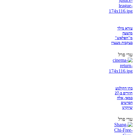
עזרא מילר
מושעה
מ"הפלאש"
בעקבות מעצרו
עדי פרל
בתי הקולנוע
חוזרים ב-27
במאי, אלה
הסרטים
שיוקרנו
עדי פרל