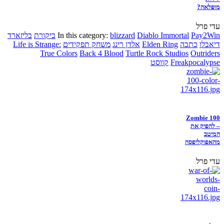
מופלאה?
עדי פרל
Pay2Win
Diablo Immortal
blizzard
In this category:
ביקורת
בליזארד
דיאבלו
כתבה
Elden Ring
אלדן רינג
משחק תפקידים
Life is Strange:
True Colors
Back 4 Blood
Turtle Rock Studios
Outriders
Freakpocalypse
קווסט
Zombie 100
– להפיק את
המיטב
מהאפוקליפסה
עדי פרל