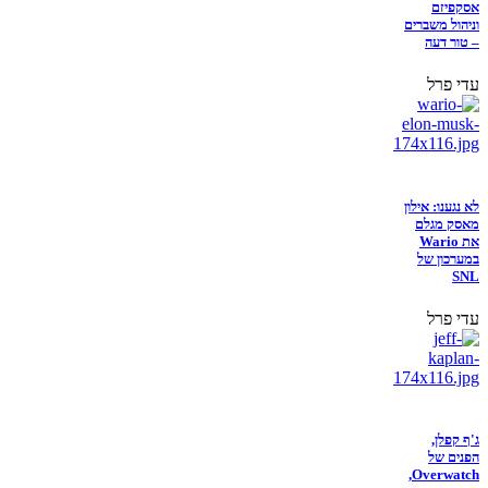
אסקפיזם
וניהול משברים
– טור דעה
עדי פרל
לא נגענו: אילון
מאסק מגלם
את Wario
במערכון של
SNL
עדי פרל
ג'ף קפלן,
הפנים של
Overwatch,