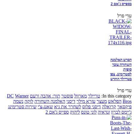
בספייס ג'אם 2
עדי פרל
הסרט האלמנה
השחורה עובר
סופית
לסטרימינג, צפו
בטריילר החדש
עדי פרל
In this category:
טריילר
מארוול
פוסטר
תור: אהבה ורעם
Warner
DC
Bros
הפלאש
מעצר
עזרא מילר
דיסני
האלמנה השחורה
לוקה
נשמה
פיקסאר
קרואלה
דיסני פלוס
לשחרר את גיא
שאנג-צ'י
שירות סטרימינג
ג'יימס לברון
זנדאיה
לוני טונס
ליהוק
ספייס ג'אם 2