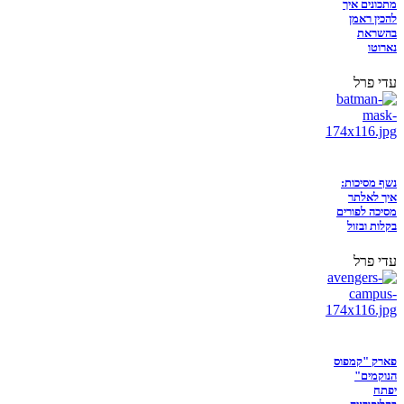
מתכונים איך
להכין ראמן
בהשראת
נארוטו
עדי פרל
נשף מסיכות:
איך לאלתר
מסיכה לפורים
בקלות ובזול
עדי פרל
פארק "קמפוס
הנוקמים"
יפתח