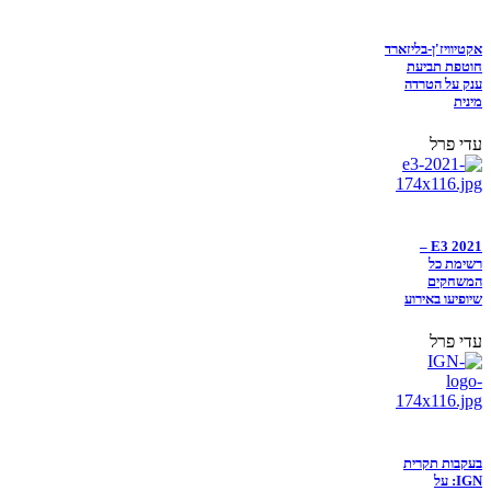
אקטיוויז'ן-בליזארד
חוטפת תביעת
ענק על הטרדה
מינית
עדי פרל
E3 2021 –
רשימת כל
המשחקים
שיופיעו באירוע
עדי פרל
בעקבות תקרית
IGN: על