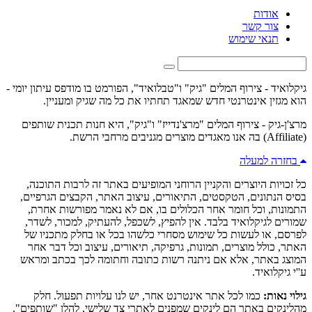
אודות
צור קשר
תנאי שימוש
גיקלואיד - צירוף המלים "גיק" ו"טבלואיד", הפורמט בו מודפס עיתון יומי -
הוא מגזין אינטרנטי חדש שמאגד תחתיו את כל מה שגיק ומעניין.
מרצ'ן-גיק - צירוף המלים "מרצ'נדייז" ו"גיק", היא חנות תכנית שותפים
(Affiliate) בה אנו מאגדים מוצרים מגניבים מרחבי הרשת.
בחזרה למעלה
כל זכויות היוצרים והקניין הרוחני המופיעים באתר זה לרבות התוכנה,
בסיס הנתונים, הטקסטים, התיאורים, עיצוב האתר, הקבצים הגרפיים,
התמונות, וכל חומר אחר הכלולים בו, אם לא נאמר מפורשות אחרת,
שמורים לגיקלואיד בלבד. אין להפיץ, לשכפל, להעתיק, למכור, לשדר,
לפרסם, או לעשות כל שימוש מסחרי כלשהו בכל או בחלק מתכניו של
האתר, כולל מוצרים, תמונות, גרפיקה, תיאורים, עיצוב וכל דבר אחר
המוצג באתר, אלא אם ניתנה רשות כתובה וחתומה לכך בכתב ומראש
ע''י גיקלואיד.
גילוי נאות:
כמו לכל אתר אינטרנט אחר, יש לנו עלויות תפעול. חלק
מהלינקים באתר הם לינקים שמפנים לאתרי צד שלישי, להלן "שותפים".