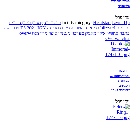
פורש מחברת
בליזארד
עדי פרל
Level Up
Headstart
In this category:
בר גיימינג
קמפיין מימון המונים
תרומות
blizzard
בליזארד
הטרדה מינית
תביעה
IGN
E3 2021
טור דעה
כתבה
Wario
אילון מאסק
מערכון
נינטנדו
סופר מריו
overwatch
Overwatch 2
Diablo
Immortal –
מסחטת
הכספים
ששברה אותי
עדי פרל