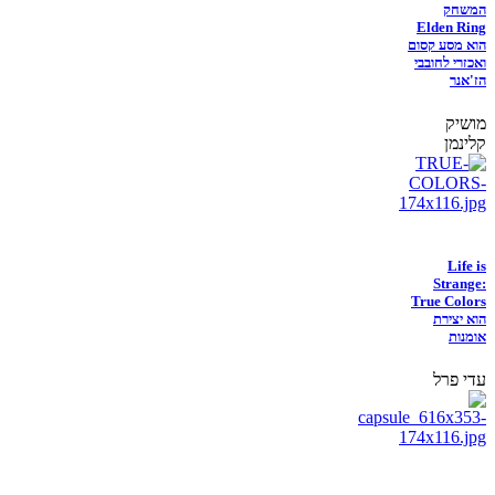
המשחק
Elden Ring
הוא מסע קסום
ואכזרי לחובבי
הז'אנר
מושיק
קלינמן
Life is
Strange:
True Colors
הוא יצירת
אומנות
עדי פרל