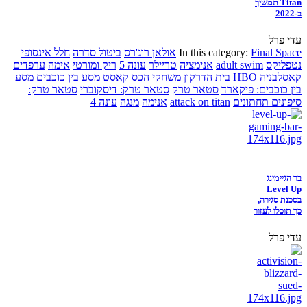
Titan תמשיך
ב-2022
עדי פרל
Final Space
In this category:
אולאן רוג'רס
ביטול סדרה
חלל אינסופי
נטפליקס
adult swim
אנימציה
טריילר
עונה 5
ריק ומורטי
אימה
ערפדים
קאסלבניה
HBO
בית הדרקון
משחקי הכס
קאסט
מסע בין כוכבים
מסע
בין כוכבים: פיקארד
סטאר טרק
סטאר טרק: דיסקוברי
סטאר טרק:
סיפונים תחתונים
attack on titan
אנימה
מנגה
עונה 4
בר הגיימינג
Level Up
בסכנת סגירה,
כך תוכלו לעזור
עדי פרל