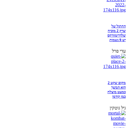
החתול של
שרק 2 מוכיח
שלדרימוורקס
יש 9 נשמות
עדי פרל
מקום שקט 2
הוא המשך
כמעט מוצלח
כמו קודמו
גיל גוטקין