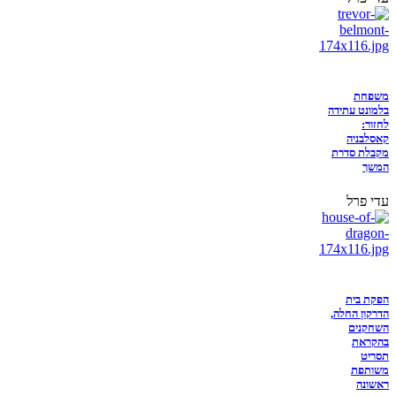
משפחת
בלמונט עתידה
לחזור:
קאסלבניה
מקבלת סדרת
המשך
עדי פרל
הפקת בית
הדרקון החלה,
השחקנים
בהקראת
תסריט
משותפת
ראשונה