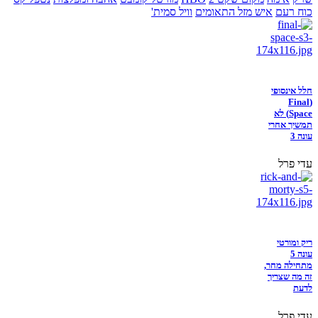
כוח רעם
איש מזל התאומים
וויל סמית'
חלל אינסופי
(Final
Space) לא
תמשיך אחרי
עונה 3
עדי פרל
ריק ומורטי
עונה 5
מתחילה מחר,
זה מה שצריך
לדעת
עדי פרל