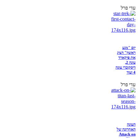
עדי פרל
יום "מגע
ראשון" הציג
את פיקארד
עונה 2,
דיסקוברי עונה
4 ועוד
עדי פרל
העונה
האחרונה של
Attack on