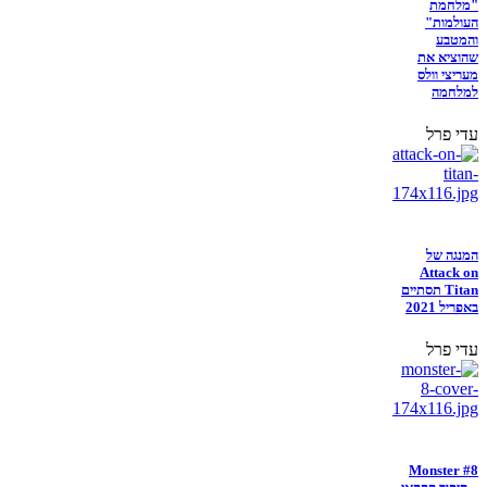
"מלחמת
העולמות"
והמטבע
שהוציא את
מעריצי וולס
למלחמה
עדי פרל
המנגה של
Attack on
Titan תסתיים
באפריל 2021
עדי פרל
Monster #8