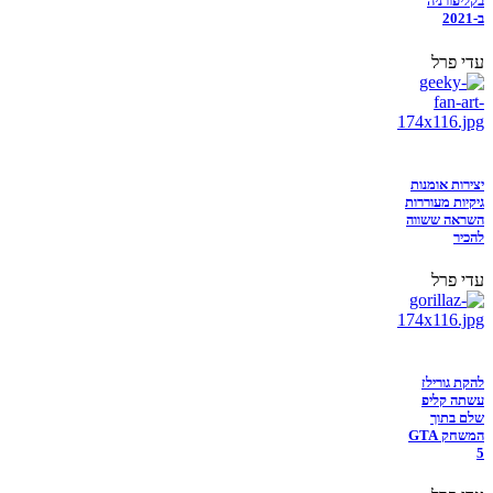
בקליפורניה
ב-2021
עדי פרל
יצירות אומנות
גיקיות מעוררות
השראה ששווה
להכיר
עדי פרל
להקת גורילז
עשתה קליפ
שלם בתוך
המשחק GTA
5