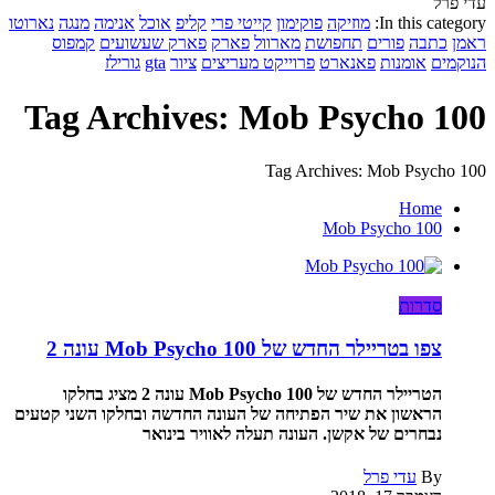
עדי פרל
In this category:
מוזיקה
פוקימון
קייטי פרי
קליפ
אוכל
אנימה
מנגה
נארוטו
ראמן
כתבה
פורים
תחפושת
מארוול
פארק
פארק שעשועים
קמפוס
הנוקמים
אומנות
פאנארט
פרוייקט מעריצים
ציור
gta
גורילז
Tag Archives: Mob Psycho 100
Tag Archives: Mob Psycho 100
Home
Mob Psycho 100
סדרות
צפו בטריילר החדש של Mob Psycho 100 עונה 2
הטריילר החדש של Mob Psycho 100 עונה 2 מציג בחלקו
הראשון את שיר הפתיחה של העונה החדשה ובחלקו השני קטעים
נבחרים של אקשן. העונה תעלה לאוויר בינואר
By
עדי פרל