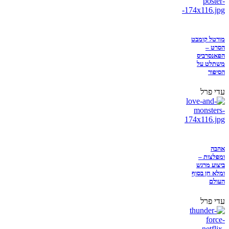
מורטל קומבט
הסרט –
הפאנסרביס
משתלט על
הסיפור
עדי פרל
אהבה
ומפלצות –
ביצוע מרגש
ומלא חן בסוף
העולם
עדי פרל