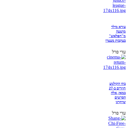
עזרא מילר
מושעה
מ"הפלאש"
בעקבות מעצרו
עדי פרל
בתי הקולנוע
חוזרים ב-27
במאי, אלה
הסרטים
שיוקרנו
עדי פרל