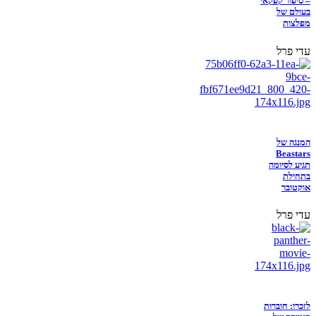
– סיפור קפקאי
בעולם של
מפלצות
עדי פרל
המנגה של
Beastars
תגיע לסיומה
בתחילת
אוקטובר
עדי פרל
לזכרו: חוברות