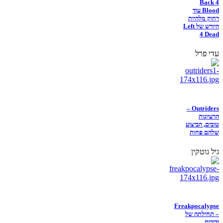
Back 4
Blood עוד
רחוק מלהיות
היורש של Left
4 Dead
עדי פרל
Outriders –
הרעיונות
טובים, הביצוע
שלהם פחות
גיל גוטקין
Freakpocalypse
– תחילתה של
ידידות