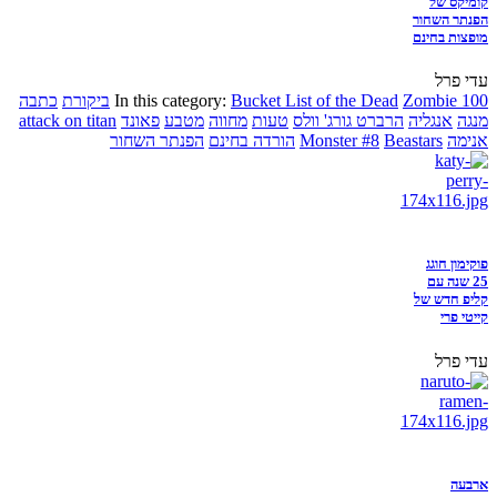
קומיקס של
הפנתר השחור
מופצות בחינם
עדי פרל
Zombie 100
Bucket List of the Dead
In this category:
ביקורת
כתבה
מנגה
אנגליה
הרברט גורג' וולס
טעות
מחווה
מטבע
פאונד
attack on titan
אנימה
Beastars
Monster #8
הורדה בחינם
הפנתר השחור
פוקימון חוגג
25 שנה עם
קליפ חדש של
קייטי פרי
עדי פרל
ארבעה