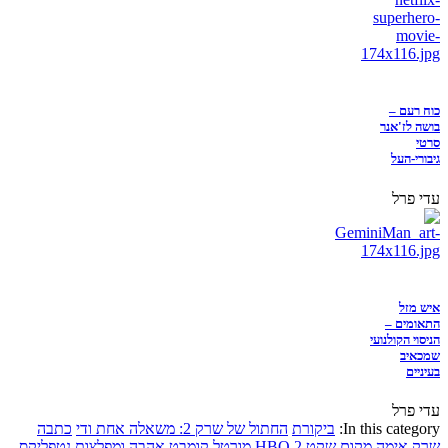
כוח רעם –
בושה לז'אנר
סרטי
גיבורי-העל
עדי פרל
איש מזל
התאומים –
הניסוי הקולנועי
שמכאיב
בעיניים
עדי פרל
In this category:
ביקורת
החתול של שרק 2: משאלה אחת ודי
כתבה
שרק
אימה
מקום שקט 2
HBO
מורטל קומבט
אהבה ומפלצות
נטפליקס