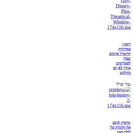
דיסני+
במדיניות
חדשה? סרטים
יעברו
לסטרימינג
אחרי 45 יום
בקולנוע
עדי פרל
זנדאיה תדבב
את הדמות של
לולה באני