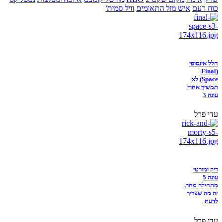
כוח רעם
איש מזל התאומים
וויל סמית'
חלל אינסופי
(Final
Space) לא
תמשיך אחרי
עונה 3
עדי פרל
ריק ומורטי
עונה 5
מתחילה מחר,
זה מה שצריך
לדעת
עדי פרל