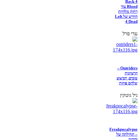
Back 4
Blood עוד
רחוק מלהיות
היורש של Left
4 Dead
עדי פרל
Outriders –
הרעיונות
טובים, הביצוע
שלהם פחות
גיל גוטקין
Freakpocalypse
– תחילתה של
ידידות