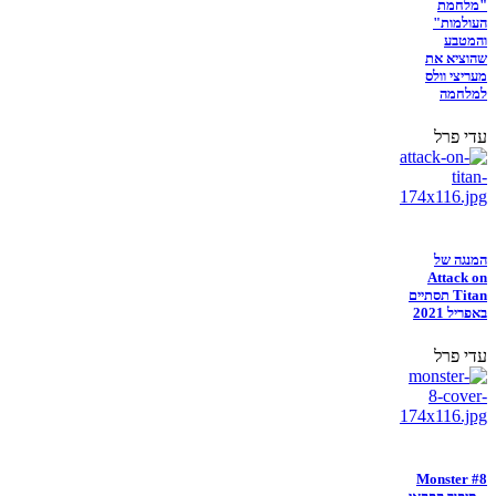
"מלחמת
העולמות"
והמטבע
שהוציא את
מעריצי וולס
למלחמה
עדי פרל
המנגה של
Attack on
Titan תסתיים
באפריל 2021
עדי פרל
Monster #8