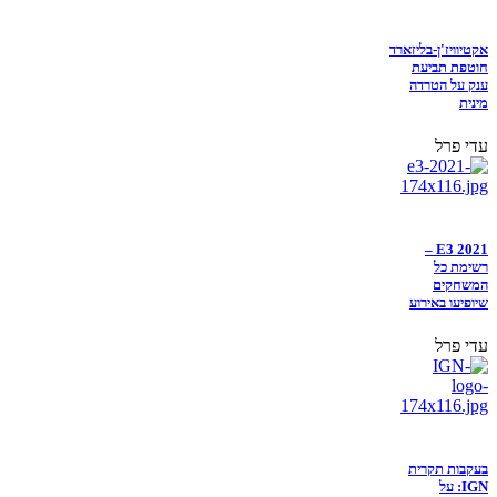
אקטיוויז'ן-בליזארד
חוטפת תביעת
ענק על הטרדה
מינית
עדי פרל
E3 2021 –
רשימת כל
המשחקים
שיופיעו באירוע
עדי פרל
בעקבות תקרית
IGN: על