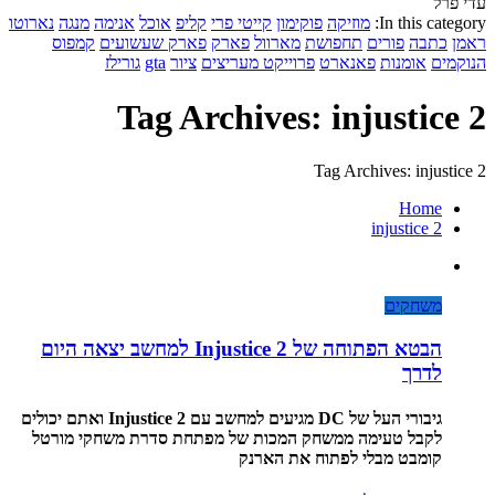
עדי פרל
In this category:
מוזיקה
פוקימון
קייטי פרי
קליפ
אוכל
אנימה
מנגה
נארוטו
ראמן
כתבה
פורים
תחפושת
מארוול
פארק
פארק שעשועים
קמפוס
הנוקמים
אומנות
פאנארט
פרוייקט מעריצים
ציור
gta
גורילז
Tag Archives: injustice 2
Tag Archives: injustice 2
Home
injustice 2
משחקים
הבטא הפתוחה של Injustice 2 למחשב יצאה היום
לדרך
גיבורי העל של DC מגיעים למחשב עם Injustice 2 ואתם יכולים
לקבל טעימה ממשחק המכות של מפתחת סדרת משחקי מורטל
קומבט מבלי לפתוח את הארנק