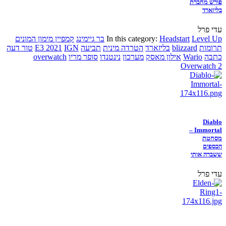
פורש מחברת
בליזארד
עדי פרל
Level Up
Headstart
In this category:
בר גיימינג
קמפיין מימון המונים
תרומות
blizzard
בליזארד
הטרדה מינית
תביעה
IGN
E3 2021
טור דעה
כתבה
Wario
אילון מאסק
מערכון
נינטנדו
סופר מריו
overwatch
Overwatch 2
Diablo
Immortal –
מסחטת
הכספים
ששברה אותי
עדי פרל