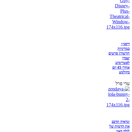
דיסני+
במדיניות
חדשה? סרטים
יעברו
לסטרימינג
אחרי 45 יום
בקולנוע
עדי פרל
זנדאיה תדבב
את הדמות של
לולה באני