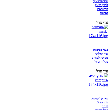
מתכונים איך
להכין ראמן
בהשראת
נארוטו
עדי פרל
נשף מסיכות:
איך לאלתר
מסיכה לפורים
בקלות ובזול
עדי פרל
פארק "קמפוס
הנוקמים"
יפתח