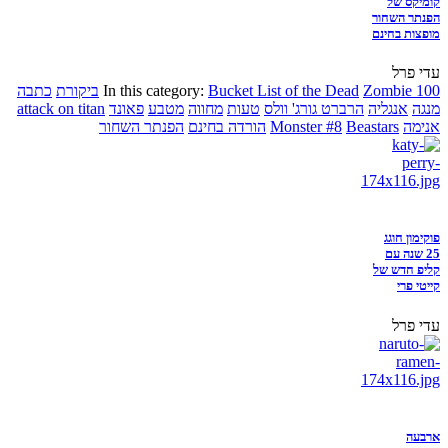
קומיקס של
הפנתר השחור
מופצות בחינם
עדי פרל
Zombie 100
Bucket List of the Dead
In this category:
ביקורת
כתבה
מנגה
אנגליה
הרברט גורג' וולס
טעות
מחווה
מטבע
פאונד
attack on titan
אנימה
Beastars
Monster #8
הורדה בחינם
הפנתר השחור
פוקימון חוגג
25 שנה עם
קליפ חדש של
קייטי פרי
עדי פרל
ארבעה