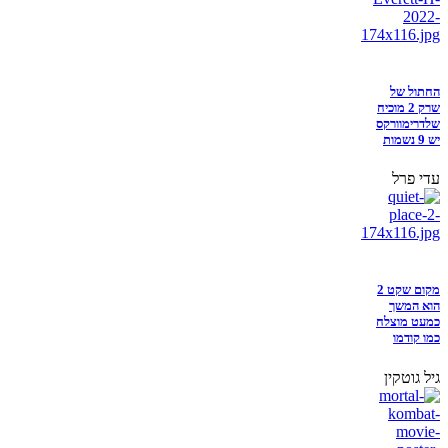
החתול של
שרק 2 מוכיח
שלדרימוורקס
יש 9 נשמות
עדי פרל
מקום שקט 2
הוא המשך
כמעט מוצלח
כמו קודמו
גיל גוטקין