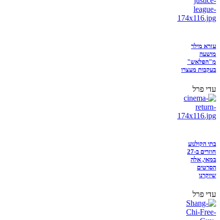
עזרא מילר
מושעה
מ"הפלאש"
בעקבות מעצרו
עדי פרל
בתי הקולנוע
חוזרים ב-27
במאי, אלה
הסרטים
שיוקרנו
עדי פרל