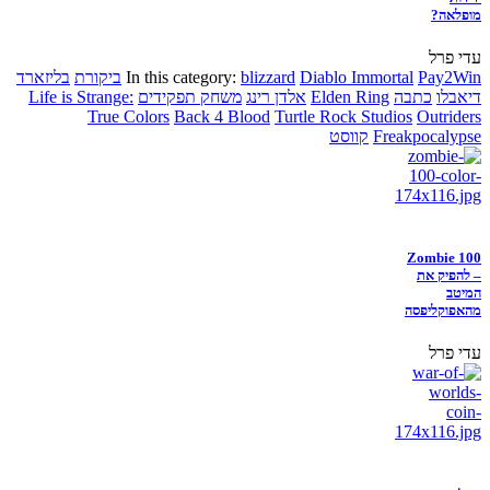
מופלאה?
עדי פרל
Pay2Win
Diablo Immortal
blizzard
In this category:
ביקורת
בליזארד
דיאבלו
כתבה
Elden Ring
אלדן רינג
משחק תפקידים
Life is Strange:
True Colors
Back 4 Blood
Turtle Rock Studios
Outriders
Freakpocalypse
קווסט
Zombie 100
– להפיק את
המיטב
מהאפוקליפסה
עדי פרל