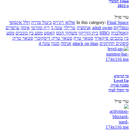
Titan תמשיך
ב-2022
עדי פרל
Final Space
In this category:
אולאן רוג'רס
ביטול סדרה
חלל אינסופי
נטפליקס
adult swim
אנימציה
טריילר
עונה 5
ריק ומורטי
אימה
ערפדים
קאסלבניה
HBO
בית הדרקון
משחקי הכס
קאסט
מסע בין כוכבים
מסע
בין כוכבים: פיקארד
סטאר טרק
סטאר טרק: דיסקוברי
סטאר טרק:
סיפונים תחתונים
attack on titan
אנימה
מנגה
עונה 4
בר הגיימינג
Level Up
בסכנת סגירה,
כך תוכלו לעזור
עדי פרל