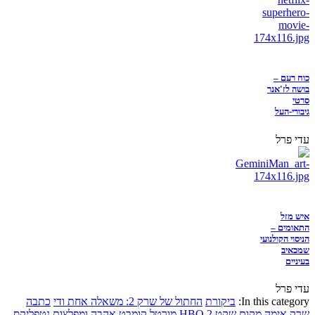
כוח רעם –
בושה לז'אנר
סרטי
גיבורי-העל
עדי פרל
איש מזל
התאומים –
הניסוי הקולנועי
שמכאיב
בעיניים
עדי פרל
In this category:
ביקורת
החתול של שרק 2: משאלה אחת ודי
כתבה
שרק
אימה
מקום שקט 2
HBO
מורטל קומבט
אהבה ומפלצות
נטפליקס