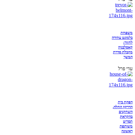
משפחת
בלמונט עתידה
לחזור:
קאסלבניה
מקבלת סדרת
המשך
עדי פרל
הפקת בית
הדרקון החלה,
השחקנים
בהקראת
תסריט
משותפת
ראשונה