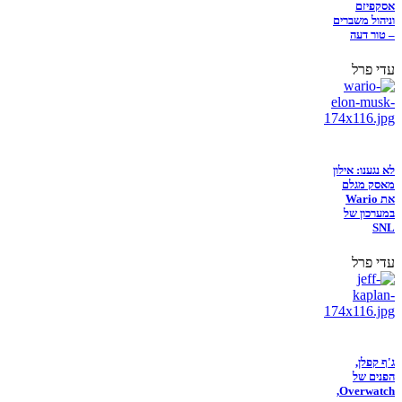
אסקפיזם
וניהול משברים
– טור דעה
עדי פרל
לא נגענו: אילון
מאסק מגלם
את Wario
במערכון של
SNL
עדי פרל
ג'ף קפלן,
הפנים של
Overwatch,