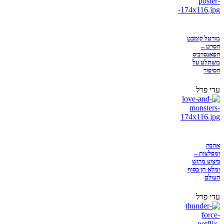
מורטל קומבט
הסרט –
הפאנסרביס
משתלט על
הסיפור
עדי פרל
אהבה
ומפלצות –
ביצוע מרגש
ומלא חן בסוף
העולם
עדי פרל