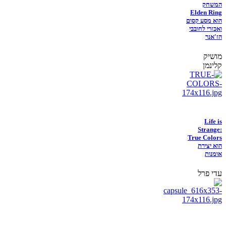
המשחק
Elden Ring
הוא מסע קסום
ואכזרי לחובבי
הז'אנר
מושיק
קלינמן
Life is
Strange:
True Colors
הוא יצירת
אומנות
עדי פרל