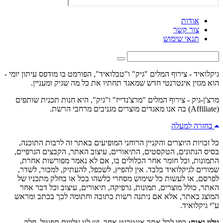
אודות
צור קשר
תנאי שימוש
גיקלואיד - צירוף המלים "גיק" ו"טבלואיד", הפורמט בו מודפס עיתון יומי -
הוא מגזין אינטרנטי חדש שמאגד תחתיו את כל מה שגיק ומעניין.
מרצ'ן-גיק - צירוף המלים "מרצ'נדייז" ו"גיק", היא חנות תכנית שותפים
(Affiliate) בה אנו מאגדים מוצרים מגניבים מרחבי הרשת.
בחזרה למעלה
כל זכויות היוצרים והקניין הרוחני המופיעים באתר זה לרבות התוכנה,
בסיס הנתונים, הטקסטים, התיאורים, עיצוב האתר, הקבצים הגרפיים,
התמונות, וכל חומר אחר הכלולים בו, אם לא נאמר מפורשות אחרת,
שמורים לגיקלואיד בלבד. אין להפיץ, לשכפל, להעתיק, למכור, לשדר,
לפרסם, או לעשות כל שימוש מסחרי כלשהו בכל או בחלק מתכניו של
האתר, כולל מוצרים, תמונות, גרפיקה, תיאורים, עיצוב וכל דבר אחר
המוצג באתר, אלא אם ניתנה רשות כתובה וחתומה לכך בכתב ומראש
ע''י גיקלואיד.
גילוי נאות:
כמו לכל אתר אינטרנט אחר, יש לנו עלויות תפעול. חלק