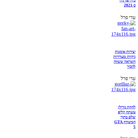
בקליפורניה
ב-2021
עדי פרל
יצירות אומנות
גיקיות מעוררות
השראה ששווה
להכיר
עדי פרל
להקת גורילז
עשתה קליפ
שלם בתוך
המשחק GTA
5