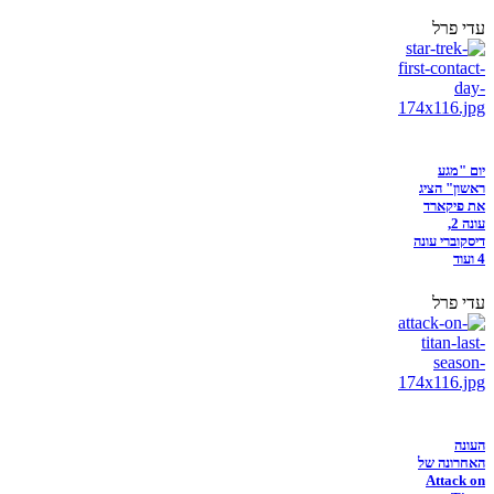
עדי פרל
יום "מגע
ראשון" הציג
את פיקארד
עונה 2,
דיסקוברי עונה
4 ועוד
עדי פרל
העונה
האחרונה של
Attack on