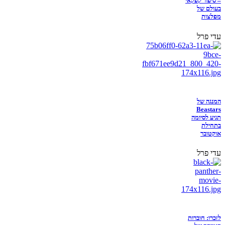
– סיפור קפקאי
בעולם של
מפלצות
עדי פרל
המנגה של
Beastars
תגיע לסיומה
בתחילת
אוקטובר
עדי פרל
לזכרו: חוברות