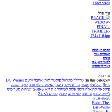
בספייס ג'אם 2
עדי פרל
הסרט האלמנה
השחורה עובר
סופית
לסטרימינג, צפו
בטריילר החדש
עדי פרל
In this category:
טריילר
מארוול
פוסטר
תור: אהבה ורעם
Warner
DC
Bros
הפלאש
מעצר
עזרא מילר
דיסני
האלמנה השחורה
לוקה
נשמה
פיקסאר
קרואלה
דיסני פלוס
לשחרר את גיא
שאנג-צ'י
שירות סטרימינג
ג'יימס לברון
זנדאיה
לוני טונס
ליהוק
ספייס ג'אם 2