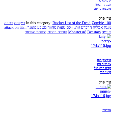
קומיקס של
הפנתר השחור
מופצות בחינם
עדי פרל
Zombie 100
Bucket List of the Dead
In this category:
ביקורת
כתבה
מנגה
אנגליה
הרברט גורג' וולס
טעות
מחווה
מטבע
פאונד
attack on titan
אנימה
Beastars
Monster #8
הורדה בחינם
הפנתר השחור
פוקימון חוגג
25 שנה עם
קליפ חדש של
קייטי פרי
עדי פרל
ארבעה