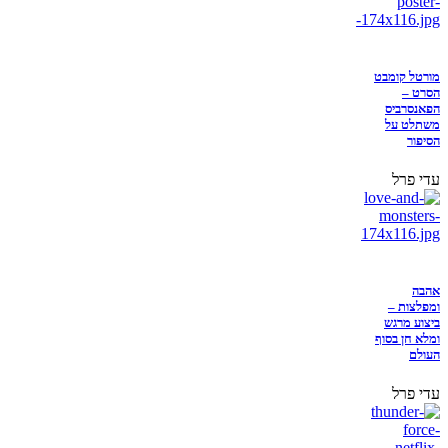
מורטל קומבט
הסרט –
הפאנסרביס
משתלט על
הסיפור
עדי פרל
אהבה
ומפלצות –
ביצוע מרגש
ומלא חן בסוף
העולם
עדי פרל