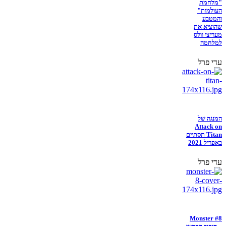
"מלחמת
העולמות"
והמטבע
שהוציא את
מעריצי וולס
למלחמה
עדי פרל
המנגה של
Attack on
Titan תסתיים
באפריל 2021
עדי פרל
Monster #8