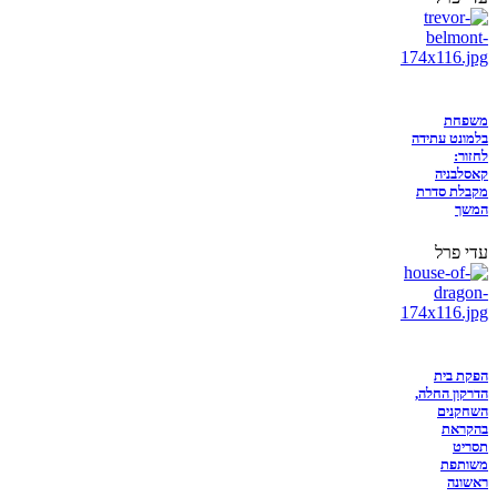
משפחת
בלמונט עתידה
לחזור:
קאסלבניה
מקבלת סדרת
המשך
עדי פרל
הפקת בית
הדרקון החלה,
השחקנים
בהקראת
תסריט
משותפת
ראשונה