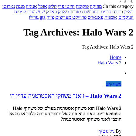
עדי פרל
In this category:
מוזיקה
פוקימון
קייטי פרי
קליפ
אוכל
אנימה
מנגה
נארוטו
ראמן
כתבה
פורים
תחפושת
מארוול
פארק
פארק שעשועים
קמפוס
הנוקמים
אומנות
פאנארט
פרוייקט מעריצים
ציור
gta
גורילז
Tag Archives: Halo Wars 2
Tag Archives: Halo Wars 2
Home
Halo Wars 2
משחקים
Halo Wars 2 – ז'אנר משחקי האסטרטגיה עדיין חי
Halo Wars 2 הוא משחק אסטרגיה בעולם של משחקי Halo
הפופולאריים. האם הוא פונה אל חובבי הסדרה בלבד או גם אל
חובבי ז'אנר משחקי האסטרטגיה?
By
גיל גוטקין