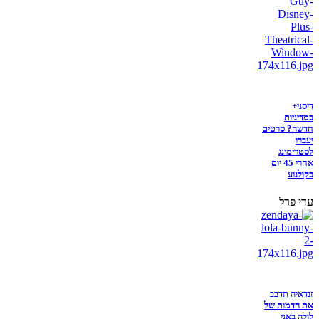
דיסני+
במדיניות
חדשה? סרטים
יעברו
לסטרימינג
אחרי 45 יום
בקולנוע
עדי פרל
זנדאיה תדבב
את הדמות של
לולה באני