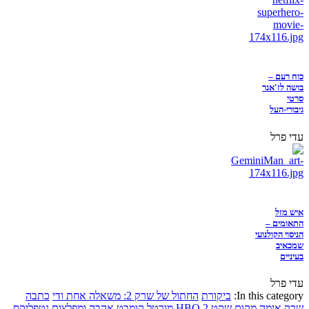
כוח רעם –
בושה לז'אנר
סרטי
גיבורי-העל
עדי פרל
איש מזל
התאומים –
הניסוי הקולנועי
שמכאיב
בעיניים
עדי פרל
In this category:
ביקורת
החתול של שרק 2: משאלה אחת ודי
כתבה
שרק
אימה
מקום שקט 2
HBO
מורטל קומבט
אהבה ומפלצות
נטפליקס