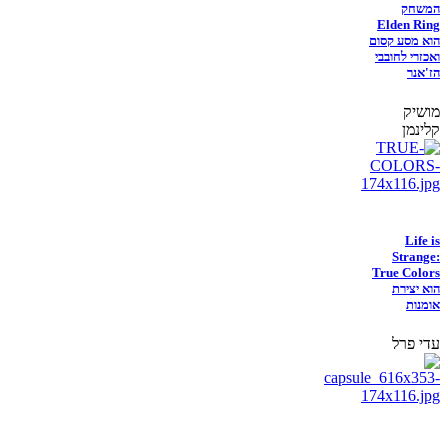
המשחק
Elden Ring
הוא מסע קסום
ואכזרי לחובבי
הז'אנר
מושיק
קלינמן
Life is
Strange:
True Colors
הוא יצירת
אומנות
עדי פרל