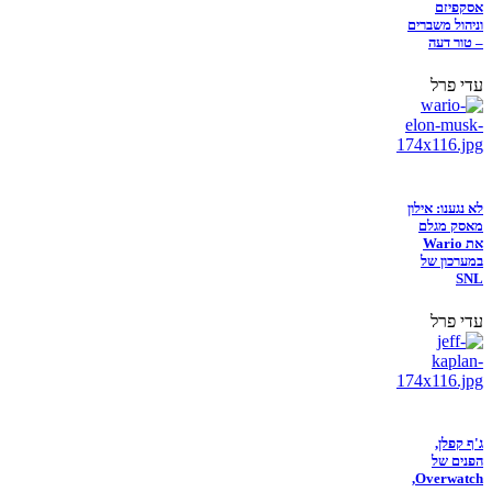
אסקפיזם
וניהול משברים
– טור דעה
עדי פרל
לא נגענו: אילון
מאסק מגלם
את Wario
במערכון של
SNL
עדי פרל
ג'ף קפלן,
הפנים של
Overwatch,