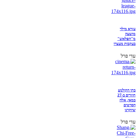
עזרא מילר
מושעה
מ"הפלאש"
בעקבות מעצרו
עדי פרל
בתי הקולנוע
חוזרים ב-27
במאי, אלה
הסרטים
שיוקרנו
עדי פרל