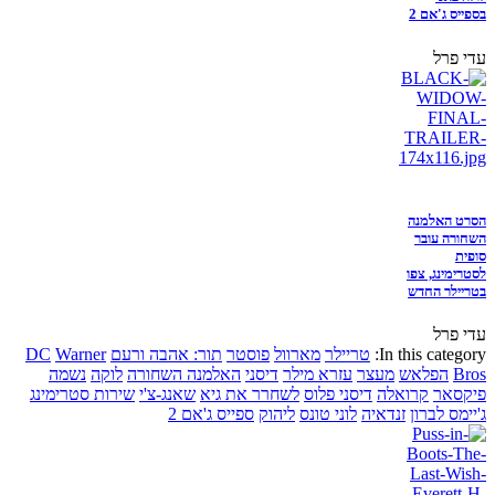
בספייס ג'אם 2
עדי פרל
הסרט האלמנה
השחורה עובר
סופית
לסטרימינג, צפו
בטריילר החדש
עדי פרל
In this category:
טריילר
מארוול
פוסטר
תור: אהבה ורעם
Warner
DC
Bros
הפלאש
מעצר
עזרא מילר
דיסני
האלמנה השחורה
לוקה
נשמה
פיקסאר
קרואלה
דיסני פלוס
לשחרר את גיא
שאנג-צ'י
שירות סטרימינג
ג'יימס לברון
זנדאיה
לוני טונס
ליהוק
ספייס ג'אם 2