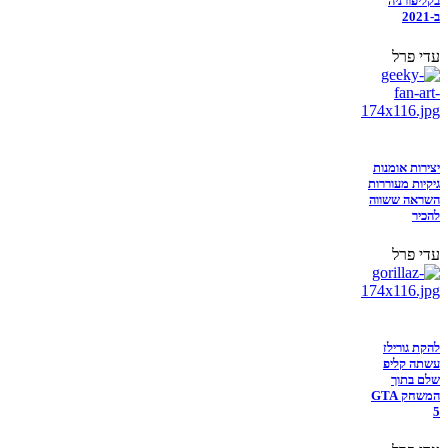
בקליפורניה
ב-2021
עדי פרל
יצירות אומנות
גיקיות מעוררות
השראה ששווה
להכיר
עדי פרל
להקת גורילז
עשתה קליפ
שלם בתוך
המשחק GTA
5