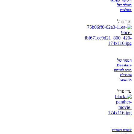
– סיפור קפקאי
בעולם של
מפלצות
עדי פרל
המנגה של
Beastars
תגיע לסיומה
בתחילת
אוקטובר
עדי פרל
לזכרו: חוברות