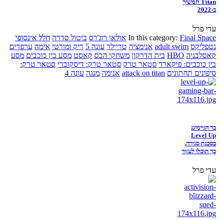
Titan תמשיך
ב-2022
עדי פרל
Final Space
In this category:
אולאן רוג'רס
ביטול סדרה
חלל אינסופי
נטפליקס
adult swim
אנימציה
טריילר
עונה 5
ריק ומורטי
אימה
ערפדים
קאסלבניה
HBO
בית הדרקון
משחקי הכס
קאסט
מסע בין כוכבים
מסע
בין כוכבים: פיקארד
סטאר טרק
סטאר טרק: דיסקוברי
סטאר טרק:
סיפונים תחתונים
attack on titan
אנימה
מנגה
עונה 4
בר הגיימינג
Level Up
בסכנת סגירה,
כך תוכלו לעזור
עדי פרל