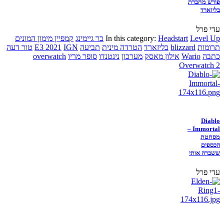
פורש מחברת
בליזארד
עדי פרל
Level Up
Headstart
In this category:
בר גיימינג
קמפיין מימון המונים
תרומות
blizzard
בליזארד
הטרדה מינית
תביעה
IGN
E3 2021
טור דעה
כתבה
Wario
אילון מאסק
מערכון
נינטנדו
סופר מריו
overwatch
Overwatch 2
Diablo
Immortal –
מסחטת
הכספים
ששברה אותי
עדי פרל