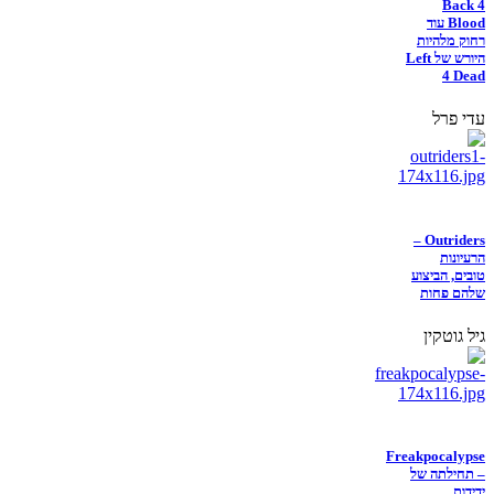
Back 4
Blood עוד
רחוק מלהיות
היורש של Left
4 Dead
עדי פרל
Outriders –
הרעיונות
טובים, הביצוע
שלהם פחות
גיל גוטקין
Freakpocalypse
– תחילתה של
ידידות