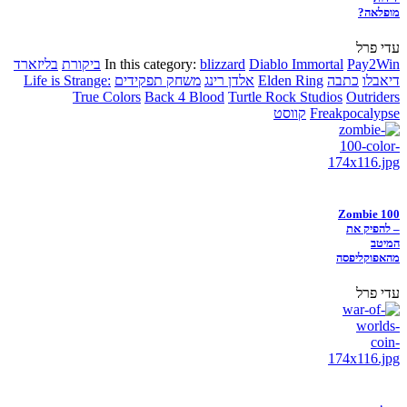
מופלאה?
עדי פרל
Pay2Win
Diablo Immortal
blizzard
In this category:
ביקורת
בליזארד
דיאבלו
כתבה
Elden Ring
אלדן רינג
משחק תפקידים
Life is Strange:
True Colors
Back 4 Blood
Turtle Rock Studios
Outriders
Freakpocalypse
קווסט
Zombie 100
– להפיק את
המיטב
מהאפוקליפסה
עדי פרל