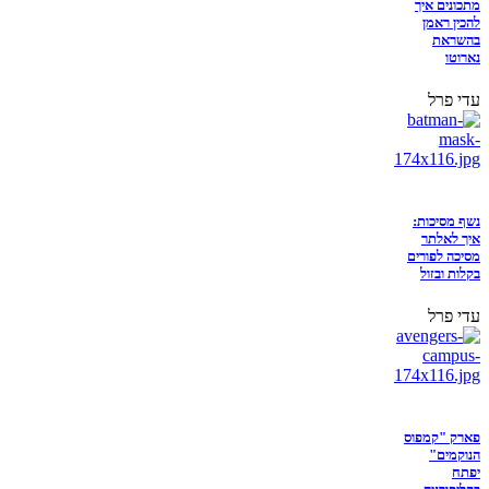
מתכונים איך
להכין ראמן
בהשראת
נארוטו
עדי פרל
נשף מסיכות:
איך לאלתר
מסיכה לפורים
בקלות ובזול
עדי פרל
פארק "קמפוס
הנוקמים"
יפתח