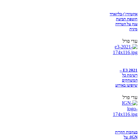
אקטיוויז'ן-בליזארד
חוטפת תביעת
ענק על הטרדה
מינית
עדי פרל
E3 2021 –
רשימת כל
המשחקים
שיופיעו באירוע
עדי פרל
בעקבות תקרית
IGN: על