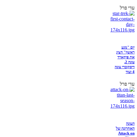
עדי פרל
יום "מגע
ראשון" הציג
את פיקארד
עונה 2,
דיסקוברי עונה
4 ועוד
עדי פרל
העונה
האחרונה של
Attack on