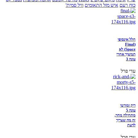
כוח רעם
איש מזל התאומים
וויל סמית'
חלל אינסופי
(Final
Space) לא
תמשיך אחרי
עונה 3
עדי פרל
ריק ומורטי
עונה 5
מתחילה מחר,
זה מה שצריך
לדעת
עדי פרל