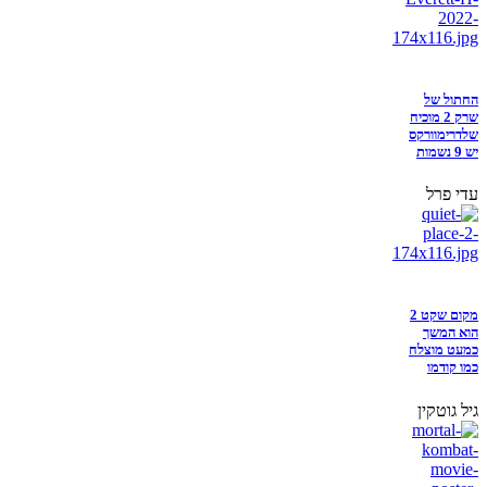
החתול של
שרק 2 מוכיח
שלדרימוורקס
יש 9 נשמות
עדי פרל
מקום שקט 2
הוא המשך
כמעט מוצלח
כמו קודמו
גיל גוטקין