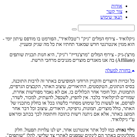
אודות
צור קשר
תנאי שימוש
גיקלואיד - צירוף המלים "גיק" ו"טבלואיד", הפורמט בו מודפס עיתון יומי -
הוא מגזין אינטרנטי חדש שמאגד תחתיו את כל מה שגיק ומעניין.
מרצ'ן-גיק - צירוף המלים "מרצ'נדייז" ו"גיק", היא חנות תכנית שותפים
(Affiliate) בה אנו מאגדים מוצרים מגניבים מרחבי הרשת.
בחזרה למעלה
כל זכויות היוצרים והקניין הרוחני המופיעים באתר זה לרבות התוכנה,
בסיס הנתונים, הטקסטים, התיאורים, עיצוב האתר, הקבצים הגרפיים,
התמונות, וכל חומר אחר הכלולים בו, אם לא נאמר מפורשות אחרת,
שמורים לגיקלואיד בלבד. אין להפיץ, לשכפל, להעתיק, למכור, לשדר,
לפרסם, או לעשות כל שימוש מסחרי כלשהו בכל או בחלק מתכניו של
האתר, כולל מוצרים, תמונות, גרפיקה, תיאורים, עיצוב וכל דבר אחר
המוצג באתר, אלא אם ניתנה רשות כתובה וחתומה לכך בכתב ומראש
ע''י גיקלואיד.
גילוי נאות:
כמו לכל אתר אינטרנט אחר, יש לנו עלויות תפעול. חלק
מהלינקים באתר הם לינקים שמפנים לאתרי צד שלישי, להלן "שותפים".