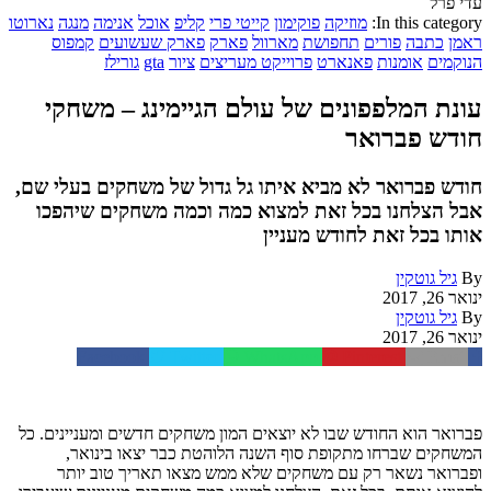
עדי פרל
In this category:
מוזיקה
פוקימון
קייטי פרי
קליפ
אוכל
אנימה
מנגה
נארוטו
ראמן
כתבה
פורים
תחפושת
מארוול
פארק
פארק שעשועים
קמפוס
הנוקמים
אומנות
פאנארט
פרוייקט מעריצים
ציור
gta
גורילז
עונת המלפפונים של עולם הגיימינג – משחקי
חודש פברואר
חודש פברואר לא מביא איתו גל גדול של משחקים בעלי שם,
אבל הצלחנו בכל זאת למצוא כמה וכמה משחקים שיהפכו
אותו בכל זאת לחודש מעניין
By
גיל גוטקין
ינואר 26, 2017
By
גיל גוטקין
ינואר 26, 2017
Facebook
Twitter
WhatsApp
Pinterest
Email
פברואר הוא החודש שבו לא יוצאים המון משחקים חדשים ומעניינים. כל
המשחקים שברחו מתקופת סוף השנה הלוהטת כבר יצאו בינואר,
ופברואר נשאר רק עם משחקים שלא ממש מצאו תאריך טוב יותר