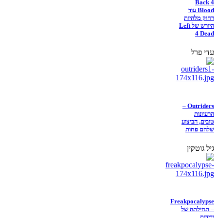
Back 4
Blood עוד
רחוק מלהיות
היורש של Left
4 Dead
עדי פרל
Outriders –
הרעיונות
טובים, הביצוע
שלהם פחות
גיל גוטקין
Freakpocalypse
– תחילתה של
ידידות