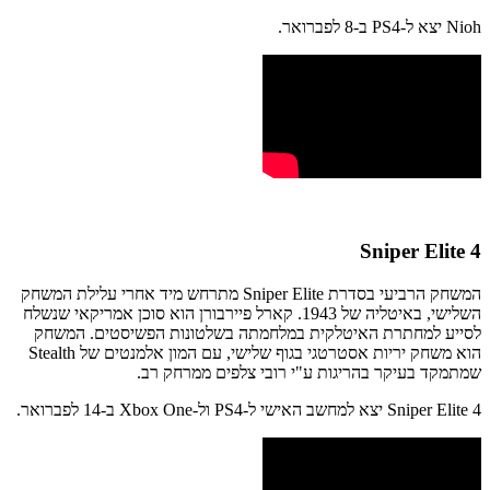
Nioh יצא ל-PS4 ב-8 לפברואר.
Sniper Elite 4
המשחק הרביעי בסדרת Sniper Elite מתרחש מיד אחרי עלילת המשחק
השלישי, באיטליה של 1943. קארל פיירבורן הוא סוכן אמריקאי שנשלח
לסייע למחתרת האיטלקית במלחמתה בשלטונות הפשיסטים. המשחק
הוא משחק יריות אסטרטגי בגוף שלישי, עם המון אלמנטים של Stealth
שמתמקד בעיקר בהריגות ע"י רובי צלפים ממרחק רב.
Sniper Elite 4 יצא למחשב האישי ל-PS4 ול-Xbox One ב-14 לפברואר.