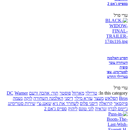
בספייס ג'אם 2
עדי פרל
הסרט האלמנה
השחורה עובר
סופית
לסטרימינג, צפו
בטריילר החדש
עדי פרל
In this category:
טריילר
מארוול
פוסטר
תור: אהבה ורעם
Warner
DC
Bros
הפלאש
מעצר
עזרא מילר
דיסני
האלמנה השחורה
לוקה
נשמה
פיקסאר
קרואלה
דיסני פלוס
לשחרר את גיא
שאנג-צ'י
שירות סטרימינג
ג'יימס לברון
זנדאיה
לוני טונס
ליהוק
ספייס ג'אם 2