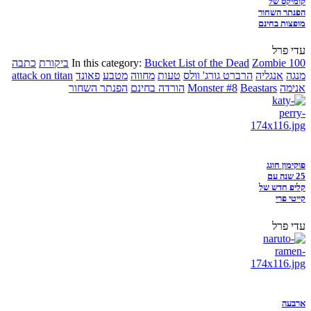
קומיקס של
הפנתר השחור
מופצות בחינם
עדי פרל
Zombie 100
Bucket List of the Dead
In this category:
ביקורת
כתבה
מנגה
אנגליה
הרברט גורג' וולס
טעות
מחווה
מטבע
פאונד
attack on titan
אנימה
Beastars
Monster #8
הורדה בחינם
הפנתר השחור
פוקימון חוגג
25 שנה עם
קליפ חדש של
קייטי פרי
עדי פרל
ארבעה