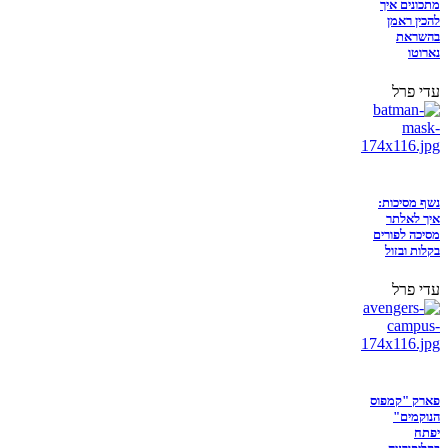
מתכונים איך
להכין ראמן
בהשראת
נארוטו
עדי פרל
נשף מסיכות:
איך לאלתר
מסיכה לפורים
בקלות ובזול
עדי פרל
פארק "קמפוס
הנוקמים"
יפתח