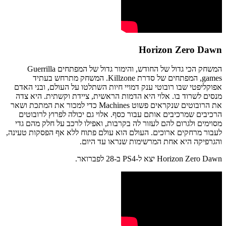
Horizon Zero Dawn
המשחק הכי גדול של החודש, והימור גדול של המפתחים Guerrilla
games, המפתחים של סדרת Killzone. המשחק מתרחש בעתיד
אפוקליפטי שבו רובוטי ענק דמויי חיות השתלטו על העולם, ובני האדם
מנסים לשרוד בו. אלוי היא הדמות הראשית, ציידת וקשתית. היא צדה
את הרובוטים שנקראים פשוט Machines כדי למכור את המתכת ושאר
הרכיבים שמרכיבים אותם עבור כסף. אלוי גם יכולה לפרוץ לרובוטים
מסוימים ולגרום להם לעזור לה בקרבות, ואפילו לרכב על חלק מהם גדי
לעבור מרחקים ארוכים. העולם הוא עולם פתוח ללא אף הפסקות טעינה,
והגרפיקה היא אחת המרשימות שנראו עד היום.
Horizon Zero Dawn יצא ל-PS4 ב-28 לפברואר.