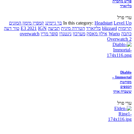
פורש מחברת
בליזארד
עדי פרל
Level Up
Headstart
In this category:
בר גיימינג
קמפיין מימון המונים
תרומות
blizzard
בליזארד
הטרדה מינית
תביעה
IGN
E3 2021
טור דעה
כתבה
Wario
אילון מאסק
מערכון
נינטנדו
סופר מריו
overwatch
Overwatch 2
Diablo
Immortal –
מסחטת
הכספים
ששברה אותי
עדי פרל