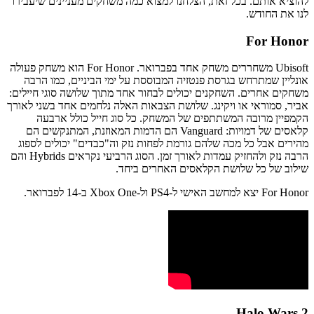
להוציא אותם. בכל זאת, הצלחנו למצוא כמה משחקים מעניינים שיעבירו
לנו את החודש.
For Honor
Ubisoft משחררים משחק אחד בפברואר. For Honor הוא משחק פעולה
אונליין שמתרחש בגרסת פנטזיה המבוססת על ימי הביניים, כמו הרבה
משחקים אחרים. השחקנים יכולים לבחור אחד מתוך שלושה סוגי חיילים:
אביר, סמוראי או ויקינג. שלושת הצבאות האלה נלחמים אחד בשני לאורך
הקמפיין מרובה המשתתפים של המשחק. כל סוג חייל כולל ארבעה
קלאסים של דמויות: Vanguard הם הדמות המאוזנת, המתנקשים הם
מהירים אבל כל מכה שלהם גורמת לפחות נזק וה"כבדים" יכולים לספוג
הרבה נזק ולהחזיק עמדות לאורך זמן. הסוג הרביעי נקראים Hybrids והם
שילוב של כל שלושת הקלאסים האחרים ביחד.
For Honor יצא למחשב האישי ל-PS4 ול-Xbox One ב-14 לפברואר.
Halo Wars 2