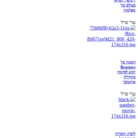
– סיפור קפקאי
בעולם של
מפלצות
עדי פרל
המנגה של
Beastars
תגיע לסיומה
בתחילת
אוקטובר
עדי פרל
לזכרו: חוברות