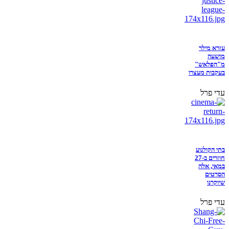
עזרא מילר
מושעה
מ"הפלאש"
בעקבות מעצרו
עדי פרל
בתי הקולנוע
חוזרים ב-27
במאי, אלה
הסרטים
שיוקרנו
עדי פרל