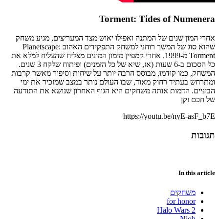
Torment: Tides of Numenera
אחרי המון שנים של המתנה ואפילו יאוש מצד המעריצים, מגיע משחק
שהוא סוג של המשך רוחני למשחק התפקידים האהוב Planetscape:
Torment מ-1999. אחרי קמפיין מימון המונים מצליח שהצליח למלא את
כל הסכום ב-6 שעות (אז, שיא של כל הזמנים) ופיתוח שלקח 3 שנים.
המשחק, כמו קודמו, מבוסס הרבה יותר על שיחות וסיפור מאשר קרבות
ומתרחש בעתיד רחוק מאוד, שבו העולם נותר במצב שמזכיר את ימי
הביניים. הדמות אותה משחקים היא הגוף האחרון שנושא את התודעה
של חכם זקן
https://youtu.be/nyE-asF_b7E
תגובות
In this article
משחקים
for honor
Halo Wars 2
Nioh