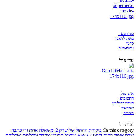
כוח רעם –
בושה לז'אנר
סרטי
גיבורי-העל
עדי פרל
איש מזל
התאומים –
הניסוי הקולנועי
שמכאיב
בעיניים
עדי פרל
In this category:
ביקורת
החתול של שרק 2: משאלה אחת ודי
כתבה
שרק
אימה
מקום שקט 2
HBO
מורטל קומבט
אהבה ומפלצות
נטפליקס