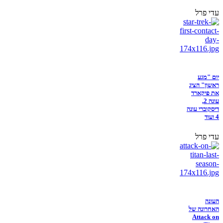
עדי פרל
יום "מגע
ראשון" הציג
את פיקארד
עונה 2,
דיסקוברי עונה
4 ועוד
עדי פרל
העונה
האחרונה של
Attack on