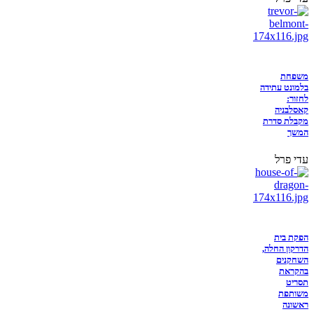
משפחת
בלמונט עתידה
לחזור:
קאסלבניה
מקבלת סדרת
המשך
עדי פרל
הפקת בית
הדרקון החלה,
השחקנים
בהקראת
תסריט
משותפת
ראשונה