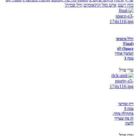
כוח רעם
איש מזל התאומים
וויל סמית'
חלל אינסופי
(Final
Space) לא
תמשיך אחרי
עונה 3
עדי פרל
ריק ומורטי
עונה 5
מתחילה מחר,
זה מה שצריך
לדעת
עדי פרל