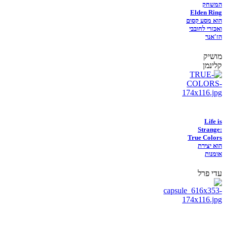
המשחק
Elden Ring
הוא מסע קסום
ואכזרי לחובבי
הז'אנר
מושיק
קלינמן
Life is
Strange:
True Colors
הוא יצירת
אומנות
עדי פרל