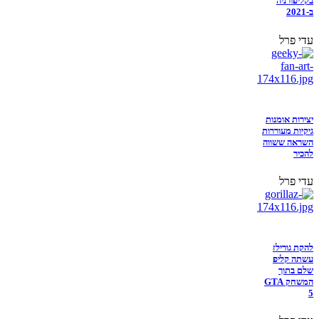
בקליפורניה
ב-2021
עדי פרל
יצירות אומנות
גיקיות מעוררות
השראה ששווה
להכיר
עדי פרל
להקת גורילז
עשתה קליפ
שלם בתוך
המשחק GTA
5