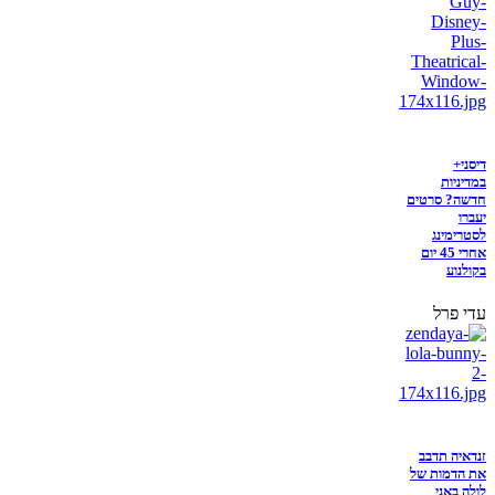
דיסני+
במדיניות
חדשה? סרטים
יעברו
לסטרימינג
אחרי 45 יום
בקולנוע
עדי פרל
זנדאיה תדבב
את הדמות של
לולה באני