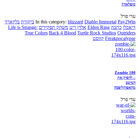
מופלאה?
עדי פרל
Pay2Win
Diablo Immortal
blizzard
In this category:
ביקורת
בליזארד
דיאבלו
כתבה
Elden Ring
אלדן רינג
משחק תפקידים
Life is Strange:
True Colors
Back 4 Blood
Turtle Rock Studios
Outriders
Freakpocalypse
קווסט
Zombie 100
– להפיק את
המיטב
מהאפוקליפסה
עדי פרל