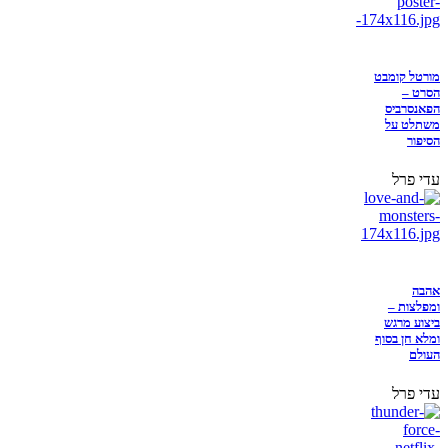
מורטל קומבט
הסרט –
הפאנסרביס
משתלט על
הסיפור
עדי פרל
אהבה
ומפלצות –
ביצוע מרגש
ומלא חן בסוף
העולם
עדי פרל