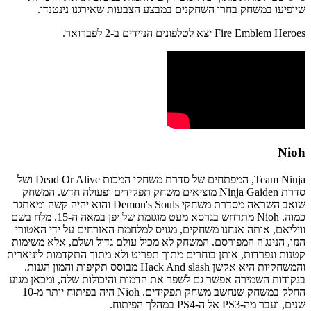
שיופיעו במשחק בחרו השחקנים במבצע הצבעות שאירגנו נינטנדו.
Fire Emblem Heroes יצא לטלפונים הניידים ב-2 לפברואר.
Nioh
Team Ninja, המפתחים של סדרת משחקי המכות Dead Or Alive ושל
סדרת Ninja Gaiden מוציאים משחק תפקידים ופעולה חדש. המשחק
שואב השראה מסדרת משחקי Demon's Souls והוא יהיה קשה ומאתגר
כמוה. Nioh מתרחש בגרסא מעט מוגזמת של יפן במאה ה-15. מלח בשם
וויליאם, אותה אנחנו משחקים, מגויס למלחמת האזרחים על ידי האטורי
הנזו, הנינג'ה המפורסם. המשחק לא מכיל עולם גדול ושלם, אלא משימות
קטנות ונפרדות, אותן בוחרים מתוך תפריט ולא מתוך התקדמות ליניארית
והמשחקיות היא אקשן Hack And slash מבוסס תקיפות והמון הגנות.
בנקודות השמירה אפשר גם לשפר את הדמות והיכולות שלה, ומכאן מגיע
החלק במשחק שנחשב משחק תפקידים. Nioh היה בפיתוח יותר מ-10
שנים, ועבר מה-PS3 אל ה-PS4 במהלך הפיתוח.