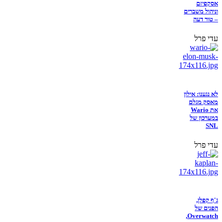
אסקפיזם
וניהול משברים
– טור דעה
עדי פרל
לא נגענו: אילון
מאסק מגלם
את Wario
במערכון של
SNL
עדי פרל
ג'ף קפלן,
הפנים של
Overwatch,