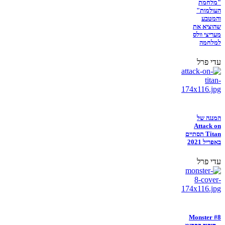
"מלחמת
העולמות"
והמטבע
שהוציא את
מעריצי וולס
למלחמה
עדי פרל
המנגה של
Attack on
Titan תסתיים
באפריל 2021
עדי פרל
Monster #8