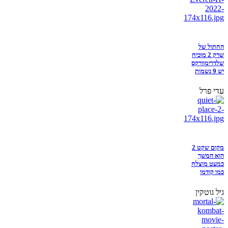
החתול של
שרק 2 מוכיח
שלדרימוורקס
יש 9 נשמות
עדי פרל
מקום שקט 2
הוא המשך
כמעט מוצלח
כמו קודמו
גיל גוטקין