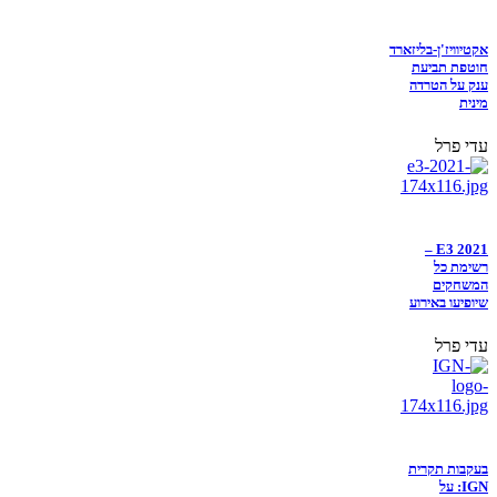
אקטיוויז'ן-בליזארד
חוטפת תביעת
ענק על הטרדה
מינית
עדי פרל
E3 2021 –
רשימת כל
המשחקים
שיופיעו באירוע
עדי פרל
בעקבות תקרית
IGN: על