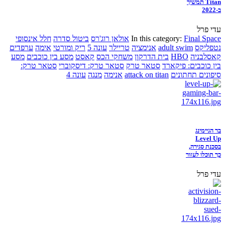
Titan תמשיך
ב-2022
עדי פרל
Final Space
In this category:
אולאן רוג'רס
ביטול סדרה
חלל אינסופי
נטפליקס
adult swim
אנימציה
טריילר
עונה 5
ריק ומורטי
אימה
ערפדים
קאסלבניה
HBO
בית הדרקון
משחקי הכס
קאסט
מסע בין כוכבים
מסע
בין כוכבים: פיקארד
סטאר טרק
סטאר טרק: דיסקוברי
סטאר טרק:
סיפונים תחתונים
attack on titan
אנימה
מנגה
עונה 4
בר הגיימינג
Level Up
בסכנת סגירה,
כך תוכלו לעזור
עדי פרל