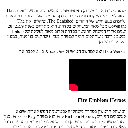
שמונה שנים אחרי משחק האסטרטגיה הראשון שהתרחש בעולם Halo
הפופולארי של מייקרוסופט מגיע סוף סוף ההמשך שלו. הפעם בני האדם
נלחמים בגזע חדש של חייזרים, The Banished, שיחליפו את The
Covenant מכל שאר המשחקים בסדרה. הוא מתרחש בשנת 2559, 28
שנים אחרי המשחק הראשון בסדרה וקרוב מאוד לעלילה של Halo 5.
במצב מרובה משתתפים תומך המשחק בעד 6 שחקנים בו זמנית, במגוון
של מצבי משחק.
Halo Wars 2 יצא למחשב האישי ול-Xbox One ב-21 לפברואר.
Fire Emblem Heroes
המשחק הראשון בסדרת משחקי האסטרטגיה הפופולארית שיוצא
לטלפונים הניידים, Fire Emblem Heroes הוא משחק Free To Play. כמו
שאר המשחקים בסדרה, המשחק מתרחש על גריד ריבועים, הפעם בגודל
8×6 שבו דמויות מתוך כל המשחקים נלחמות במפלצות. את הדמויות