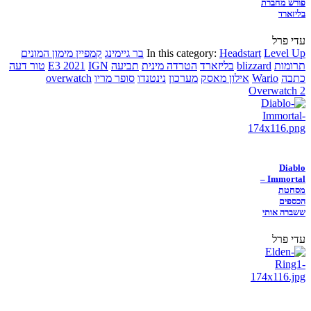
פורש מחברת
בליזארד
עדי פרל
Level Up
Headstart
In this category:
בר גיימינג
קמפיין מימון המונים
תרומות
blizzard
בליזארד
הטרדה מינית
תביעה
IGN
E3 2021
טור דעה
כתבה
Wario
אילון מאסק
מערכון
נינטנדו
סופר מריו
overwatch
Overwatch 2
Diablo
Immortal –
מסחטת
הכספים
ששברה אותי
עדי פרל