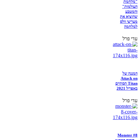
"מלחמת
העולמות"
והמטבע
שהוציא את
מעריצי וולס
למלחמה
עדי פרל
המנגה של
Attack on
Titan תסתיים
באפריל 2021
עדי פרל
Monster #8