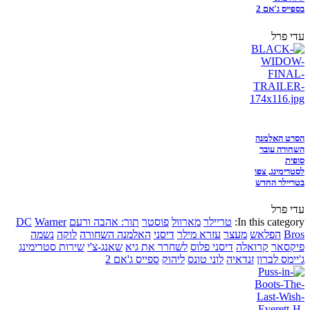
בספייס ג'אם 2
עדי פרל
הסרט האלמנה
השחורה עובר
סופית
לסטרימינג, צפו
בטריילר החדש
עדי פרל
In this category:
טריילר
מארוול
פוסטר
תור: אהבה ורעם
Warner
DC
Bros
הפלאש
מעצר
עזרא מילר
דיסני
האלמנה השחורה
לוקה
נשמה
פיקסאר
קרואלה
דיסני פלוס
לשחרר את גיא
שאנג-צ'י
שירות סטרימינג
ג'יימס לברון
זנדאיה
לוני טונס
ליהוק
ספייס ג'אם 2