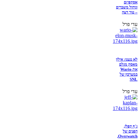
אסקפיזם
וניהול משברים
– טור דעה
עדי פרל
לא נגענו: אילון
מאסק מגלם
את Wario
במערכון של
SNL
עדי פרל
ג'ף קפלן,
הפנים של
Overwatch,