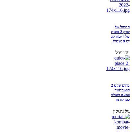
החתול של
שרק 2 מוכיח
שלדרימוורקס
יש 9 נשמות
עדי פרל
מקום שקט 2
הוא המשך
כמעט מוצלח
כמו קודמו
גיל גוטקין