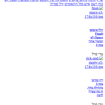
כוח רעם
איש מזל התאומים
וויל סמית'
חלל אינסופי
(Final
Space) לא
תמשיך אחרי
עונה 3
עדי פרל
ריק ומורטי
עונה 5
מתחילה מחר,
זה מה שצריך
לדעת
עדי פרל