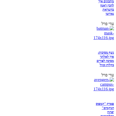
מתכונים איך
להכין ראמן
בהשראת
נארוטו
עדי פרל
נשף מסיכות:
איך לאלתר
מסיכה לפורים
בקלות ובזול
עדי פרל
פארק "קמפוס
הנוקמים"
יפתח