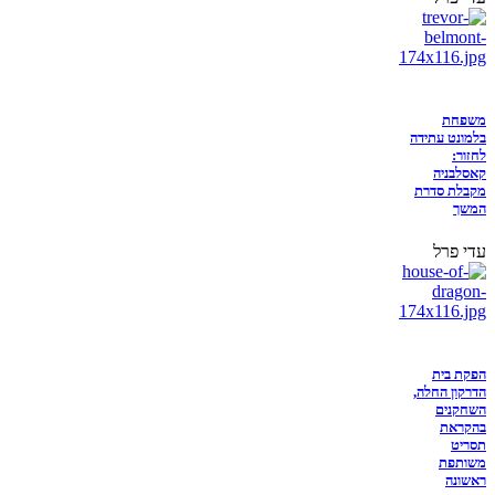
משפחת
בלמונט עתידה
לחזור:
קאסלבניה
מקבלת סדרת
המשך
עדי פרל
הפקת בית
הדרקון החלה,
השחקנים
בהקראת
תסריט
משותפת
ראשונה