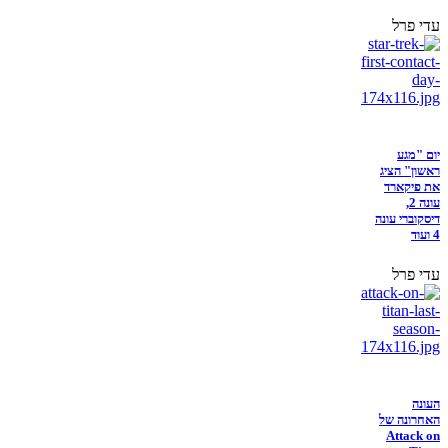
עדי פרל
יום "מגע
ראשון" הציג
את פיקארד
עונה 2,
דיסקוברי עונה
4 ועוד
עדי פרל
העונה
האחרונה של
Attack on