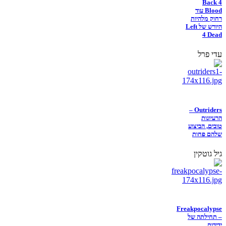
Back 4
Blood עוד
רחוק מלהיות
היורש של Left
4 Dead
עדי פרל
Outriders –
הרעיונות
טובים, הביצוע
שלהם פחות
גיל גוטקין
Freakpocalypse
– תחילתה של
ידידות