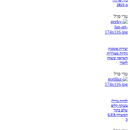
בקליפורניה
ב-2021
עדי פרל
יצירות אומנות
גיקיות מעוררות
השראה ששווה
להכיר
עדי פרל
להקת גורילז
עשתה קליפ
שלם בתוך
המשחק GTA
5