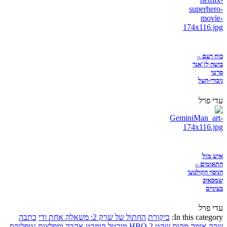
כוח רעם –
בושה לז'אנר
סרטי
גיבורי-העל
עדי פרל
איש מזל
התאומים –
הניסוי הקולנועי
שמכאיב
בעיניים
עדי פרל
In this category:
ביקורת
החתול של שרק 2: משאלה אחת ודי
כתבה
שרק
אימה
מקום שקט 2
HBO
מורטל קומבט
אהבה ומפלצות
נטפליקס