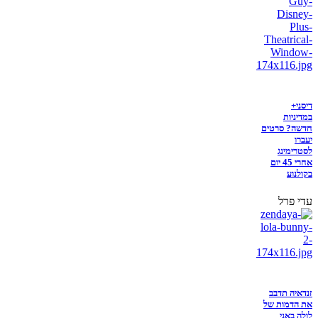
דיסני+
במדיניות
חדשה? סרטים
יעברו
לסטרימינג
אחרי 45 יום
בקולנוע
עדי פרל
זנדאיה תדבב
את הדמות של
לולה באני