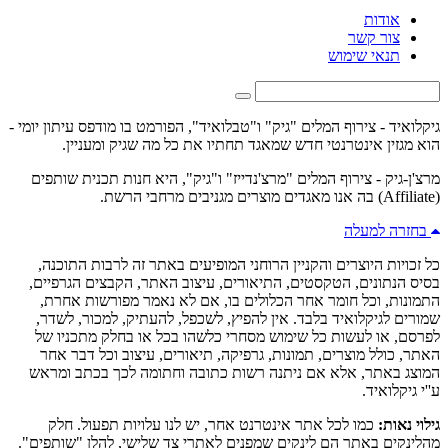
אודות
צור קשר
תנאי שימוש
גיקלואיד - צירוף המלים "גיק" ו"טבלואיד", הפורמט בו מודפס עיתון יומי -
הוא מגזין אינטרנטי חדש שמאגד תחתיו את כל מה שגיק ומעניין.
מרצ'ן-גיק - צירוף המלים "מרצ'נדייז" ו"גיק", היא חנות תכנית שותפים
(Affiliate) בה אנו מאגדים מוצרים מגניבים מרחבי הרשת.
בחזרה למעלה
כל זכויות היוצרים והקניין הרוחני המופיעים באתר זה לרבות התוכנה,
בסיס הנתונים, הטקסטים, התיאורים, עיצוב האתר, הקבצים הגרפיים,
התמונות, וכל חומר אחר הכלולים בו, אם לא נאמר מפורשות אחרת,
שמורים לגיקלואיד בלבד. אין להפיץ, לשכפל, להעתיק, למכור, לשדר,
לפרסם, או לעשות כל שימוש מסחרי כלשהו בכל או בחלק מתכניו של
האתר, כולל מוצרים, תמונות, גרפיקה, תיאורים, עיצוב וכל דבר אחר
המוצג באתר, אלא אם ניתנה רשות כתובה וחתומה לכך בכתב ומראש
ע''י גיקלואיד.
גילוי נאות:
כמו לכל אתר אינטרנט אחר, יש לנו עלויות תפעול. חלק
מהלינקים באתר הם לינקים שמפנים לאתרי צד שלישי, להלן "שותפים".