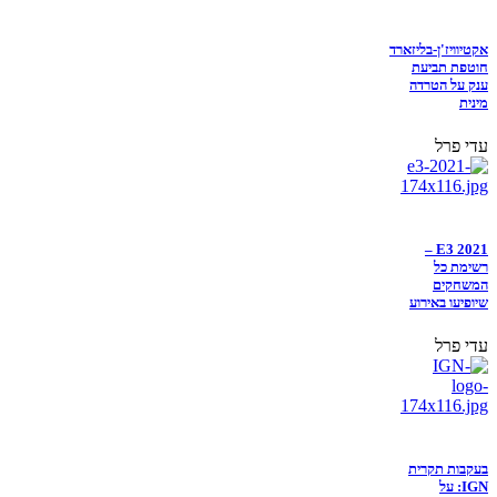
אקטיוויז'ן-בליזארד
חוטפת תביעת
ענק על הטרדה
מינית
עדי פרל
E3 2021 –
רשימת כל
המשחקים
שיופיעו באירוע
עדי פרל
בעקבות תקרית
IGN: על