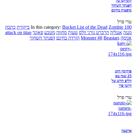
קומיקס של
הפנתר השחור
מופצות בחינם
עדי פרל
Zombie 100
Bucket List of the Dead
In this category:
ביקורת
כתבה
מנגה
אנגליה
הרברט גורג' וולס
טעות
מחווה
מטבע
פאונד
attack on titan
אנימה
Beastars
Monster #8
הורדה בחינם
הפנתר השחור
פוקימון חוגג
25 שנה עם
קליפ חדש של
קייטי פרי
עדי פרל
ארבעה