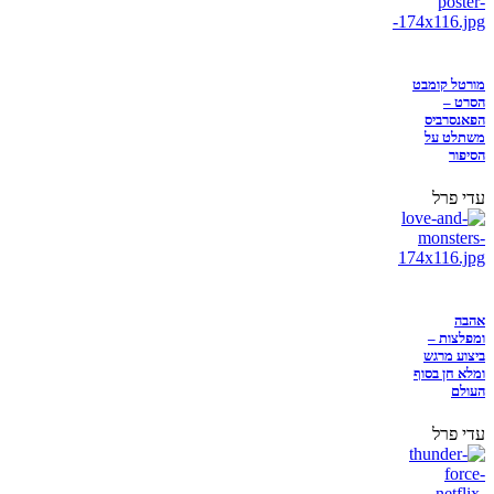
מורטל קומבט
הסרט –
הפאנסרביס
משתלט על
הסיפור
עדי פרל
אהבה
ומפלצות –
ביצוע מרגש
ומלא חן בסוף
העולם
עדי פרל