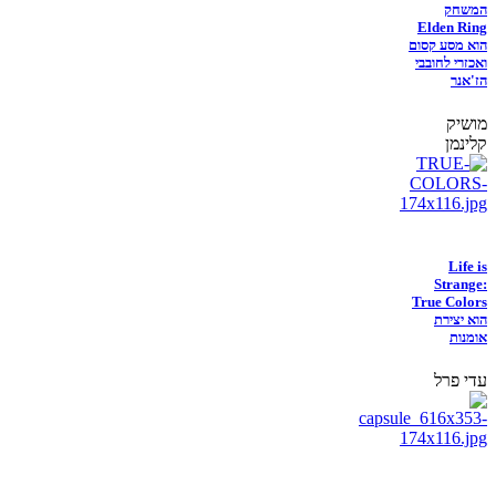
המשחק
Elden Ring
הוא מסע קסום
ואכזרי לחובבי
הז'אנר
מושיק
קלינמן
Life is
Strange:
True Colors
הוא יצירת
אומנות
עדי פרל