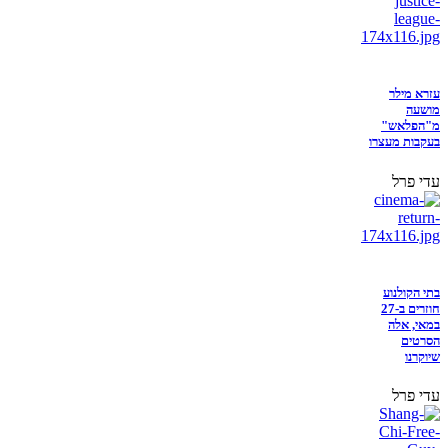
עזרא מילר
מושעה
מ"הפלאש"
בעקבות מעצרו
עדי פרל
בתי הקולנוע
חוזרים ב-27
במאי, אלה
הסרטים
שיוקרנו
עדי פרל