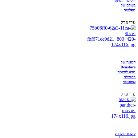
– סיפור קפקאי
בעולם של
מפלצות
עדי פרל
המנגה של
Beastars
תגיע לסיומה
בתחילת
אוקטובר
עדי פרל
לזכרו: חוברות