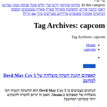
עדי פרל
In this category:
מוזיקה
פוקימון
קייטי פרי
קליפ
אוכל
אנימה
מנגה
נארוטו
ראמן
כתבה
פורים
תחפושת
מארוול
פארק
פארק שעשועים
קמפוס
הנוקמים
אומנות
פאנארט
פרוייקט מעריצים
ציור
gta
גורילז
Tag Archives: capcom
Tag Archives: capcom
Home
capcom
משחקים
קאפקום חוגגת השקה מוצלחת של Devil May Cry 5
למחשב
הנתונים מצביעים כי Devil May Cry 5 הוא ההשקה השניה הכי
מוצלחת של קאפקום ב-Steam. האם זה יגרום לחברה להשקיע
יותר בשחקני המחשב?