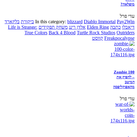
מופלאה?
עדי פרל
Pay2Win
Diablo Immortal
blizzard
In this category:
ביקורת
בליזארד
דיאבלו
כתבה
Elden Ring
אלדן רינג
משחק תפקידים
Life is Strange:
True Colors
Back 4 Blood
Turtle Rock Studios
Outriders
Freakpocalypse
קווסט
Zombie 100
– להפיק את
המיטב
מהאפוקליפסה
עדי פרל