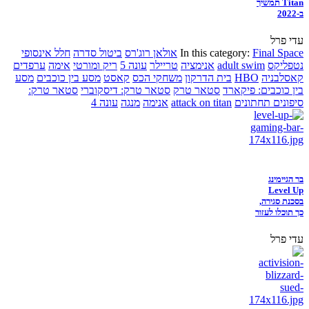
Titan תמשיך
ב-2022
עדי פרל
Final Space
In this category:
אולאן רוג'רס
ביטול סדרה
חלל אינסופי
נטפליקס
adult swim
אנימציה
טריילר
עונה 5
ריק ומורטי
אימה
ערפדים
קאסלבניה
HBO
בית הדרקון
משחקי הכס
קאסט
מסע בין כוכבים
מסע
בין כוכבים: פיקארד
סטאר טרק
סטאר טרק: דיסקוברי
סטאר טרק:
סיפונים תחתונים
attack on titan
אנימה
מנגה
עונה 4
בר הגיימינג
Level Up
בסכנת סגירה,
כך תוכלו לעזור
עדי פרל