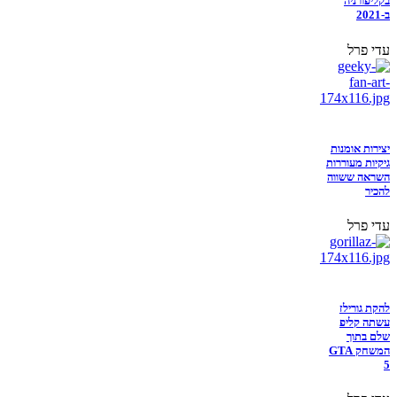
בקליפורניה
ב-2021
עדי פרל
יצירות אומנות
גיקיות מעוררות
השראה ששווה
להכיר
עדי פרל
להקת גורילז
עשתה קליפ
שלם בתוך
המשחק GTA
5