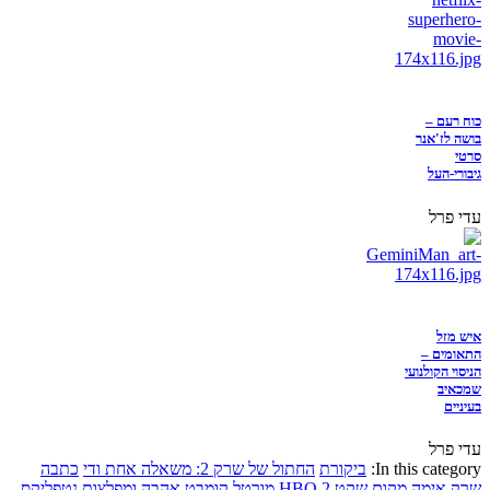
כוח רעם –
בושה לז'אנר
סרטי
גיבורי-העל
עדי פרל
איש מזל
התאומים –
הניסוי הקולנועי
שמכאיב
בעיניים
עדי פרל
In this category:
ביקורת
החתול של שרק 2: משאלה אחת ודי
כתבה
שרק
אימה
מקום שקט 2
HBO
מורטל קומבט
אהבה ומפלצות
נטפליקס