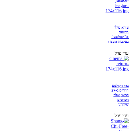
עזרא מילר
מושעה
מ"הפלאש"
בעקבות מעצרו
עדי פרל
בתי הקולנוע
חוזרים ב-27
במאי, אלה
הסרטים
שיוקרנו
עדי פרל