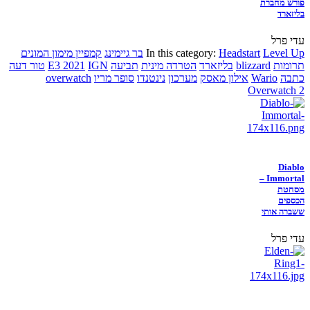
פורש מחברת
בליזארד
עדי פרל
Level Up
Headstart
In this category:
בר גיימינג
קמפיין מימון המונים
תרומות
blizzard
בליזארד
הטרדה מינית
תביעה
IGN
E3 2021
טור דעה
כתבה
Wario
אילון מאסק
מערכון
נינטנדו
סופר מריו
overwatch
Overwatch 2
Diablo
Immortal –
מסחטת
הכספים
ששברה אותי
עדי פרל