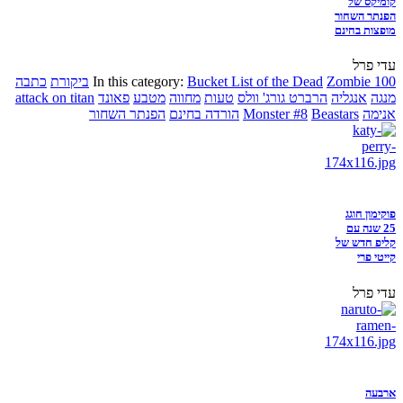
קומיקס של
הפנתר השחור
מופצות בחינם
עדי פרל
Zombie 100
Bucket List of the Dead
In this category:
ביקורת
כתבה
מנגה
אנגליה
הרברט גורג' וולס
טעות
מחווה
מטבע
פאונד
attack on titan
אנימה
Beastars
Monster #8
הורדה בחינם
הפנתר השחור
פוקימון חוגג
25 שנה עם
קליפ חדש של
קייטי פרי
עדי פרל
ארבעה