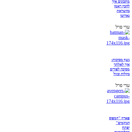
מתכונים איך
להכין ראמן
בהשראת
נארוטו
עדי פרל
נשף מסיכות:
איך לאלתר
מסיכה לפורים
בקלות ובזול
עדי פרל
פארק "קמפוס
הנוקמים"
יפתח