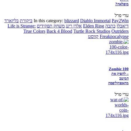
מופלאה?
עדי פרל
Pay2Win
Diablo Immortal
blizzard
In this category:
ביקורת
בליזארד
דיאבלו
כתבה
Elden Ring
אלדן רינג
משחק תפקידים
Life is Strange:
True Colors
Back 4 Blood
Turtle Rock Studios
Outriders
Freakpocalypse
קווסט
Zombie 100
– להפיק את
המיטב
מהאפוקליפסה
עדי פרל