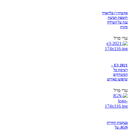
אקטיוויז'ן-בליזארד
חוטפת תביעת
ענק על הטרדה
מינית
עדי פרל
E3 2021 –
רשימת כל
המשחקים
שיופיעו באירוע
עדי פרל
בעקבות תקרית
IGN: על