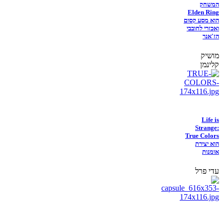
המשחק
Elden Ring
הוא מסע קסום
ואכזרי לחובבי
הז'אנר
מושיק
קלינמן
Life is
Strange:
True Colors
הוא יצירת
אומנות
עדי פרל