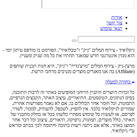
אודות
צור קשר
תנאי שימוש
גיקלואיד - צירוף המלים "גיק" ו"טבלואיד", הפורמט בו מודפס עיתון יומי -
הוא מגזין אינטרנטי חדש שמאגד תחתיו את כל מה שגיק ומעניין.
מרצ'ן-גיק - צירוף המלים "מרצ'נדייז" ו"גיק", היא חנות תכנית שותפים
(Affiliate) בה אנו מאגדים מוצרים מגניבים מרחבי הרשת.
בחזרה למעלה
כל זכויות היוצרים והקניין הרוחני המופיעים באתר זה לרבות התוכנה,
בסיס הנתונים, הטקסטים, התיאורים, עיצוב האתר, הקבצים הגרפיים,
התמונות, וכל חומר אחר הכלולים בו, אם לא נאמר מפורשות אחרת,
שמורים לגיקלואיד בלבד. אין להפיץ, לשכפל, להעתיק, למכור, לשדר,
לפרסם, או לעשות כל שימוש מסחרי כלשהו בכל או בחלק מתכניו של
האתר, כולל מוצרים, תמונות, גרפיקה, תיאורים, עיצוב וכל דבר אחר
המוצג באתר, אלא אם ניתנה רשות כתובה וחתומה לכך בכתב ומראש
ע''י גיקלואיד.