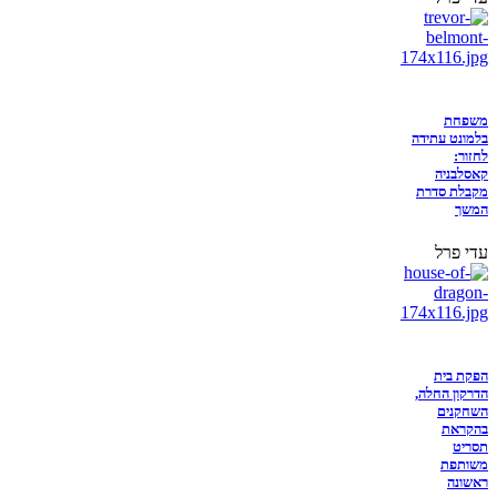
משפחת
בלמונט עתידה
לחזור:
קאסלבניה
מקבלת סדרת
המשך
עדי פרל
הפקת בית
הדרקון החלה,
השחקנים
בהקראת
תסריט
משותפת
ראשונה