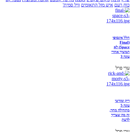
כוח רעם
איש מזל התאומים
וויל סמית'
חלל אינסופי
(Final
Space) לא
תמשיך אחרי
עונה 3
עדי פרל
ריק ומורטי
עונה 5
מתחילה מחר,
זה מה שצריך
לדעת
עדי פרל