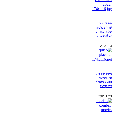
החתול של
שרק 2 מוכיח
שלדרימוורקס
יש 9 נשמות
עדי פרל
מקום שקט 2
הוא המשך
כמעט מוצלח
כמו קודמו
גיל גוטקין