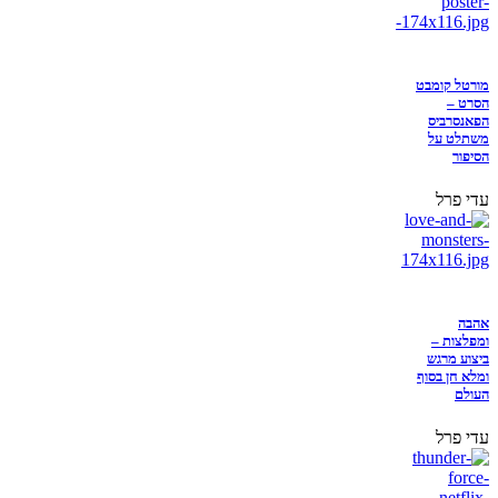
מורטל קומבט
הסרט –
הפאנסרביס
משתלט על
הסיפור
עדי פרל
אהבה
ומפלצות –
ביצוע מרגש
ומלא חן בסוף
העולם
עדי פרל