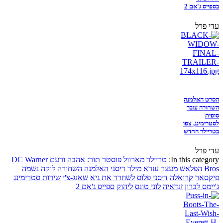
בספייס ג'אם 2
עדי פרל
הסרט האלמנה
השחורה עובר
סופית
לסטרימינג, צפו
בטריילר החדש
עדי פרל
In this category:
טריילר
מארוול
פוסטר
תור: אהבה ורעם
Warner
DC
Bros
הפלאש
מעצר
עזרא מילר
דיסני
האלמנה השחורה
לוקה
נשמה
פיקסאר
קרואלה
דיסני פלוס
לשחרר את גיא
שאנג-צ'י
שירות סטרימינג
ג'יימס לברון
זנדאיה
לוני טונס
ליהוק
ספייס ג'אם 2