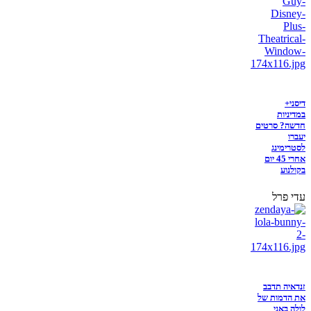
דיסני+
במדיניות
חדשה? סרטים
יעברו
לסטרימינג
אחרי 45 יום
בקולנוע
עדי פרל
זנדאיה תדבב
את הדמות של
לולה באני