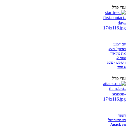
עדי פרל
יום "מגע
ראשון" הציג
את פיקארד
עונה 2,
דיסקוברי עונה
4 ועוד
עדי פרל
העונה
האחרונה של
Attack on