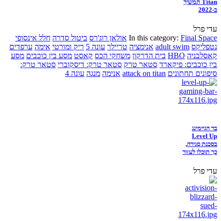
Titan תמשיך
ב-2022
עדי פרל
Final Space
In this category:
אולאן רוג'רס
ביטול סדרה
חלל אינסופי
נטפליקס
adult swim
אנימציה
טריילר
עונה 5
ריק ומורטי
אימה
ערפדים
קאסלבניה
HBO
בית הדרקון
משחקי הכס
קאסט
מסע בין כוכבים
מסע
בין כוכבים: פיקארד
סטאר טרק
סטאר טרק: דיסקוברי
סטאר טרק:
סיפונים תחתונים
attack on titan
אנימה
מנגה
עונה 4
בר הגיימינג
Level Up
בסכנת סגירה,
כך תוכלו לעזור
עדי פרל