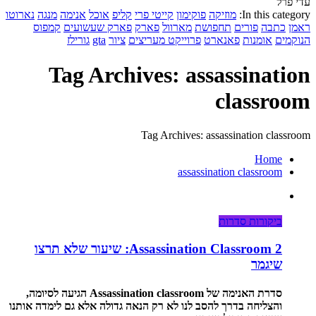
עדי פרל
In this category:
מוזיקה
פוקימון
קייטי פרי
קליפ
אוכל
אנימה
מנגה
נארוטו
ראמן
כתבה
פורים
תחפושת
מארוול
פארק
פארק שעשועים
קמפוס
הנוקמים
אומנות
פאנארט
פרוייקט מעריצים
ציור
gta
גורילז
Tag Archives: assassination
classroom
Tag Archives: assassination classroom
Home
assassination classroom
ביקורות סדרות
Assassination Classroom 2: שיעור שלא תרצו
שיגמר
סדרת האנימה של Assassination classroom הגיעה לסיומה,
והצליחה בדרך להסב לנו לא רק הנאה גדולה אלא גם לימדה אותנו