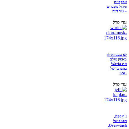
אסקפיזם
וניהול משברים
– טור דעה
עדי פרל
לא נגענו: אילון
מאסק מגלם
את Wario
במערכון של
SNL
עדי פרל
ג'ף קפלן,
הפנים של
Overwatch,