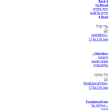
Back 4
Blood עוד
רחוק מלהיות
היורש של Left
4 Dead
עדי פרל
Outriders –
הרעיונות
טובים, הביצוע
שלהם פחות
גיל גוטקין
Freakpocalypse
– תחילתה של
ידידות