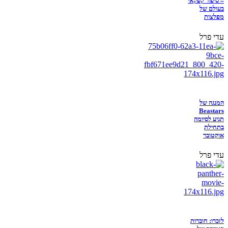
– סיפור קפקאי
בעולם של
מפלצות
עדי פרל
המנגה של
Beastars
תגיע לסיומה
בתחילת
אוקטובר
עדי פרל
לזכרו: חוברות