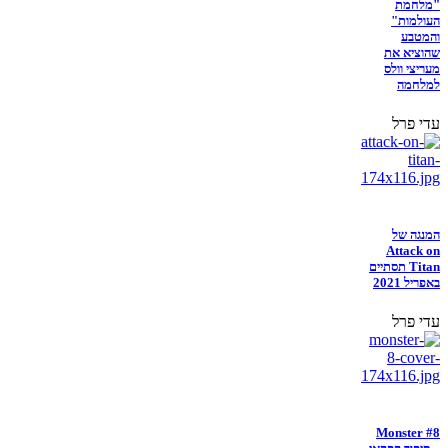
"מלחמת
העולמות"
והמטבע
שהוציא את
מעריצי וולס
למלחמה
עדי פרל
המנגה של
Attack on
Titan תסתיים
באפריל 2021
עדי פרל
Monster #8