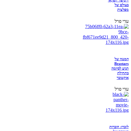
– סיפור קפקאי
בעולם של
מפלצות
עדי פרל
המנגה של
Beastars
תגיע לסיומה
בתחילת
אוקטובר
עדי פרל
לזכרו: חוברות