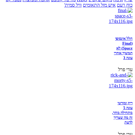
כוח רעם
איש מזל התאומים
וויל סמית'
חלל אינסופי
(Final
Space) לא
תמשיך אחרי
עונה 3
עדי פרל
ריק ומורטי
עונה 5
מתחילה מחר,
זה מה שצריך
לדעת
עדי פרל