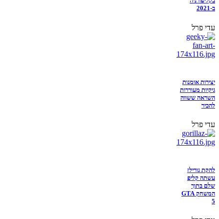
בקליפורניה
ב-2021
עדי פרל
יצירות אומנות
גיקיות מעוררות
השראה ששווה
להכיר
עדי פרל
להקת גורילז
עשתה קליפ
שלם בתוך
המשחק GTA
5