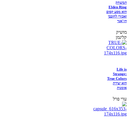
המשחק
Elden Ring
הוא מסע קסום
ואכזרי לחובבי
הז'אנר
מושיק
קלינמן
Life is
Strange:
True Colors
הוא יצירת
אומנות
עדי פרל