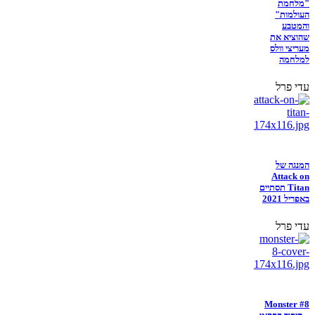
"מלחמת
העולמות"
והמטבע
שהוציא את
מעריצי וולס
למלחמה
עדי פרל
המנגה של
Attack on
Titan תסתיים
באפריל 2021
עדי פרל
Monster #8