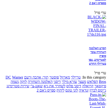
בספייס ג'אם 2
עדי פרל
הסרט האלמנה
השחורה עובר
סופית
לסטרימינג, צפו
בטריילר החדש
עדי פרל
In this category:
טריילר
מארוול
פוסטר
תור: אהבה ורעם
Warner
DC
Bros
הפלאש
מעצר
עזרא מילר
דיסני
האלמנה השחורה
לוקה
נשמה
פיקסאר
קרואלה
דיסני פלוס
לשחרר את גיא
שאנג-צ'י
שירות סטרימינג
ג'יימס לברון
זנדאיה
לוני טונס
ליהוק
ספייס ג'אם 2