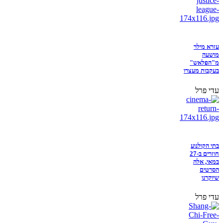
עזרא מילר
מושעה
מ"הפלאש"
בעקבות מעצרו
עדי פרל
בתי הקולנוע
חוזרים ב-27
במאי, אלה
הסרטים
שיוקרנו
עדי פרל