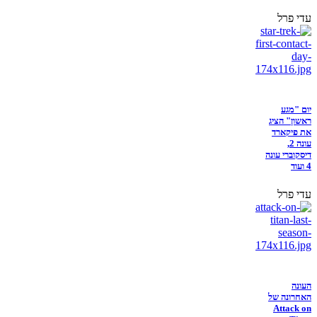
עדי פרל
יום "מגע
ראשון" הציג
את פיקארד
עונה 2,
דיסקוברי עונה
4 ועוד
עדי פרל
העונה
האחרונה של
Attack on