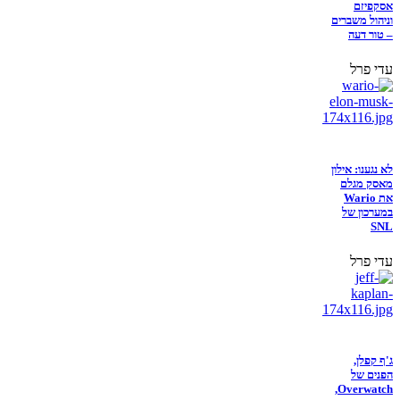
אסקפיזם
וניהול משברים
– טור דעה
עדי פרל
לא נגענו: אילון
מאסק מגלם
את Wario
במערכון של
SNL
עדי פרל
ג'ף קפלן,
הפנים של
Overwatch,