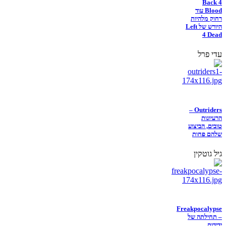
Back 4
Blood עוד
רחוק מלהיות
היורש של Left
4 Dead
עדי פרל
Outriders –
הרעיונות
טובים, הביצוע
שלהם פחות
גיל גוטקין
Freakpocalypse
– תחילתה של
ידידות