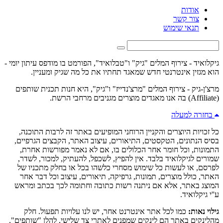
אודות
צור קשר
תנאי שימוש
גיקלואיד - צירוף המלים "גיק" ו"טבלואיד", הפורמט בו מודפס עיתון יומי -
הוא מגזין אינטרנטי חדש שמאגד תחתיו את כל מה שגיק ומעניין.
מרצ'ן-גיק - צירוף המלים "מרצ'נדייז" ו"גיק", היא חנות תכנית שותפים
(Affiliate) בה אנו מאגדים מוצרים מגניבים מרחבי הרשת.
בחזרה למעלה
כל זכויות היוצרים והקניין הרוחני המופיעים באתר זה לרבות התוכנה,
בסיס הנתונים, הטקסטים, התיאורים, עיצוב האתר, הקבצים הגרפיים,
התמונות, וכל חומר אחר הכלולים בו, אם לא נאמר מפורשות אחרת,
שמורים לגיקלואיד בלבד. אין להפיץ, לשכפל, להעתיק, למכור, לשדר,
לפרסם, או לעשות כל שימוש מסחרי כלשהו בכל או בחלק מתכניו של
האתר, כולל מוצרים, תמונות, גרפיקה, תיאורים, עיצוב וכל דבר אחר
המוצג באתר, אלא אם ניתנה רשות כתובה וחתומה לכך בכתב ומראש
ע''י גיקלואיד.
גילוי נאות:
כמו לכל אתר אינטרנט אחר, יש לנו עלויות תפעול. חלק
מהלינקים באתר הם לינקים שמפנים לאתרי צד שלישי, להלן "שותפים".