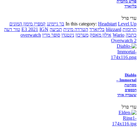
פורש מחברת
בליזארד
עדי פרל
Level Up
Headstart
In this category:
בר גיימינג
קמפיין מימון המונים
תרומות
blizzard
בליזארד
הטרדה מינית
תביעה
IGN
E3 2021
טור דעה
כתבה
Wario
אילון מאסק
מערכון
נינטנדו
סופר מריו
overwatch
Overwatch 2
Diablo
Immortal –
מסחטת
הכספים
ששברה אותי
עדי פרל