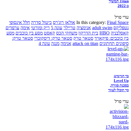
Titan תמשיך
ב-2022
עדי פרל
Final Space
In this category:
אולאן רוג'רס
ביטול סדרה
חלל אינסופי
נטפליקס
adult swim
אנימציה
טריילר
עונה 5
ריק ומורטי
אימה
ערפדים
קאסלבניה
HBO
בית הדרקון
משחקי הכס
קאסט
מסע בין כוכבים
מסע
בין כוכבים: פיקארד
סטאר טרק
סטאר טרק: דיסקוברי
סטאר טרק:
סיפונים תחתונים
attack on titan
אנימה
מנגה
עונה 4
בר הגיימינג
Level Up
בסכנת סגירה,
כך תוכלו לעזור
עדי פרל