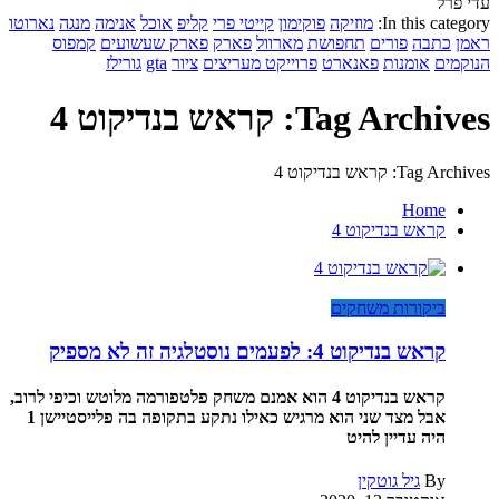
עדי פרל
In this category:
מוזיקה
פוקימון
קייטי פרי
קליפ
אוכל
אנימה
מנגה
נארוטו
ראמן
כתבה
פורים
תחפושת
מארוול
פארק
פארק שעשועים
קמפוס
הנוקמים
אומנות
פאנארט
פרוייקט מעריצים
ציור
gta
גורילז
Tag Archives: קראש בנדיקוט 4
Tag Archives: קראש בנדיקוט 4
Home
קראש בנדיקוט 4
ביקורות משחקים
קראש בנדיקוט 4: לפעמים נוסטלגיה זה לא מספיק
קראש בנדיקוט 4 הוא אמנם משחק פלטפורמה מלוטש וכיפי לרוב,
אבל מצד שני הוא מרגיש כאילו נתקע בתקופה בה פלייסטיישן 1
היה עדיין להיט
By
גיל גוטקין