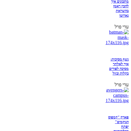
מתכונים איך
להכין ראמן
בהשראת
נארוטו
עדי פרל
נשף מסיכות:
איך לאלתר
מסיכה לפורים
בקלות ובזול
עדי פרל
פארק "קמפוס
הנוקמים"
יפתח