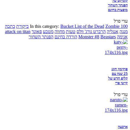
קומיקס של
הפנתר השחור
מופצות בחינם
עדי פרל
Zombie 100
Bucket List of the Dead
In this category:
ביקורת
כתבה
מנגה
אנגליה
הרברט גורג' וולס
טעות
מחווה
מטבע
פאונד
attack on titan
אנימה
Beastars
Monster #8
הורדה בחינם
הפנתר השחור
פוקימון חוגג
25 שנה עם
קליפ חדש של
קייטי פרי
עדי פרל
ארבעה