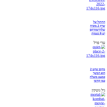
החתול של
שרק 2 מוכיח
שלדרימוורקס
יש 9 נשמות
עדי פרל
מקום שקט 2
הוא המשך
כמעט מוצלח
כמו קודמו
גיל גוטקין