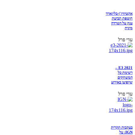
אקטיוויז'ן-בליזארד
חוטפת תביעת
ענק על הטרדה
מינית
עדי פרל
E3 2021 –
רשימת כל
המשחקים
שיופיעו באירוע
עדי פרל
בעקבות תקרית
IGN: על