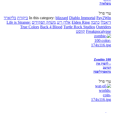
מופלאה?
עדי פרל
Pay2Win
Diablo Immortal
blizzard
In this category:
ביקורת
בליזארד
דיאבלו
כתבה
Elden Ring
אלדן רינג
משחק תפקידים
Life is Strange:
True Colors
Back 4 Blood
Turtle Rock Studios
Outriders
Freakpocalypse
קווסט
Zombie 100
– להפיק את
המיטב
מהאפוקליפסה
עדי פרל