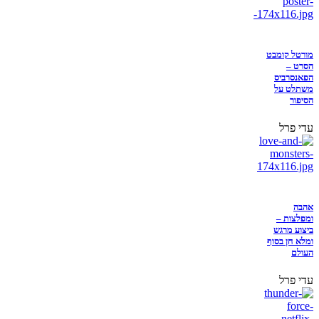
מורטל קומבט
הסרט –
הפאנסרביס
משתלט על
הסיפור
עדי פרל
אהבה
ומפלצות –
ביצוע מרגש
ומלא חן בסוף
העולם
עדי פרל