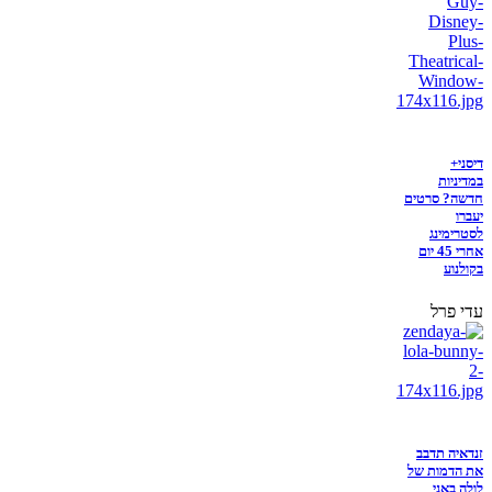
דיסני+
במדיניות
חדשה? סרטים
יעברו
לסטרימינג
אחרי 45 יום
בקולנוע
עדי פרל
זנדאיה תדבב
את הדמות של
לולה באני