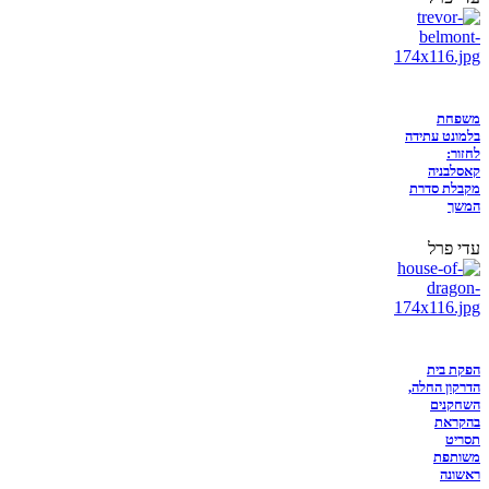
משפחת
בלמונט עתידה
לחזור:
קאסלבניה
מקבלת סדרת
המשך
עדי פרל
הפקת בית
הדרקון החלה,
השחקנים
בהקראת
תסריט
משותפת
ראשונה