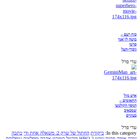
כוח רעם –
בושה לז'אנר
סרטי
גיבורי-העל
עדי פרל
איש מזל
התאומים –
הניסוי הקולנועי
שמכאיב
בעיניים
עדי פרל
In this category:
ביקורת
החתול של שרק 2: משאלה אחת ודי
כתבה
שרק
אימה
מקום שקט 2
HBO
מורטל קומבט
אהבה ומפלצות
נטפליקס