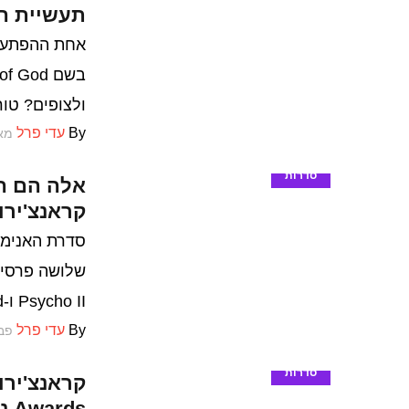
תעשיית ה
אחת ההפתעות
ולצופים? טור
By
עדי פרל
מאי 4,
סדרות
קראנצ'ירו
Psycho II ו-The Promised Neverland
By
עדי פרל
פברוא
סדרות
Awards נפתחה