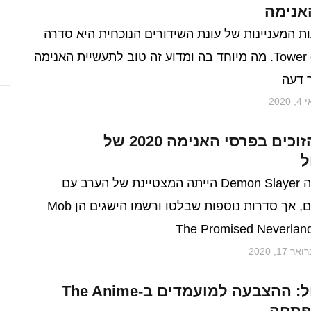
אנימה
 המעניינות של עונת השידורים הנוכחית היא סדרה
בשם Tower of God. מה מיוחד בה ומדוע זה טוב לתעשיית האנימה
 דעה
 2020
אלה הם הזוכים בפרסי האנימה 2020 של
ל
סדרת האנימה Demon Slayer הייתה המצטיינת של הערב עם
שלושה פרסים, אך סדרות נוספות שבלטו ורשמו הישגים הן Mob
ר 17, 2020
קראנצ'ירול: ההצבעה למועמדים ב-The Anime