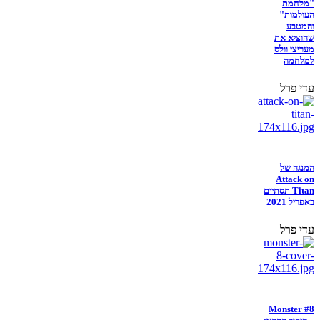
"מלחמת
העולמות"
והמטבע
שהוציא את
מעריצי וולס
למלחמה
עדי פרל
המנגה של
Attack on
Titan תסתיים
באפריל 2021
עדי פרל
Monster #8