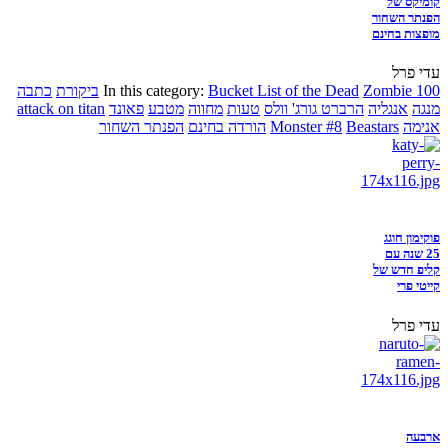
קומיקס של
הפנתר השחור
מופצות בחינם
עדי פרל
Zombie 100
Bucket List of the Dead
In this category:
ביקורת
כתבה
מנגה
אנגליה
הרברט גורג' וולס
טעות
מחווה
מטבע
פאונד
attack on titan
אנימה
Beastars
Monster #8
הורדה בחינם
הפנתר השחור
פוקימון חוגג
25 שנה עם
קליפ חדש של
קייטי פרי
עדי פרל
ארבעה