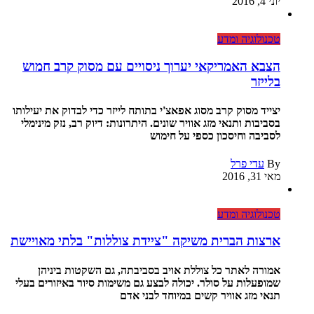
יוני 4, 2016
טכנולוגיה ומדע
הצבא האמריקאי יערוך ניסויים עם מסוק קרב חמוש
בלייזר
יצייד מסוק קרב מסוג אפאצ'י בתותח לייזר כדי לבדוק את יעילותו
בסביבות ותנאי מזג אוויר שונים. היתרונות: דיוק רב, נזק מינימלי
לסביבה וחיסכון כספי על חימוש
By
עדי פרל
מאי 31, 2016
טכנולוגיה ומדע
ארצות הברית משיקה "ציידת צוללות" בלתי מאויישת
אמורה לאתר כל צוללת אויב בסביבתה, גם השקטות ביניהן
שמופעלות על סולר. יכולה לבצע גם משימות סיור באיזורים בעלי
תנאי מזג אוויר קשים במיוחד לבני אדם