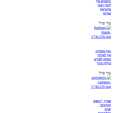
מתכונים איך
להכין ראמן
בהשראת
נארוטו
עדי פרל
נשף מסיכות:
איך לאלתר
מסיכה לפורים
בקלות ובזול
עדי פרל
פארק "קמפוס
הנוקמים"
יפתח