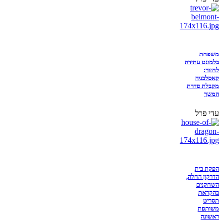
משפחת
בלמונט עתידה
לחזור:
קאסלבניה
מקבלת סדרת
המשך
עדי פרל
הפקת בית
הדרקון החלה,
השחקנים
בהקראת
תסריט
משותפת
ראשונה