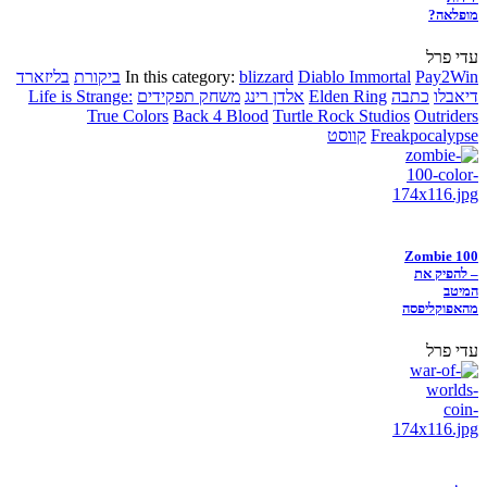
מופלאה?
עדי פרל
Pay2Win
Diablo Immortal
blizzard
In this category:
ביקורת
בליזארד
דיאבלו
כתבה
Elden Ring
אלדן רינג
משחק תפקידים
Life is Strange:
True Colors
Back 4 Blood
Turtle Rock Studios
Outriders
Freakpocalypse
קווסט
Zombie 100
– להפיק את
המיטב
מהאפוקליפסה
עדי פרל