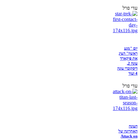
עדי פרל
יום "מגע
ראשון" הציג
את פיקארד
עונה 2,
דיסקוברי עונה
4 ועוד
עדי פרל
העונה
האחרונה של
Attack on