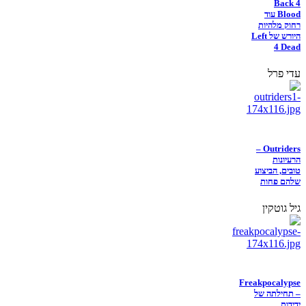
Back 4
Blood עוד
רחוק מלהיות
היורש של Left
4 Dead
עדי פרל
Outriders –
הרעיונות
טובים, הביצוע
שלהם פחות
גיל גוטקין
Freakpocalypse
– תחילתה של
ידידות