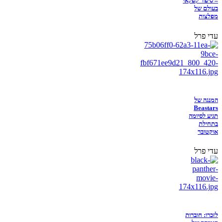
– סיפור קפקאי
בעולם של
מפלצות
עדי פרל
המנגה של
Beastars
תגיע לסיומה
בתחילת
אוקטובר
עדי פרל
לזכרו: חוברות