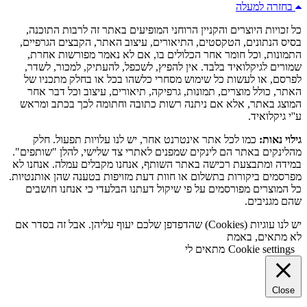
בחזרה למעלה
כל זכויות היוצרים והקניין הרוחני המופיעים באתר זה לרבות התוכנה,
בסיס הנתונים, הטקסטים, התיאורים, עיצוב האתר, הקבצים הגרפיים,
התמונות, וכל חומר אחר הכלולים בו, אם לא נאמר מפורשות אחרת,
שמורים לגיקלואיד בלבד. אין להפיץ, לשכפל, להעתיק, למכור, לשדר,
לפרסם, או לעשות כל שימוש מסחרי כלשהו בכל או בחלק מתכניו של
האתר, כולל מוצרים, תמונות, גרפיקה, תיאורים, עיצוב וכל דבר אחר
המוצג באתר, אלא אם ניתנה רשות כתובה וחתומה לכך בכתב ומראש
ע''י גיקלואיד.
גילוי נאות:
כמו לכל אתר אינטרנט אחר, יש לנו עלויות תפעול. חלק
מהלינקים באתר הם לינקים שמפנים לאתרי צד שלישי, להלן "שותפים".
במידה ומתבצעת רכישה באתר השותף, אנחנו מקבלים עמלה. אנחנו לא
מפרסמים ביקורות בתשלום או חוות דעת מזויפות בטענה שהן אותנטיות.
כל המוצרים מפורסמים על פי שיקול דעתנו הבלעדי כי אנחנו חושבים
שהם מגניבים.
יש לנו עוגיות (Cookies) שהדפדפן שלכם יעוף עליהן. אבל זה בסדר אם
לא מתאים, באמת
Cookie settings
מתאים לי
Close