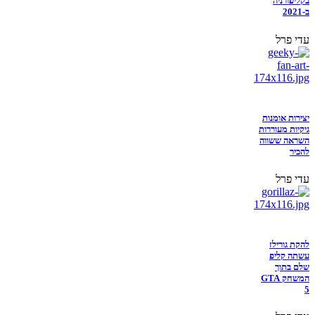
בקליפורניה
ב-2021
עדי פרל
יצירות אומנות
גיקיות מעוררות
השראה ששווה
להכיר
עדי פרל
להקת גורילז
עשתה קליפ
שלם בתוך
המשחק GTA
5