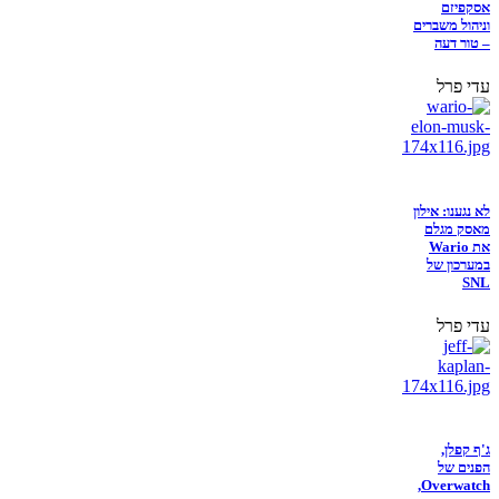
אסקפיזם
וניהול משברים
– טור דעה
עדי פרל
לא נגענו: אילון
מאסק מגלם
את Wario
במערכון של
SNL
עדי פרל
ג'ף קפלן,
הפנים של
Overwatch,