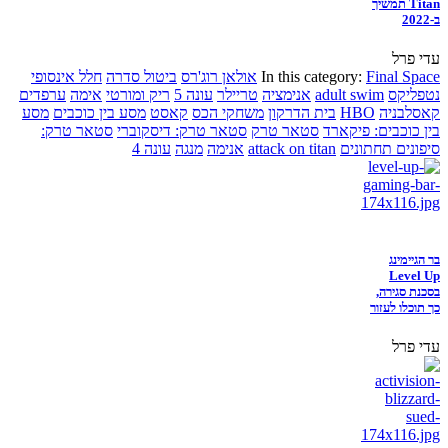
Titan תמשיך
ב-2022
עדי פרל
Final Space
In this category:
אולאן רוג'רס
ביטול סדרה
חלל אינסופי
נטפליקס
adult swim
אנימציה
טריילר
עונה 5
ריק ומורטי
אימה
ערפדים
קאסלבניה
HBO
בית הדרקון
משחקי הכס
קאסט
מסע בין כוכבים
מסע
בין כוכבים: פיקארד
סטאר טרק
סטאר טרק: דיסקוברי
סטאר טרק:
סיפונים תחתונים
attack on titan
אנימה
מנגה
עונה 4
בר הגיימינג
Level Up
בסכנת סגירה,
כך תוכלו לעזור
עדי פרל