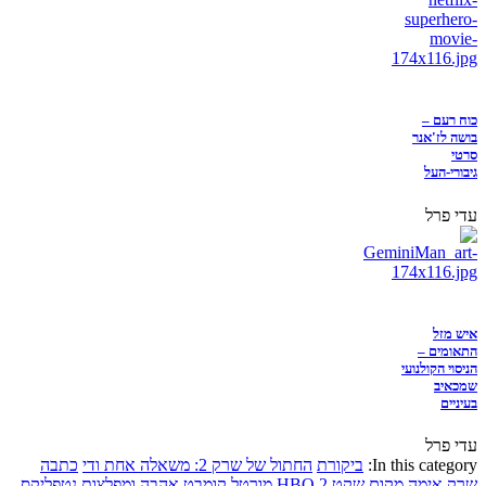
כוח רעם –
בושה לז'אנר
סרטי
גיבורי-העל
עדי פרל
איש מזל
התאומים –
הניסוי הקולנועי
שמכאיב
בעיניים
עדי פרל
In this category:
ביקורת
החתול של שרק 2: משאלה אחת ודי
כתבה
שרק
אימה
מקום שקט 2
HBO
מורטל קומבט
אהבה ומפלצות
נטפליקס