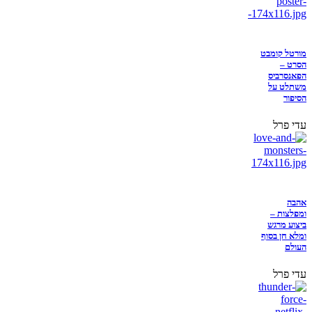
מורטל קומבט
הסרט –
הפאנסרביס
משתלט על
הסיפור
עדי פרל
אהבה
ומפלצות –
ביצוע מרגש
ומלא חן בסוף
העולם
עדי פרל