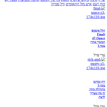
כוח רעם
איש מזל התאומים
וויל סמית'
חלל אינסופי
(Final
Space) לא
תמשיך אחרי
עונה 3
עדי פרל
ריק ומורטי
עונה 5
מתחילה מחר,
זה מה שצריך
לדעת
עדי פרל