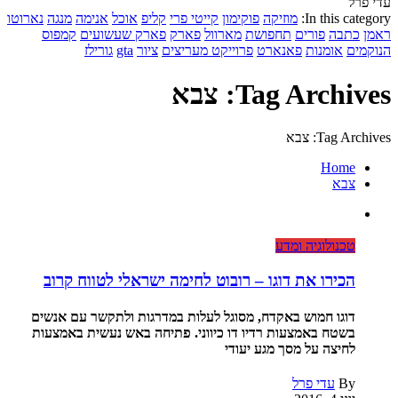
עדי פרל
In this category:
מוזיקה
פוקימון
קייטי פרי
קליפ
אוכל
אנימה
מנגה
נארוטו
ראמן
כתבה
פורים
תחפושת
מארוול
פארק
פארק שעשועים
קמפוס
הנוקמים
אומנות
פאנארט
פרוייקט מעריצים
ציור
gta
גורילז
Tag Archives: צבא
Tag Archives: צבא
Home
צבא
טכנולוגיה ומדע
הכירו את דוגו – רובוט לחימה ישראלי לטווח קרוב
דוגו חמוש באקדח, מסוגל לעלות במדרגות ולתקשר עם אנשים
בשטח באמצעות רדיו דו כיווני. פתיחה באש נעשית באמצעות
לחיצה על מסך מגע יעודי
By
עדי פרל