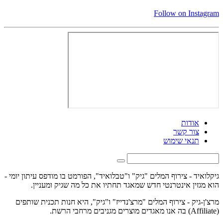
Follow on Instagram
אודות
צור קשר
תנאי שימוש
גיקלואיד - צירוף המלים "גיק" ו"טבלואיד", הפורמט בו מודפס עיתון יומי -
הוא מגזין אינטרנטי חדש שמאגד תחתיו את כל מה שגיק ומעניין.
מרצ'ן-גיק - צירוף המלים "מרצ'נדייז" ו"גיק", היא חנות תכנית שותפים
(Affiliate) בה אנו מאגדים מוצרים מגניבים מרחבי הרשת.