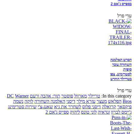
בספייס ג'אם 2
עדי פרל
הסרט האלמנה
השחורה עובר
סופית
לסטרימינג, צפו
בטריילר החדש
עדי פרל
In this category:
טריילר
מארוול
פוסטר
תור: אהבה ורעם
Warner
DC
Bros
הפלאש
מעצר
עזרא מילר
דיסני
האלמנה השחורה
לוקה
נשמה
פיקסאר
קרואלה
דיסני פלוס
לשחרר את גיא
שאנג-צ'י
שירות סטרימינג
ג'יימס לברון
זנדאיה
לוני טונס
ליהוק
ספייס ג'אם 2