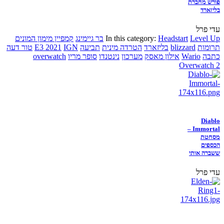
פורש מחברת
בליזארד
עדי פרל
Level Up
Headstart
In this category:
בר גיימינג
קמפיין מימון המונים
תרומות
blizzard
בליזארד
הטרדה מינית
תביעה
IGN
E3 2021
טור דעה
כתבה
Wario
אילון מאסק
מערכון
נינטנדו
סופר מריו
overwatch
Overwatch 2
Diablo
Immortal –
מסחטת
הכספים
ששברה אותי
עדי פרל