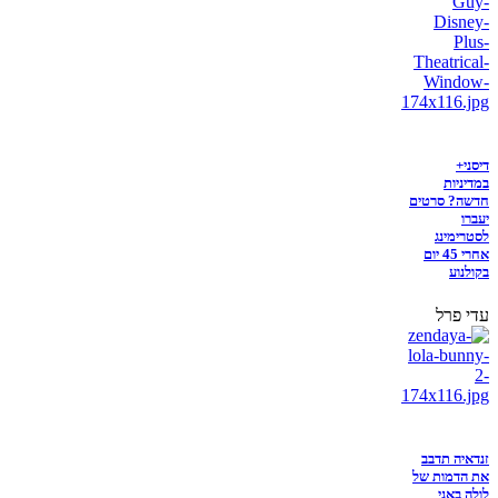
דיסני+
במדיניות
חדשה? סרטים
יעברו
לסטרימינג
אחרי 45 יום
בקולנוע
עדי פרל
זנדאיה תדבב
את הדמות של
לולה באני