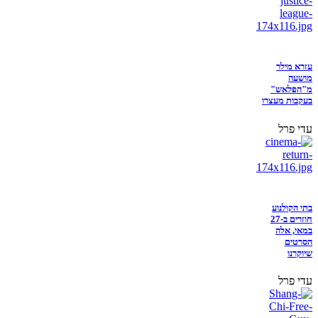
עזרא מילר
מושעה
מ"הפלאש"
בעקבות מעצרו
עדי פרל
בתי הקולנוע
חוזרים ב-27
במאי, אלה
הסרטים
שיוקרנו
עדי פרל