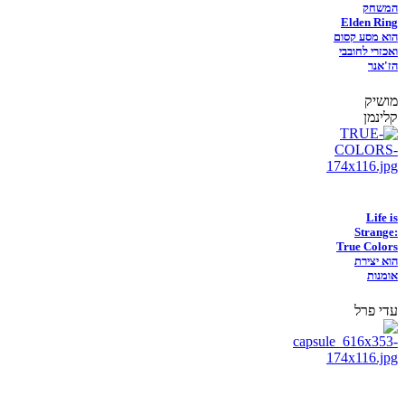
המשחק
Elden Ring
הוא מסע קסום
ואכזרי לחובבי
הז'אנר
מושיק
קלינמן
Life is
Strange:
True Colors
הוא יצירת
אומנות
עדי פרל