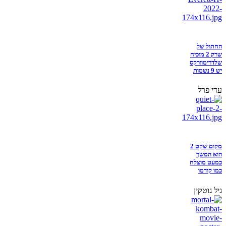
החתול של
שרק 2 מוכיח
שלדרימוורקס
יש 9 נשמות
עדי פרל
מקום שקט 2
הוא המשך
כמעט מוצלח
כמו קודמו
גיל גוטקין