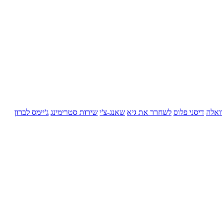
ואלה
דיסני פלוס
לשחרר את גיא
שאנג-צ'י
שירות סטרימינג
ג'יימס לברון