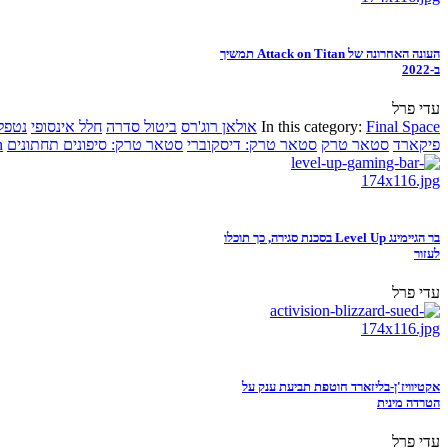
העונה האחרונה של Attack on Titan תמשיך
ב-2022
עדי פרל
Final Space
In this category:
אולאן רוג'רס
ביטול סדרה
חלל אינסופי
נטפל
פיקארד
סטאר טרק
סטאר טרק: דיסקוברי
סטאר טרק: סיפונים תחתונים
n
בר הגיימינג Level Up בסכנת סגירה, כך תוכלו
לעזור
עדי פרל
אקטיוויז'ן-בליזארד חוטפת תביעת ענק על
הטרדה מינית
עדי פרל