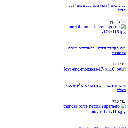
מקום שקט 2 הוא המשך כמעט מוצלח כמו
קודמו
גיל גוטקין
מורטל קומבט הסרט – הפאנסרביס משתלט
על הסיפור
עדי פרל
אהבה ומפלצות – ביצוע מרגש ומלא חן בסוף
העולם
עדי פרל
כוח רעם – בושה לז'אנר סרטי גיבורי-העל