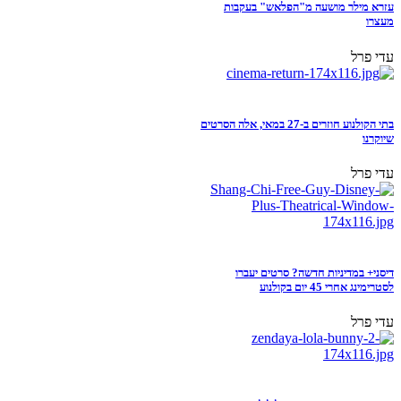
עזרא מילר מושעה מ"הפלאש" בעקבות
מעצרו
עדי פרל
בתי הקולנוע חוזרים ב-27 במאי, אלה הסרטים
שיוקרנו
עדי פרל
דיסני+ במדיניות חדשה? סרטים יעברו
לסטרימינג אחרי 45 יום בקולנוע
עדי פרל