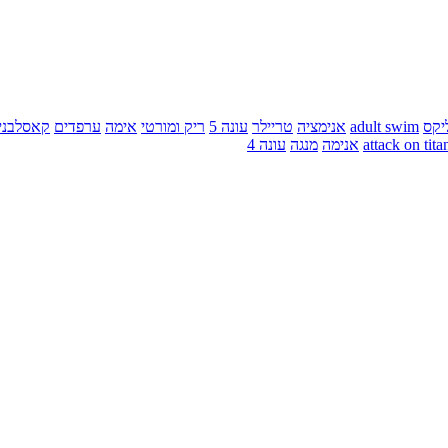
יקס
adult swim
אנימציה
טריילר
עונה 5
ריק ומורטי
אימה
ערפדים
קאסלבני
attack on tita
אנימה
מנגה
עונה 4