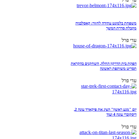
משפחת בלמונט עתידה לחזור: קאסלבניה
מקבלת סדרת המשך
עדי פרל
הפקת בית הדרקון החלה, השחקנים בהקראת
תסריט משותפת ראשונה
עדי פרל
יום "מגע ראשון" הציג את פיקארד עונה 2,
דיסקוברי עונה 4 ועוד
עדי פרל