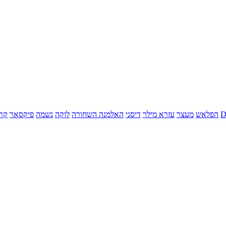
הפלאש
מעצר
עזרא מילר
דיסני
האלמנה השחורה
לוקה
נשמה
פיקסאר
קר