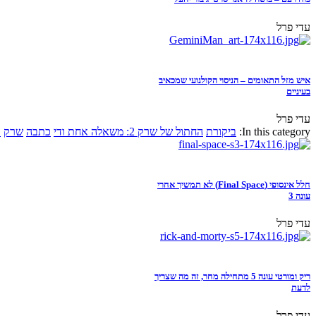
עדי פרל
איש מזל התאומים – הניסוי הקולנועי שמכאיב
בעיניים
עדי פרל
In this category:
ביקורת
החתול של שרק 2: משאלה אחת ודי
כתבה
שרק
א
חלל אינסופי (Final Space) לא תמשיך אחרי
עונה 3
עדי פרל
ריק ומורטי עונה 5 מתחילה מחר, זה מה שצריך
לדעת
עדי פרל