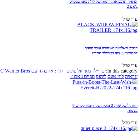
זנדאיה תדבב את הדמות של לולה באני בספייס
ג'אם 2
עדי פרל
הסרט האלמנה השחורה עובר סופית
לסטרימינג, צפו בטריילר החדש
עדי פרל
In this category:
טריילר
מארוול
פוסטר
תור: אהבה ורעם
Warner Bros
DC
זנדאיה
לוני טונס
ליהוק
ספייס ג'אם 2
החתול של שרק 2 מוכיח שלדרימוורקס יש 9
נשמות
עדי פרל