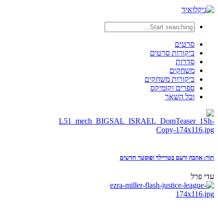
סרטים
ביקורות סרטים
סדרות
משחקים
ביקורות משחקים
ספרים וקומיקס
וכל השאר
תור: אהבה ורעם בטריילר ופוסטר חדשים
עדי פרל