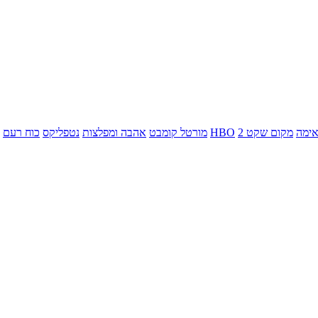
ימה
מקום שקט 2
HBO
מורטל קומבט
אהבה ומפלצות
נטפליקס
כוח רעם