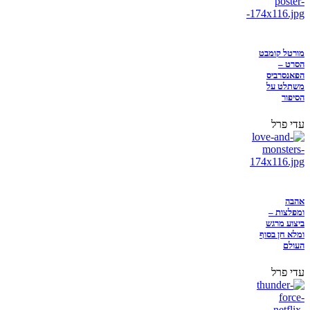
מורטל קומבט
הסרט –
הפאנסרביס
משתלט על
הסיפור
עדי פרל
אהבה
ומפלצות –
ביצוע מרגש
ומלא חן בסוף
העולם
עדי פרל