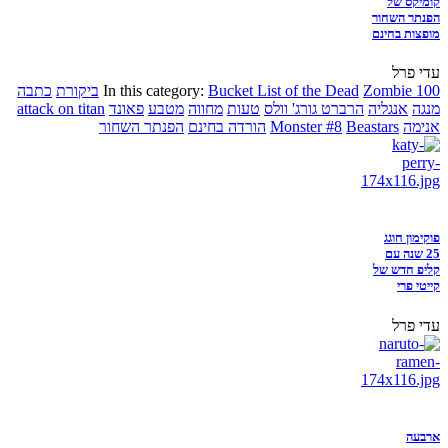
קומיקס של
הפנתר השחור
מופצות בחינם
עדי פרל
Zombie 100
Bucket List of the Dead
In this category:
ביקורת
כתבה
מנגה
אנגליה
הרברט גורג' וולס
טעות
מחווה
מטבע
פאונד
attack on titan
אנימה
Beastars
Monster #8
הורדה בחינם
הפנתר השחור
פוקימון חוגג
25 שנה עם
קליפ חדש של
קייטי פרי
עדי פרל
ארבעה