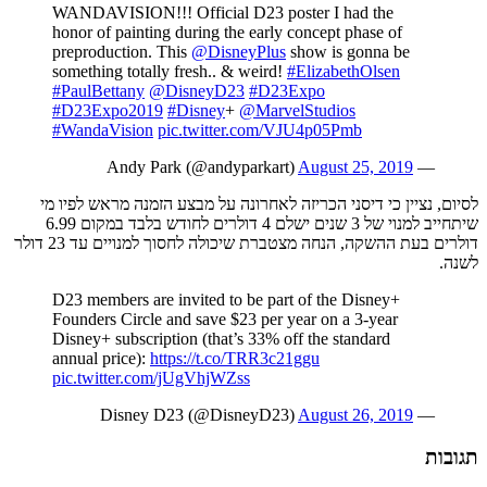
WANDAVISION!!! Official D23 poster I had the
honor of painting during the early concept phase of
preproduction. This
@DisneyPlus
show is gonna be
something totally fresh.. & weird!
#ElizabethOlsen
#PaulBettany
@DisneyD23
#D23Expo
#D23Expo2019
#Disney
+
@MarvelStudios
#WandaVision
pic.twitter.com/VJU4p05Pmb
August 25, 2019
— Andy Park (@andyparkart)
לסיום, נציין כי דיסני הכריזה לאחרונה על מבצע הזמנה מראש לפיו מי
שיתחייב למנוי של 3 שנים ישלם 4 דולרים לחודש בלבד במקום 6.99
דולרים בעת ההשקה, הנחה מצטברת שיכולה לחסוך למנויים עד 23 דולר
לשנה.
D23 members are invited to be part of the Disney+
Founders Circle and save $23 per year on a 3-year
Disney+ subscription (that’s 33% off the standard
annual price):
https://t.co/TRR3c21ggu
pic.twitter.com/jUgVhjWZss
August 26, 2019
— Disney D23 (@DisneyD23)
תגובות