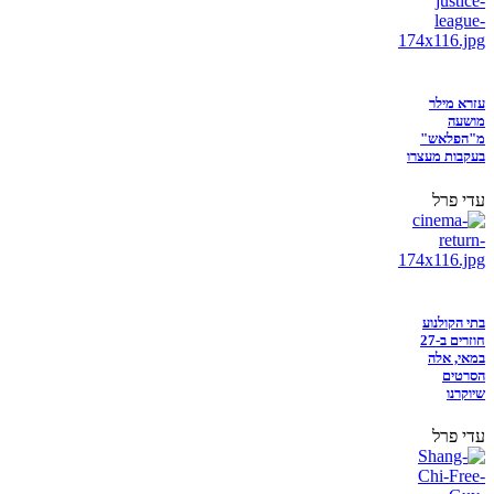
עזרא מילר
מושעה
מ"הפלאש"
בעקבות מעצרו
עדי פרל
בתי הקולנוע
חוזרים ב-27
במאי, אלה
הסרטים
שיוקרנו
עדי פרל