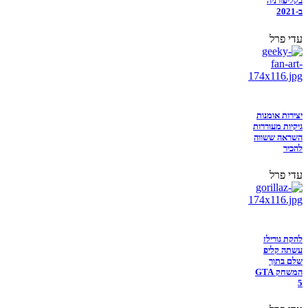
בקליפורניה
ב-2021
עדי פרל
יצירות אומנות
גיקיות מעוררות
השראה ששווה
להכיר
עדי פרל
להקת גורילז
עשתה קליפ
שלם בתוך
המשחק GTA
5