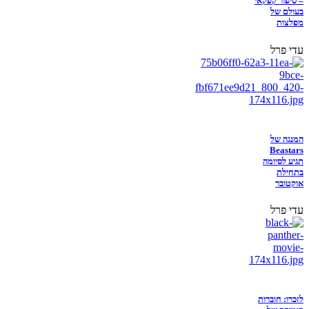
– סיפור קפקאי
בעולם של
מפלצות
עדי פרל
המנגה של
Beastars
תגיע לסיומה
בתחילת
אוקטובר
עדי פרל
לזכרו: חוברות