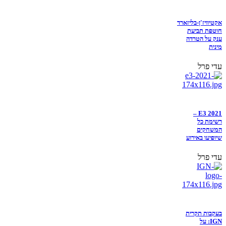
אקטיוויז'ן-בליזארד
חוטפת תביעת
ענק על הטרדה
מינית
עדי פרל
E3 2021 –
רשימת כל
המשחקים
שיופיעו באירוע
עדי פרל
בעקבות תקרית
IGN: על