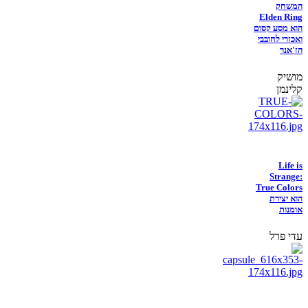
המשחק
Elden Ring
הוא מסע קסום
ואכזרי לחובבי
הז'אנר
מושיק
קלינמן
Life is
Strange:
True Colors
הוא יצירת
אומנות
עדי פרל