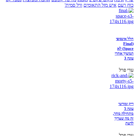
כוח רעם
איש מזל התאומים
וויל סמית'
חלל אינסופי
(Final
Space) לא
תמשיך אחרי
עונה 3
עדי פרל
ריק ומורטי
עונה 5
מתחילה מחר,
זה מה שצריך
לדעת
עדי פרל