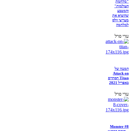
"מלחמת
העולמות"
והמטבע
שהוציא את
מעריצי וולס
למלחמה
עדי פרל
המנגה של
Attack on
Titan תסתיים
באפריל 2021
עדי פרל
Monster #8