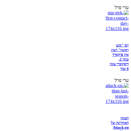
עדי פרל
יום "מגע
ראשון" הציג
את פיקארד
עונה 2,
דיסקוברי עונה
4 ועוד
עדי פרל
העונה
האחרונה של
Attack on