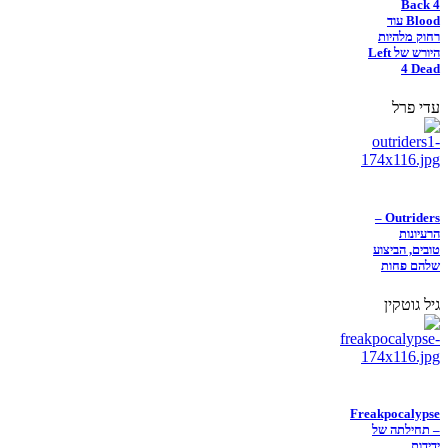
Back 4
Blood עוד
רחוק מלהיות
היורש של Left
4 Dead
עדי פרל
Outriders –
הרעיונות
טובים, הביצוע
שלהם פחות
גיל גוטקין
Freakpocalypse
– תחילתה של
ידידות