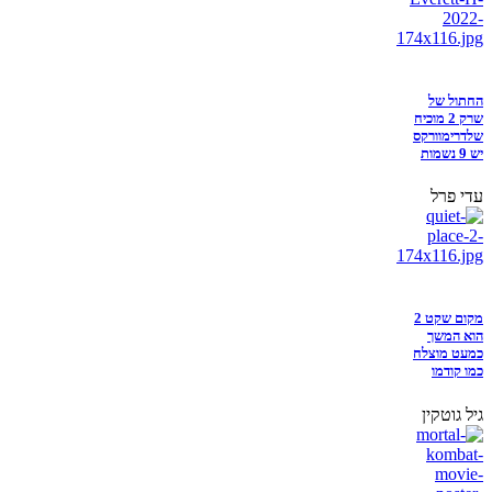
החתול של
שרק 2 מוכיח
שלדרימוורקס
יש 9 נשמות
עדי פרל
מקום שקט 2
הוא המשך
כמעט מוצלח
כמו קודמו
גיל גוטקין