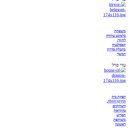
משפחת
בלמונט עתידה
לחזור:
קאסלבניה
מקבלת סדרת
המשך
עדי פרל
הפקת בית
הדרקון החלה,
השחקנים
בהקראת
תסריט
משותפת
ראשונה