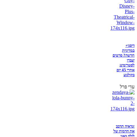
דיסני+
במדיניות
חדשה? סרטים
יעברו
לסטרימינג
אחרי 45 יום
בקולנוע
עדי פרל
זנדאיה תדבב
את הדמות של
לולה באני