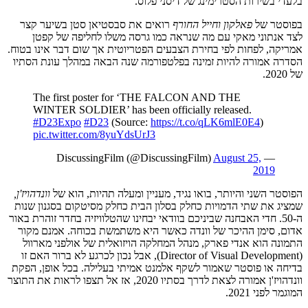
בלעדי בשירות הסטרימינג של דיסני פלוס.
בפוסטר של
פאלקון וחייל החורף
רואים את סבסטיאן סטן בשיער קצר
לצד אנתוני מאקי עם מה שנראה כמו גרסה משלו לחליפה של קפטן
אמריקה, לפחות לפי בחירת הצבעים הפטריוטית אך שום דבר אינו בטוח.
הסדרה אמורה להיות זמינה בפלטפורמה שנה הבאה במהלך עונת הסתיו
של 2020.
The first poster for ‘THE FALCON AND THE
WINTER SOLDIER’ has been officially released.
#D23Expo
#D23
(Source:
https://t.co/qLK6mlE0E4
)
pic.twitter.com/8yuYdsUrJ3
August 25,
— DiscussingFilm (@DiscussingFilm)
2019
הפוסטר השני והיותר, בואו נגיד, מעניין ומעלה תהיות, הוא של
וונדהויז'ן,
שמציג את שתי הדמויות כחלק בסלון הבית כחלק מסיטקום בסגנון שנות
ה-50. חדי האבחנה שביניכם בוודאי יבחינו שהטלוויזיה בחדר זוהרת באור
אדום, סימן ההיכר של וונדה כאשר היא משתמשת בכוחה. אמנם מקור
התמונה הוא אנדי פארק, מנהל המחלקה הויזואלית של אולפני מארוול
(Director of Visual Development), אבל נכון לכרגע לא ברור האם זו
בדיחה או פוסטר שאמור לשקף אלמנט אמיתי בעלילה. בכל אופן, הפקת
וונדהויז'ן אמורה לצאת לדרך בסתיו 2020, אז אל תצפו לראות את התוצר
המוגמר לפני 2021.