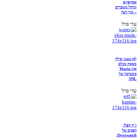
אסקפיזם
וניהול משברים
– טור דעה
עדי פרל
לא נגענו: אילון
מאסק מגלם
את Wario
במערכון של
SNL
עדי פרל
ג'ף קפלן,
הפנים של
Overwatch,