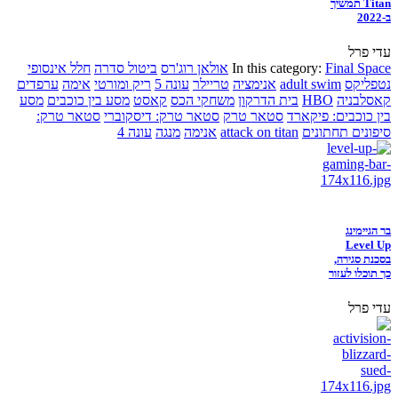
Titan תמשיך
ב-2022
עדי פרל
Final Space
In this category:
אולאן רוג'רס
ביטול סדרה
חלל אינסופי
נטפליקס
adult swim
אנימציה
טריילר
עונה 5
ריק ומורטי
אימה
ערפדים
קאסלבניה
HBO
בית הדרקון
משחקי הכס
קאסט
מסע בין כוכבים
מסע
בין כוכבים: פיקארד
סטאר טרק
סטאר טרק: דיסקוברי
סטאר טרק:
סיפונים תחתונים
attack on titan
אנימה
מנגה
עונה 4
בר הגיימינג
Level Up
בסכנת סגירה,
כך תוכלו לעזור
עדי פרל