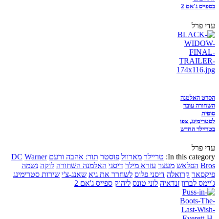
בספייס ג'אם 2
עדי פרל
הסרט האלמנה
השחורה עובר
סופית
לסטרימינג, צפו
בטריילר החדש
עדי פרל
In this category:
טריילר
מארוול
פוסטר
תור: אהבה ורעם
Warner
DC
Bros
הפלאש
מעצר
עזרא מילר
דיסני
האלמנה השחורה
לוקה
נשמה
פיקסאר
קרואלה
דיסני פלוס
לשחרר את גיא
שאנג-צ'י
שירות סטרימינג
ג'יימס לברון
זנדאיה
לוני טונס
ליהוק
ספייס ג'אם 2