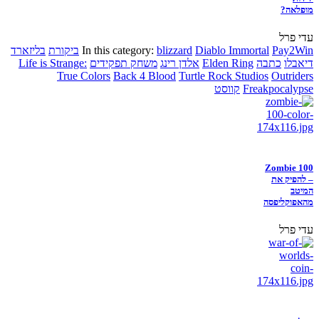
מופלאה?
עדי פרל
Pay2Win
Diablo Immortal
blizzard
In this category:
ביקורת
בליזארד
דיאבלו
כתבה
Elden Ring
אלדן רינג
משחק תפקידים
Life is Strange:
True Colors
Back 4 Blood
Turtle Rock Studios
Outriders
Freakpocalypse
קווסט
Zombie 100
– להפיק את
המיטב
מהאפוקליפסה
עדי פרל