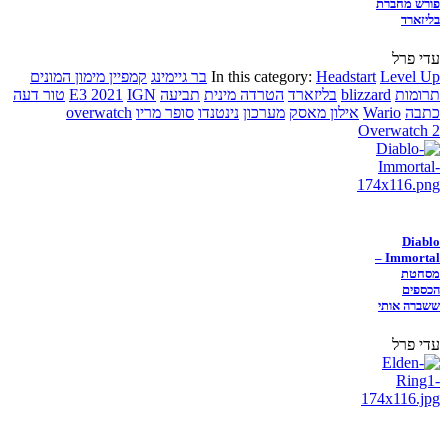
פורש מחברת
בליזארד
עדי פרל
Level Up
Headstart
In this category:
בר גיימינג
קמפיין מימון המונים
תרומות
blizzard
בליזארד
הטרדה מינית
תביעה
IGN
E3 2021
טור דעה
כתבה
Wario
אילון מאסק
מערכון
נינטנדו
סופר מריו
overwatch
Overwatch 2
Diablo
Immortal –
מסחטת
הכספים
ששברה אותי
עדי פרל