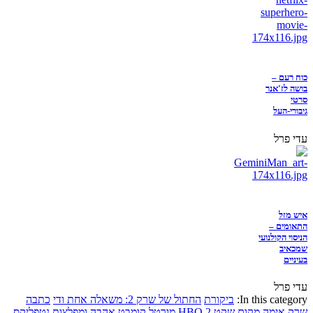
כוח רעם –
בושה לז'אנר
סרטי
גיבורי-העל
עדי פרל
איש מזל
התאומים –
הניסוי הקולנועי
שמכאיב
בעיניים
עדי פרל
In this category:
ביקורת
החתול של שרק 2: משאלה אחת ודי
כתבה
שרק
אימה
מקום שקט 2
HBO
מורטל קומבט
אהבה ומפלצות
נטפליקס