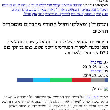
עדי פרל
In this category:
מוזיקה
פוקימון
קייטי פרי
קליפ
אוכל
אנימה
מנגה
נארוטו
ראמן
כתבה
פורים
תחפושת
מארוול
פארק
פארק שעשועים
קמפוס
הנוקמים
אומנות
פאנארט
פרוייקט מעריצים
ציור
gta
גורילז
וונדהויז'ן ופאלקון וחייל החורף מקבלים פוסטרים
חדשים
הפוסטרים החדשים של שתי סדרות אלה, שעתידות להיות
תוכן בלעדי לשירות הסטרימינג דיסני פלוס, נצפו במהלך כנס
D23 שהסתיים לאחרונה
By
עדי פרל
אוגוסט 28, 2019
By
עדי פרל
אוגוסט 28, 2019
Facebook
Twitter
WhatsApp
Pinterest
Email
אמנם
כנס D23
של דיסני כבר הסתיים אך הידיעות על התכנים שנחשפו
בו ממשיכות לזלוג לאיטן לרשת. הפעם מדובר בפוסטרים לשתי סדרות של
מארוול,
וונדהויז'ן
ו
פאלקון וחייל החורף
,
שעתידות להיות זמינות באופן