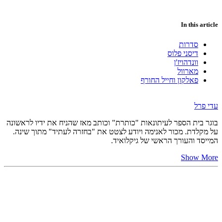
In this article
סדרות
דיסני פלוס
וונדהויז'ן
מארוול
פאלקון וחייל החורף
עדי פרל
בוגר בית הספר לעיתונאות "כותרת" וכותב מאז שהניח את ידיו לראשונה
על מקלדת. מכור לאנימה ויודע לצטט את "בחזרה לעתיד" מתוך שינה.
המייסד והעורך הראשי של גיקלואיד.
Show More