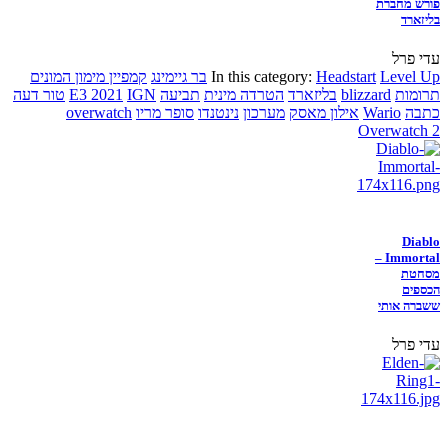
פורש מחברת
בליזארד
עדי פרל
Level Up
Headstart
In this category:
בר גיימינג
קמפיין מימון המונים
תרומות
blizzard
בליזארד
הטרדה מינית
תביעה
IGN
E3 2021
טור דעה
כתבה
Wario
אילון מאסק
מערכון
נינטנדו
סופר מריו
overwatch
Overwatch 2
Diablo
Immortal –
מסחטת
הכספים
ששברה אותי
עדי פרל