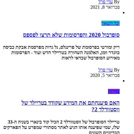
By
עדי פרל
פברואר 8, 2021
וכל השאר
סופרבול 2020 והפרסומות שלא תרצו לפספס
ריק ומורטי בפרסומת של פרינגלס, גל גדות מפרסמת אבקת כביסה
כוונדר וומן, האלמנה השחורה בטריילר חדש ועוד - הפרסומות
מאירוע הסופרבול שכדאי לראות
By
עדי פרל
פברואר 5, 2020
סדרות
האם פיענחתם את המידע שקודד בטריילר של
ווסטוורלד 2?
טריילר הסופרבול של ווסטוורלד 2 הכיל קוד בינארי בשניה ה-33
שלו, שמי שפיענח אותו הגיע לאתר מסתורי שמפרט על הפארקים
הבדיוניים השונים