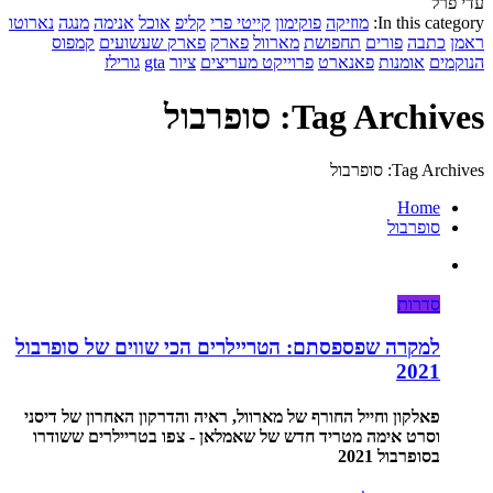
עדי פרל
In this category:
מוזיקה
פוקימון
קייטי פרי
קליפ
אוכל
אנימה
מנגה
נארוטו
ראמן
כתבה
פורים
תחפושת
מארוול
פארק
פארק שעשועים
קמפוס
הנוקמים
אומנות
פאנארט
פרוייקט מעריצים
ציור
gta
גורילז
Tag Archives: סופרבול
Tag Archives: סופרבול
Home
סופרבול
סדרות
למקרה שפספסתם: הטריילרים הכי שווים של סופרבול
2021
פאלקון וחייל החורף של מארוול, ראיה והדרקון האחרון של דיסני
וסרט אימה מטריד חדש של שאמלאן - צפו בטריילרים ששודרו
בסופרבול 2021