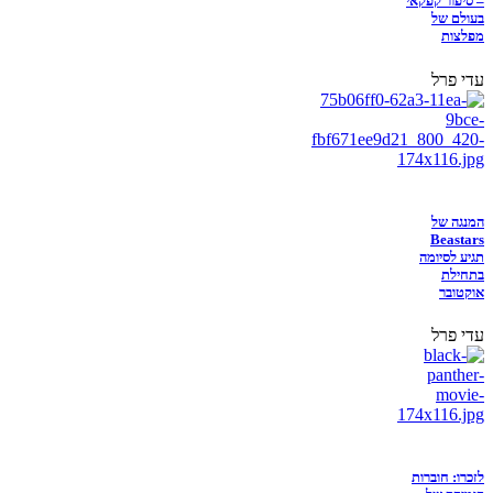
– סיפור קפקאי
בעולם של
מפלצות
עדי פרל
המנגה של
Beastars
תגיע לסיומה
בתחילת
אוקטובר
עדי פרל
לזכרו: חוברות