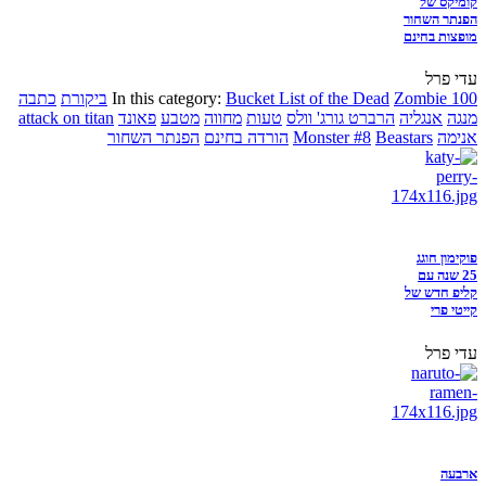
קומיקס של
הפנתר השחור
מופצות בחינם
עדי פרל
Zombie 100
Bucket List of the Dead
In this category:
ביקורת
כתבה
מנגה
אנגליה
הרברט גורג' וולס
טעות
מחווה
מטבע
פאונד
attack on titan
אנימה
Beastars
Monster #8
הורדה בחינם
הפנתר השחור
פוקימון חוגג
25 שנה עם
קליפ חדש של
קייטי פרי
עדי פרל
ארבעה