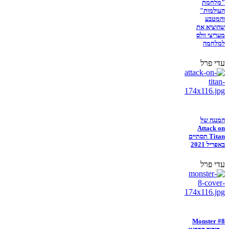
"מלחמת
העולמות"
והמטבע
שהוציא את
מעריצי וולס
למלחמה
עדי פרל
המנגה של
Attack on
Titan תסתיים
באפריל 2021
עדי פרל
Monster #8