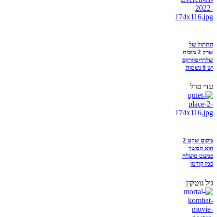
החתול של
שרק 2 מוכיח
שלדרימוורקס
יש 9 נשמות
עדי פרל
מקום שקט 2
הוא המשך
כמעט מוצלח
כמו קודמו
גיל גוטקין