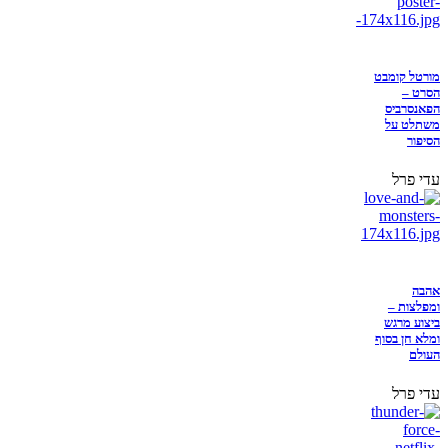
מורטל קומבט
הסרט –
הפאנסרביס
משתלט על
הסיפור
עדי פרל
אהבה
ומפלצות –
ביצוע מרגש
ומלא חן בסוף
העולם
עדי פרל