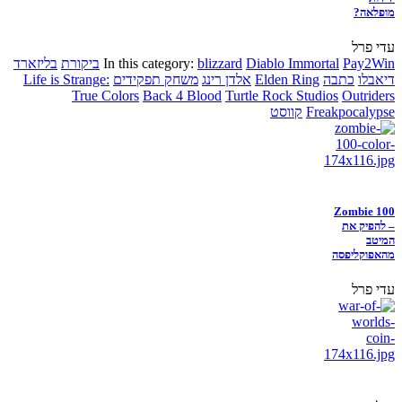
מופלאה?
עדי פרל
Pay2Win
Diablo Immortal
blizzard
In this category:
ביקורת
בליזארד
דיאבלו
כתבה
Elden Ring
אלדן רינג
משחק תפקידים
Life is Strange:
True Colors
Back 4 Blood
Turtle Rock Studios
Outriders
Freakpocalypse
קווסט
Zombie 100
– להפיק את
המיטב
מהאפוקליפסה
עדי פרל