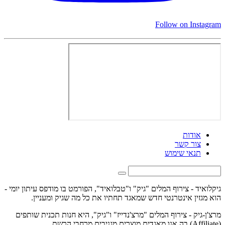
Follow on Instagram
אודות
צור קשר
תנאי שימוש
גיקלואיד - צירוף המלים "גיק" ו"טבלואיד", הפורמט בו מודפס עיתון יומי -
הוא מגזין אינטרנטי חדש שמאגד תחתיו את כל מה שגיק ומעניין.
מרצ'ן-גיק - צירוף המלים "מרצ'נדייז" ו"גיק", היא חנות תכנית שותפים
(Affiliate) בה אנו מאגדים מוצרים מגניבים מרחבי הרשת.