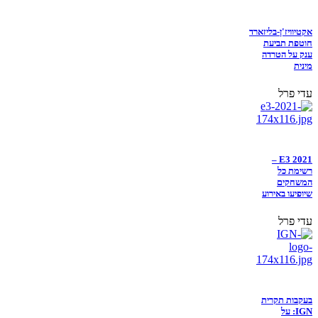
אקטיוויז'ן-בליזארד
חוטפת תביעת
ענק על הטרדה
מינית
עדי פרל
E3 2021 –
רשימת כל
המשחקים
שיופיעו באירוע
עדי פרל
בעקבות תקרית
IGN: על