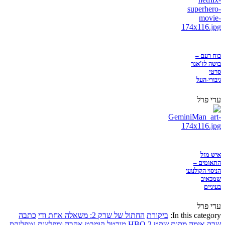
כוח רעם –
בושה לז'אנר
סרטי
גיבורי-העל
עדי פרל
איש מזל
התאומים –
הניסוי הקולנועי
שמכאיב
בעיניים
עדי פרל
In this category:
ביקורת
החתול של שרק 2: משאלה אחת ודי
כתבה
שרק
אימה
מקום שקט 2
HBO
מורטל קומבט
אהבה ומפלצות
נטפליקס