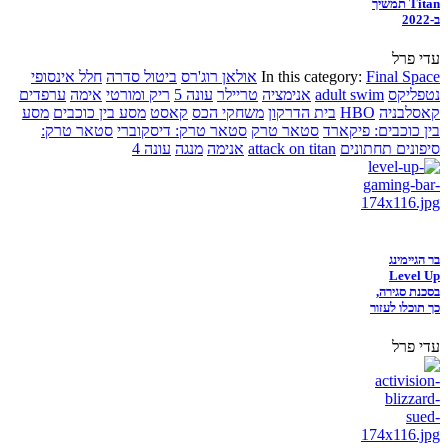
Titan תמשיך
ב-2022
עדי פרל
Final Space
In this category:
אולאן רוג'רס
ביטול סדרה
חלל אינסופי
נטפליקס
adult swim
אנימציה
טריילר
עונה 5
ריק ומורטי
אימה
ערפדים
קאסלבניה
HBO
בית הדרקון
משחקי הכס
קאסט
מסע בין כוכבים
מסע
בין כוכבים: פיקארד
סטאר טרק
סטאר טרק: דיסקוברי
סטאר טרק:
סיפונים תחתונים
attack on titan
אנימה
מנגה
עונה 4
בר הגיימינג
Level Up
בסכנת סגירה,
כך תוכלו לעזור
עדי פרל