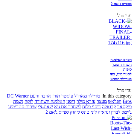
בספייס ג'אם 2
עדי פרל
הסרט האלמנה
השחורה עובר
סופית
לסטרימינג, צפו
בטריילר החדש
עדי פרל
In this category:
טריילר
מארוול
פוסטר
תור: אהבה ורעם
Warner
DC
Bros
הפלאש
מעצר
עזרא מילר
דיסני
האלמנה השחורה
לוקה
נשמה
פיקסאר
קרואלה
דיסני פלוס
לשחרר את גיא
שאנג-צ'י
שירות סטרימינג
ג'יימס לברון
זנדאיה
לוני טונס
ליהוק
ספייס ג'אם 2