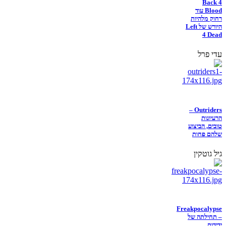
Back 4
Blood עוד
רחוק מלהיות
היורש של Left
4 Dead
עדי פרל
Outriders –
הרעיונות
טובים, הביצוע
שלהם פחות
גיל גוטקין
Freakpocalypse
– תחילתה של
ידידות