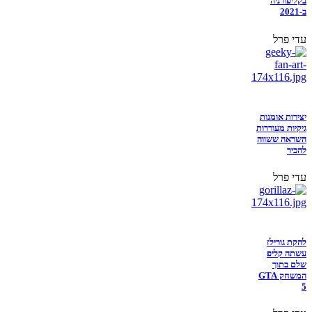
בקליפורניה
ב-2021
עדי פרל
יצירות אומנות
גיקיות מעוררות
השראה ששווה
להכיר
עדי פרל
להקת גורילז
עשתה קליפ
שלם בתוך
המשחק GTA
5