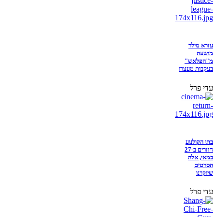
עזרא מילר
מושעה
מ"הפלאש"
בעקבות מעצרו
עדי פרל
בתי הקולנוע
חוזרים ב-27
במאי, אלה
הסרטים
שיוקרנו
עדי פרל