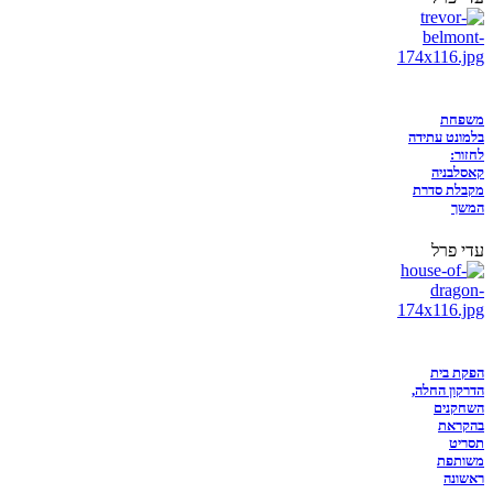
משפחת
בלמונט עתידה
לחזור:
קאסלבניה
מקבלת סדרת
המשך
עדי פרל
הפקת בית
הדרקון החלה,
השחקנים
בהקראת
תסריט
משותפת
ראשונה