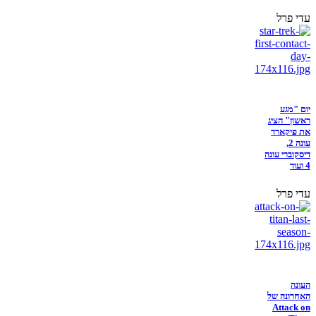
עדי פרל
יום "מגע
ראשון" הציג
את פיקארד
עונה 2,
דיסקוברי עונה
4 ועוד
עדי פרל
העונה
האחרונה של
Attack on