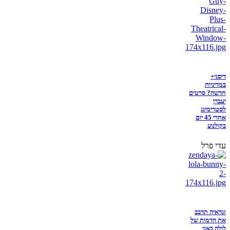
דיסני+
במדיניות
חדשה? סרטים
יעברו
לסטרימינג
אחרי 45 יום
בקולנוע
עדי פרל
זנדאיה תדבב
את הדמות של
לולה באני