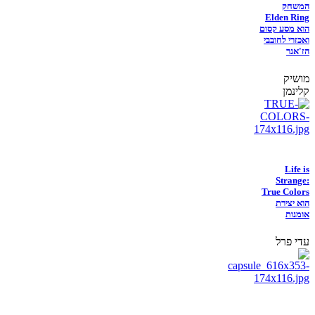
המשחק
Elden Ring
הוא מסע קסום
ואכזרי לחובבי
הז'אנר
מושיק
קלינמן
Life is
Strange:
True Colors
הוא יצירת
אומנות
עדי פרל