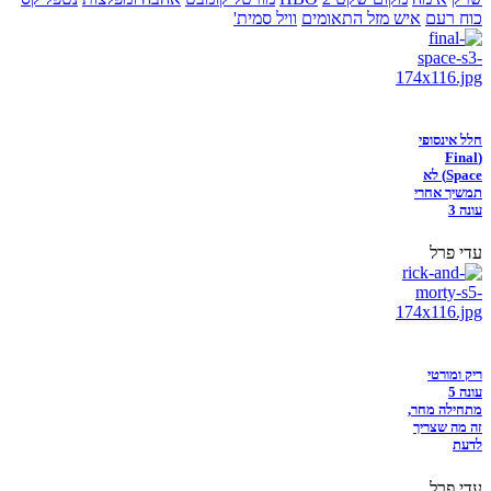
כוח רעם
איש מזל התאומים
וויל סמית'
חלל אינסופי
(Final
Space) לא
תמשיך אחרי
עונה 3
עדי פרל
ריק ומורטי
עונה 5
מתחילה מחר,
זה מה שצריך
לדעת
עדי פרל