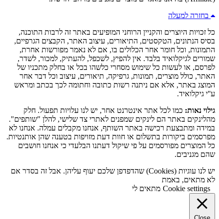
בחזרה למעלה
כל זכויות היוצרים והקניין הרוחני המופיעים באתר זה לרבות התוכנה,
בסיס הנתונים, הטקסטים, התיאורים, עיצוב האתר, הקבצים הגרפיים,
התמונות, וכל חומר אחר הכלולים בו, אם לא נאמר מפורשות אחרת,
שמורים לגיקלואיד בלבד. אין להפיץ, לשכפל, להעתיק, למכור, לשדר,
לפרסם, או לעשות כל שימוש מסחרי כלשהו בכל או בחלק מתכניו של
האתר, כולל מוצרים, תמונות, גרפיקה, תיאורים, עיצוב וכל דבר אחר
המוצג באתר, אלא אם ניתנה רשות כתובה וחתומה לכך בכתב ומראש
ע''י גיקלואיד.
גילוי נאות:
כמו לכל אתר אינטרנט אחר, יש לנו עלויות תפעול. חלק
מהלינקים באתר הם לינקים שמפנים לאתרי צד שלישי, להלן "שותפים".
במידה ומתבצעת רכישה באתר השותף, אנחנו מקבלים עמלה. אנחנו לא
מפרסמים ביקורות בתשלום או חוות דעת מזויפות בטענה שהן אותנטיות.
כל המוצרים מפורסמים על פי שיקול דעתנו הבלעדי כי אנחנו חושבים
שהם מגניבים.
יש לנו עוגיות (Cookies) שהדפדפן שלכם יעוף עליהן. אבל זה בסדר אם
לא מתאים, באמת
Cookie settings
מתאים לי
Close