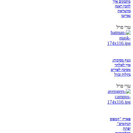
מתכונים איך
להכין ראמן
בהשראת
נארוטו
עדי פרל
נשף מסיכות:
איך לאלתר
מסיכה לפורים
בקלות ובזול
עדי פרל
פארק "קמפוס
הנוקמים"
יפתח