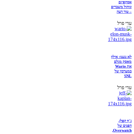
אסקפיזם
וניהול משברים
– טור דעה
עדי פרל
לא נגענו: אילון
מאסק מגלם
את Wario
במערכון של
SNL
עדי פרל
ג'ף קפלן,
הפנים של
Overwatch,