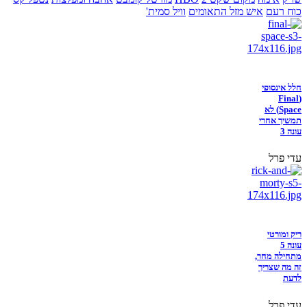
כוח רעם
איש מזל התאומים
וויל סמית'
חלל אינסופי
(Final
Space) לא
תמשיך אחרי
עונה 3
עדי פרל
ריק ומורטי
עונה 5
מתחילה מחר,
זה מה שצריך
לדעת
עדי פרל