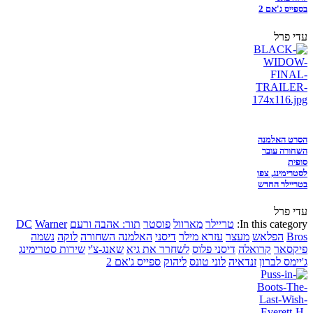
בספייס ג'אם 2
עדי פרל
הסרט האלמנה
השחורה עובר
סופית
לסטרימינג, צפו
בטריילר החדש
עדי פרל
In this category:
טריילר
מארוול
פוסטר
תור: אהבה ורעם
Warner
DC
Bros
הפלאש
מעצר
עזרא מילר
דיסני
האלמנה השחורה
לוקה
נשמה
פיקסאר
קרואלה
דיסני פלוס
לשחרר את גיא
שאנג-צ'י
שירות סטרימינג
ג'יימס לברון
זנדאיה
לוני טונס
ליהוק
ספייס ג'אם 2