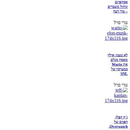
אסקפיזם
וניהול משברים
– טור דעה
עדי פרל
לא נגענו: אילון
מאסק מגלם
את Wario
במערכון של
SNL
עדי פרל
ג'ף קפלן,
הפנים של
Overwatch,