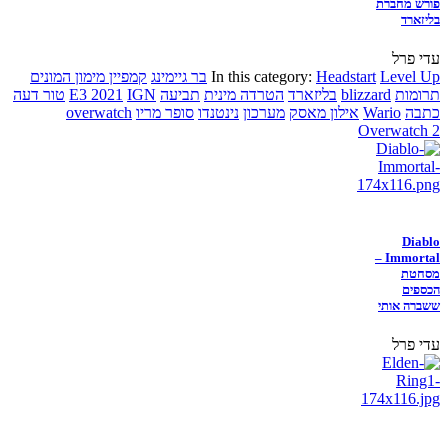
פורש מחברת
בליזארד
עדי פרל
Level Up
Headstart
In this category:
בר גיימינג
קמפיין מימון המונים
תרומות
blizzard
בליזארד
הטרדה מינית
תביעה
IGN
E3 2021
טור דעה
כתבה
Wario
אילון מאסק
מערכון
נינטנדו
סופר מריו
overwatch
Overwatch 2
Diablo
Immortal –
מסחטת
הכספים
ששברה אותי
עדי פרל