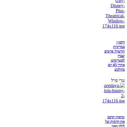
דיסני+
במדיניות
חדשה? סרטים
יעברו
לסטרימינג
אחרי 45 יום
בקולנוע
עדי פרל
זנדאיה תדבב
את הדמות של
לולה באני