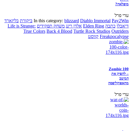
מופלאה?
עדי פרל
Pay2Win
Diablo Immortal
blizzard
In this category:
ביקורת
בליזארד
דיאבלו
כתבה
Elden Ring
אלדן רינג
משחק תפקידים
Life is Strange:
True Colors
Back 4 Blood
Turtle Rock Studios
Outriders
Freakpocalypse
קווסט
Zombie 100
– להפיק את
המיטב
מהאפוקליפסה
עדי פרל