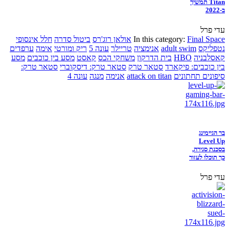
Titan תמשיך
ב-2022
עדי פרל
Final Space
In this category:
אולאן רוג'רס
ביטול סדרה
חלל אינסופי
נטפליקס
adult swim
אנימציה
טריילר
עונה 5
ריק ומורטי
אימה
ערפדים
קאסלבניה
HBO
בית הדרקון
משחקי הכס
קאסט
מסע בין כוכבים
מסע
בין כוכבים: פיקארד
סטאר טרק
סטאר טרק: דיסקוברי
סטאר טרק:
סיפונים תחתונים
attack on titan
אנימה
מנגה
עונה 4
בר הגיימינג
Level Up
בסכנת סגירה,
כך תוכלו לעזור
עדי פרל