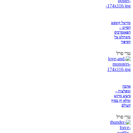
מורטל קומבט
הסרט –
הפאנסרביס
משתלט על
הסיפור
עדי פרל
אהבה
ומפלצות –
ביצוע מרגש
ומלא חן בסוף
העולם
עדי פרל