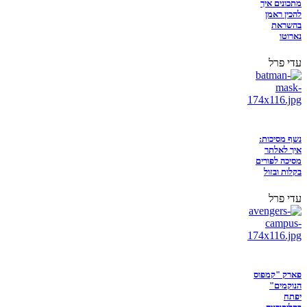
מתכונים איך
להכין ראמן
בהשראת
נארוטו
עדי פרל
נשף מסיכות:
איך לאלתר
מסיכה לפורים
בקלות ובזול
עדי פרל
פארק "קמפוס
הנוקמים"
יפתח