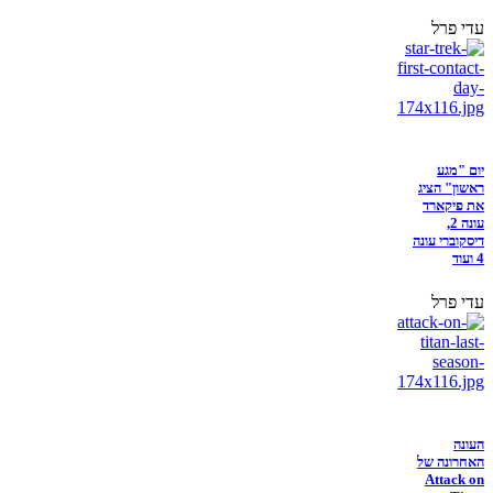
עדי פרל
יום "מגע
ראשון" הציג
את פיקארד
עונה 2,
דיסקוברי עונה
4 ועוד
עדי פרל
העונה
האחרונה של
Attack on