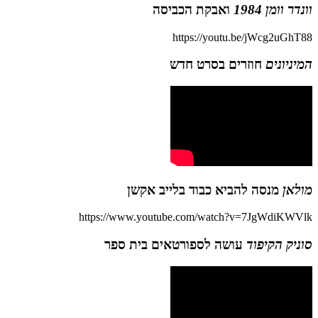
וונדר וומן 1984
ואבקת הכביסה
https://youtu.be/jWcg2uGhT88
המיניונים
חוזרים בסרט חדש
מולאן
מנסה להביא כבוד בלייב אקשן
https://www.youtube.com/watch?v=7JgWdiKWVlk
סוניק הקיפוד
עושה לספורטאים בית ספר