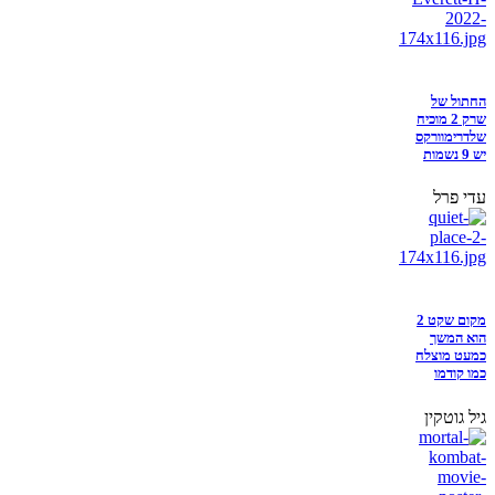
החתול של
שרק 2 מוכיח
שלדרימוורקס
יש 9 נשמות
עדי פרל
מקום שקט 2
הוא המשך
כמעט מוצלח
כמו קודמו
גיל גוטקין