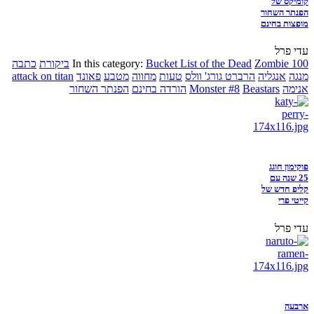
קומיקס של
הפנתר השחור
מופצות בחינם
עדי פרל
Zombie 100
Bucket List of the Dead
In this category:
ביקורת
כתבה
מנגה
אנגליה
הרברט גורג' וולס
טעות
מחווה
מטבע
פאונד
attack on titan
אנימה
Beastars
Monster #8
הורדה בחינם
הפנתר השחור
פוקימון חוגג
25 שנה עם
קליפ חדש של
קייטי פרי
עדי פרל
ארבעה