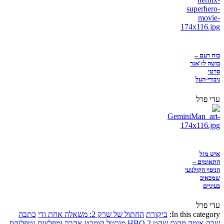
כוח רעם –
בושה לז'אנר
סרטי
גיבורי-העל
עדי פרל
איש מזל
התאומים –
הניסוי הקולנועי
שמכאיב
בעיניים
עדי פרל
In this category:
ביקורת
החתול של שרק 2: משאלה אחת ודי
כתבה
שרק
אימה
מקום שקט 2
HBO
מורטל קומבט
אהבה ומפלצות
נטפליקס