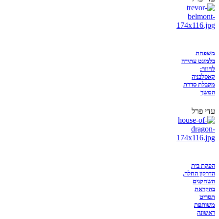
משפחת
בלמונט עתידה
לחזור:
קאסלבניה
מקבלת סדרת
המשך
עדי פרל
הפקת בית
הדרקון החלה,
השחקנים
בהקראת
תסריט
משותפת
ראשונה