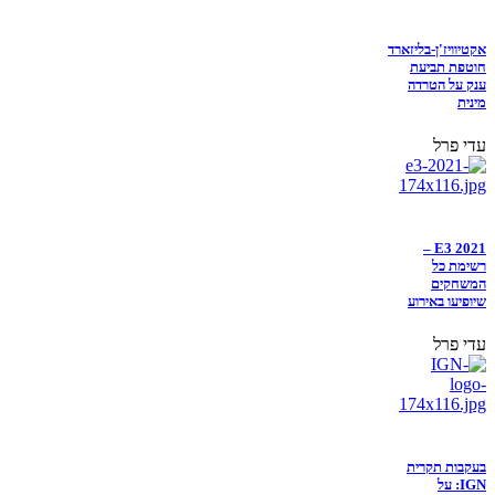
אקטיוויז'ן-בליזארד
חוטפת תביעת
ענק על הטרדה
מינית
עדי פרל
E3 2021 –
רשימת כל
המשחקים
שיופיעו באירוע
עדי פרל
בעקבות תקרית
IGN: על