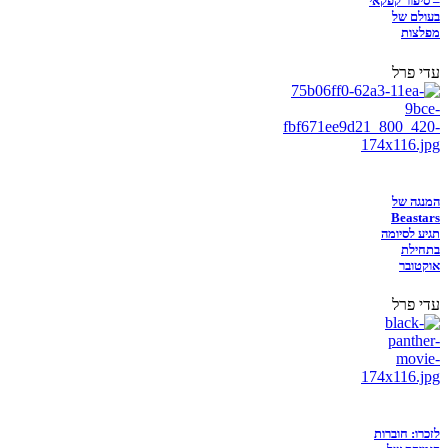
– סיפור קפקאי
בעולם של
מפלצות
עדי פרל
המנגה של
Beastars
תגיע לסיומה
בתחילת
אוקטובר
עדי פרל
לזכרו: חוברות