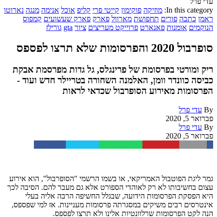
עדי פרל
In this category:
מוזיקה
פוקימון
קייטי פרי
קליפ
אוכל
אנימה
מנגה
נארוטו
ראמן
כתבה
פורים
תחפושת
מארוול
פארק
פארק שעשועים
קמפוס
הנוקמים
אומנות
פאנארט
פרוייקט מעריצים
ציור
gta
גורילז
סופרבול 2020 והפרסומות שלא תרצו לפספס
ריק ומורטי בפרסומת של פרינגלס, גל גדות מפרסמת אבקת
כביסה כוונדר וומן, האלמנה השחורה בטריילר חדש ועוד -
הפרסומות מאירוע הסופרבול שכדאי לראות
By
עדי פרל
פברואר 5, 2020
By
עדי פרל
פברואר 5, 2020
Facebook
Twitter
WhatsApp
Pinterest
Email
גמר ליגת הפוטבול האמריקאי, או בשמו הרשמי "הסופרבול", הוא אירוע
עצום בחשיבותו לא רק לאוהדי הספורט אלא גם מעבר להם. הסיבה לכך
היא הפסקת הפרסומות הידועה, שבגלל החשיפה הרבה אליה בעלי
אינטרסים רבים משיקים במסגרתה פרסומות מעניינות. אז למי שפספס,
הנה לקט הפרסומות שרלוונטיות אלינו ולא תרצו לפספס.