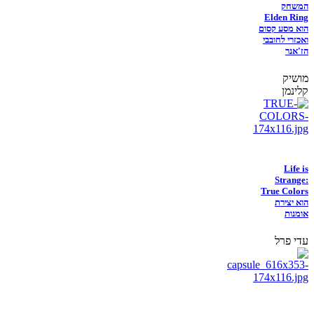
המשחק
Elden Ring
הוא מסע קסום
ואכזרי לחובבי
הז'אנר
מושיק
קלינמן
Life is
Strange:
True Colors
הוא יצירת
אומנות
עדי פרל