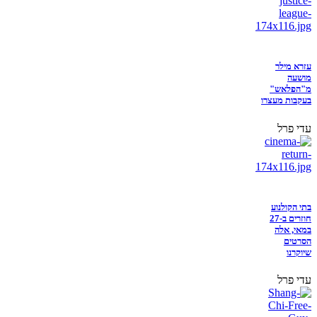
עזרא מילר
מושעה
מ"הפלאש"
בעקבות מעצרו
עדי פרל
בתי הקולנוע
חוזרים ב-27
במאי, אלה
הסרטים
שיוקרנו
עדי פרל