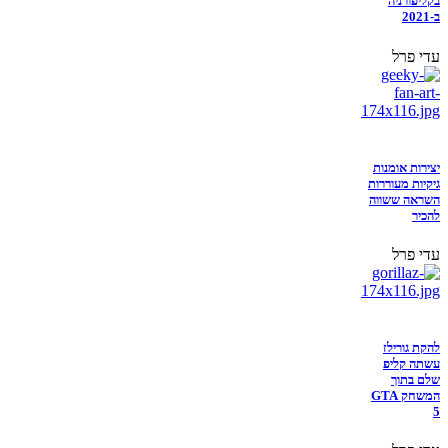
בקליפורניה
ב-2021
עדי פרל
יצירות אומנות
גיקיות מעוררות
השראה ששווה
להכיר
עדי פרל
להקת גורילז
עשתה קליפ
שלם בתוך
המשחק GTA
5