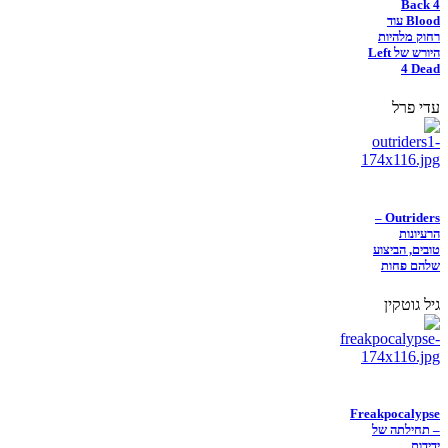
Back 4
Blood עוד
רחוק מלהיות
היורש של Left
4 Dead
עדי פרל
Outriders –
הרעיונות
טובים, הביצוע
שלהם פחות
גיל גוטקין
Freakpocalypse
– תחילתה של
ידידות