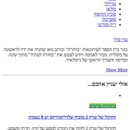
טריילר
מולאן
סוניק הקיפוד
סופרבול
ריק ומורטי
עדי פרל
בוגר בית הספר לעיתונאות "כותרת" וכותב מאז שהניח את ידיו לראשונה
על מקלדת. מכור לאנימה ויודע לצטט את "בחזרה לעתיד" מתוך שינה.
המייסד והעורך הראשי של גיקלואיד.
Show More
אולי יעניין אתכם...
ביקורות סרטים
החתול של שרק 2 מוכיח שלדרימוורקס יש 9 נשמות
החתול של שרק 2 לוקח את גיבורנו למסע של חייו, תרתי משמע,