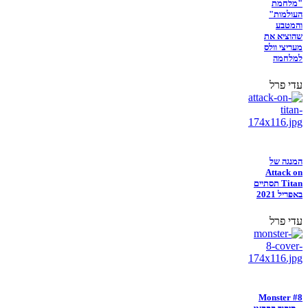
"מלחמת
העולמות"
והמטבע
שהוציא את
מעריצי וולס
למלחמה
עדי פרל
המנגה של
Attack on
Titan תסתיים
באפריל 2021
עדי פרל
Monster #8