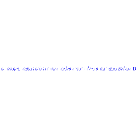
הפלאש
מעצר
עזרא מילר
דיסני
האלמנה השחורה
לוקה
נשמה
פיקסאר
קר