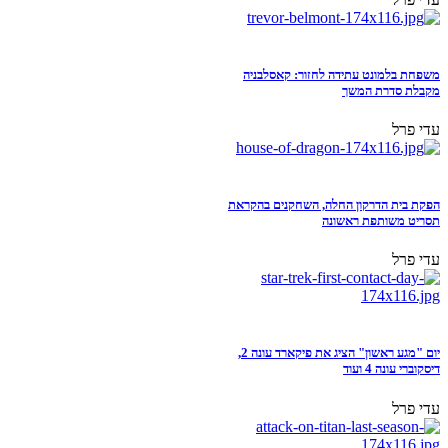
משפחת בלמונט עתידה לחזור: קאסלבניה
מקבלת סדרת המשך
עדי פרל
הפקת בית הדרקון החלה, השחקנים בהקראת
תסריט משותפת ראשונה
עדי פרל
יום "מגע ראשון" הציג את פיקארד עונה 2,
דיסקוברי עונה 4 ועוד
עדי פרל