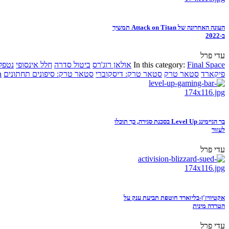
העונה האחרונה של Attack on Titan תמשיך
ב-2022
עדי פרל
Final Space
In this category:
אולאן רוג'רס
ביטול סדרה
חלל אינסופי
נטפל
פיקארד
סטאר טרק
סטאר טרק: דיסקוברי
סטאר טרק: סיפונים תחתונים
n
בר הגיימינג Level Up בסכנת סגירה, כך תוכלו
לעזור
עדי פרל
אקטיוויז'ן-בליזארד חוטפת תביעת ענק על
הטרדה מינית
עדי פרל