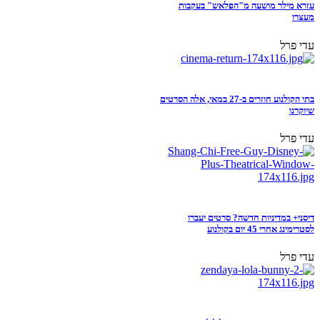
עזרא מילר מושעה מ"הפלאש" בעקבות
מעצרו
עדי פרל
בתי הקולנוע חוזרים ב-27 במאי, אלה הסרטים
שיוקרנו
עדי פרל
דיסני+ במדיניות חדשה? סרטים יעברו
לסטרימינג אחרי 45 יום בקולנוע
עדי פרל