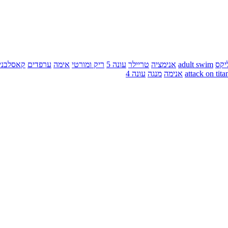
יקס
adult swim
אנימציה
טריילר
עונה 5
ריק ומורטי
אימה
ערפדים
קאסלבני
attack on tita
אנימה
מנגה
עונה 4