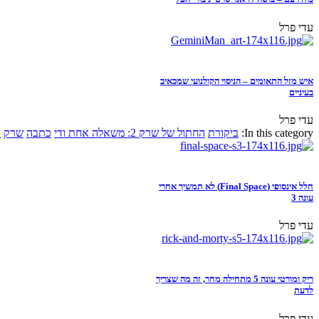
עדי פרל
איש מזל התאומים – הניסוי הקולנועי שמכאיב
בעיניים
עדי פרל
In this category:
ביקורת
החתול של שרק 2: משאלה אחת ודי
כתבה
שרק
א
חלל אינסופי (Final Space) לא תמשיך אחרי
עונה 3
עדי פרל
ריק ומורטי עונה 5 מתחילה מחר, זה מה שצריך
לדעת
עדי פרל