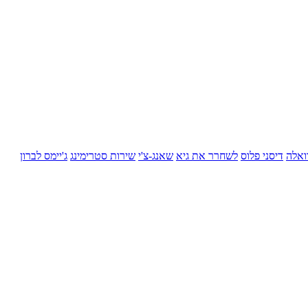
ואלה
דיסני פלוס
לשחרר את גיא
שאנג-צ'י
שירות סטרימינג
ג'יימס לברון