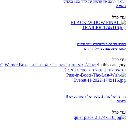
זנדאיה תדבב את הדמות של לולה באני בספייס
ג'אם 2
עדי פרל
הסרט האלמנה השחורה עובר סופית
לסטרימינג, צפו בטריילר החדש
עדי פרל
In this category:
טריילר
מארוול
פוסטר
תור: אהבה ורעם
Warner Bros
DC
זנדאיה
לוני טונס
ליהוק
ספייס ג'אם 2
החתול של שרק 2 מוכיח שלדרימוורקס יש 9
נשמות
עדי פרל