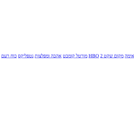
ימה
מקום שקט 2
HBO
מורטל קומבט
אהבה ומפלצות
נטפליקס
כוח רעם