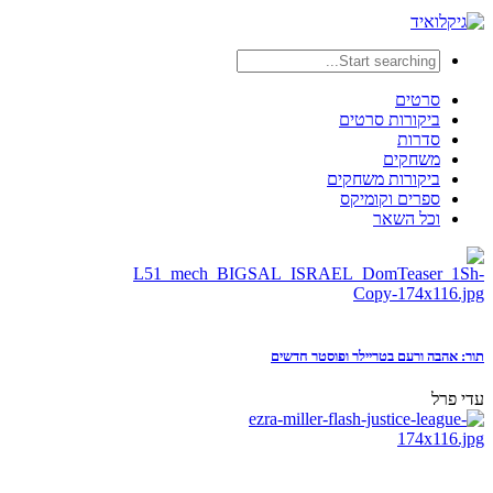
סרטים
ביקורות סרטים
סדרות
משחקים
ביקורות משחקים
ספרים וקומיקס
וכל השאר
תור: אהבה ורעם בטריילר ופוסטר חדשים
עדי פרל