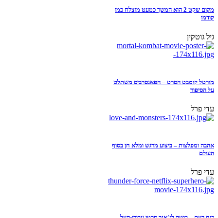
מקום שקט 2 הוא המשך כמעט מוצלח כמו
קודמו
גיל גוטקין
מורטל קומבט הסרט – הפאנסרביס משתלט
על הסיפור
עדי פרל
אהבה ומפלצות – ביצוע מרגש ומלא חן בסוף
העולם
עדי פרל
כוח רעם – בושה לז'אנר סרטי גיבורי-העל