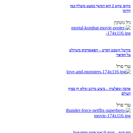
מקום שקט 2 הוא המשך כמעט מוצלח כמו
קודמו
גיל גוטקין
מורטל קומבט הסרט – הפאנסרביס משתלט
על הסיפור
עדי פרל
אהבה ומפלצות – ביצוע מרגש ומלא חן בסוף
העולם
עדי פרל
כוח רעם – בושה לז'אנר סרטי גיבורי-העל