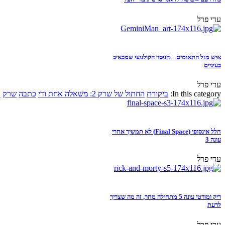
עדי פרל
איש מזל התאומים – הניסוי הקולנועי שמכאיב
בעיניים
עדי פרל
In this category:
ביקורת
החתול של שרק 2: משאלה אחת ודי
כתבה
שרק
א
חלל אינסופי (Final Space) לא תמשיך אחרי
עונה 3
עדי פרל
ריק ומורטי עונה 5 מתחילה מחר, זה מה שצריך
לדעת
עדי פרל