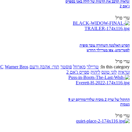
זנדאיה תדבב את הדמות של לולה באני בספייס
ג'אם 2
עדי פרל
הסרט האלמנה השחורה עובר סופית
לסטרימינג, צפו בטריילר החדש
עדי פרל
In this category:
טריילר
מארוול
פוסטר
תור: אהבה ורעם
Warner Bros
DC
זנדאיה
לוני טונס
ליהוק
ספייס ג'אם 2
החתול של שרק 2 מוכיח שלדרימוורקס יש 9
נשמות
עדי פרל