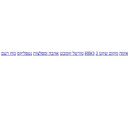
ימה
מקום שקט 2
HBO
מורטל קומבט
אהבה ומפלצות
נטפליקס
כוח רעם