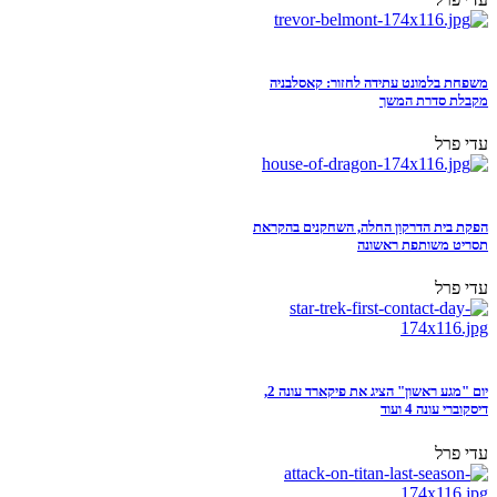
משפחת בלמונט עתידה לחזור: קאסלבניה
מקבלת סדרת המשך
עדי פרל
הפקת בית הדרקון החלה, השחקנים בהקראת
תסריט משותפת ראשונה
עדי פרל
יום "מגע ראשון" הציג את פיקארד עונה 2,
דיסקוברי עונה 4 ועוד
עדי פרל