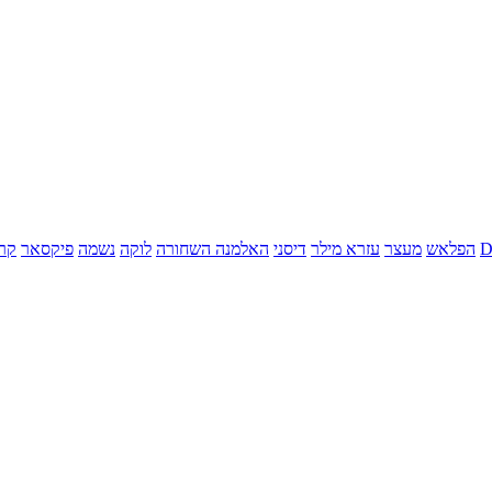
הפלאש
מעצר
עזרא מילר
דיסני
האלמנה השחורה
לוקה
נשמה
פיקסאר
קר