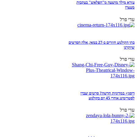
עזרא מילר מושעה מ"הפלאש" בעקבות
מעצרו
עדי פרל
בתי הקולנוע חוזרים ב-27 במאי, אלה הסרטים
שיוקרנו
עדי פרל
דיסני+ במדיניות חדשה? סרטים יעברו
לסטרימינג אחרי 45 יום בקולנוע
עדי פרל