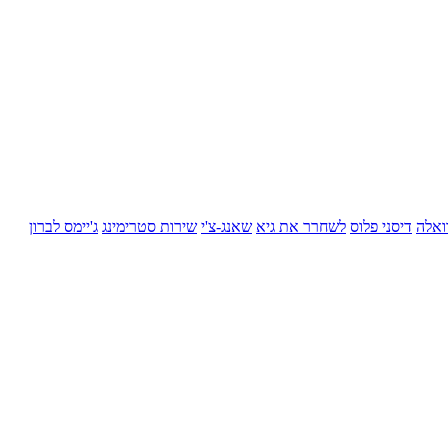
ואלה
דיסני פלוס
לשחרר את גיא
שאנג-צ'י
שירות סטרימינג
ג'יימס לברון