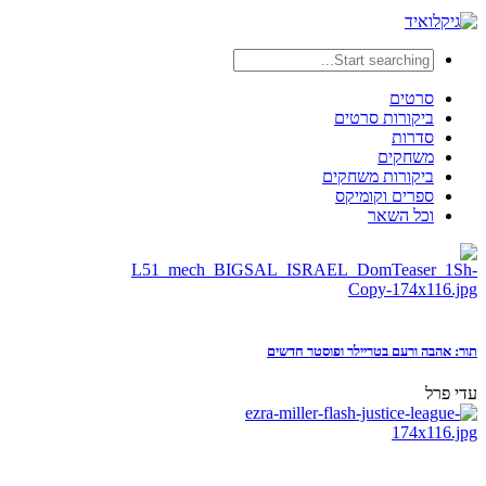
סרטים
ביקורות סרטים
סדרות
משחקים
ביקורות משחקים
ספרים וקומיקס
וכל השאר
תור: אהבה ורעם בטריילר ופוסטר חדשים
עדי פרל