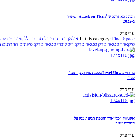
העונה האחרונה של Attack on Titan תמשיך
ב-2022
עדי פרל
Final Space
In this category:
אולאן רוג'רס
ביטול סדרה
חלל אינסופי
נטפל
פיקארד
סטאר טרק
סטאר טרק: דיסקוברי
סטאר טרק: סיפונים תחתונים
n
בר הגיימינג Level Up בסכנת סגירה, כך תוכלו
לעזור
עדי פרל
אקטיוויז'ן-בליזארד חוטפת תביעת ענק על
הטרדה מינית
עדי פרל