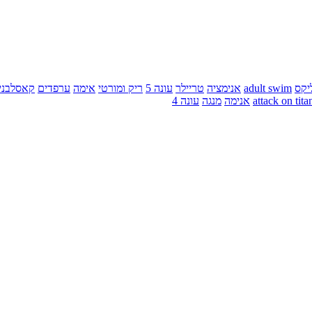
יקס
adult swim
אנימציה
טריילר
עונה 5
ריק ומורטי
אימה
ערפדים
קאסלבני
attack on tita
אנימה
מנגה
עונה 4