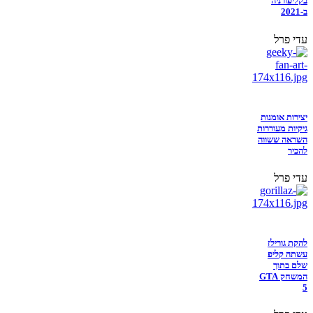
בקליפורניה
ב-2021
עדי פרל
יצירות אומנות
גיקיות מעוררות
השראה ששווה
להכיר
עדי פרל
להקת גורילז
עשתה קליפ
שלם בתוך
המשחק GTA
5