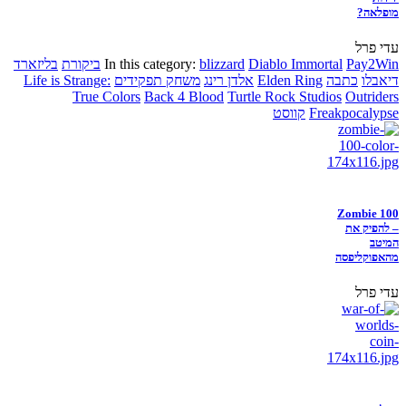
מופלאה?
עדי פרל
Pay2Win
Diablo Immortal
blizzard
In this category:
ביקורת
בליזארד
דיאבלו
כתבה
Elden Ring
אלדן רינג
משחק תפקידים
Life is Strange:
True Colors
Back 4 Blood
Turtle Rock Studios
Outriders
Freakpocalypse
קווסט
Zombie 100
– להפיק את
המיטב
מהאפוקליפסה
עדי פרל