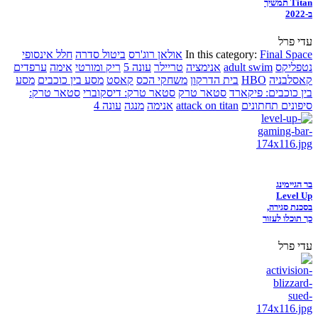
Titan תמשיך
ב-2022
עדי פרל
Final Space
In this category:
אולאן רוג'רס
ביטול סדרה
חלל אינסופי
נטפליקס
adult swim
אנימציה
טריילר
עונה 5
ריק ומורטי
אימה
ערפדים
קאסלבניה
HBO
בית הדרקון
משחקי הכס
קאסט
מסע בין כוכבים
מסע
בין כוכבים: פיקארד
סטאר טרק
סטאר טרק: דיסקוברי
סטאר טרק:
סיפונים תחתונים
attack on titan
אנימה
מנגה
עונה 4
בר הגיימינג
Level Up
בסכנת סגירה,
כך תוכלו לעזור
עדי פרל