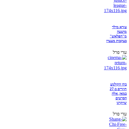
עזרא מילר
מושעה
מ"הפלאש"
בעקבות מעצרו
עדי פרל
בתי הקולנוע
חוזרים ב-27
במאי, אלה
הסרטים
שיוקרנו
עדי פרל