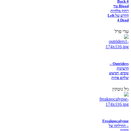
Back 4
Blood עוד
רחוק מלהיות
היורש של Left
4 Dead
עדי פרל
Outriders –
הרעיונות
טובים, הביצוע
שלהם פחות
גיל גוטקין
Freakpocalypse
– תחילתה של
ידידות