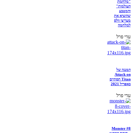
"מלחמת
העולמות"
והמטבע
שהוציא את
מעריצי וולס
למלחמה
עדי פרל
המנגה של
Attack on
Titan תסתיים
באפריל 2021
עדי פרל
Monster #8