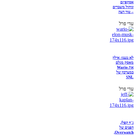
אסקפיזם
וניהול משברים
– טור דעה
עדי פרל
לא נגענו: אילון
מאסק מגלם
את Wario
במערכון של
SNL
עדי פרל
ג'ף קפלן,
הפנים של
Overwatch,