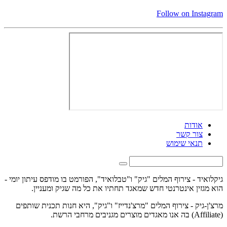
Follow on Instagram
אודות
צור קשר
תנאי שימוש
גיקלואיד - צירוף המלים "גיק" ו"טבלואיד", הפורמט בו מודפס עיתון יומי -
הוא מגזין אינטרנטי חדש שמאגד תחתיו את כל מה שגיק ומעניין.
מרצ'ן-גיק - צירוף המלים "מרצ'נדייז" ו"גיק", היא חנות תכנית שותפים
(Affiliate) בה אנו מאגדים מוצרים מגניבים מרחבי הרשת.