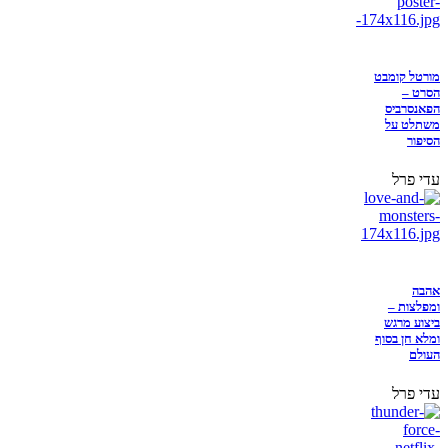
מורטל קומבט
הסרט –
הפאנסרביס
משתלט על
הסיפור
עדי פרל
אהבה
ומפלצות –
ביצוע מרגש
ומלא חן בסוף
העולם
עדי פרל