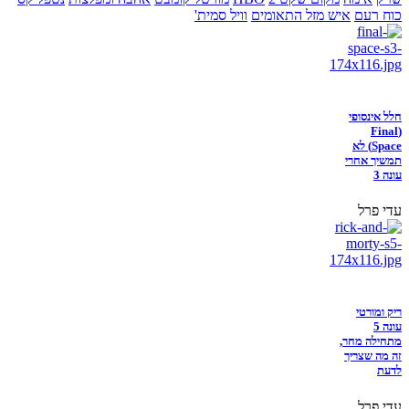
כוח רעם
איש מזל התאומים
וויל סמית'
חלל אינסופי
(Final
Space) לא
תמשיך אחרי
עונה 3
עדי פרל
ריק ומורטי
עונה 5
מתחילה מחר,
זה מה שצריך
לדעת
עדי פרל