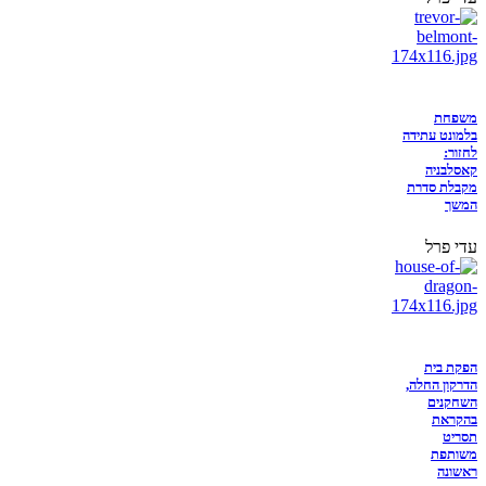
משפחת
בלמונט עתידה
לחזור:
קאסלבניה
מקבלת סדרת
המשך
עדי פרל
הפקת בית
הדרקון החלה,
השחקנים
בהקראת
תסריט
משותפת
ראשונה