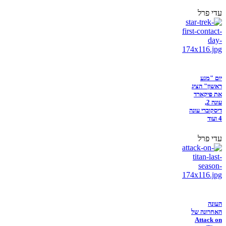
עדי פרל
יום "מגע
ראשון" הציג
את פיקארד
עונה 2,
דיסקוברי עונה
4 ועוד
עדי פרל
העונה
האחרונה של
Attack on