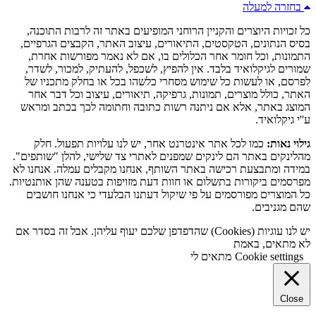
בחזרה למעלה
כל זכויות היוצרים והקניין הרוחני המופיעים באתר זה לרבות התוכנה,
בסיס הנתונים, הטקסטים, התיאורים, עיצוב האתר, הקבצים הגרפיים,
התמונות, וכל חומר אחר הכלולים בו, אם לא נאמר מפורשות אחרת,
שמורים לגיקלואיד בלבד. אין להפיץ, לשכפל, להעתיק, למכור, לשדר,
לפרסם, או לעשות כל שימוש מסחרי כלשהו בכל או בחלק מתכניו של
האתר, כולל מוצרים, תמונות, גרפיקה, תיאורים, עיצוב וכל דבר אחר
המוצג באתר, אלא אם ניתנה רשות כתובה וחתומה לכך בכתב ומראש
ע''י גיקלואיד.
גילוי נאות:
כמו לכל אתר אינטרנט אחר, יש לנו עלויות תפעול. חלק
מהלינקים באתר הם לינקים שמפנים לאתרי צד שלישי, להלן "שותפים".
במידה ומתבצעת רכישה באתר השותף, אנחנו מקבלים עמלה. אנחנו לא
מפרסמים ביקורות בתשלום או חוות דעת מזויפות בטענה שהן אותנטיות.
כל המוצרים מפורסמים על פי שיקול דעתנו הבלעדי כי אנחנו חושבים
שהם מגניבים.
יש לנו עוגיות (Cookies) שהדפדפן שלכם יעוף עליהן. אבל זה בסדר אם
לא מתאים, באמת
Cookie settings
מתאים לי
Close