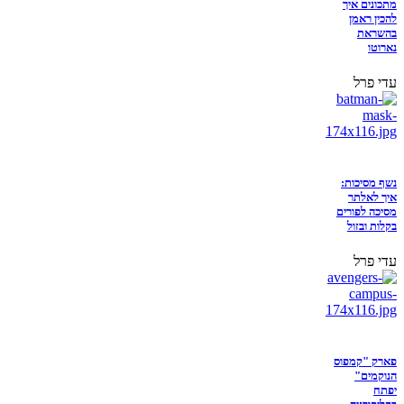
מתכונים איך
להכין ראמן
בהשראת
נארוטו
עדי פרל
נשף מסיכות:
איך לאלתר
מסיכה לפורים
בקלות ובזול
עדי פרל
פארק "קמפוס
הנוקמים"
יפתח