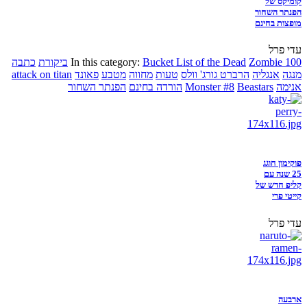
קומיקס של
הפנתר השחור
מופצות בחינם
עדי פרל
Zombie 100
Bucket List of the Dead
In this category:
ביקורת
כתבה
מנגה
אנגליה
הרברט גורג' וולס
טעות
מחווה
מטבע
פאונד
attack on titan
אנימה
Beastars
Monster #8
הורדה בחינם
הפנתר השחור
פוקימון חוגג
25 שנה עם
קליפ חדש של
קייטי פרי
עדי פרל
ארבעה