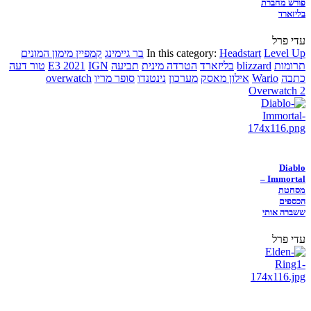
פורש מחברת
בליזארד
עדי פרל
Level Up
Headstart
In this category:
בר גיימינג
קמפיין מימון המונים
תרומות
blizzard
בליזארד
הטרדה מינית
תביעה
IGN
E3 2021
טור דעה
כתבה
Wario
אילון מאסק
מערכון
נינטנדו
סופר מריו
overwatch
Overwatch 2
Diablo
Immortal –
מסחטת
הכספים
ששברה אותי
עדי פרל