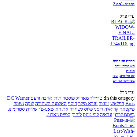
בספייס ג'אם 2
עדי פרל
הסרט האלמנה
השחורה עובר
סופית
לסטרימינג, צפו
בטריילר החדש
עדי פרל
In this category:
טריילר
מארוול
פוסטר
תור: אהבה ורעם
Warner
DC
Bros
הפלאש
מעצר
עזרא מילר
דיסני
האלמנה השחורה
לוקה
נשמה
פיקסאר
קרואלה
דיסני פלוס
לשחרר את גיא
שאנג-צ'י
שירות סטרימינג
ג'יימס לברון
זנדאיה
לוני טונס
ליהוק
ספייס ג'אם 2