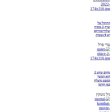
החתול של
שרק 2 מוכיח
שלדרימוורקס
יש 9 נשמות
עדי פרל
מקום שקט 2
הוא המשך
כמעט מוצלח
כמו קודמו
גיל גוטקין