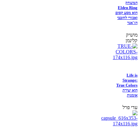
המשחק
Elden Ring
הוא מסע קסום
ואכזרי לחובבי
הז'אנר
מושיק
קלינמן
Life is
Strange:
True Colors
הוא יצירת
אומנות
עדי פרל