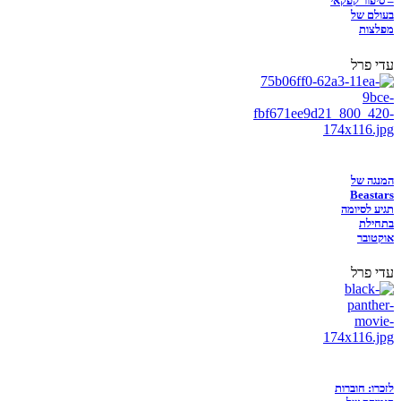
– סיפור קפקאי
בעולם של
מפלצות
עדי פרל
המנגה של
Beastars
תגיע לסיומה
בתחילת
אוקטובר
עדי פרל
לזכרו: חוברות