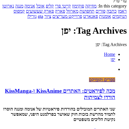
עדי פרל
In this category:
מוזיקה
פוקימון
קייטי פרי
קליפ
אוכל
אנימה
מנגה
נארוטו
ראמן
כתבה
פורים
תחפושת
מארוול
פארק
פארק שעשועים
קמפוס
הנוקמים
אומנות
פאנארט
פרוייקט מעריצים
ציור
gta
גורילז
Tag Archives: יפן
Tag Archives: יפן
Home
יפן
ספרים וקומיקס
מכה לפיראטים: האתרים KissAnime ו-KissManga
הורדו לצמיתות
שני האתרים המובילים בהורדות פיראטיות של אנימה ומנגה הוסרו
לתמיד מהרשת בזכות חוק שאושר בפרלמנט היפני, שמאפשר
נקיטת הליכים משפטיים