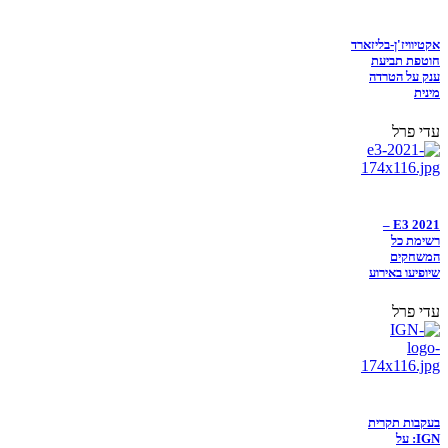
אקטיוויז'ן-בליזארד
חוטפת תביעת
ענק על הטרדה
מינית
עדי פרל
E3 2021 –
רשימת כל
המשחקים
שיופיעו באירוע
עדי פרל
בעקבות תקרית
IGN: על