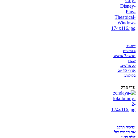
דיסני+
במדיניות
חדשה? סרטים
יעברו
לסטרימינג
אחרי 45 יום
בקולנוע
עדי פרל
זנדאיה תדבב
את הדמות של
לולה באני