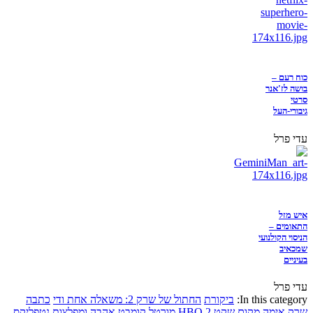
כוח רעם –
בושה לז'אנר
סרטי
גיבורי-העל
עדי פרל
איש מזל
התאומים –
הניסוי הקולנועי
שמכאיב
בעיניים
עדי פרל
In this category:
ביקורת
החתול של שרק 2: משאלה אחת ודי
כתבה
שרק
אימה
מקום שקט 2
HBO
מורטל קומבט
אהבה ומפלצות
נטפליקס