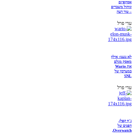
אסקפיזם
וניהול משברים
– טור דעה
עדי פרל
לא נגענו: אילון
מאסק מגלם
את Wario
במערכון של
SNL
עדי פרל
ג'ף קפלן,
הפנים של
Overwatch,