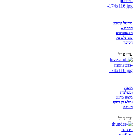
מורטל קומבט
הסרט –
הפאנסרביס
משתלט על
הסיפור
עדי פרל
אהבה
ומפלצות –
ביצוע מרגש
ומלא חן בסוף
העולם
עדי פרל