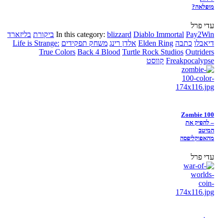
מופלאה?
עדי פרל
Pay2Win
Diablo Immortal
blizzard
In this category:
ביקורת
בליזארד
דיאבלו
כתבה
Elden Ring
אלדן רינג
משחק תפקידים
Life is Strange:
True Colors
Back 4 Blood
Turtle Rock Studios
Outriders
Freakpocalypse
קווסט
Zombie 100
– להפיק את
המיטב
מהאפוקליפסה
עדי פרל