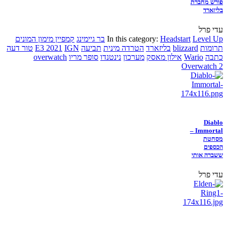
פורש מחברת
בליזארד
עדי פרל
Level Up
Headstart
In this category:
בר גיימינג
קמפיין מימון המונים
תרומות
blizzard
בליזארד
הטרדה מינית
תביעה
IGN
E3 2021
טור דעה
כתבה
Wario
אילון מאסק
מערכון
נינטנדו
סופר מריו
overwatch
Overwatch 2
Diablo
Immortal –
מסחטת
הכספים
ששברה אותי
עדי פרל