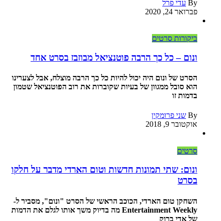
By
עדי פרל
פברואר 24, 2020
ביקורות סרטים
ונום – כל כך הרבה פוטנציאל מבוזבז בסרט אחד
הסרט של ונום היה יכול להיות כל כך הרבה מוצלח, אבל לצערינו
הוא סובל ממגוון של בעיות שקוברות את רוב הפוטנציאל שטמון
בדמות זו
By
שני פרומקין
אוקטובר 9, 2018
סרטים
ונום: שתי תמונות חדשות וטום הארדי מדבר על חלקו
בסרט
השחקן טום הארדי, הכוכב הראשי של הסרט "ונום", מסביר ל-
Entertainment Weekly מה בדיוק משך אותו לגלם את הדמות
של אדי ברוק