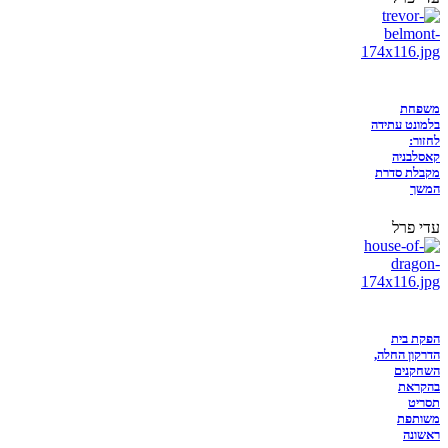
משפחת
בלמונט עתידה
לחזור:
קאסלבניה
מקבלת סדרת
המשך
עדי פרל
הפקת בית
הדרקון החלה,
השחקנים
בהקראת
תסריט
משותפת
ראשונה