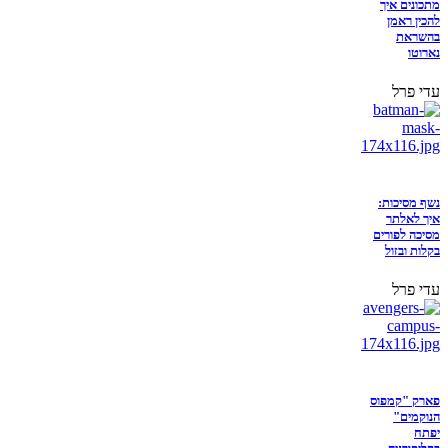
מתכונים איך
להכין ראמן
בהשראת
נארוטו
עדי פרל
נשף מסיכות:
איך לאלתר
מסיכה לפורים
בקלות ובזול
עדי פרל
פארק "קמפוס
הנוקמים"
יפתח