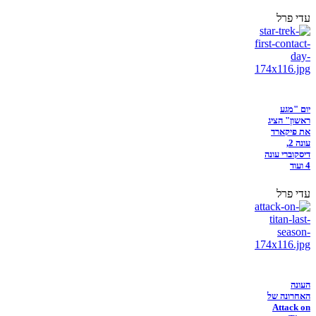
עדי פרל
יום "מגע
ראשון" הציג
את פיקארד
עונה 2,
דיסקוברי עונה
4 ועוד
עדי פרל
העונה
האחרונה של
Attack on