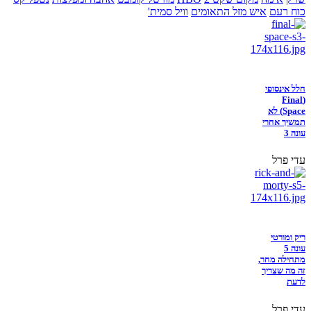
כוח רעם
איש מזל התאומים
וויל סמית'
חלל אינסופי
(Final
Space) לא
תמשיך אחרי
עונה 3
עדי פרל
ריק ומורטי
עונה 5
מתחילה מחר,
זה מה שצריך
לדעת
עדי פרל