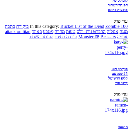
קומיקס של
הפנתר השחור
מופצות בחינם
עדי פרל
Zombie 100
Bucket List of the Dead
In this category:
ביקורת
כתבה
מנגה
אנגליה
הרברט גורג' וולס
טעות
מחווה
מטבע
פאונד
attack on titan
אנימה
Beastars
Monster #8
הורדה בחינם
הפנתר השחור
פוקימון חוגג
25 שנה עם
קליפ חדש של
קייטי פרי
עדי פרל
ארבעה