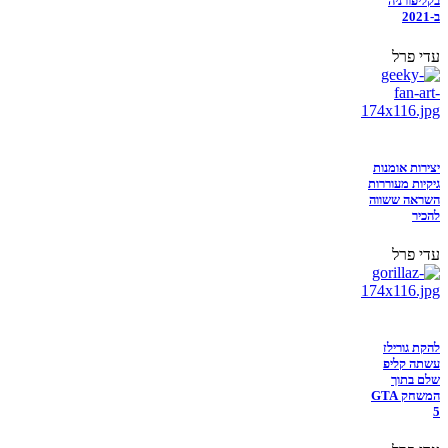
בקליפורניה
ב-2021
עדי פרל
יצירות אומנות
גיקיות מעוררות
השראה ששווה
להכיר
עדי פרל
להקת גורילז
עשתה קליפ
שלם בתוך
המשחק GTA
5