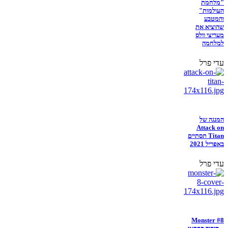
"מלחמת
העולמות"
והמטבע
שהוציא את
מעריצי וולס
למלחמה
עדי פרל
המנגה של
Attack on
Titan תסתיים
באפריל 2021
עדי פרל
Monster #8