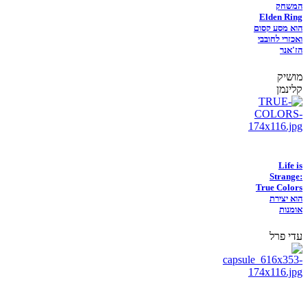
המשחק
Elden Ring
הוא מסע קסום
ואכזרי לחובבי
הז'אנר
מושיק
קלינמן
Life is
Strange:
True Colors
הוא יצירת
אומנות
עדי פרל