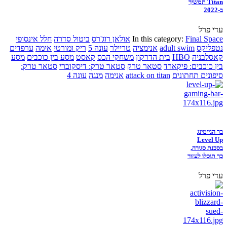
Titan תמשיך
ב-2022
עדי פרל
Final Space
In this category:
אולאן רוג'רס
ביטול סדרה
חלל אינסופי
נטפליקס
adult swim
אנימציה
טריילר
עונה 5
ריק ומורטי
אימה
ערפדים
קאסלבניה
HBO
בית הדרקון
משחקי הכס
קאסט
מסע בין כוכבים
מסע
בין כוכבים: פיקארד
סטאר טרק
סטאר טרק: דיסקוברי
סטאר טרק:
סיפונים תחתונים
attack on titan
אנימה
מנגה
עונה 4
בר הגיימינג
Level Up
בסכנת סגירה,
כך תוכלו לעזור
עדי פרל