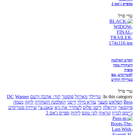
בספייס ג'אם 2
עדי פרל
הסרט האלמנה
השחורה עובר
סופית
לסטרימינג, צפו
בטריילר החדש
עדי פרל
In this category:
טריילר
מארוול
פוסטר
תור: אהבה ורעם
Warner
DC
Bros
הפלאש
מעצר
עזרא מילר
דיסני
האלמנה השחורה
לוקה
נשמה
פיקסאר
קרואלה
דיסני פלוס
לשחרר את גיא
שאנג-צ'י
שירות סטרימינג
ג'יימס לברון
זנדאיה
לוני טונס
ליהוק
ספייס ג'אם 2