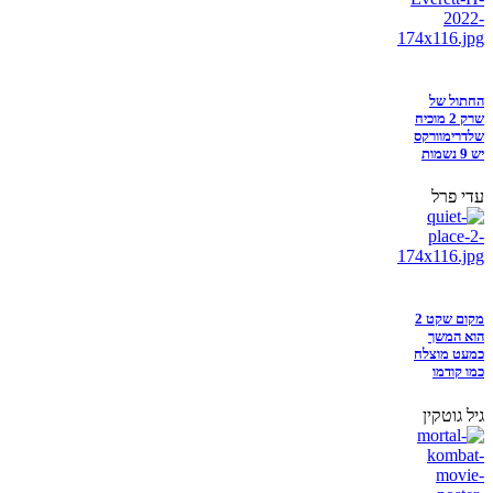
החתול של
שרק 2 מוכיח
שלדרימוורקס
יש 9 נשמות
עדי פרל
מקום שקט 2
הוא המשך
כמעט מוצלח
כמו קודמו
גיל גוטקין