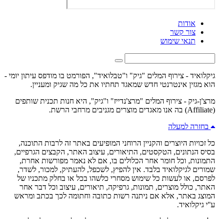
אודות
צור קשר
תנאי שימוש
גיקלואיד - צירוף המלים "גיק" ו"טבלואיד", הפורמט בו מודפס עיתון יומי -
הוא מגזין אינטרנטי חדש שמאגד תחתיו את כל מה שגיק ומעניין.
מרצ'ן-גיק - צירוף המלים "מרצ'נדייז" ו"גיק", היא חנות תכנית שותפים
(Affiliate) בה אנו מאגדים מוצרים מגניבים מרחבי הרשת.
בחזרה למעלה
כל זכויות היוצרים והקניין הרוחני המופיעים באתר זה לרבות התוכנה,
בסיס הנתונים, הטקסטים, התיאורים, עיצוב האתר, הקבצים הגרפיים,
התמונות, וכל חומר אחר הכלולים בו, אם לא נאמר מפורשות אחרת,
שמורים לגיקלואיד בלבד. אין להפיץ, לשכפל, להעתיק, למכור, לשדר,
לפרסם, או לעשות כל שימוש מסחרי כלשהו בכל או בחלק מתכניו של
האתר, כולל מוצרים, תמונות, גרפיקה, תיאורים, עיצוב וכל דבר אחר
המוצג באתר, אלא אם ניתנה רשות כתובה וחתומה לכך בכתב ומראש
ע''י גיקלואיד.