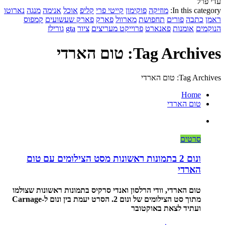
עדי פרל
In this category:
מוזיקה
פוקימון
קייטי פרי
קליפ
אוכל
אנימה
מנגה
נארוטו
ראמן
כתבה
פורים
תחפושת
מארוול
פארק
פארק שעשועים
קמפוס
הנוקמים
אומנות
פאנארט
פרוייקט מעריצים
ציור
gta
גורילז
Tag Archives: טום הארדי
Tag Archives: טום הארדי
Home
טום הארדי
סרטים
ונום 2 בתמונות ראשונות מסט הצילומים עם טום
הארדי
טום הארדי, וודי הרלסון ואנדי סרקיס בתמונות ראשונות שצולמו
מתוך סט הצילומים של ונום 2. הסרט יעמת בין ונום ל-Carnage
ועתיד לצאת באוקטובר