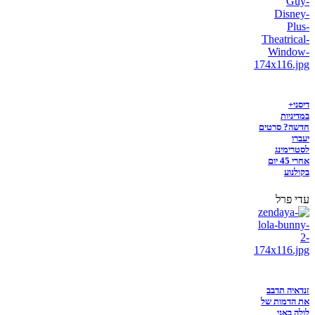
דיסני+
במדיניות
חדשה? סרטים
יעברו
לסטרימינג
אחרי 45 יום
בקולנוע
עדי פרל
זנדאיה תדבב
את הדמות של
לולה באני