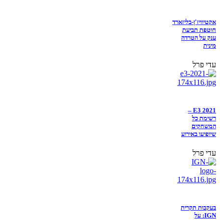
אקטיוויז'ן-בליזארד
חוטפת תביעת
ענק על הטרדה
מינית
עדי פרל
E3 2021 –
רשימת כל
המשחקים
שיופיעו באירוע
עדי פרל
בעקבות תקרית
IGN: על