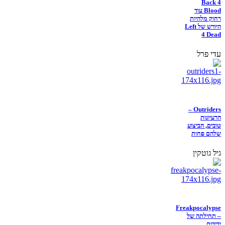
Back 4
Blood עוד
רחוק מלהיות
היורש של Left
4 Dead
עדי פרל
Outriders –
הרעיונות
טובים, הביצוע
שלהם פחות
גיל גוטקין
Freakpocalypse
– תחילתה של
ידידות