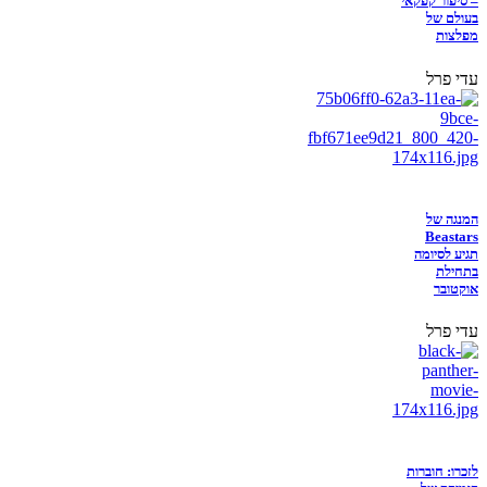
– סיפור קפקאי
בעולם של
מפלצות
עדי פרל
המנגה של
Beastars
תגיע לסיומה
בתחילת
אוקטובר
עדי פרל
לזכרו: חוברות