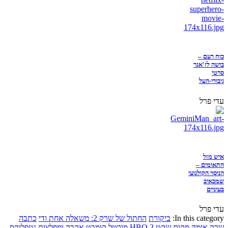
כוח רעם –
בושה לז'אנר
סרטי
גיבורי-העל
עדי פרל
איש מזל
התאומים –
הניסוי הקולנועי
שמכאיב
בעיניים
עדי פרל
In this category:
ביקורת
החתול של שרק 2: משאלה אחת ודי
כתבה
שרק
אימה
מקום שקט 2
HBO
מורטל קומבט
אהבה ומפלצות
נטפליקס