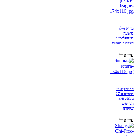
עזרא מילר
מושעה
מ"הפלאש"
בעקבות מעצרו
עדי פרל
בתי הקולנוע
חוזרים ב-27
במאי, אלה
הסרטים
שיוקרנו
עדי פרל