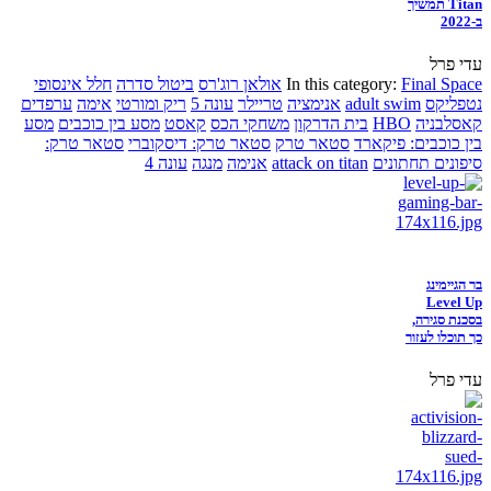
Titan תמשיך
ב-2022
עדי פרל
Final Space
In this category:
אולאן רוג'רס
ביטול סדרה
חלל אינסופי
נטפליקס
adult swim
אנימציה
טריילר
עונה 5
ריק ומורטי
אימה
ערפדים
קאסלבניה
HBO
בית הדרקון
משחקי הכס
קאסט
מסע בין כוכבים
מסע
בין כוכבים: פיקארד
סטאר טרק
סטאר טרק: דיסקוברי
סטאר טרק:
סיפונים תחתונים
attack on titan
אנימה
מנגה
עונה 4
בר הגיימינג
Level Up
בסכנת סגירה,
כך תוכלו לעזור
עדי פרל