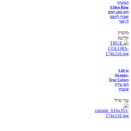
המשחק
Elden Ring
הוא מסע קסום
ואכזרי לחובבי
הז'אנר
מושיק
קלינמן
Life is
Strange:
True Colors
הוא יצירת
אומנות
עדי פרל