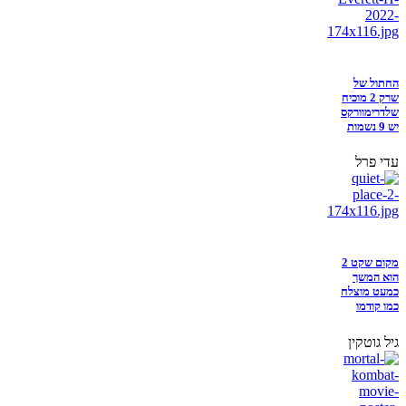
החתול של
שרק 2 מוכיח
שלדרימוורקס
יש 9 נשמות
עדי פרל
מקום שקט 2
הוא המשך
כמעט מוצלח
כמו קודמו
גיל גוטקין