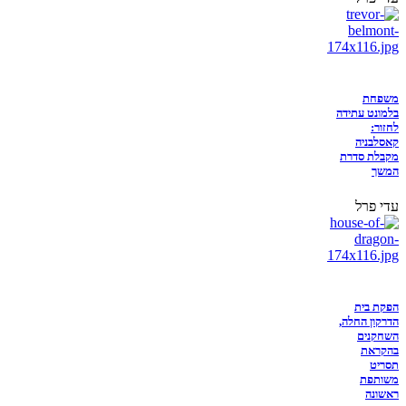
משפחת
בלמונט עתידה
לחזור:
קאסלבניה
מקבלת סדרת
המשך
עדי פרל
הפקת בית
הדרקון החלה,
השחקנים
בהקראת
תסריט
משותפת
ראשונה