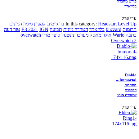
פורש מחברת
בליזארד
עדי פרל
Level Up
Headstart
In this category:
בר גיימינג
קמפיין מימון המונים
תרומות
blizzard
בליזארד
הטרדה מינית
תביעה
IGN
E3 2021
טור דעה
כתבה
Wario
אילון מאסק
מערכון
נינטנדו
סופר מריו
overwatch
Overwatch 2
Diablo
Immortal –
מסחטת
הכספים
ששברה אותי
עדי פרל