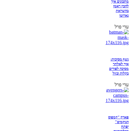
מתכונים איך
להכין ראמן
בהשראת
נארוטו
עדי פרל
נשף מסיכות:
איך לאלתר
מסיכה לפורים
בקלות ובזול
עדי פרל
פארק "קמפוס
הנוקמים"
יפתח