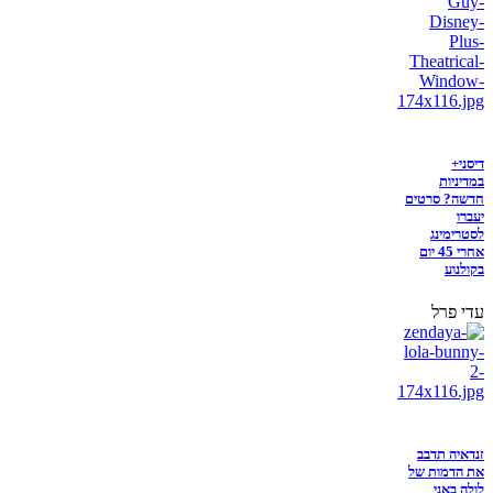
דיסני+
במדיניות
חדשה? סרטים
יעברו
לסטרימינג
אחרי 45 יום
בקולנוע
עדי פרל
זנדאיה תדבב
את הדמות של
לולה באני