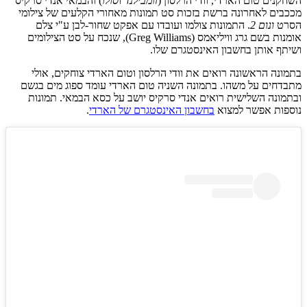
השחקנים טום הארדי, וודי הרלסון (
זומבילנד
ו
סולו
) והבמאי אנדי סרקיס
מככבים לאחרונה ברשת בזכות סט תמונות מאחורי הקלעים של צילומי
הסרט
ונום 2
. התמונות צולמו ועובדו עם אפקט שחור-לבן ע"י צלם
אומנות בשם גרג וויליאמס (Greg Williams), שנכח על סט הצילומים
ושיתף אותן בחשבון האינסטגרם שלו.
בתמונה הראשונה רואים את וודי הרלסון וטום הארדי צוחקים, אולי
מתבדחים על משהו. בתמונה השניה טום הארדי עומד ספוג מים בגשם
ובתמונה השלישית רואים אנדי סרקיס יושב על כסא הבמאי. תמונות
נוספות אפשר למצוא
בחשבון האינסטגרם של הארדי
.