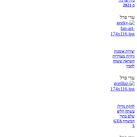
בקליפורניה
ב-2021
עדי פרל
יצירות אומנות
גיקיות מעוררות
השראה ששווה
להכיר
עדי פרל
להקת גורילז
עשתה קליפ
שלם בתוך
המשחק GTA
5