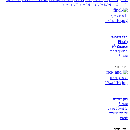
כוח רעם
איש מזל התאומים
וויל סמית'
חלל אינסופי
(Final
Space) לא
תמשיך אחרי
עונה 3
עדי פרל
ריק ומורטי
עונה 5
מתחילה מחר,
זה מה שצריך
לדעת
עדי פרל