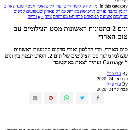
עדי פרל
In this category:
מוזיקה
פוקימון
קייטי פרי
קליפ
אוכל
אנימה
מנגה
נארוטו
ראמן
כתבה
פורים
תחפושת
מארוול
פארק
פארק שעשועים
קמפוס
הנוקמים
אומנות
פאנארט
פרוייקט מעריצים
ציור
gta
גורילז
ונום 2 בתמונות ראשונות מסט הצילומים עם
טום הארדי
טום הארדי, וודי הרלסון ואנדי סרקיס בתמונות ראשונות
שצולמו מתוך סט הצילומים של ונום 2. הסרט יעמת בין ונום
ל-Carnage ועתיד לצאת באוקטובר
By
עדי פרל
פברואר 24, 2020
By
עדי פרל
פברואר 24, 2020