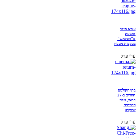
עזרא מילר
מושעה
מ"הפלאש"
בעקבות מעצרו
עדי פרל
בתי הקולנוע
חוזרים ב-27
במאי, אלה
הסרטים
שיוקרנו
עדי פרל