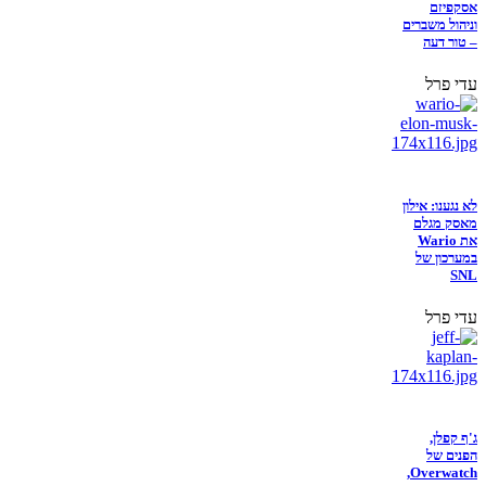
אסקפיזם
וניהול משברים
– טור דעה
עדי פרל
לא נגענו: אילון
מאסק מגלם
את Wario
במערכון של
SNL
עדי פרל
ג'ף קפלן,
הפנים של
Overwatch,