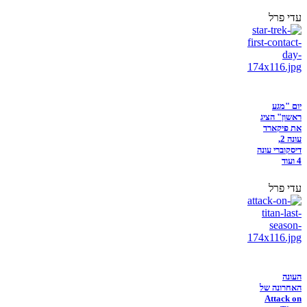
עדי פרל
יום "מגע
ראשון" הציג
את פיקארד
עונה 2,
דיסקוברי עונה
4 ועוד
עדי פרל
העונה
האחרונה של
Attack on