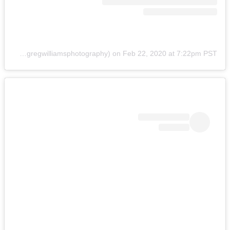
A post shared by Greg Williams (@gregwilliamsphotography)
on
Feb 22, 2020 at 7:22pm PST