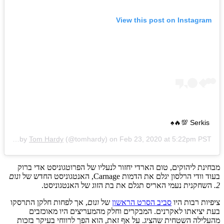
View this post on Instagram
Serkis 💯🔥♠️
A post shared by
Tom Hardy
(@tomhardy) on
Feb 23, 2020 at 5:22pm PST
מבחינת ליהוקים, טום הארדי יחזור לנעליו של הפרוטגוניסט אדי ברוק
בעוד וודי הרלסון יגלם את הדמות Carnage, האנטגוניסט החדש של
ונום
2.
השחקנית נעמי האריס תגלם את בת הזוג של האנטגוניסט.
ציפיות רבות היו
סביב הסרט הראשון
של
ונום
, אך לפחות חלקן התרסקו
בעת יציאתו לאקרנים. המבקרים וחלק מהמעריצים היו מאוכזבים
מהעלילה השטחית שהציג. על אף זאת, הוא הפך לרווחי בעיקר בזכות