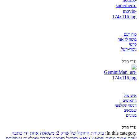
כוח רעם –
בושה לז'אנר
סרטי
גיבורי-העל
עדי פרל
איש מזל
התאומים –
הניסוי הקולנועי
שמכאיב
בעיניים
עדי פרל
In this category:
ביקורת
החתול של שרק 2: משאלה אחת ודי
כתבה
שרק
אימה
מקום שקט 2
HBO
מורטל קומבט
אהבה ומפלצות
נטפליקס