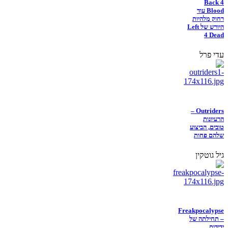
Back 4
Blood עוד
רחוק מלהיות
היורש של Left
4 Dead
עדי פרל
Outriders –
הרעיונות
טובים, הביצוע
שלהם פחות
גיל גוטקין
Freakpocalypse
– תחילתה של
ידידות