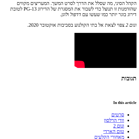
הקהל הסיני, מה שסלל את הדרך לסרט המשך. המעריצים מקווים
שהזדמנות זו תנוצל כדי לשבור את המסגרת של הדירוג PG-13 לטובת
דירוג בוגר יותר כמו שעשו עם
דדפול
ו
לוגן
.
ונום 2
צפוי לצאת אל בתי הקולנוע בסביבות אוקטובר 2020.
תגובות
In this article
סרטים
וודי הרלסון
ונום 2
טום הארדי
מאחורי הקלעים