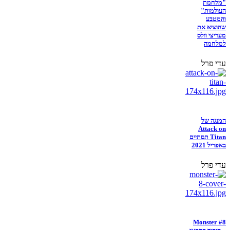
"מלחמת
העולמות"
והמטבע
שהוציא את
מעריצי וולס
למלחמה
עדי פרל
המנגה של
Attack on
Titan תסתיים
באפריל 2021
עדי פרל
Monster #8