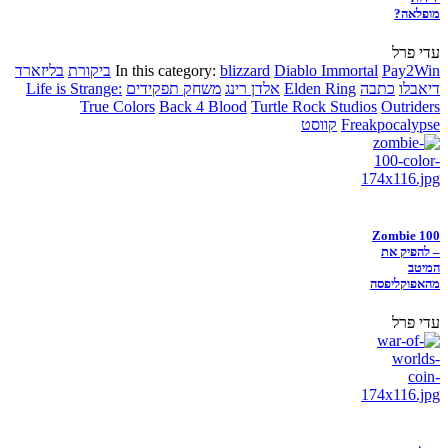
מופלאה?
עדי פרל
Pay2Win
Diablo Immortal
blizzard
In this category:
ביקורת
בליזארד
דיאבלו
כתבה
Elden Ring
אלדן רינג
משחק תפקידים
Life is Strange:
True Colors
Back 4 Blood
Turtle Rock Studios
Outriders
Freakpocalypse
קווסט
Zombie 100
– להפיק את
המיטב
מהאפוקליפסה
עדי פרל