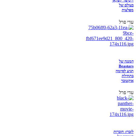
– סיפור קפקאי
בעולם של
מפלצות
עדי פרל
המנגה של
Beastars
תגיע לסיומה
בתחילת
אוקטובר
עדי פרל
לזכרו: חוברות