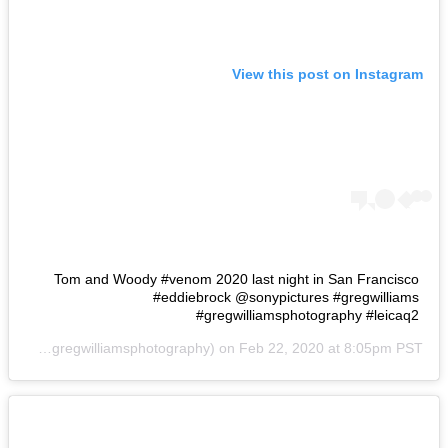
View this post on Instagram
Tom and Woody #venom 2020 last night in San Francisco
#eddiebrock @sonypictures #gregwilliams
#gregwilliamsphotography #leicaq2
liams
(@gregwilliamsphotography) on
Feb 22, 2020 at 8:05pm PST