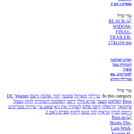
בספייס ג'אם 2
עדי פרל
הסרט האלמנה
השחורה עובר
סופית
לסטרימינג, צפו
בטריילר החדש
עדי פרל
In this category:
טריילר
מארוול
פוסטר
תור: אהבה ורעם
Warner
DC
Bros
הפלאש
מעצר
עזרא מילר
דיסני
האלמנה השחורה
לוקה
נשמה
פיקסאר
קרואלה
דיסני פלוס
לשחרר את גיא
שאנג-צ'י
שירות סטרימינג
ג'יימס לברון
זנדאיה
לוני טונס
ליהוק
ספייס ג'אם 2