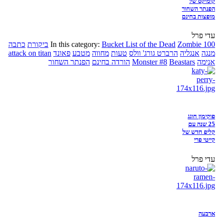
קומיקס של
הפנתר השחור
מופצות בחינם
עדי פרל
Zombie 100
Bucket List of the Dead
In this category:
ביקורת
כתבה
מנגה
אנגליה
הרברט גורג' וולס
טעות
מחווה
מטבע
פאונד
attack on titan
אנימה
Beastars
Monster #8
הורדה בחינם
הפנתר השחור
פוקימון חוגג
25 שנה עם
קליפ חדש של
קייטי פרי
עדי פרל
ארבעה