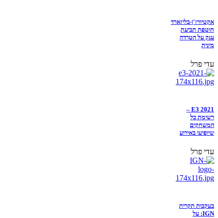
אקטיוויז'ן-בליזארד
חוטפת תביעת
ענק על הטרדה
מינית
עדי פרל
E3 2021 –
רשימת כל
המשחקים
שיופיעו באירוע
עדי פרל
בעקבות תקרית
IGN: על