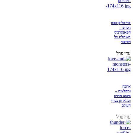
מורטל קומבט
הסרט –
הפאנסרביס
משתלט על
הסיפור
עדי פרל
אהבה
ומפלצות –
ביצוע מרגש
ומלא חן בסוף
העולם
עדי פרל