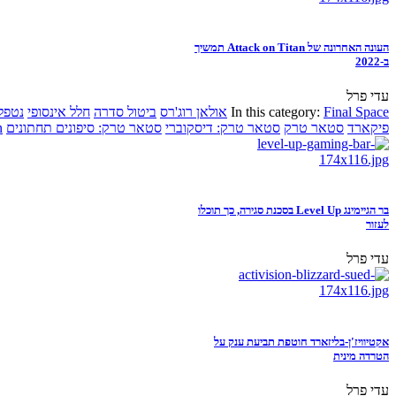
העונה האחרונה של Attack on Titan תמשיך
ב-2022
עדי פרל
Final Space
In this category:
אולאן רוג'רס
ביטול סדרה
חלל אינסופי
נטפל
פיקארד
סטאר טרק
סטאר טרק: דיסקוברי
סטאר טרק: סיפונים תחתונים
n
בר הגיימינג Level Up בסכנת סגירה, כך תוכלו
לעזור
עדי פרל
אקטיוויז'ן-בליזארד חוטפת תביעת ענק על
הטרדה מינית
עדי פרל