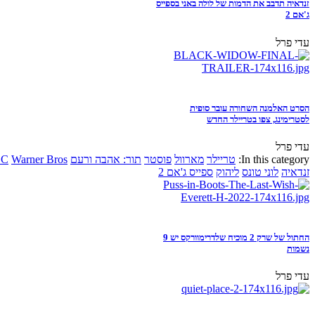
זנדאיה תדבב את הדמות של לולה באני בספייס
ג'אם 2
עדי פרל
הסרט האלמנה השחורה עובר סופית
לסטרימינג, צפו בטריילר החדש
עדי פרל
In this category:
טריילר
מארוול
פוסטר
תור: אהבה ורעם
Warner Bros
DC
זנדאיה
לוני טונס
ליהוק
ספייס ג'אם 2
החתול של שרק 2 מוכיח שלדרימוורקס יש 9
נשמות
עדי פרל