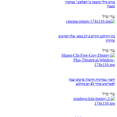
עזרא מילר מושעה מ"הפלאש" בעקבות
מעצרו
עדי פרל
בתי הקולנוע חוזרים ב-27 במאי, אלה הסרטים
שיוקרנו
עדי פרל
דיסני+ במדיניות חדשה? סרטים יעברו
לסטרימינג אחרי 45 יום בקולנוע
עדי פרל