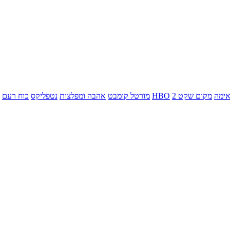
ימה
מקום שקט 2
HBO
מורטל קומבט
אהבה ומפלצות
נטפליקס
כוח רעם