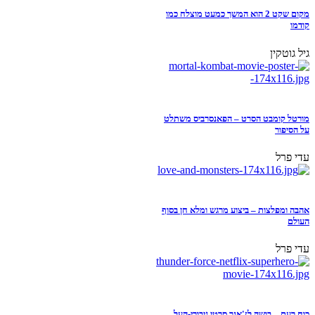
מקום שקט 2 הוא המשך כמעט מוצלח כמו
קודמו
גיל גוטקין
מורטל קומבט הסרט – הפאנסרביס משתלט
על הסיפור
עדי פרל
אהבה ומפלצות – ביצוע מרגש ומלא חן בסוף
העולם
עדי פרל
כוח רעם – בושה לז'אנר סרטי גיבורי-העל