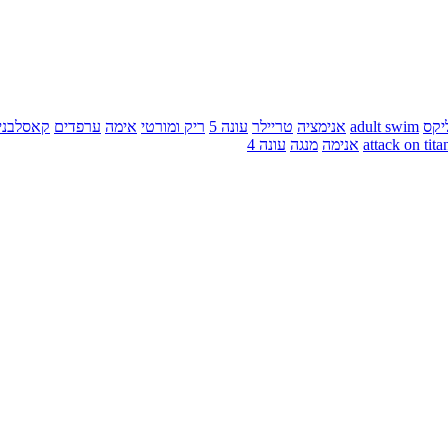
יקס
adult swim
אנימציה
טריילר
עונה 5
ריק ומורטי
אימה
ערפדים
קאסלבני
attack on tita
אנימה
מנגה
עונה 4