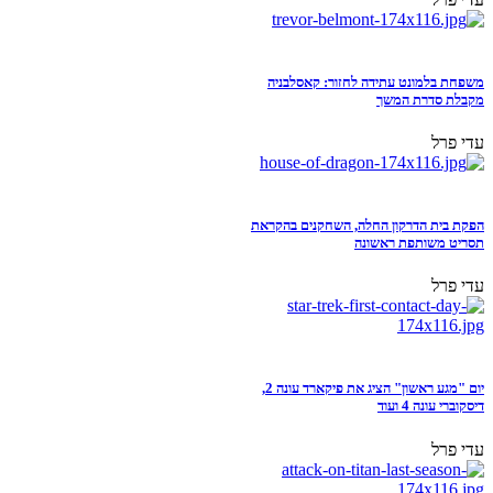
משפחת בלמונט עתידה לחזור: קאסלבניה
מקבלת סדרת המשך
עדי פרל
הפקת בית הדרקון החלה, השחקנים בהקראת
תסריט משותפת ראשונה
עדי פרל
יום "מגע ראשון" הציג את פיקארד עונה 2,
דיסקוברי עונה 4 ועוד
עדי פרל