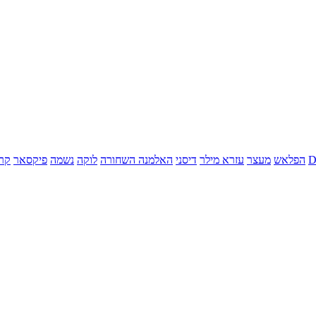
הפלאש
מעצר
עזרא מילר
דיסני
האלמנה השחורה
לוקה
נשמה
פיקסאר
קר