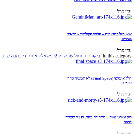
עדי פרל
איש מזל התאומים – הניסוי הקולנועי שמכאיב
בעיניים
עדי פרל
In this category:
ביקורת
החתול של שרק 2: משאלה אחת ודי
כתבה
שרק
א
חלל אינסופי (Final Space) לא תמשיך אחרי
עונה 3
עדי פרל
ריק ומורטי עונה 5 מתחילה מחר, זה מה שצריך
לדעת
עדי פרל