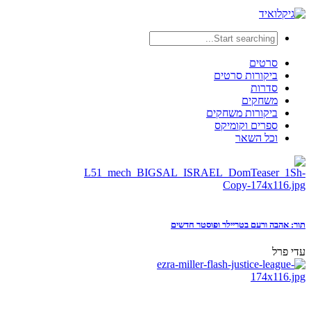
סרטים
ביקורות סרטים
סדרות
משחקים
ביקורות משחקים
ספרים וקומיקס
וכל השאר
תור: אהבה ורעם בטריילר ופוסטר חדשים
עדי פרל