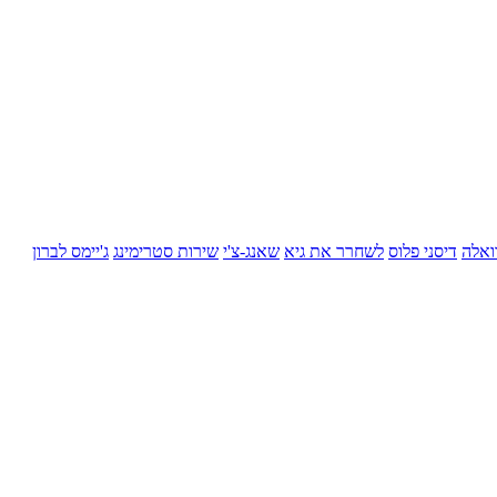
ואלה
דיסני פלוס
לשחרר את גיא
שאנג-צ'י
שירות סטרימינג
ג'יימס לברון