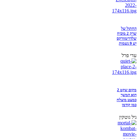
החתול של
שרק 2 מוכיח
שלדרימוורקס
יש 9 נשמות
עדי פרל
מקום שקט 2
הוא המשך
כמעט מוצלח
כמו קודמו
גיל גוטקין