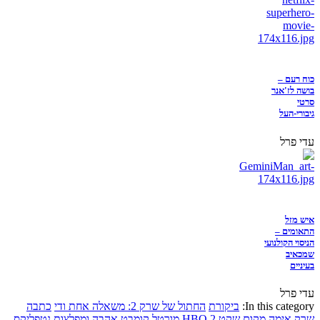
כוח רעם –
בושה לז'אנר
סרטי
גיבורי-העל
עדי פרל
איש מזל
התאומים –
הניסוי הקולנועי
שמכאיב
בעיניים
עדי פרל
In this category:
ביקורת
החתול של שרק 2: משאלה אחת ודי
כתבה
שרק
אימה
מקום שקט 2
HBO
מורטל קומבט
אהבה ומפלצות
נטפליקס