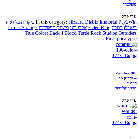
מופלאה?
עדי פרל
Pay2Win
Diablo Immortal
blizzard
In this category:
ביקורת
בליזארד
דיאבלו
כתבה
Elden Ring
אלדן רינג
משחק תפקידים
Life is Strange:
True Colors
Back 4 Blood
Turtle Rock Studios
Outriders
Freakpocalypse
קווסט
Zombie 100
– להפיק את
המיטב
מהאפוקליפסה
עדי פרל