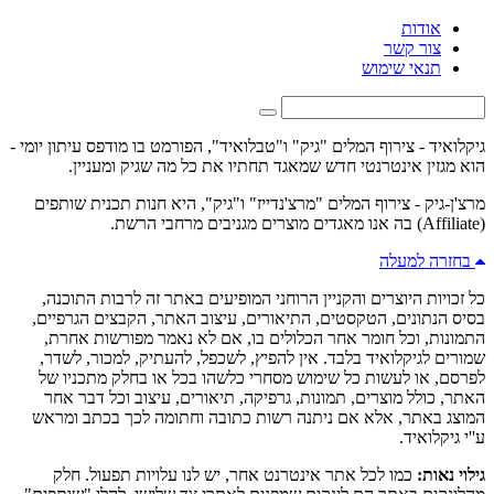
אודות
צור קשר
תנאי שימוש
גיקלואיד - צירוף המלים "גיק" ו"טבלואיד", הפורמט בו מודפס עיתון יומי -
הוא מגזין אינטרנטי חדש שמאגד תחתיו את כל מה שגיק ומעניין.
מרצ'ן-גיק - צירוף המלים "מרצ'נדייז" ו"גיק", היא חנות תכנית שותפים
(Affiliate) בה אנו מאגדים מוצרים מגניבים מרחבי הרשת.
בחזרה למעלה
כל זכויות היוצרים והקניין הרוחני המופיעים באתר זה לרבות התוכנה,
בסיס הנתונים, הטקסטים, התיאורים, עיצוב האתר, הקבצים הגרפיים,
התמונות, וכל חומר אחר הכלולים בו, אם לא נאמר מפורשות אחרת,
שמורים לגיקלואיד בלבד. אין להפיץ, לשכפל, להעתיק, למכור, לשדר,
לפרסם, או לעשות כל שימוש מסחרי כלשהו בכל או בחלק מתכניו של
האתר, כולל מוצרים, תמונות, גרפיקה, תיאורים, עיצוב וכל דבר אחר
המוצג באתר, אלא אם ניתנה רשות כתובה וחתומה לכך בכתב ומראש
ע''י גיקלואיד.
גילוי נאות:
כמו לכל אתר אינטרנט אחר, יש לנו עלויות תפעול. חלק