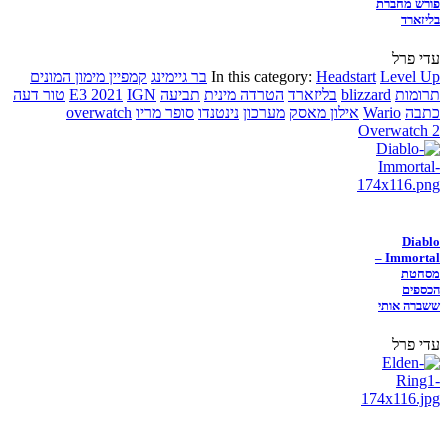
פורש מחברת
בליזארד
עדי פרל
Level Up
Headstart
In this category:
בר גיימינג
קמפיין מימון המונים
תרומות
blizzard
בליזארד
הטרדה מינית
תביעה
IGN
E3 2021
טור דעה
כתבה
Wario
אילון מאסק
מערכון
נינטנדו
סופר מריו
overwatch
Overwatch 2
Diablo
Immortal –
מסחטת
הכספים
ששברה אותי
עדי פרל