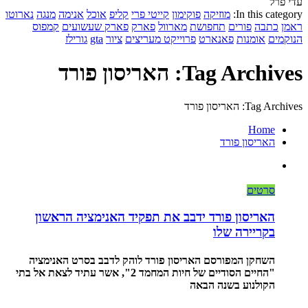
עדי פרל
In this category:
מוזיקה
פוקימון
קייטי פרי
קליפ
אוכל
אנימה
מנגה
נארוטו
ראמן
כתבה
פורים
תחפושת
מארוול
פארק
פארק שעשועים
קמפוס
הנוקמים
אומנות
פאנארט
פרוייקט מעריצים
ציור
gta
גורילז
Tag Archives: האריסון פורד
Tag Archives: האריסון פורד
Home
האריסון פורד
סרטים
האריסון פורד ידבב את תפקיד האנימציה הראשון
בקריירה שלו
השחקן המפורסם האריסון פורד לוהק לדבב בסרט האנימציה
"החיים הסודיים של חיות המחמד 2", אשר עתיד לצאת אל בתי
הקולנוע בשנה הבאה