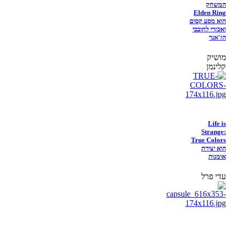
המשחק
Elden Ring
הוא מסע קסום
ואכזרי לחובבי
הז'אנר
מושיק
קלינמן
Life is
Strange:
True Colors
הוא יצירת
אומנות
עדי פרל