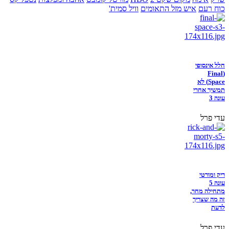
כוח רעם
איש מזל התאומים
וויל סמית'
חלל אינסופי
(Final
Space) לא
תמשיך אחרי
עונה 3
עדי פרל
ריק ומורטי
עונה 5
מתחילה מחר,
זה מה שצריך
לדעת
עדי פרל