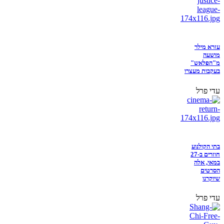
עזרא מילר
מושעה
מ"הפלאש"
בעקבות מעצרו
עדי פרל
בתי הקולנוע
חוזרים ב-27
במאי, אלה
הסרטים
שיוקרנו
עדי פרל