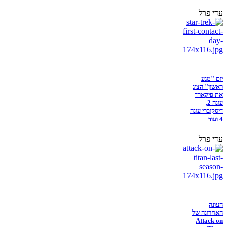
עדי פרל
יום "מגע
ראשון" הציג
את פיקארד
עונה 2,
דיסקוברי עונה
4 ועוד
עדי פרל
העונה
האחרונה של
Attack on