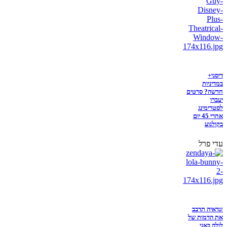
דיסני+
במדיניות
חדשה? סרטים
יעברו
לסטרימינג
אחרי 45 יום
בקולנוע
עדי פרל
זנדאיה תדבב
את הדמות של
לולה באני