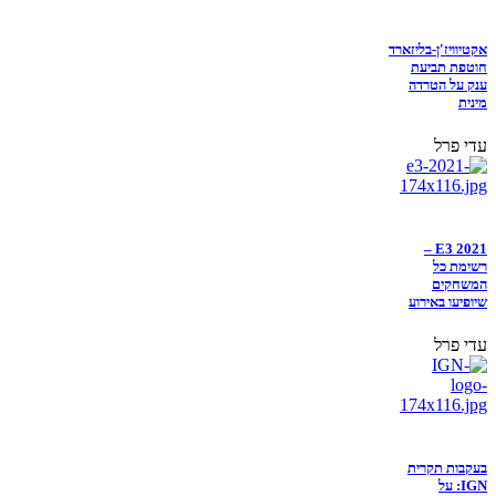
אקטיוויז'ן-בליזארד
חוטפת תביעת
ענק על הטרדה
מינית
עדי פרל
E3 2021 –
רשימת כל
המשחקים
שיופיעו באירוע
עדי פרל
בעקבות תקרית
IGN: על