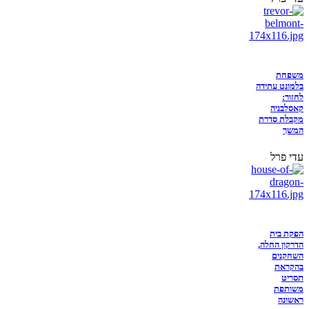
משפחת
בלמונט עתידה
לחזור:
קאסלבניה
מקבלת סדרת
המשך
עדי פרל
הפקת בית
הדרקון החלה,
השחקנים
בהקראת
תסריט
משותפת
ראשונה