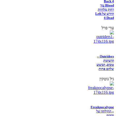
Back 4
Blood עוד
רחוק מלהיות
היורש של Left
4 Dead
עדי פרל
Outriders –
הרעיונות
טובים, הביצוע
שלהם פחות
גיל גוטקין
Freakpocalypse
– תחילתה של
ידידות