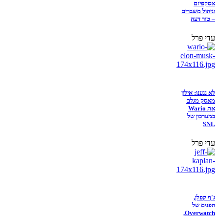
אסקפיזם
וניהול משברים
– טור דעה
עדי פרל
לא נגענו: אילון
מאסק מגלם
את Wario
במערכון של
SNL
עדי פרל
ג'ף קפלן,
הפנים של
Overwatch,