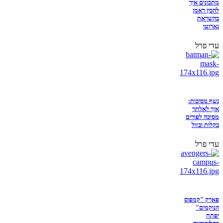
מתכונים איך
להכין ראמן
בהשראת
נארוטו
עדי פרל
נשף מסיכות:
איך לאלתר
מסיכה לפורים
בקלות ובזול
עדי פרל
פארק "קמפוס
הנוקמים"
יפתח