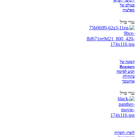
– סיפור קפקאי
בעולם של
מפלצות
עדי פרל
המנגה של
Beastars
תגיע לסיומה
בתחילת
אוקטובר
עדי פרל
לזכרו: חוברות