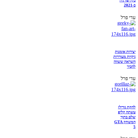
בקליפורניה
ב-2021
עדי פרל
יצירות אומנות
גיקיות מעוררות
השראה ששווה
להכיר
עדי פרל
להקת גורילז
עשתה קליפ
שלם בתוך
המשחק GTA
5