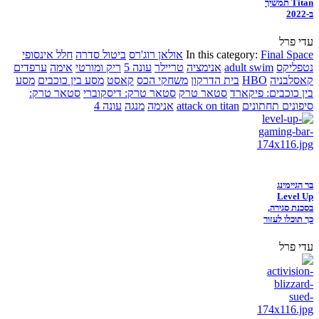
Titan תמשיך
ב-2022
עדי פרל
Final Space
In this category:
אולאן רוג'רס
ביטול סדרה
חלל אינסופי
נטפליקס
adult swim
אנימציה
טריילר
עונה 5
ריק ומורטי
אימה
ערפדים
קאסלבניה
HBO
בית הדרקון
משחקי הכס
קאסט
מסע בין כוכבים
מסע
בין כוכבים: פיקארד
סטאר טרק
סטאר טרק: דיסקוברי
סטאר טרק:
סיפונים תחתונים
attack on titan
אנימה
מנגה
עונה 4
בר הגיימינג
Level Up
בסכנת סגירה,
כך תוכלו לעזור
עדי פרל