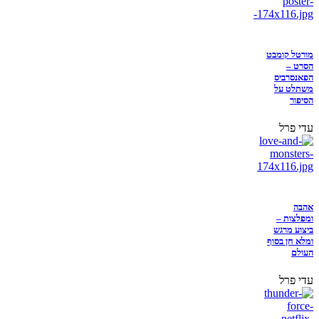
מורטל קומבט
הסרט –
הפאנסרביס
משתלט על
הסיפור
עדי פרל
אהבה
ומפלצות –
ביצוע מרגש
ומלא חן בסוף
העולם
עדי פרל