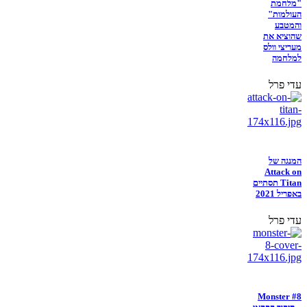
"מלחמת
העולמות"
והמטבע
שהוציא את
מעריצי וולס
למלחמה
עדי פרל
המנגה של
Attack on
Titan תסתיים
באפריל 2021
עדי פרל
Monster #8