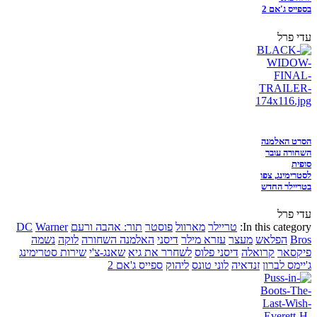
בספייס ג'אם 2
עדי פרל
הסרט האלמנה
השחורה עובר
סופית
לסטרימינג, צפו
בטריילר החדש
עדי פרל
In this category:
טריילר
מארוול
פוסטר
תור: אהבה ורעם
Warner
DC
Bros
הפלאש
מעצר
עזרא מילר
דיסני
האלמנה השחורה
לוקה
נשמה
פיקסאר
קרואלה
דיסני פלוס
לשחרר את גיא
שאנג-צ'י
שירות סטרימינג
ג'יימס לברון
זנדאיה
לוני טונס
ליהוק
ספייס ג'אם 2