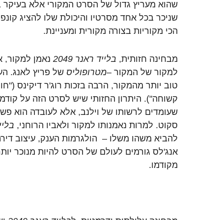
שהוא מעריץ גדול של הסרט המקורי אלא בעיקר בג
שניכר בכל אחד מסרטיו והיכולת שלו להציג קונפ
הכי מקוריות בצורה מקורית ומעניינת.
מבחינה חזותית,
בלייד ראנר 2049
נאמן למקור, א
למקור של המקור –
מטרופוליס
של פריץ לאנג. הע
טוב יותר מהמקור, הרבה בזכות רוג'ר דיקינס ("חו
קשוחה"). היתרון החזותי שיש לסרט הזה על קודמ
שעומדים לרשותו של וילנב, אלא לעובדה הוא פשו
סקוט. למרות נאמנותו למקור ולאביו הרוחני,
בלייד
להביא משהו משלו – הולגרמות הענק, עיצוב דירתו
אנג'לס גורמים לעולם של הסרט להיות מנוכר יותר,
מקודמו.