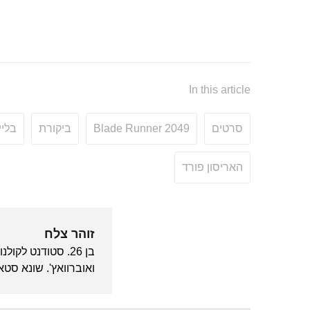
In this article
סרטים
Blade Runner 2049
ביקורת
בלייד
האריסון פורד
זוהר צלח
בן 26. סטודנט לק
ואוברוואץ'. שונא סטא