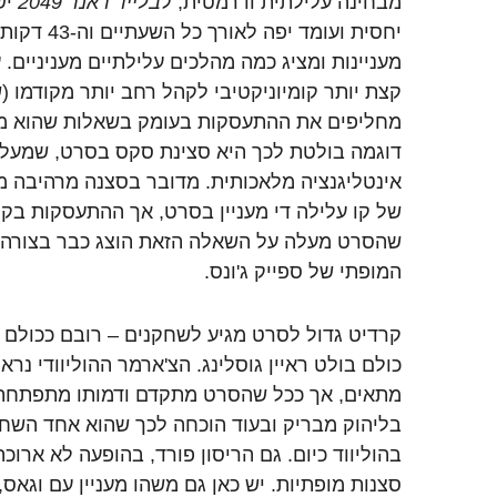
מבחינה עלילתית ודרמטית, ל
בלייד ראנר 2049
יש
יחסית ועומד 
מעניינות ומציג כמה מהלכים עלילתיים מעניניים. 
קצת יותר קומיוניקטיבי לקהל רחב יותר מקודמו 
מחליפים את ההתעסקות בעומק בשאלות שהוא מע
דוגמה בולטת לכך היא סצינת סקס בסרט, שמעלה
אינטליגנציה מלאכותית. מדובר בסצנה מרהיבה 
של קו עלילה די מעניין בסרט, אך ההתעסקות בקו 
שהסרט מעלה על השאלה הזאת הוצג כבר בצורה 
המופתי של ספייק ג'ונס.
קרדיט גדול לסרט מגיע לשחקנים – רובם ככולם 
כולם בולט ראיין גוסלינג. הצ'ארמר ההוליוודי נ
מתאים, אך ככל שהסרט מתקדם ודמותו מתפתחת 
בליהוק מבריק ובעוד הוכחה לכך שהוא אחד השחק
בהוליווד כיום. גם הריסון פורד, בהופעה לא ארו
סצנות מופתיות. יש כאן גם משהו מעניין עם וגאס