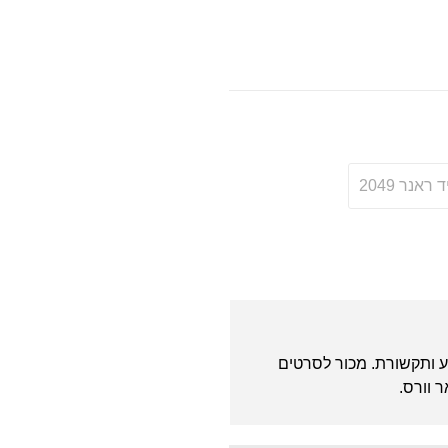
 ראנר 2049
ולנוע ותקשורת. מכור לסרטים
ר וורס.