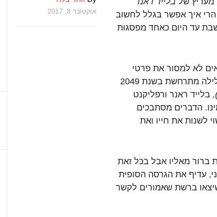
ל מעריץ של
בלייד ראנר
אוקטובר 8, 2017
 הרי איך אפשר בגלל לחשוב
שבת עד היום כאחד מפסגות
ים לא למסור את פרטי
העלילה ואנחנו כמובן נכבד אותם. רק נספר שהעלילה מתרחשת בשנת 2049
,
בלייד ראנר ורפליקנט
ינו. הדברים מסתבכים
קר תיק בן 30 שנה, שעשוי לשנות את חייו ואת
 ברור מאליו אבל בכל זאת
י, עדיף את הגרסה הסופית
נים שיצאו ברשת שאמורים לקשר