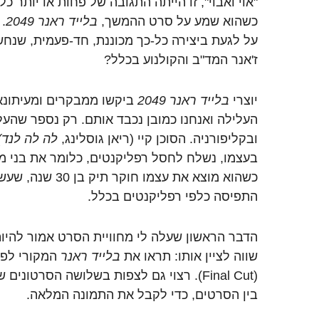
"אוי ואבוי", זו הייתה התגובה של פחות או יותר כ
כשהוא שמע על סרט ההמשך,
בלייד ראנר 2049
.
על לגעת ביצירה כל-כך מכוננת, חד-פעמית, שנח
ז'אנר המד"ב והקולנוע בכלל?
יוצרי
בלייד ראנר 2049
ביקשו ממבקרים ומעיתונא
ובקליפורניה. הסוכן קיי (ריאן גוסלינג,
לה לה לנד)
בעצמו, נשלח לחסל רפליקנטים, כלומר את בני מ
כשהוא מוצא את עצמו חו
התפיסה כלפי רפליקנטים בכלל.
הדבר הראשון שעלה לי מחוויית הסרט אמור להיות
שווה לציין אותו: תראו את
בלייד ראנר
המקורי לפנ
(Final Cut). רצוי גם לצפות בשלושה הסרטו
בין הסרטים, כדי לקבל את התמונה המלאה.