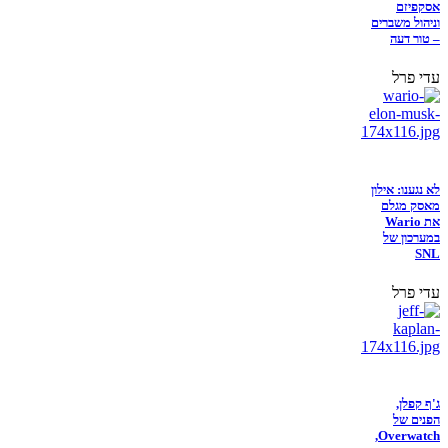
אסקפיזם
וניהול משברים
– טור דעה
עדי פרל
לא נגענו: אילון
מאסק מגלם
את Wario
במערכון של
SNL
עדי פרל
ג'ף קפלן,
הפנים של
Overwatch,