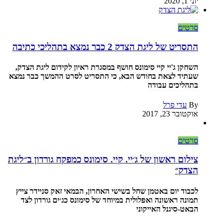
יוני 1, 2020
סרטים
התסריט של ליגת הצדק 2 כבר נמצא בתהליכי כתיבה
השחקן ג'יי קיי סימונס חושף במסגרת ראיון לקידום ליגת הצדק,
שעתיד לצאת בחודש הבא, כי התסריט לסרט ההמשך כבר נמצא
בתהליכים עבודה
עדי פרל
By
אוקטובר 23, 2017
סרטים
צילום ראשון של ג׳יי. קיי. סימונס כמפקח גורדון ב״ליגת
הצדק״
לכבוד יום באטמן שחל בשישי האחרון, הבמאי זאק סניידר צייץ
תמונה ראשונה ואפלולית במיוחד של סימונס כג׳ים גורדון לצד
הבאט-סיגנל האייקוני