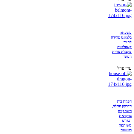
משפחת
בלמונט עתידה
לחזור:
קאסלבניה
מקבלת סדרת
המשך
עדי פרל
הפקת בית
הדרקון החלה,
השחקנים
בהקראת
תסריט
משותפת
ראשונה