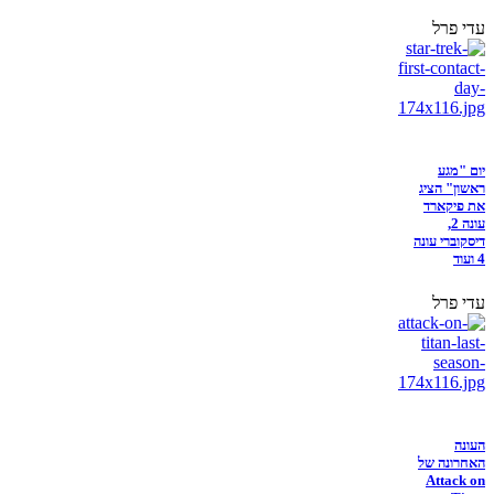
עדי פרל
יום "מגע
ראשון" הציג
את פיקארד
עונה 2,
דיסקוברי עונה
4 ועוד
עדי פרל
העונה
האחרונה של
Attack on