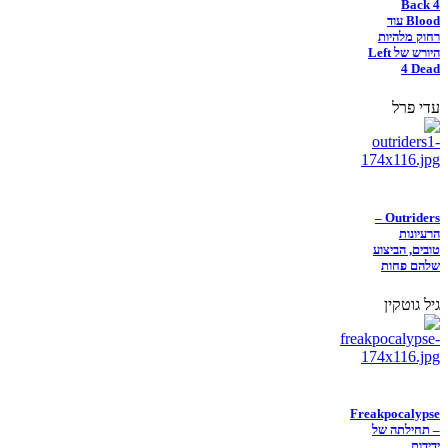
Back 4
Blood עוד
רחוק מלהיות
היורש של Left
4 Dead
עדי פרל
Outriders –
הרעיונות
טובים, הביצוע
שלהם פחות
גיל גוטקין
Freakpocalypse
– תחילתה של
ידידות