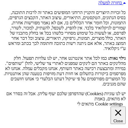
בחזרה למעלה
כל זכויות היוצרים והקניין הרוחני המופיעים באתר זה לרבות התוכנה,
בסיס הנתונים, הטקסטים, התיאורים, עיצוב האתר, הקבצים הגרפיים,
התמונות, וכל חומר אחר הכלולים בו, אם לא נאמר מפורשות אחרת,
שמורים לגיקלואיד בלבד. אין להפיץ, לשכפל, להעתיק, למכור, לשדר,
לפרסם, או לעשות כל שימוש מסחרי כלשהו בכל או בחלק מתכניו של
האתר, כולל מוצרים, תמונות, גרפיקה, תיאורים, עיצוב וכל דבר אחר
המוצג באתר, אלא אם ניתנה רשות כתובה וחתומה לכך בכתב ומראש
ע''י גיקלואיד.
גילוי נאות:
כמו לכל אתר אינטרנט אחר, יש לנו עלויות תפעול. חלק
מהלינקים באתר הם לינקים שמפנים לאתרי צד שלישי, להלן "שותפים".
במידה ומתבצעת רכישה באתר השותף, אנחנו מקבלים עמלה. אנחנו לא
מפרסמים ביקורות בתשלום או חוות דעת מזויפות בטענה שהן אותנטיות.
כל המוצרים מפורסמים על פי שיקול דעתנו הבלעדי כי אנחנו חושבים
שהם מגניבים.
יש לנו עוגיות (Cookies) שהדפדפן שלכם יעוף עליהן. אבל זה בסדר אם
לא מתאים, באמת
Cookie settings
מתאים לי
Close