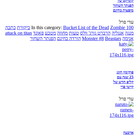
קומיקס של
הפנתר השחור
מופצות בחינם
עדי פרל
Zombie 100
Bucket List of the Dead
In this category:
ביקורת
כתבה
מנגה
אנגליה
הרברט גורג' וולס
טעות
מחווה
מטבע
פאונד
attack on titan
אנימה
Beastars
Monster #8
הורדה בחינם
הפנתר השחור
פוקימון חוגג
25 שנה עם
קליפ חדש של
קייטי פרי
עדי פרל
ארבעה