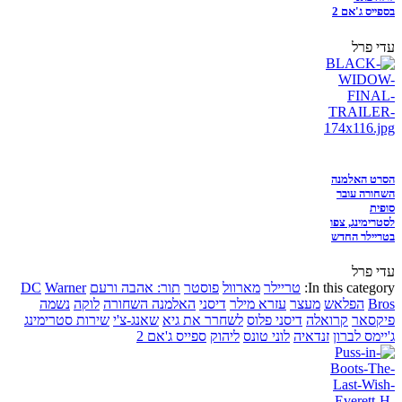
בספייס ג'אם 2
עדי פרל
הסרט האלמנה
השחורה עובר
סופית
לסטרימינג, צפו
בטריילר החדש
עדי פרל
In this category:
טריילר
מארוול
פוסטר
תור: אהבה ורעם
Warner
DC
Bros
הפלאש
מעצר
עזרא מילר
דיסני
האלמנה השחורה
לוקה
נשמה
פיקסאר
קרואלה
דיסני פלוס
לשחרר את גיא
שאנג-צ'י
שירות סטרימינג
ג'יימס לברון
זנדאיה
לוני טונס
ליהוק
ספייס ג'אם 2