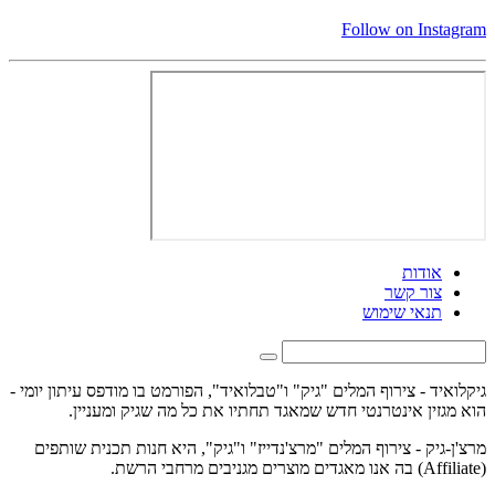
Follow on Instagram
אודות
צור קשר
תנאי שימוש
גיקלואיד - צירוף המלים "גיק" ו"טבלואיד", הפורמט בו מודפס עיתון יומי -
הוא מגזין אינטרנטי חדש שמאגד תחתיו את כל מה שגיק ומעניין.
מרצ'ן-גיק - צירוף המלים "מרצ'נדייז" ו"גיק", היא חנות תכנית שותפים
(Affiliate) בה אנו מאגדים מוצרים מגניבים מרחבי הרשת.