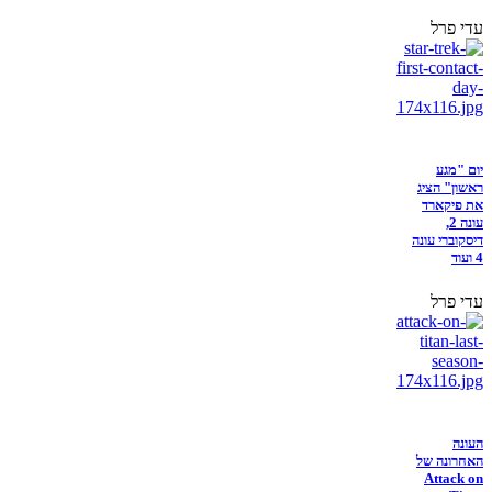
עדי פרל
יום "מגע
ראשון" הציג
את פיקארד
עונה 2,
דיסקוברי עונה
4 ועוד
עדי פרל
העונה
האחרונה של
Attack on