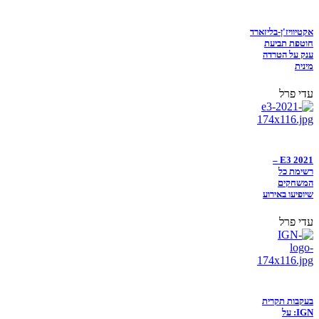
אקטיוויז'ן-בליזארד
חוטפת תביעת
ענק על הטרדה
מינית
עדי פרל
E3 2021 –
רשימת כל
המשחקים
שיופיעו באירוע
עדי פרל
בעקבות תקרית
IGN: על