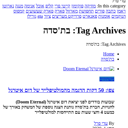
עדי פרל
In this category:
מוזיקה
פוקימון
קייטי פרי
קליפ
אוכל
אנימה
מנגה
נארוטו
ראמן
כתבה
פורים
תחפושת
מארוול
פארק
פארק שעשועים
קמפוס
הנוקמים
אומנות
פאנארט
פרוייקט מעריצים
ציור
gta
גורילז
Tag Archives: בת'סדה
Tag Archives: בת'סדה
Home
בת'סדה
משחקים
צפו: 50 דקות הדגמה מהמולטיפלייר של דום איטרנל
שבועות בודדים לפני יציאת דום איטרנל (Doom Eternal)
לחנויות, חברת בת'סדה נותנת הצגה נוספת של המשחק באורך של
כמעט 4 וחצי שעות עם התייחסות למולטיפלייר
By
עדי פרל