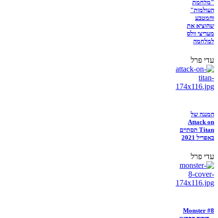
"מלחמת
העולמות"
והמטבע
שהוציא את
מעריצי וולס
למלחמה
עדי פרל
המנגה של
Attack on
Titan תסתיים
באפריל 2021
עדי פרל
Monster #8