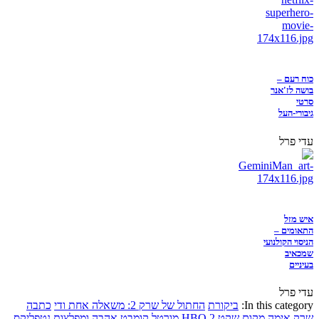
כוח רעם –
בושה לז'אנר
סרטי
גיבורי-העל
עדי פרל
איש מזל
התאומים –
הניסוי הקולנועי
שמכאיב
בעיניים
עדי פרל
In this category:
ביקורת
החתול של שרק 2: משאלה אחת ודי
כתבה
שרק
אימה
מקום שקט 2
HBO
מורטל קומבט
אהבה ומפלצות
נטפליקס