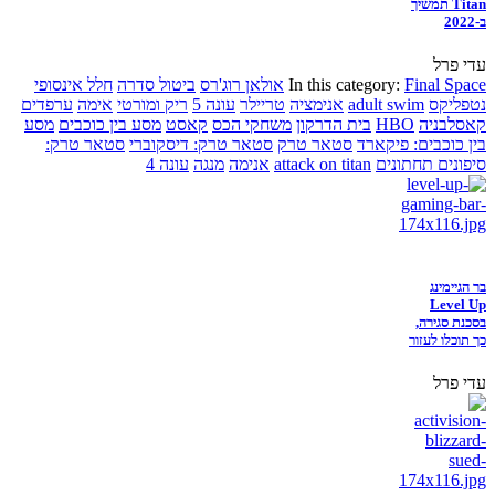
Titan תמשיך
ב-2022
עדי פרל
Final Space
In this category:
אולאן רוג'רס
ביטול סדרה
חלל אינסופי
נטפליקס
adult swim
אנימציה
טריילר
עונה 5
ריק ומורטי
אימה
ערפדים
קאסלבניה
HBO
בית הדרקון
משחקי הכס
קאסט
מסע בין כוכבים
מסע
בין כוכבים: פיקארד
סטאר טרק
סטאר טרק: דיסקוברי
סטאר טרק:
סיפונים תחתונים
attack on titan
אנימה
מנגה
עונה 4
בר הגיימינג
Level Up
בסכנת סגירה,
כך תוכלו לעזור
עדי פרל