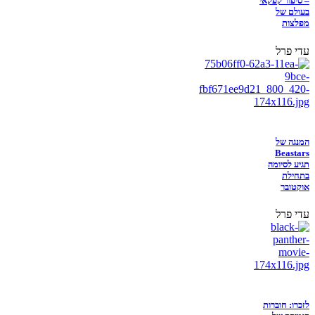
– סיפור קפקאי
בעולם של
מפלצות
עדי פרל
המנגה של
Beastars
תגיע לסיומה
בתחילת
אוקטובר
עדי פרל
לזכרו: חוברות