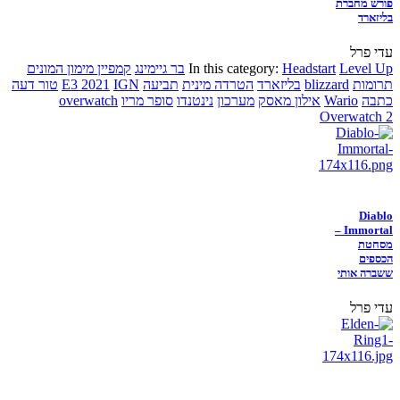
פורש מחברת
בליזארד
עדי פרל
Level Up
Headstart
In this category:
בר גיימינג
קמפיין מימון המונים
תרומות
blizzard
בליזארד
הטרדה מינית
תביעה
IGN
E3 2021
טור דעה
כתבה
Wario
אילון מאסק
מערכון
נינטנדו
סופר מריו
overwatch
Overwatch 2
Diablo
Immortal –
מסחטת
הכספים
ששברה אותי
עדי פרל