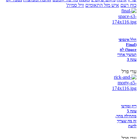
כוח רעם
איש מזל התאומים
וויל סמית'
חלל אינסופי
(Final
Space) לא
תמשיך אחרי
עונה 3
עדי פרל
ריק ומורטי
עונה 5
מתחילה מחר,
זה מה שצריך
לדעת
עדי פרל