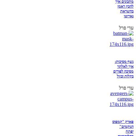
מתכונים איך
להכין ראמן
בהשראת
נארוטו
עדי פרל
נשף מסיכות:
איך לאלתר
מסיכה לפורים
בקלות ובזול
עדי פרל
פארק "קמפוס
הנוקמים"
יפתח