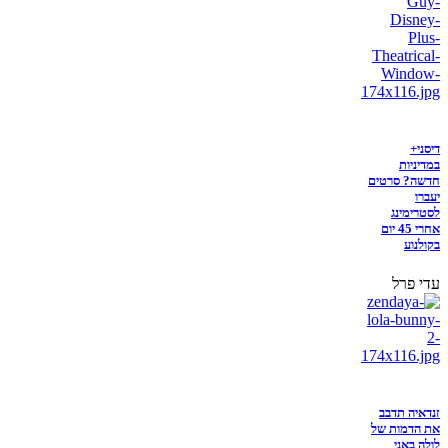
דיסני+
במדיניות
חדשה? סרטים
יעברו
לסטרימינג
אחרי 45 יום
בקולנוע
עדי פרל
זנדאיה תדבב
את הדמות של
לולה באני