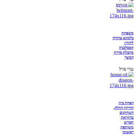
משפחת
בלמונט עתידה
לחזור:
קאסלבניה
מקבלת סדרת
המשך
עדי פרל
הפקת בית
הדרקון החלה,
השחקנים
בהקראת
תסריט
משותפת
ראשונה