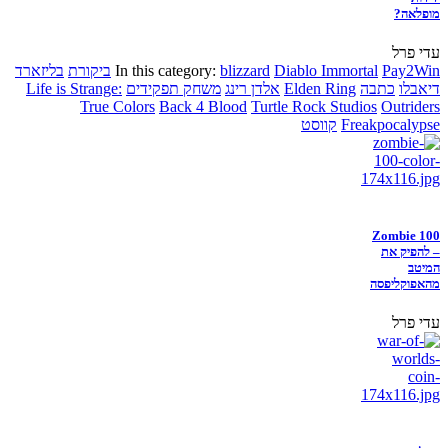
מופלאה?
עדי פרל
Pay2Win
Diablo Immortal
blizzard
In this category:
ביקורת
בליזארד
דיאבלו
כתבה
Elden Ring
אלדן רינג
משחק תפקידים
Life is Strange:
True Colors
Back 4 Blood
Turtle Rock Studios
Outriders
Freakpocalypse
קווסט
Zombie 100
– להפיק את
המיטב
מהאפוקליפסה
עדי פרל