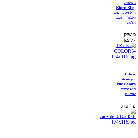
המשחק
Elden Ring
הוא מסע קסום
ואכזרי לחובבי
הז'אנר
מושיק
קלינמן
Life is
Strange:
True Colors
הוא יצירת
אומנות
עדי פרל