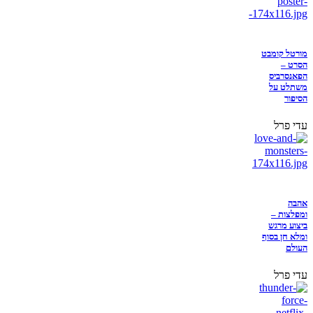
מורטל קומבט
הסרט –
הפאנסרביס
משתלט על
הסיפור
עדי פרל
אהבה
ומפלצות –
ביצוע מרגש
ומלא חן בסוף
העולם
עדי פרל