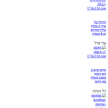
החתול של
שרק 2 מוכיח
שלדרימוורקס
יש 9 נשמות
עדי פרל
מקום שקט 2
הוא המשך
כמעט מוצלח
כמו קודמו
גיל גוטקין