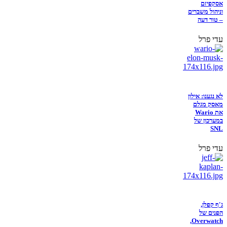
אסקפיזם
וניהול משברים
– טור דעה
עדי פרל
לא נגענו: אילון
מאסק מגלם
את Wario
במערכון של
SNL
עדי פרל
ג'ף קפלן,
הפנים של
Overwatch,