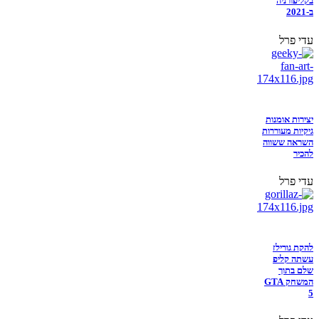
בקליפורניה
ב-2021
עדי פרל
יצירות אומנות
גיקיות מעוררות
השראה ששווה
להכיר
עדי פרל
להקת גורילז
עשתה קליפ
שלם בתוך
המשחק GTA
5