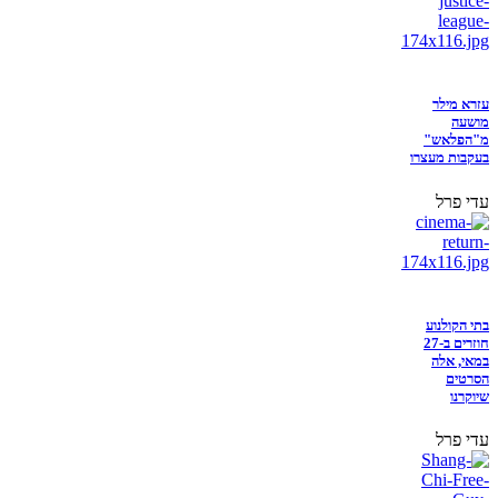
עזרא מילר
מושעה
מ"הפלאש"
בעקבות מעצרו
עדי פרל
בתי הקולנוע
חוזרים ב-27
במאי, אלה
הסרטים
שיוקרנו
עדי פרל