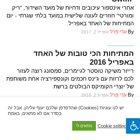
ספרים וקומיקס
אחרי אינספור עיכובים ודחיות של מועד השידור, "ריק
ומורטי" חוזרים לעונה שלישית במועד בלתי שגרתי - יום
המתיחות של האחד באפריל
By
עדי פרל
אפריל 2, 2017
וכל השאר
וכל השאר
המתיחות הכי טובות של האחד
באפריל 2016
רייזר משיקה טוסטר לגיימרים, סמסונג רוצה לעזור
לכם לרזות עם ג'ינס חכמים וקונספירציה אחת משותפת
של יוצרי הקומיקס הבולטים ברשת
By
עדי פרל
אפריל 2, 2016
יש לנו עוגיות (Cookies) שהדפדפן שלכם יעוף עליהן. אבל זה
בסדר אם לא מתאים, באמת
Cookie settings
מתאים לי