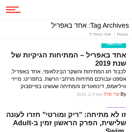
סרטים
Tag Archives: אחד באפריל
ביקורות סרטים
Home
אחד באפריל
וכל השאר
אחד באפריל – המתיחות הגיקיות של
סדרות
שנת 2019
לכבוד חג המתיחות והשקר הבינלאומי, אחד באפריל,
אספנו עבורכם מתיחות מרחבי הרשת. בתפריט: מייזי
משחקים
וויליאמס, דינוזאורים והמתיחה שעשינו בפייסבוק
By
עדי פרל
אפריל 2, 2019
סדרות
ביקורות משחקים
זו לא מתיחה: "ריק ומורטי" חזרו לעונה
שלישית, הפרק הראשון זמין ב-Adult
Swim