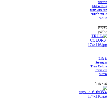
המשחק
Elden Ring
הוא מסע קסום
ואכזרי לחובבי
הז'אנר
מושיק
קלינמן
Life is
Strange:
True Colors
הוא יצירת
אומנות
עדי פרל