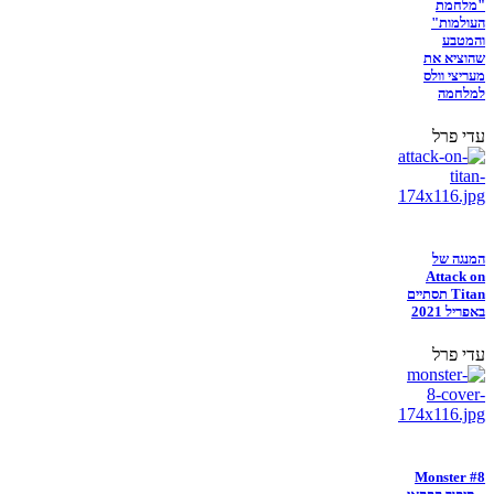
"מלחמת
העולמות"
והמטבע
שהוציא את
מעריצי וולס
למלחמה
עדי פרל
המנגה של
Attack on
Titan תסתיים
באפריל 2021
עדי פרל
Monster #8