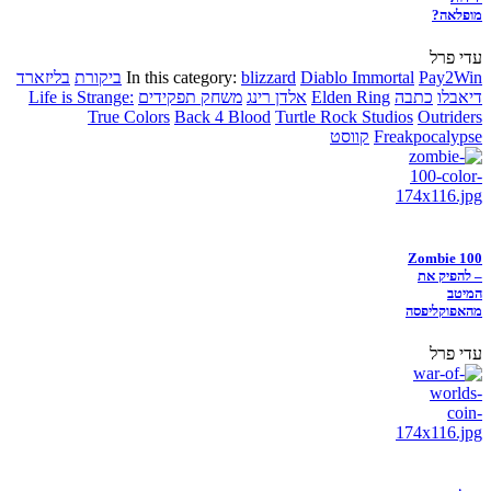
מופלאה?
עדי פרל
Pay2Win
Diablo Immortal
blizzard
In this category:
ביקורת
בליזארד
דיאבלו
כתבה
Elden Ring
אלדן רינג
משחק תפקידים
Life is Strange:
True Colors
Back 4 Blood
Turtle Rock Studios
Outriders
Freakpocalypse
קווסט
Zombie 100
– להפיק את
המיטב
מהאפוקליפסה
עדי פרל