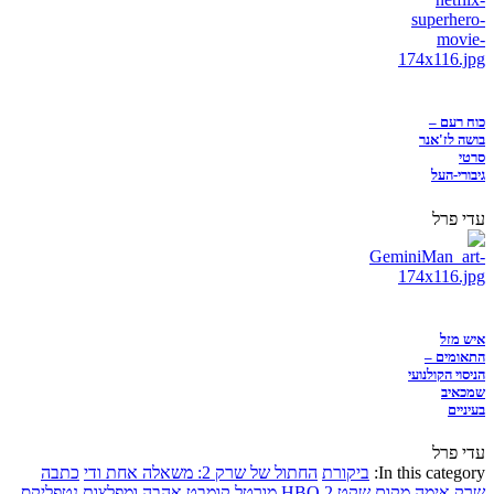
כוח רעם –
בושה לז'אנר
סרטי
גיבורי-העל
עדי פרל
איש מזל
התאומים –
הניסוי הקולנועי
שמכאיב
בעיניים
עדי פרל
In this category:
ביקורת
החתול של שרק 2: משאלה אחת ודי
כתבה
שרק
אימה
מקום שקט 2
HBO
מורטל קומבט
אהבה ומפלצות
נטפליקס