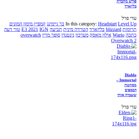
פורש מחברת
בליזארד
עדי פרל
Level Up
Headstart
In this category:
בר גיימינג
קמפיין מימון המונים
תרומות
blizzard
בליזארד
הטרדה מינית
תביעה
IGN
E3 2021
טור דעה
כתבה
Wario
אילון מאסק
מערכון
נינטנדו
סופר מריו
overwatch
Overwatch 2
Diablo
Immortal –
מסחטת
הכספים
ששברה אותי
עדי פרל