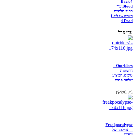
Back 4
Blood עוד
רחוק מלהיות
היורש של Left
4 Dead
עדי פרל
Outriders –
הרעיונות
טובים, הביצוע
שלהם פחות
גיל גוטקין
Freakpocalypse
– תחילתה של
ידידות