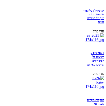
אקטיוויז'ן-בליזארד
חוטפת תביעת
ענק על הטרדה
מינית
עדי פרל
E3 2021 –
רשימת כל
המשחקים
שיופיעו באירוע
עדי פרל
בעקבות תקרית
IGN: על