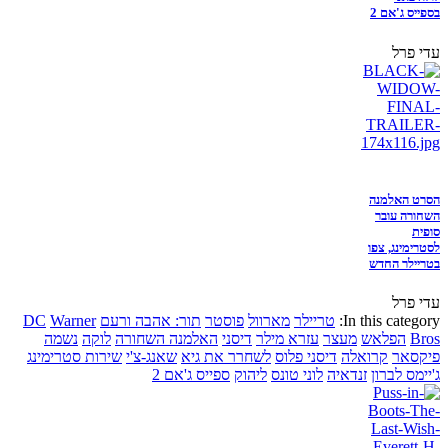
בספייס ג'אם 2
עדי פרל
הסרט האלמנה
השחורה עובר
סופית
לסטרימינג, צפו
בטריילר החדש
עדי פרל
In this category:
טריילר
מארוול
פוסטר
תור: אהבה ורעם
Warner
DC
Bros
הפלאש
מעצר
עזרא מילר
דיסני
האלמנה השחורה
לוקה
נשמה
פיקסאר
קרואלה
דיסני פלוס
לשחרר את גיא
שאנג-צ'י
שירות סטרימינג
ג'יימס לברון
זנדאיה
לוני טונס
ליהוק
ספייס ג'אם 2