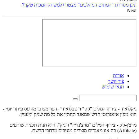
ניגן מסדרת "המתים המהלכים" מצטרף למשחק המכות טקן 7
Next
אודות
צור קשר
תנאי שימוש
גיקלואיד - צירוף המלים "גיק" ו"טבלואיד", הפורמט בו מודפס עיתון יומי -
הוא מגזין אינטרנטי חדש שמאגד תחתיו את כל מה שגיק ומעניין.
מרצ'ן-גיק - צירוף המלים "מרצ'נדייז" ו"גיק", היא חנות תכנית שותפים
(Affiliate) בה אנו מאגדים מוצרים מגניבים מרחבי הרשת.