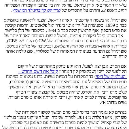
על
–
ידי
התסריטאי
אורן
עוזיאל
.
עוזיאל
היה
בין
כותבי
הקומדיה
המצליחה
רחוב
ג׳אמפ
22
וחתום
על
התסריט
של
פרדוקס
קלוברפילד
המושמץ
.
סופרגירל
,
או
בשמה
הקריפטוני
,
קארה
זור
–
אל
,
הוצגה
לראשונה
בקומיקס
כבר
ב
-1959,
כשנוצרה
על
–
ידי
אוטו
בינדר
ואל
פלאסטינו
.
הדמות
קיבלה
את
סרט
הספין
–
אוף
הראשון
שלה
כבר
ב
-1984,
בגילומה
של
הלן
סלייטר
–
אך
הסרט
קיבל
ביקורות
איומות
,
ונכשל
קופות
.
העיבוד
האהוד
יותר
של
גיבורת
–
העל
הגיע
במסגרת
סדרת
הטלוויזיה
של
CW (
במקור
של
CBS),
כסדרת
האחות
–
הצעירה
של
החץ
ו
הפלאש
, ו
בכיכובה
של
מליסה
בנויסט
.
סופרגירל
גם
הופיעה
בעונותיה
המאוחרות
של
סמולוויל
,
שם
גילמה
אותה
לורה
ונדרוורט
.
אם
הסרט
אכן
יצא
לפועל
,
הוא
יגיע
כחלק
מהתרחבות
של
היקום
הקולנועי
של
דיסי
(
שבקומיק
קון
האחרון
קיבל
את
השם
החדש –
העולמות
של
דיסי
)
בהתמקדות
על
דמויות
נשיות
:
כרגע
נמצאים
בפיתוח
סרט
סולו
של
באטגירל
עם
התסריטאית
כריסטינה
הודסון
(
באמבלבי
),
שגם
תכתוב
את
סרט
הספין
אוף
שיתמקד
בהארלי
קווין
,
אותה
תמשיך
לגלם
מרגו
רובי
.
את
הסרט
,
שיהיה
מבוסס
על
קבוצת
ציפורי
הטרף
מהקומיקס
,
עתידה
לביים
קאתי
יין
,
ורובי
תיארתה
אותו
כ״סרט
חבורת
נשים
מדורג
R
״
.
בנתיים
לא
נאמר
דבר
בדיסי
לגבי
סרט
המשך
לסיפור
המקורות
של
סופרמן
,
איש
הפלדה
מ
-2013,
למרות
שגיבור
–
העל
האייקוני
עצמו
בגילומו
של
הנרי
קאוויל
המשיך
להיות
במרכז
סרטיהם
עם
באטמן
נגד
סופרמן
ו
ליגת
הצדק
השנויים
במחלוקת
.
טרם
נמסרו
פרטים
נוספים
לגבי
סרטה
של