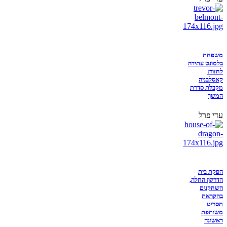
משפחת
בלמונט עתידה
לחזור:
קאסלבניה
מקבלת סדרת
המשך
עדי פרל
הפקת בית
הדרקון החלה,
השחקנים
בהקראת
תסריט
משותפת
ראשונה