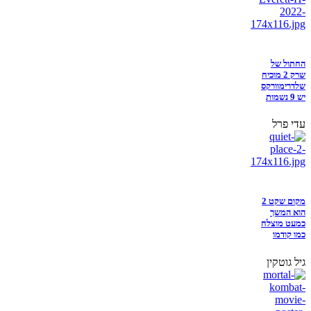
החתול של
שרק 2 מוכיח
שלדרימוורקס
יש 9 נשמות
עדי פרל
מקום שקט 2
הוא המשך
כמעט מוצלח
כמו קודמו
גיל גוטקין