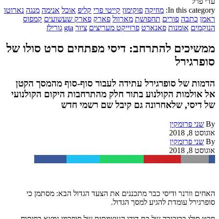
עדי פרל
In this category:
מוזיקה
פוקימון
קייטי פרי
קליפ
אוכל
אנימה
מנגה
נארוטו
ראמן
כתבה
פורים
תחפושת
מארוול
פארק
פארק שעשועים
קמפוס
הנוקמים
אומנות
פאנארט
פרוייקט מעריצים
ציור
gta
גורילז
ממשיכים להתרחב: דיסי מפתחים סרט סולו של
סופרגירל
הדמות של סופרגירל עתידה לעבור סוף-סוף מהמסך הקטן
אל אולמות הקולנוע בתור חלק מהתרחבות היקום הקולנועי
של דיסי, שלאחרונה גם קיבל שם רשמי חדש
By
שני פרומקין
אוגוסט 8, 2018
By
שני פרומקין
אוגוסט 8, 2018
Facebook
Twitter
WhatsApp
Pinterest
Email
האחים
וורנר
ודיסי
כבר
מתכננים
את
הצעד
הגדול
הבא
:
מסתמן
כי
סופרגירל
עומדת
להגיע
למסך
הגדול
.
סרט
סולו
בכיכובה
של
בת
דודו
העוצמתית
של
סופרמן
נמצא
בפיתוח