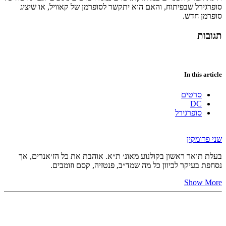
סופרגירל שבפיתוח
,
והאם
הוא
יתקשר
לסופרמן
של
קאוויל
,
או
שיציג
סופרמן
חדש
.
תגובות
In this article
סרטים
DC
סופרגירל
שני פרומקין
בעלת תואר ראשון בקולנוע מאונ׳ ת״א. אוהבת את כל הז׳אנרים, אך
נסחפת בעיקר לכיוון כל מה שמד״ב, פנטזיה, קסם וזומבים.
Show More