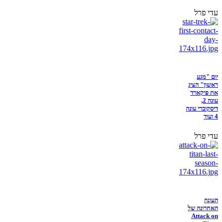
עדי פרל
יום "מגע
ראשון" הציג
את פיקארד
עונה 2,
דיסקוברי עונה
4 ועוד
עדי פרל
העונה
האחרונה של
Attack on