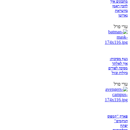
מתכונים איך
להכין ראמן
בהשראת
נארוטו
עדי פרל
נשף מסיכות:
איך לאלתר
מסיכה לפורים
בקלות ובזול
עדי פרל
פארק "קמפוס
הנוקמים"
יפתח