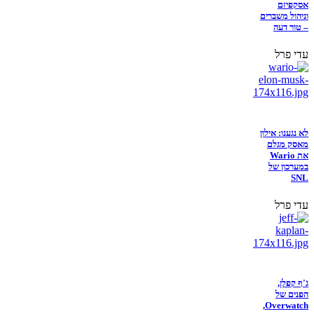
אסקפיזם
וניהול משברים
– טור דעה
עדי פרל
לא נגענו: אילון
מאסק מגלם
את Wario
במערכון של
SNL
עדי פרל
ג'ף קפלן,
הפנים של
Overwatch,