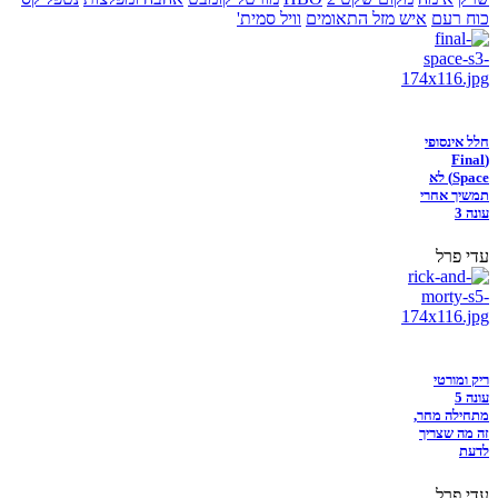
כוח רעם
איש מזל התאומים
וויל סמית'
חלל אינסופי
(Final
Space) לא
תמשיך אחרי
עונה 3
עדי פרל
ריק ומורטי
עונה 5
מתחילה מחר,
זה מה שצריך
לדעת
עדי פרל