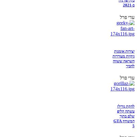
בקליפורניה
ב-2021
עדי פרל
יצירות אומנות
גיקיות מעוררות
השראה ששווה
להכיר
עדי פרל
להקת גורילז
עשתה קליפ
שלם בתוך
המשחק GTA
5