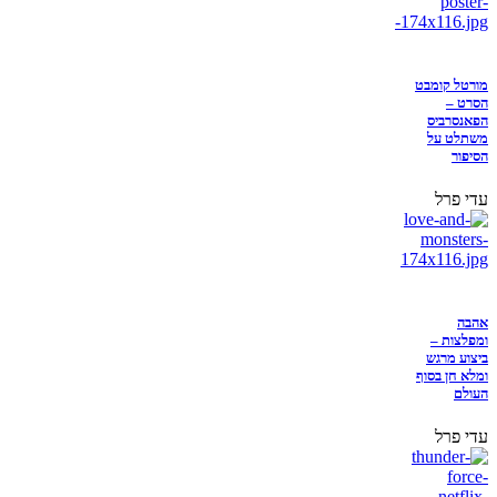
מורטל קומבט
הסרט –
הפאנסרביס
משתלט על
הסיפור
עדי פרל
אהבה
ומפלצות –
ביצוע מרגש
ומלא חן בסוף
העולם
עדי פרל