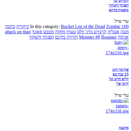
קומיקס של
הפנתר השחור
מופצות בחינם
עדי פרל
Zombie 100
Bucket List of the Dead
In this category:
ביקורת
כתבה
מנגה
אנגליה
הרברט גורג' וולס
טעות
מחווה
מטבע
פאונד
attack on titan
אנימה
Beastars
Monster #8
הורדה בחינם
הפנתר השחור
פוקימון חוגג
25 שנה עם
קליפ חדש של
קייטי פרי
עדי פרל
ארבעה