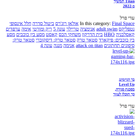
Titan תמשיך
ב-2022
עדי פרל
Final Space
In this category:
אולאן רוג'רס
ביטול סדרה
חלל אינסופי
נטפליקס
adult swim
אנימציה
טריילר
עונה 5
ריק ומורטי
אימה
ערפדים
קאסלבניה
HBO
בית הדרקון
משחקי הכס
קאסט
מסע בין כוכבים
מסע
בין כוכבים: פיקארד
סטאר טרק
סטאר טרק: דיסקוברי
סטאר טרק:
סיפונים תחתונים
attack on titan
אנימה
מנגה
עונה 4
בר הגיימינג
Level Up
בסכנת סגירה,
כך תוכלו לעזור
עדי פרל