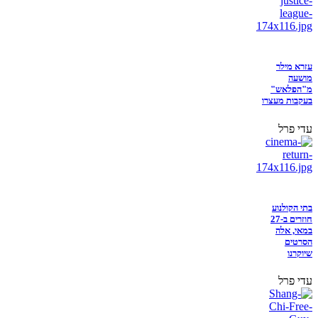
עזרא מילר
מושעה
מ"הפלאש"
בעקבות מעצרו
עדי פרל
בתי הקולנוע
חוזרים ב-27
במאי, אלה
הסרטים
שיוקרנו
עדי פרל