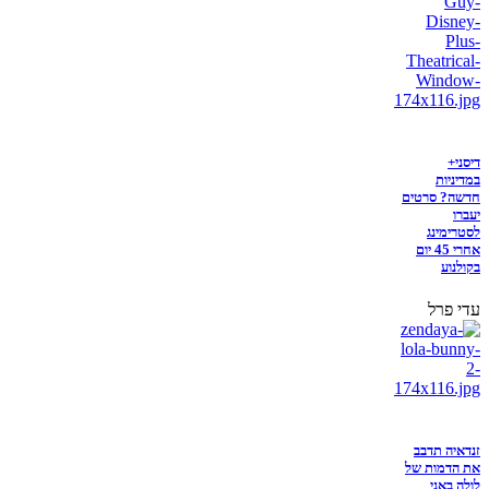
דיסני+
במדיניות
חדשה? סרטים
יעברו
לסטרימינג
אחרי 45 יום
בקולנוע
עדי פרל
זנדאיה תדבב
את הדמות של
לולה באני