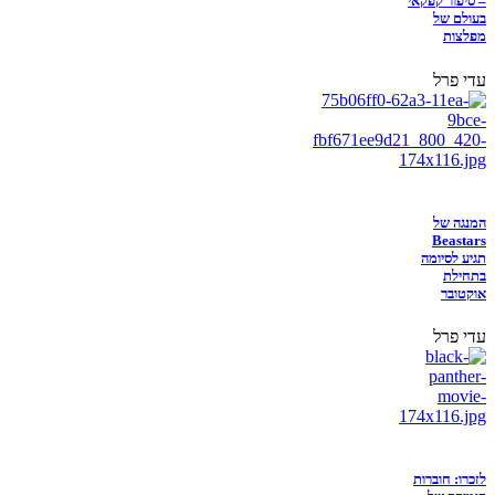
– סיפור קפקאי
בעולם של
מפלצות
עדי פרל
המנגה של
Beastars
תגיע לסיומה
בתחילת
אוקטובר
עדי פרל
לזכרו: חוברות