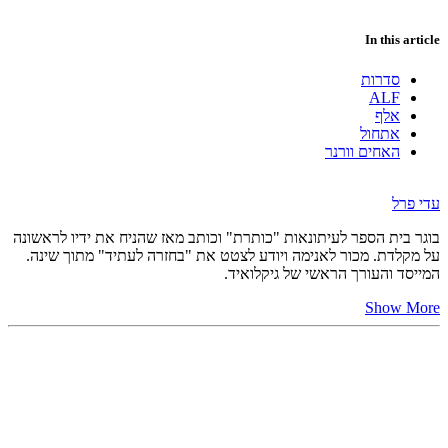
In this article
סדרות
ALF
אלף
אתחול
האחים וורנר
עדי פרל
בוגר בית הספר לעיתונאות "כותרת" וכותב מאז שהניח את ידיו לראשונה
על מקלדת. מכור לאנימה ויודע לצטט את "בחזרה לעתיד" מתוך שינה.
המייסד והעורך הראשי של גיקלואיד.
Show More