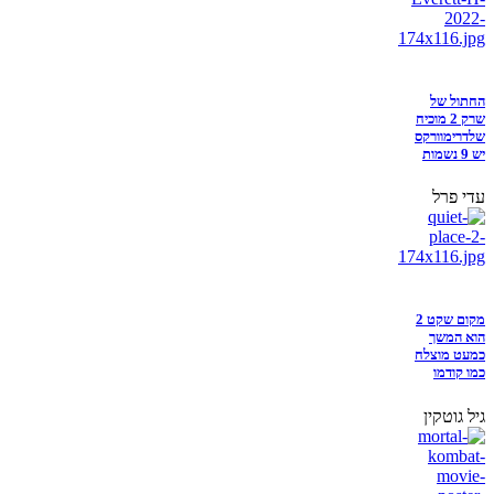
החתול של
שרק 2 מוכיח
שלדרימוורקס
יש 9 נשמות
עדי פרל
מקום שקט 2
הוא המשך
כמעט מוצלח
כמו קודמו
גיל גוטקין