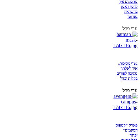
מתכונים איך
להכין ראמן
בהשראת
נארוטו
עדי פרל
נשף מסיכות:
איך לאלתר
מסיכה לפורים
בקלות ובזול
עדי פרל
פארק "קמפוס
הנוקמים"
יפתח