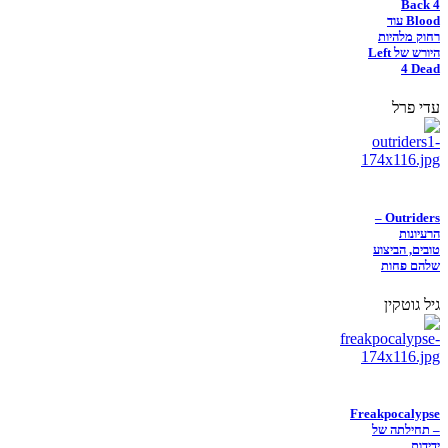
Back 4
Blood עוד
רחוק מלהיות
היורש של Left
4 Dead
עדי פרל
Outriders –
הרעיונות
טובים, הביצוע
שלהם פחות
גיל גוטקין
Freakpocalypse
– תחילתה של
ידידות