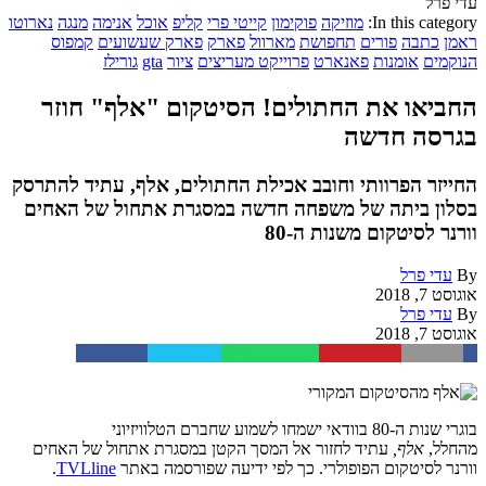
עדי פרל
In this category:
מוזיקה
פוקימון
קייטי פרי
קליפ
אוכל
אנימה
מנגה
נארוטו
ראמן
כתבה
פורים
תחפושת
מארוול
פארק
פארק שעשועים
קמפוס
הנוקמים
אומנות
פאנארט
פרוייקט מעריצים
ציור
gta
גורילז
החביאו את החתולים! הסיטקום "אלף" חוזר
בגרסה חדשה
החייזר הפרוותי וחובב אכילת החתולים, אלף, עתיד להתרסק
בסלון ביתה של משפחה חדשה במסגרת אתחול של האחים
וורנר לסיטקום משנות ה-80
By
עדי פרל
אוגוסט 7, 2018
By
עדי פרל
אוגוסט 7, 2018
Facebook
Twitter
WhatsApp
Pinterest
Email
בוגרי שנות ה-80 בוודאי ישמחו לשמוע שחברם הטלוויזיוני
מהחלל,
אלף,
עתיד לחזור אל המסך הקטן במסגרת אתחול של האחים
וורנר לסיטקום הפופולרי. כך לפי ידיעה שפורסמה באתר
TVLline
.