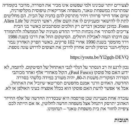
לצעירים יותר שבינינו ולמי שפשוט אינו מכיר את הסדרה, מדובר בקומדיה
שמתרכזת במשפחת טאנר, משפחה אמריקאית טיפוסית מקליפורניה,
שיום אחד חייזר פרוותי ויהיר מתרסק להם בחניה של הבית. הם מחליטים
לתת לו להישאר ומעניקים לו את השם
אלף
, ראשי תיבות של Alien Life
Form. כמובן שמכאן דברים רק הולכים ומסתבכים כאשר בני הבית
צריכים להסתיר את נוכחות הדייר החדש מעיניה של הממשלה ולהתמודד
עם חיבתו העזה לאכילת חתולים. הסיטקום החל את דרכו בשנת 1986
וירד מהמסך בשנת 1990 אחרי 102 פרקים, כאשר הפרק האחרון נגמר
בקליף-הנגר בניסיון לגרום אחרון לדרכן את הצופים לדרוש עונה נוספת.
https://youtu.be/Yl2gqh-DEVQ
נכון לרגע זה רב הנסתר על הגלוי לגבי האתחול של הסיטקום. לדוגמה, לא
ידוע האם פול פוסקו (Paul Fusco), הקול מאחורי
אלף
ואחד מכותבי
הסדרה המקורית משנות ה-80, יהיה מעורב במידה כלשהי בסדרה
החדשה. האחים וורנר אמנם מחפשים תסריטאי שיוביל את האתחול,
אבל אי אפשר לדעת האם פוסקו הוא בכלל אופציה בעיני האולפן או לא.
עובדה אחת מעניינת שכן פורסמה היא שבסדרה החדשה של
אלף
החייזר
האהוב יתרסק ויתנחל אצל משפחה חדשה לחלוטין, אז אם הייתה לכם
ציפייה לחזור את בית משפחת טאנר – תנחומינו.
תגובות