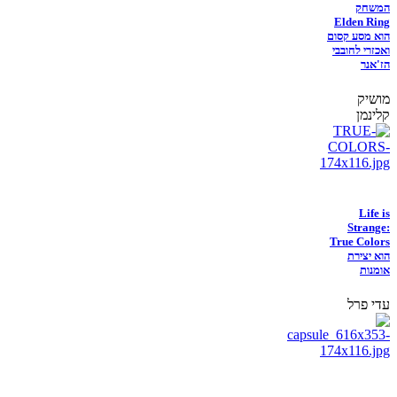
המשחק
Elden Ring
הוא מסע קסום
ואכזרי לחובבי
הז'אנר
מושיק
קלינמן
Life is
Strange:
True Colors
הוא יצירת
אומנות
עדי פרל