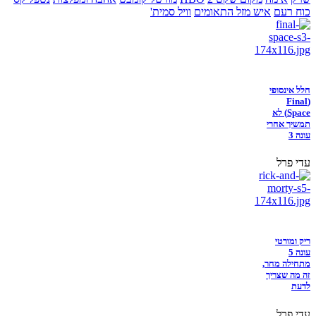
כוח רעם
איש מזל התאומים
וויל סמית'
חלל אינסופי
(Final
Space) לא
תמשיך אחרי
עונה 3
עדי פרל
ריק ומורטי
עונה 5
מתחילה מחר,
זה מה שצריך
לדעת
עדי פרל