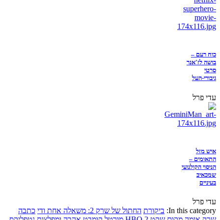
כוח רעם –
בושה לז'אנר
סרטי
גיבורי-העל
עדי פרל
איש מזל
התאומים –
הניסוי הקולנועי
שמכאיב
בעיניים
עדי פרל
In this category:
ביקורת
החתול של שרק 2: משאלה אחת ודי
כתבה
שרק
אימה
מקום שקט 2
HBO
מורטל קומבט
אהבה ומפלצות
נטפליקס