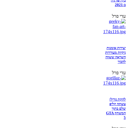
בקליפורניה
ב-2021
עדי פרל
יצירות אומנות
גיקיות מעוררות
השראה ששווה
להכיר
עדי פרל
להקת גורילז
עשתה קליפ
שלם בתוך
המשחק GTA
5