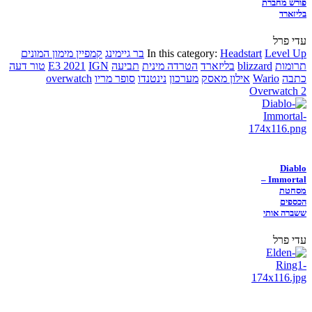
פורש מחברת
בליזארד
עדי פרל
Level Up
Headstart
In this category:
בר גיימינג
קמפיין מימון המונים
תרומות
blizzard
בליזארד
הטרדה מינית
תביעה
IGN
E3 2021
טור דעה
כתבה
Wario
אילון מאסק
מערכון
נינטנדו
סופר מריו
overwatch
Overwatch 2
Diablo
Immortal –
מסחטת
הכספים
ששברה אותי
עדי פרל