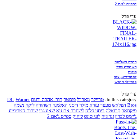
בספייס ג'אם 2
עדי פרל
הסרט האלמנה
השחורה עובר
סופית
לסטרימינג, צפו
בטריילר החדש
עדי פרל
In this category:
טריילר
מארוול
פוסטר
תור: אהבה ורעם
Warner
DC
Bros
הפלאש
מעצר
עזרא מילר
דיסני
האלמנה השחורה
לוקה
נשמה
פיקסאר
קרואלה
דיסני פלוס
לשחרר את גיא
שאנג-צ'י
שירות סטרימינג
ג'יימס לברון
זנדאיה
לוני טונס
ליהוק
ספייס ג'אם 2