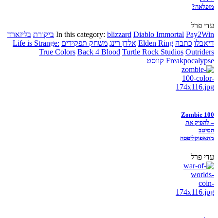
מופלאה?
עדי פרל
Pay2Win
Diablo Immortal
blizzard
In this category:
ביקורת
בליזארד
דיאבלו
כתבה
Elden Ring
אלדן רינג
משחק תפקידים
Life is Strange:
True Colors
Back 4 Blood
Turtle Rock Studios
Outriders
Freakpocalypse
קווסט
Zombie 100
– להפיק את
המיטב
מהאפוקליפסה
עדי פרל