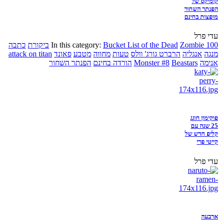
קומיקס של
הפנתר השחור
מופצות בחינם
עדי פרל
Zombie 100
Bucket List of the Dead
In this category:
ביקורת
כתבה
מנגה
אנגליה
הרברט גורג' וולס
טעות
מחווה
מטבע
פאונד
attack on titan
אנימה
Beastars
Monster #8
הורדה בחינם
הפנתר השחור
פוקימון חוגג
25 שנה עם
קליפ חדש של
קייטי פרי
עדי פרל
ארבעה