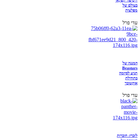
– סיפור קפקאי
בעולם של
מפלצות
עדי פרל
המנגה של
Beastars
תגיע לסיומה
בתחילת
אוקטובר
עדי פרל
לזכרו: חוברות