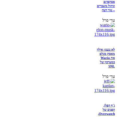
אסקפיזם
וניהול משברים
– טור דעה
עדי פרל
לא נגענו: אילון
מאסק מגלם
את Wario
במערכון של
SNL
עדי פרל
ג'ף קפלן,
הפנים של
Overwatch,