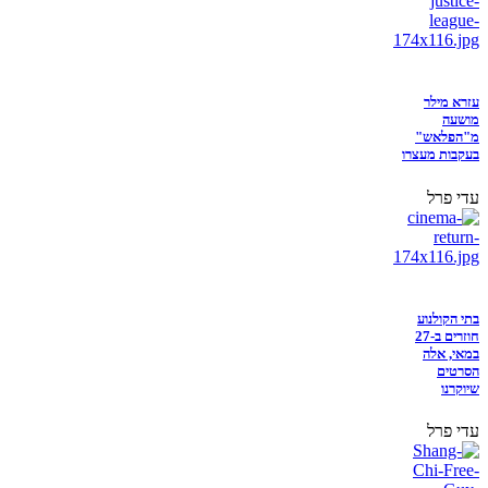
עזרא מילר
מושעה
מ"הפלאש"
בעקבות מעצרו
עדי פרל
בתי הקולנוע
חוזרים ב-27
במאי, אלה
הסרטים
שיוקרנו
עדי פרל