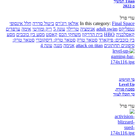
Titan תמשיך
ב-2022
עדי פרל
Final Space
In this category:
אולאן רוג'רס
ביטול סדרה
חלל אינסופי
נטפליקס
adult swim
אנימציה
טריילר
עונה 5
ריק ומורטי
אימה
ערפדים
קאסלבניה
HBO
בית הדרקון
משחקי הכס
קאסט
מסע בין כוכבים
מסע
בין כוכבים: פיקארד
סטאר טרק
סטאר טרק: דיסקוברי
סטאר טרק:
סיפונים תחתונים
attack on titan
אנימה
מנגה
עונה 4
בר הגיימינג
Level Up
בסכנת סגירה,
כך תוכלו לעזור
עדי פרל