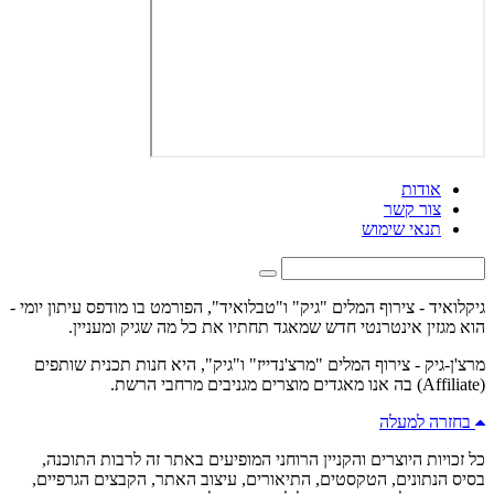
אודות
צור קשר
תנאי שימוש
גיקלואיד - צירוף המלים "גיק" ו"טבלואיד", הפורמט בו מודפס עיתון יומי -
הוא מגזין אינטרנטי חדש שמאגד תחתיו את כל מה שגיק ומעניין.
מרצ'ן-גיק - צירוף המלים "מרצ'נדייז" ו"גיק", היא חנות תכנית שותפים
(Affiliate) בה אנו מאגדים מוצרים מגניבים מרחבי הרשת.
בחזרה למעלה
כל זכויות היוצרים והקניין הרוחני המופיעים באתר זה לרבות התוכנה,
בסיס הנתונים, הטקסטים, התיאורים, עיצוב האתר, הקבצים הגרפיים,