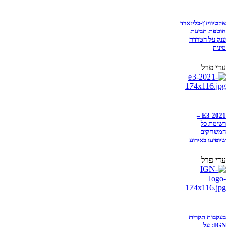
אקטיוויז'ן-בליזארד
חוטפת תביעת
ענק על הטרדה
מינית
עדי פרל
E3 2021 –
רשימת כל
המשחקים
שיופיעו באירוע
עדי פרל
בעקבות תקרית
IGN: על