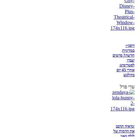
דיסני+
במדיניות
חדשה? סרטים
יעברו
לסטרימינג
אחרי 45 יום
בקולנוע
עדי פרל
זנדאיה תדבב
את הדמות של
לולה באני