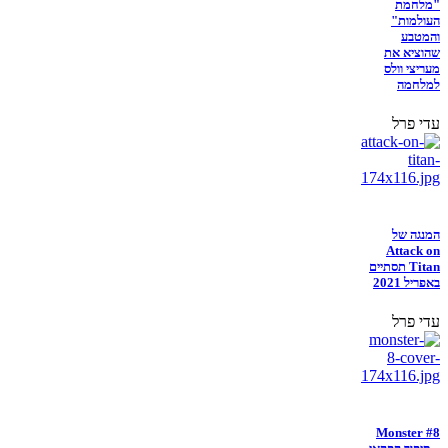
"מלחמת
העולמות"
והמטבע
שהוציא את
מעריצי וולס
למלחמה
עדי פרל
המנגה של
Attack on
Titan תסתיים
באפריל 2021
עדי פרל
Monster #8