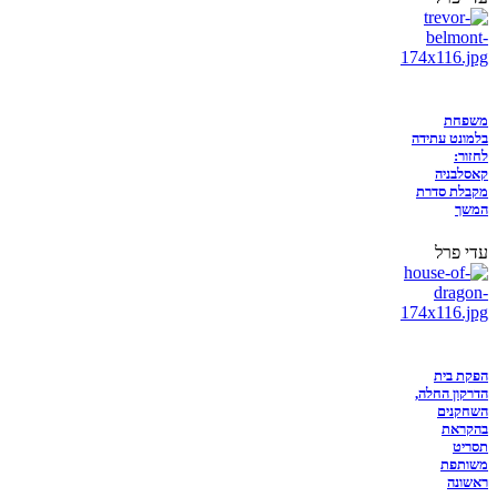
משפחת
בלמונט עתידה
לחזור:
קאסלבניה
מקבלת סדרת
המשך
עדי פרל
הפקת בית
הדרקון החלה,
השחקנים
בהקראת
תסריט
משותפת
ראשונה