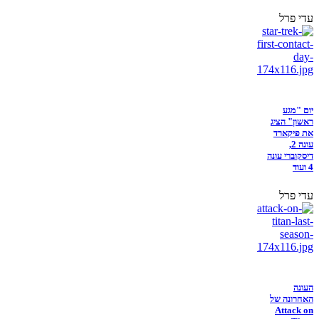
עדי פרל
יום "מגע
ראשון" הציג
את פיקארד
עונה 2,
דיסקוברי עונה
4 ועוד
עדי פרל
העונה
האחרונה של
Attack on