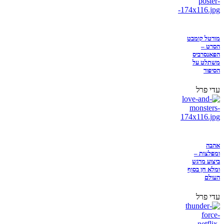
מורטל קומבט
הסרט –
הפאנסרביס
משתלט על
הסיפור
עדי פרל
אהבה
ומפלצות –
ביצוע מרגש
ומלא חן בסוף
העולם
עדי פרל