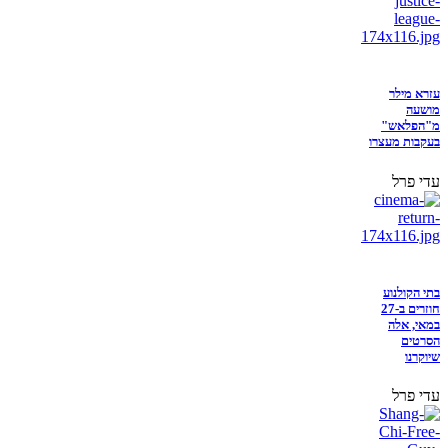
עזרא מילר
מושעה
מ"הפלאש"
בעקבות מעצרו
עדי פרל
בתי הקולנוע
חוזרים ב-27
במאי, אלה
הסרטים
שיוקרנו
עדי פרל