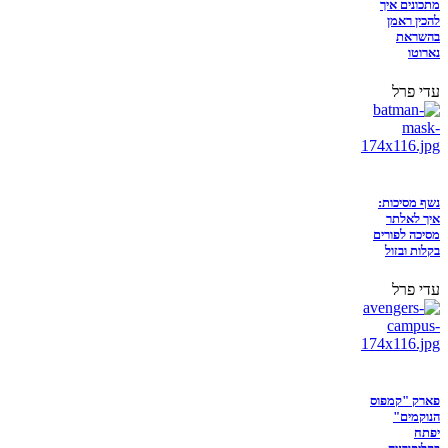
מתכונים איך
להכין ראמן
בהשראת
נארוטו
עדי פרל
נשף מסיכות:
איך לאלתר
מסיכה לפורים
בקלות ובזול
עדי פרל
פארק "קמפוס
הנוקמים"
יפתח