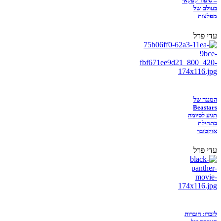
– סיפור קפקאי
בעולם של
מפלצות
עדי פרל
המנגה של
Beastars
תגיע לסיומה
בתחילת
אוקטובר
עדי פרל
לזכרו: חוברות