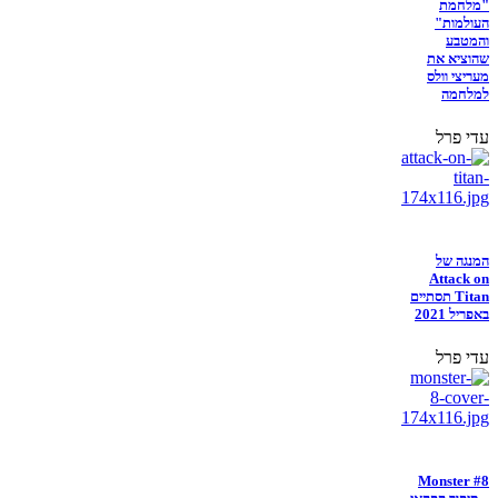
"מלחמת
העולמות"
והמטבע
שהוציא את
מעריצי וולס
למלחמה
עדי פרל
המנגה של
Attack on
Titan תסתיים
באפריל 2021
עדי פרל
Monster #8