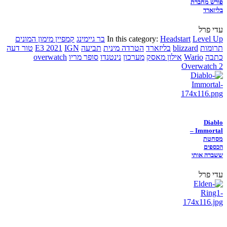
פורש מחברת
בליזארד
עדי פרל
Level Up
Headstart
In this category:
בר גיימינג
קמפיין מימון המונים
תרומות
blizzard
בליזארד
הטרדה מינית
תביעה
IGN
E3 2021
טור דעה
כתבה
Wario
אילון מאסק
מערכון
נינטנדו
סופר מריו
overwatch
Overwatch 2
Diablo
Immortal –
מסחטת
הכספים
ששברה אותי
עדי פרל