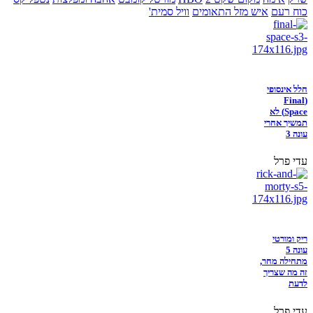
כוח רעם
איש מזל התאומים
וויל סמית'
חלל אינסופי
(Final
Space) לא
תמשיך אחרי
עונה 3
עדי פרל
ריק ומורטי
עונה 5
מתחילה מחר,
זה מה שצריך
לדעת
עדי פרל