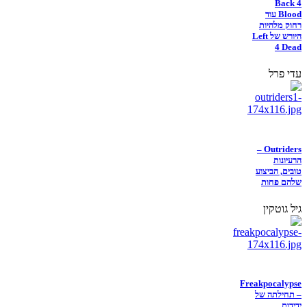
Back 4
Blood עוד
רחוק מלהיות
היורש של Left
4 Dead
עדי פרל
Outriders –
הרעיונות
טובים, הביצוע
שלהם פחות
גיל גוטקין
Freakpocalypse
– תחילתה של
ידידות