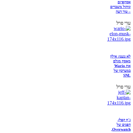
אסקפיזם
וניהול משברים
– טור דעה
עדי פרל
לא נגענו: אילון
מאסק מגלם
את Wario
במערכון של
SNL
עדי פרל
ג'ף קפלן,
הפנים של
Overwatch,