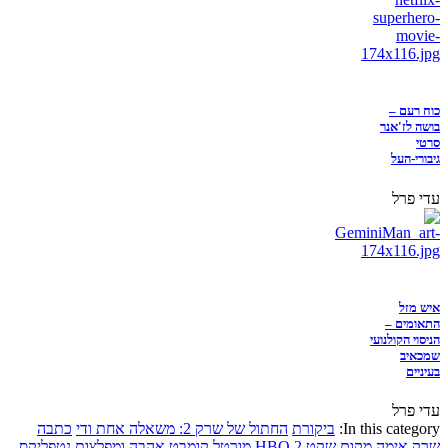
כוח רעם –
בושה לז'אנר
סרטי
גיבורי-העל
עדי פרל
איש מזל
התאומים –
הניסוי הקולנועי
שמכאיב
בעיניים
עדי פרל
In this category:
ביקורת
החתול של שרק 2: משאלה אחת ודי
כתבה
שרק
אימה
מקום שקט 2
HBO
מורטל קומבט
אהבה ומפלצות
נטפליקס