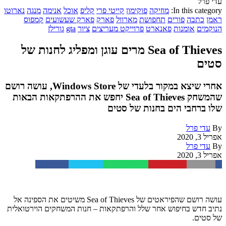
עדי פרל
In this category:
מוזיקה
פוקימון
קייטי פרי
קליפ
אוכל
אנימה
מנגה
נארוטו
ראמן
כתבה
פורים
תחפושת
מארוול
פארק
פארק שעשועים
קמפוס
הנוקמים
אומנות
פאנארט
פרוייקט מעריצים
ציור
gta
גורילז
Sea of Thieves מרים עוגן ומפליג לחנות של
סטים
אחרי שיצא במקור בלעדי של Windows Store, עושה רושם
שהמשחק Sea of Thieves יחפש את ההרפתקאות הבאות
שלו ברחבי הים בחנות של סטים
By
עדי פרל
אפריל 3, 2020
By
עדי פרל
אפריל 3, 2020
Facebook
Twitter
WhatsApp
Pinterest
Email
עושה רושם שהפיראטים של Sea of Thieves משיטים את הספינה אל
נתיב חדש בחיפוש אחר שלל והרפתקאות – חנות המשחקים הוירטואלית
של סטים.