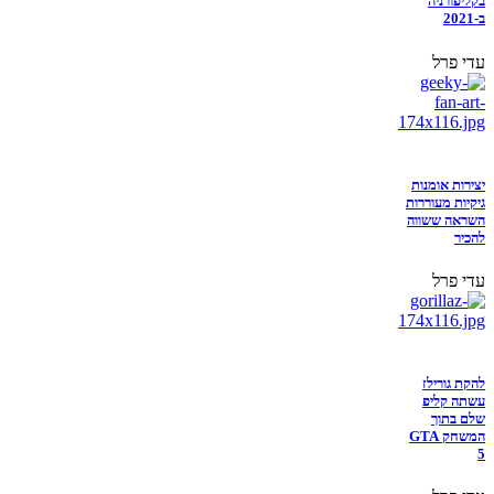
בקליפורניה
ב-2021
עדי פרל
יצירות אומנות
גיקיות מעוררות
השראה ששווה
להכיר
עדי פרל
להקת גורילז
עשתה קליפ
שלם בתוך
המשחק GTA
5