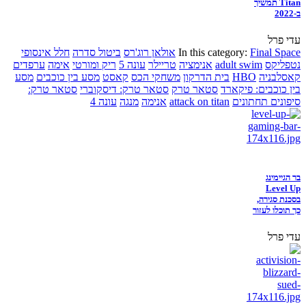
Titan תמשיך
ב-2022
עדי פרל
Final Space
In this category:
אולאן רוג'רס
ביטול סדרה
חלל אינסופי
נטפליקס
adult swim
אנימציה
טריילר
עונה 5
ריק ומורטי
אימה
ערפדים
קאסלבניה
HBO
בית הדרקון
משחקי הכס
קאסט
מסע בין כוכבים
מסע
בין כוכבים: פיקארד
סטאר טרק
סטאר טרק: דיסקוברי
סטאר טרק:
סיפונים תחתונים
attack on titan
אנימה
מנגה
עונה 4
בר הגיימינג
Level Up
בסכנת סגירה,
כך תוכלו לעזור
עדי פרל