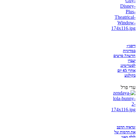
דיסני+
במדיניות
חדשה? סרטים
יעברו
לסטרימינג
אחרי 45 יום
בקולנוע
עדי פרל
זנדאיה תדבב
את הדמות של
לולה באני