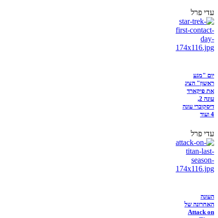
עדי פרל
יום "מגע
ראשון" הציג
את פיקארד
עונה 2,
דיסקוברי עונה
4 ועוד
עדי פרל
העונה
האחרונה של
Attack on