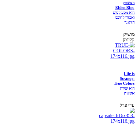
המשחק
Elden Ring
הוא מסע קסום
ואכזרי לחובבי
הז'אנר
מושיק
קלינמן
Life is
Strange:
True Colors
הוא יצירת
אומנות
עדי פרל