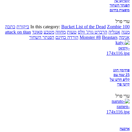
קומיקס של
הפנתר השחור
מופצות בחינם
עדי פרל
Zombie 100
Bucket List of the Dead
In this category:
ביקורת
כתבה
מנגה
אנגליה
הרברט גורג' וולס
טעות
מחווה
מטבע
פאונד
attack on titan
אנימה
Beastars
Monster #8
הורדה בחינם
הפנתר השחור
פוקימון חוגג
25 שנה עם
קליפ חדש של
קייטי פרי
עדי פרל
ארבעה