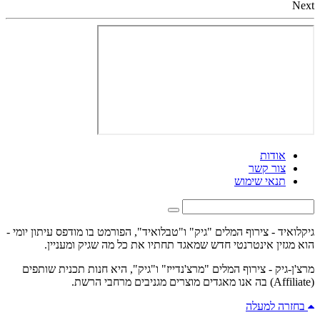
Next
אודות
צור קשר
תנאי שימוש
גיקלואיד - צירוף המלים "גיק" ו"טבלואיד", הפורמט בו מודפס עיתון יומי -
הוא מגזין אינטרנטי חדש שמאגד תחתיו את כל מה שגיק ומעניין.
מרצ'ן-גיק - צירוף המלים "מרצ'נדייז" ו"גיק", היא חנות תכנית שותפים
(Affiliate) בה אנו מאגדים מוצרים מגניבים מרחבי הרשת.
בחזרה למעלה