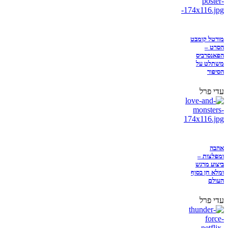
מורטל קומבט
הסרט –
הפאנסרביס
משתלט על
הסיפור
עדי פרל
אהבה
ומפלצות –
ביצוע מרגש
ומלא חן בסוף
העולם
עדי פרל