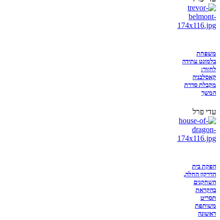
משפחת
בלמונט עתידה
לחזור:
קאסלבניה
מקבלת סדרת
המשך
עדי פרל
הפקת בית
הדרקון החלה,
השחקנים
בהקראת
תסריט
משותפת
ראשונה