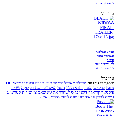
בספייס ג'אם 2
עדי פרל
הסרט האלמנה
השחורה עובר
סופית
לסטרימינג, צפו
בטריילר החדש
עדי פרל
In this category:
טריילר
מארוול
פוסטר
תור: אהבה ורעם
Warner
DC
Bros
הפלאש
מעצר
עזרא מילר
דיסני
האלמנה השחורה
לוקה
נשמה
פיקסאר
קרואלה
דיסני פלוס
לשחרר את גיא
שאנג-צ'י
שירות סטרימינג
ג'יימס לברון
זנדאיה
לוני טונס
ליהוק
ספייס ג'אם 2