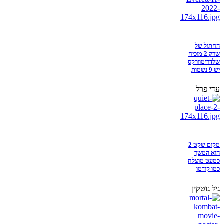
החתול של
שרק 2 מוכיח
שלדרימוורקס
יש 9 נשמות
עדי פרל
מקום שקט 2
הוא המשך
כמעט מוצלח
כמו קודמו
גיל גוטקין