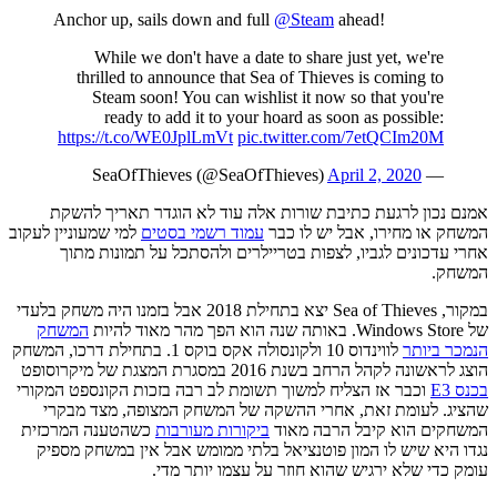
Anchor up, sails down and full
@Steam
ahead!
While we don't have a date to share just yet, we're
thrilled to announce that Sea of Thieves is coming to
Steam soon! You can wishlist it now so that you're
ready to add it to your hoard as soon as possible:
https://t.co/WE0JplLmVt
pic.twitter.com/7etQCIm20M
April 2, 2020
— SeaOfThieves (@SeaOfThieves)
אמנם נכון לרגעת כתיבת שורות אלה עוד לא הוגדר תאריך להשקת
המשחק או מחירו, אבל יש לו כבר
עמוד רשמי בסטים
למי שמעוניין לעקוב
אחרי עדכונים לגביו, לצפות בטריילרים ולהסתכל על תמונות מתוך
המשחק.
במקור, Sea of Thieves יצא בתחילת 2018 אבל בזמנו היה משחק בלעדי
של Windows Store. באותה שנה הוא הפך מהר מאוד להיות
המשחק
הנמכר ביותר
לווינדוס 10 ולקונסולה אקס בוקס 1. בתחילת דרכו, המשחק
הוצג לראשונה לקהל הרחב בשנת 2016 במסגרת המצגת של מיקרוסופט
בכנס E3
וכבר אז הצליח למשוך תשומת לב רבה בזכות הקונספט המקורי
שהציג. לעומת זאת, אחרי ההשקה של המשחק המצופה, מצד מבקרי
המשחקים הוא קיבל הרבה מאוד
ביקורות מעורבות
כשהטענה המרכזית
נגדו היא שיש לו המון פוטנציאל בלתי ממומש אבל אין במשחק מספיק
עומק כדי שלא ירגיש שהוא חוזר על עצמו יותר מדי.