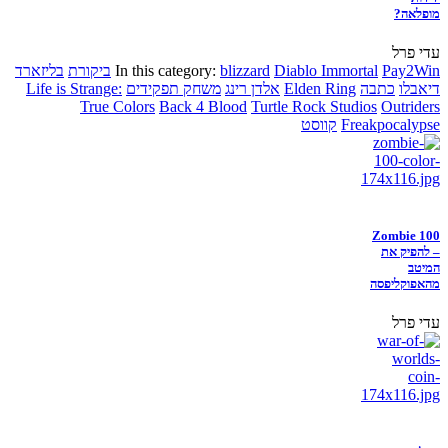
מופלאה?
עדי פרל
Pay2Win
Diablo Immortal
blizzard
In this category:
ביקורת
בליזארד
דיאבלו
כתבה
Elden Ring
אלדן רינג
משחק תפקידים
Life is Strange:
True Colors
Back 4 Blood
Turtle Rock Studios
Outriders
Freakpocalypse
קווסט
Zombie 100
– להפיק את
המיטב
מהאפוקליפסה
עדי פרל