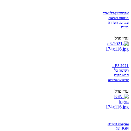
אקטיוויז'ן-בליזארד
חוטפת תביעת
ענק על הטרדה
מינית
עדי פרל
E3 2021 –
רשימת כל
המשחקים
שיופיעו באירוע
עדי פרל
בעקבות תקרית
IGN: על